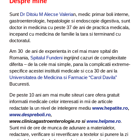
Despre mine
Sunt
Dr Ditoiu M Alecse Valeria
n, medic primar boli interne,
gastroenterologie, hepatologie si endoscopie digestiva, sunt
doctor in medicina cu peste 37 de ani de practica medicala,
incepand cu medicina de familie la tara si terminand cu
doctoratul.
Am 30 de ani de experienta in cel mai mare spital din
Romania,
Spitalul Fundeni
ingrijind cazuri de complexitate
diferita – de la cele mai simple, pana la complicatii extreme-
specifice acestei institutii medicale si cca 30 de ani la
Universitatea de Medicina si Farmacie “Carol Davila”
Bucuresti.
De peste 10 ani am mai multe siteuri care ofera gratuit
informatii medicale celor interesati in mii de articole
redactate la un nivel de intelegere mediu
www.hepatite.ro
,
www.despreboli.ro
,
www.clinicagastroenterologie.ro si
www.helpme.ro
.
Sunt mii de ore de munca de adunare a materialelor,
redactare, verificare si reverificare a textelor si punere la zi