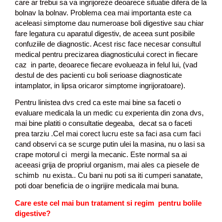
care ar trebui sa va ingrijoreze deoarece situatie difera de la
bolnav la bolnav. Problema cea mai importanta este ca
aceleasi simptome dau numeroase boli digestive sau chiar
fare legatura cu aparatul digestiv, de aceea sunt posibile
confuziile de diagnostic. Acest risc face necesar consultul
medical pentru precizarea diagnosticului corect in fiecare
caz in parte, deoarece fiecare evolueaza in felul lui, (vad
destul de des pacienti cu boli serioase diagnosticate
intamplator, in lipsa oricaror simptome ingrijoratoare).
Pentru linistea dvs cred ca este mai bine sa faceti o
evaluare medicala la un medic cu experienta din zona dvs,
mai bine platiti o consultatie degeaba, decat sa o faceti
prea tarziu .Cel mai corect lucru este sa faci asa cum faci
cand observi ca se scurge putin ulei la masina, nu o lasi sa
crape motorul ci mergi la mecanic. Este normal sa ai
aceeasi grija de propriul organism, mai ales ca piesele de
schimb nu exista.. Cu bani nu poti sa iti cumperi sanatate,
poti doar beneficia de o ingrijire medicala mai buna.
Care este cel mai bun tratament si regim pentru bolile
digestive?