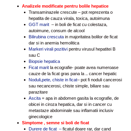
Analizele modificate pentru bolile hepatice
Transaminazele crescute – pot reprezenta o
hepatita de cauza virala, toxica, autoimuna
GGT marit
– in boli de ficat cu colestaza,
autoimune, consum de alcool
Bilirubina crescuta
in majoritatea bolilor de ficat
dar si in anemia hemolitica
Markeri virali pozitivi
pentru virusul hepatitei B
sau C
Biopsie hepatica
Ficat marit
la ecografie- poate avea numeroase
cauze de la ficat gras pana la .. cancer hepatic
Noduli,pete, chiste in ficat
– pot fi noduli cancerosi
sau necancerosi, chiste simple, biliare sau
parazitare
Ascita
= apa in abdomen gasita la ecografie, de
obicei in ciroza hepatica, dar si in cancer cu
metastaze abdominale sau inflamatii inclusiv
ginecologice
Simptome , semne si boli de ficat
Durere de ficat –
ficatul doare rar, dar cand