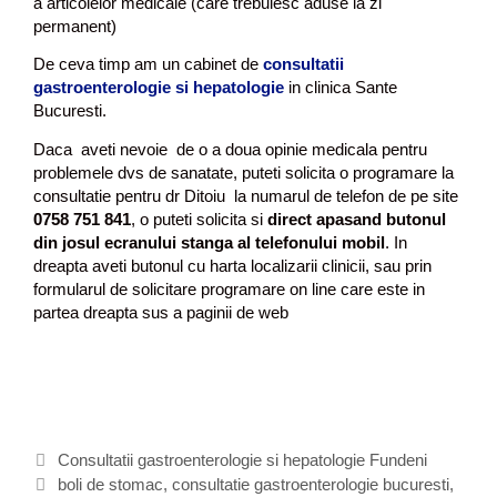
a articolelor medicale (care trebuiesc aduse la zi
permanent)
De ceva timp am un cabinet de
consultatii
gastroenterologie si hepatologie
in clinica Sante
Bucuresti.
Daca aveti nevoie de o a doua opinie medicala pentru
problemele dvs de sanatate, puteti solicita o programare la
consultatie pentru dr Ditoiu la numarul de telefon de pe site
0758 751 841
, o puteti solicita si
direct apasand butonul
din josul ecranului stanga al telefonului mobil
. In
dreapta aveti butonul cu harta localizarii clinicii, sau prin
formularul de solicitare programare on line care este in
partea dreapta sus a paginii de web
C
Consultatii gastroenterologie si hepatologie Fundeni
a
E
boli de stomac
,
consultatie gastroenterologie bucuresti
,