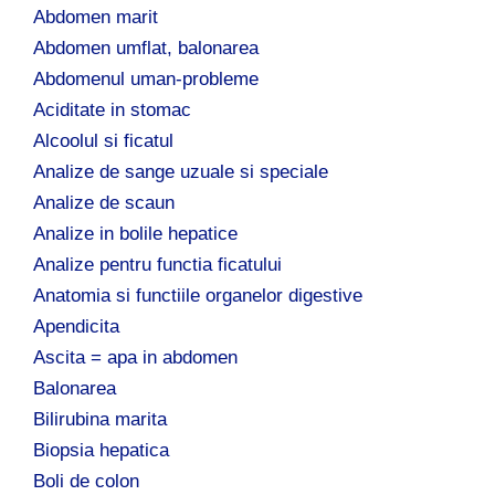
p
Abdomen marit
ă
Abdomen umflat, balonarea
:
Abdomenul uman-probleme
Aciditate in stomac
Alcoolul si ficatul
Analize de sange uzuale si speciale
Analize de scaun
Analize in bolile hepatice
Analize pentru functia ficatului
Anatomia si functiile organelor digestive
Apendicita
Ascita = apa in abdomen
Balonarea
Bilirubina marita
Biopsia hepatica
Boli de colon