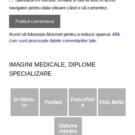
w
navigator pentru data viitoare când o să comentez.
e
b
Acest sit folosește Akismet pentru a reduce spamul.
Află
cum sunt procesate datele comentariilor tale
.
IMAGINI MEDICALE, DIPLOME
SPECIALIZARE
Dr-Ditoiu-
Francofoni
Fundeni
EASL Berlin
cv
e
Diplome
membru