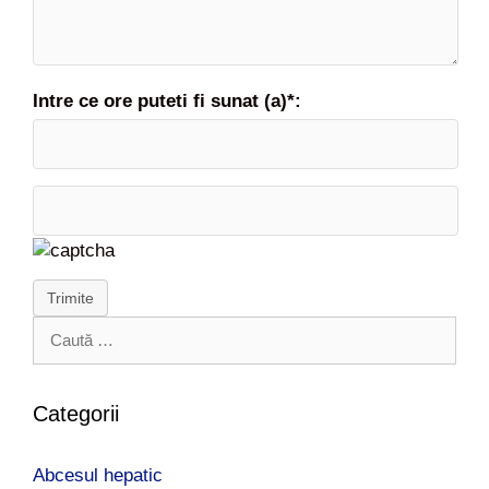
Intre ce ore puteti fi sunat (a)*:
Trimite
C
a
u
t
Categorii
ă
d
Abcesul hepatic
u