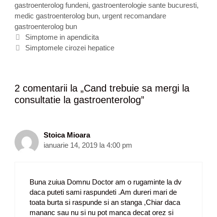
gastroenterolog fundeni
t
t
,
gastroenterologie sante bucuresti
,
medic gastroenterolog bun
e
i
,
urgent recomandare
gastroenterolog bun
g
c
N
o
h
Simptome in apendicita
a
r
e
Simptomele cirozei hepatice
v
i
t
i
i
e
g
2 comentarii la „
Cand trebuie sa mergi la
a
consultatie la gastroenterolog
”
r
e
a
r
Stoica Mioara
t
ianuarie 14, 2019 la 4:00 pm
i
c
o
Buna zuiua Domnu Doctor am o rugaminte la dv
l
daca puteti sami raspundeti .Am dureri mari de
e
toata burta si raspunde si an stanga ,Chiar daca
mananc sau nu si nu pot manca decat orez si