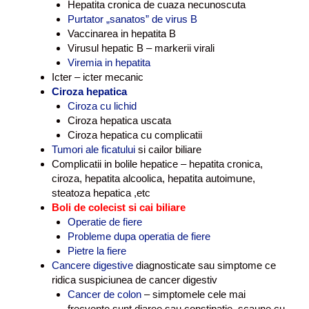
Hepatita cronica de cuaza necunoscuta
Purtator „sanatos” de virus B
Vaccinarea in hepatita B
Virusul hepatic B – markerii virali
Viremia in hepatita
Icter – icter mecanic
Ciroza hepatica
Ciroza cu lichid
Ciroza hepatica uscata
Ciroza hepatica cu complicatii
Tumori ale ficatului
si cailor biliare
Complicatii in bolile hepatice – hepatita cronica,
ciroza, hepatita alcoolica, hepatita autoimune,
steatoza hepatica ,etc
Boli de colecist si cai biliare
Operatie de fiere
Probleme dupa operatia de fiere
Pietre la fiere
Cancere digestive
diagnosticate sau simptome ce
ridica suspiciunea de cancer digestiv
Cancer de colon
– simptomele cele mai
frecvente sunt diaree sau constipatie, scaune cu