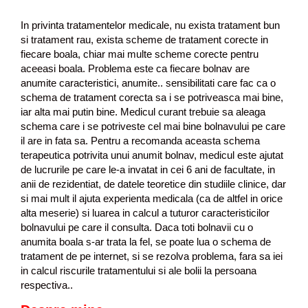
In privinta tratamentelor medicale, nu exista tratament bun
si tratament rau, exista scheme de tratament corecte in
fiecare boala, chiar mai multe scheme corecte pentru
aceeasi boala. Problema este ca fiecare bolnav are
anumite caracteristici, anumite.. sensibilitati care fac ca o
schema de tratament corecta sa i se potriveasca mai bine,
iar alta mai putin bine. Medicul curant trebuie sa aleaga
schema care i se potriveste cel mai bine bolnavului pe care
il are in fata sa. Pentru a recomanda aceasta schema
terapeutica potrivita unui anumit bolnav, medicul este ajutat
de lucrurile pe care le-a invatat in cei 6 ani de facultate, in
anii de rezidentiat, de datele teoretice din studiile clinice, dar
si mai mult il ajuta experienta medicala (ca de altfel in orice
alta meserie) si luarea in calcul a tuturor caracteristicilor
bolnavului pe care il consulta. Daca toti bolnavii cu o
anumita boala s-ar trata la fel, se poate lua o schema de
tratament de pe internet, si se rezolva problema, fara sa iei
in calcul riscurile tratamentului si ale bolii la persoana
respectiva..