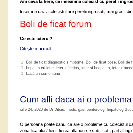
Am ceva la fiere, ce inseamna colecist cu peretii ingrosa
Insemna ca… colecistul are peretii ingrosati, mai grosi, din 
Boli de ficat forum
Ce este icterul?
Citește mai mult
B
o
l
C
Boli de ficat diagnostic simptome
,
Boli de ficat poze
,
Boli de f
i
a
E
hepatita cu icter
,
icter infectios
,
icter si heapatita
,
icterul mec
d
t
t
Lasă un comentariu
e
i
e
g
c
f
o
h
i
r
e
Cum afli daca ai o problema
c
i
t
a
i
e
iulie 24, 2020
de
Dr Ditoiu, medic gastroenterolog, hepatolog Buc
t
s
i
O persoana poate banui ca are o probleme cu colecistul da
f
zona ficatului / fierii, fierea aflandu-se sub ficat , partial