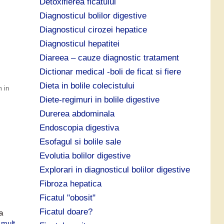
Detoxifierea ficatului
Diagnosticul bolilor digestive
Diagnosticul cirozei hepatice
Diagnosticul hepatitei
Diareea – cauze diagnostic tratament
Dictionar medical -boli de ficat si fiere
Dieta in bolile colecistului
 in
Diete-regimuri in bolile digestive
Durerea abdominala
Endoscopia digestiva
Esofagul si bolile sale
Evolutia bolilor digestive
Explorari in diagnosticul bolilor digestive
Fibroza hepatica
Ficatul "obosit"
Ficatul doare?
a
 mult
F