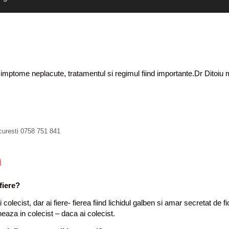
 simptome neplacute, tratamentul si regimul fiind importante.Dr Ditoiu
curesti 0758 751 841
m
 fiere?
colecist, dar ai fiere- fierea fiind lichidul galben si amar secretat de fi
eaza in colecist – daca ai colecist.