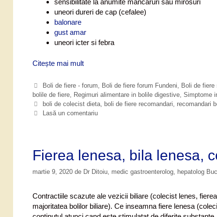
sensibilitate la anumite mancaruri sau mirosuri
uneori dureri de cap (cefalee)
balonare
gust amar
uneori icter si febra
Citește mai mult
B
o
l
C
Boli de fiere - forum
,
Boli de fiere forum Fundeni
,
Boli de fiere 
i
bolile de fiere
a
,
Regimuri alimentare in bolile digestive
,
Simptome in 
d
t
E
boli de colecist dieta
,
boli de fiere recomandari
,
recomandari bo
e
t
Lasă un comentariu
e
g
i
f
o
c
i
r
h
e
i
e
Fierea lenesa, bila lenesa, c
r
i
t
e
e
martie 9, 2020
de
Dr Ditoiu, medic gastroenterolog, hepatolog Bu
(
c
o
Contractiile scazute ale vezicii biliare (colecist lenes, fiere
l
majoritatea bolilor biliare). Ce inseamna fiere lenesa (cole
e
continutul atunci cand este stimulatat de diferite substant