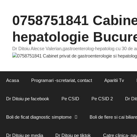
Sari
la
0758751841 Cabinet
conținut
hepatologie Bucure
Dr Ditoiu Alecse Valerian,gastroenterolog-hepatolog cu 30 de an
Acasa
Programari -scretariat, contact
Aparitii Tv
Dr Ditoiu pe facebook
Pe CSID
Pe CSID 2
Dr Dit
Boli de ficat diagnostic simptome
Boli de fiere si cai biliar
Dr Ditoiu pe media
Dr Ditoiu pe tiktok
Catre clinica- na