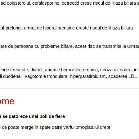
colesterolul, cefalosporine, octreotid cresc riscul de litiaza biliara 
ul
prelungit urmat de hiperalimentatie creste riscul de litiaza biliara
re de persoane cu probleme biliare, acest risc se transmite la urma
ceride crescute, diabet, anemie hemolitica cronica, ciroza alcoolica, inf
ticuli duodenali, vagotomie tronculara, hiperparatiroidism, scaderea LDL
tome
 se datoreze unei boli de fiere
 ce poate merge in spate catre varful omoplatului drept