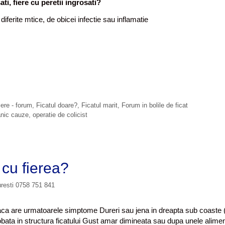
ti, fiere cu peretii ingrosati?
diferite mtice, de obicei infectie sau inflamatie
iere - forum
,
Ficatul doare?
,
Ficatul marit
,
Forum in bolile de ficat
anic cauze
,
operatie de colicist
 cu fierea?
uresti 0758 751 841
ca are urmatoarele simptome Dureri sau jena in dreapta sub coaste (
 inglobata in structura ficatului Gust amar dimineata sau dupa unele alime