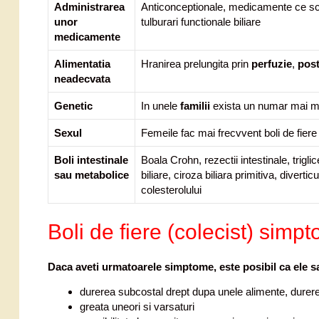
Administrarea
Anticonceptionale, medicamente ce scad 
unor
tulburari functionale biliare
medicamente
Alimentatia
Hranirea prelungita prin
perfuzie
,
post
neadecvata
Genetic
In unele
familii
exista un numar mai ma
Sexul
Femeile fac mai frecvvent boli de fiere
Boli intestinale
Boala Crohn, rezectii intestinale, trigli
sau metabolice
biliare, ciroza biliara primitiva, diver
colesterolului
Boli de fiere (colecist) simp
Daca aveti urmatoarele simptome, este posibil ca ele sa
durerea subcostal drept dupa unele alimente, durere
greata uneori si varsaturi