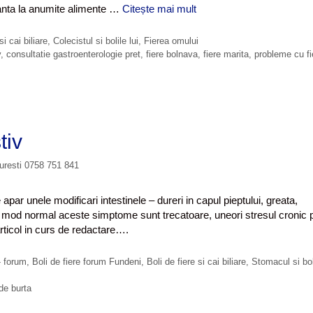
eranta la anumite alimente …
Citește mai mult
C
u
m
si cai biliare
,
Colecistul si bolile lui
,
Fierea omului
a
v
,
consultatie gastroenterologie pret
,
fiere bolnava
,
fiere marita
,
probleme cu fi
f
l
i
d
a
tiv
c
a
curesti 0758 751 841
a
i
o
apar unele modificari intestinele – dureri in capul pieptului, greata,
p
 in mod normal aceste simptome sunt trecatoare, uneori stresul cronic 
r
rticol in curs de redactare….
o
b
- forum
,
Boli de fiere forum Fundeni
,
Boli de fiere si cai biliare
,
Stomacul si bol
l
e
de burta
m