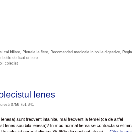
si cai biliare
,
Pietrele la fiere
,
Recomandari medicale in bolile digestive
,
Regim
bolile de ficat si fiere
li colecist
olecistul lenes
curesti 0758 751 841
a lenesa) sunt frecvent intalnite, mai frecvent la femei (ca de altfel
cist lenes sau bila lenesa)? In mod normal fierea se contracta si elimin
e. Un colecist normal elimina 35-65% din continut atunci …
Citește mai