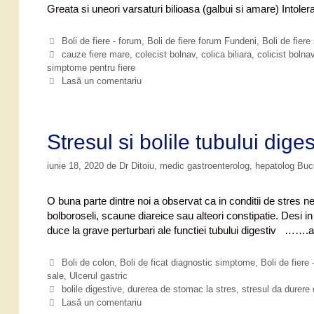
i
Greata si uneori varsaturi bilioasa (galbui si amare) Intol
e
r
C
Boli de fiere - forum
,
Boli de fiere forum Fundeni
,
Boli de fiere 
e
a
E
cauze fiere mare
,
colecist bolnav
,
colica biliara
,
colicist bolna
f
simptome pentru fiere
t
t
o
e
i
Lasă un comentariu
g
c
r
o
h
u
r
e
m
i
t
Stresul si bolile tubului diges
i
e
iunie 18, 2020
de
Dr Ditoiu, medic gastroenterolog, hepatolog Bu
O buna parte dintre noi a observat ca in conditii de stres ne 
bolboroseli, scaune diareice sau alteori constipatie. Desi
duce la grave perturbari ale functiei tubului digestiv …….a
C
Boli de colon
,
Boli de ficat diagnostic simptome
,
Boli de fiere 
sale
a
,
Ulcerul gastric
t
E
bolile digestive
,
durerea de stomac la stres
,
stresul da durere 
e
t
Lasă un comentariu