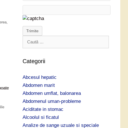
erea
,
Trimite
C
a
u
t
Categorii
ă
d
Abcesul hepatic
u
p
Abdomen marit
poate
ă
Abdomen umflat, balonarea
:
Abdomenul uman-probleme
ile
Aciditate in stomac
Alcoolul si ficatul
Analize de sange uzuale si speciale