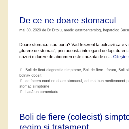
g
i
o
c
r
h
i
e
De ce ne doare stomacul
i
t
e
mai 30, 2020
de
Dr Ditoiu, medic gastroenterolog, hepatolog Buc
Doare stomacul sau burta? Vad frecvent la bolnavii care vi
„durere de stomac”, prin aceasta intelegand de fapt dureri
cazuri o durere de abdomen este cauzata de o …
Citește 
C
Boli de ficat diagnostic simptome
,
Boli de fiere - forum
,
Boli s
bolnav obosit
a
t
E
ce facem cand ne doare stomacul
,
cel mai bun medicament p
stomac simptome
e
t
g
i
Lasă un comentariu
o
c
r
h
i
e
i
t
Boli de fiere (colecist) sim
e
regim si tratament