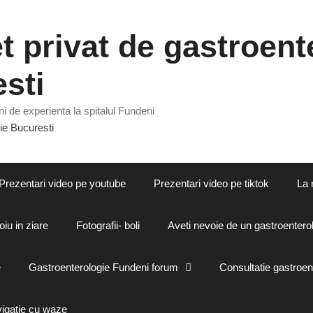
 privat de gastroente
sti
i de experienta la spitalul Fundeni
Prezentari video pe youtube
Prezentari video pe tiktok
La 
oiu in ziare
Fotografii- boli
Aveti nevoie de un gastroenterol
e
Gastroenterologie Fundeni forum
Consultatie gastroen
vigatie cu waze