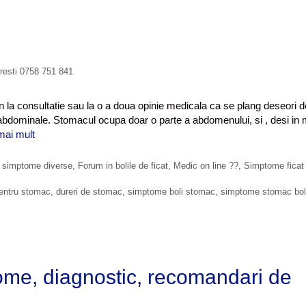
a
c
u
f
i
uresti 0758 751 841
e
r
e
n la consultatie sau la o a doua opinie medicala ca se plang deseori d
a
 abdominale. Stomacul ocupa doar o parte a abdomenului, si , desi in 
?
mai mult
D
e
c
i simptome diverse
,
Forum in bolile de ficat
,
Medic on line ??
,
Simptome ficat
e
n
entru stomac
,
dureri de stomac
,
simptome boli stomac
,
simptome stomac bol
e
d
o
a
r
ptome, diagnostic, recomandari de
e
s