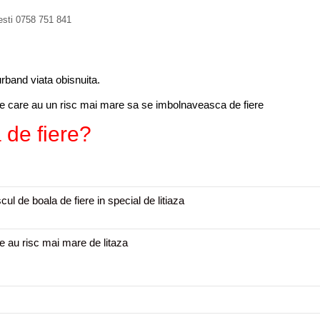
t
o
esti 0758 751 841
m
a
c
u
rband viata obisnuita.
l
ane care au un risc mai mare sa se imbolnaveasca de fiere
 de fiere?
cul de boala de fiere in special de litiaza
te au risc mai mare de litaza