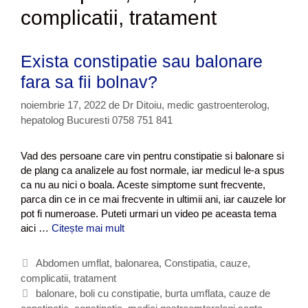
complicatii, tratament
Exista constipatie sau balonare
fara sa fii bolnav?
noiembrie 17, 2022
de
Dr Ditoiu, medic gastroenterolog,
hepatolog Bucuresti 0758 751 841
Vad des persoane care vin pentru constipatie si balonare si
de plang ca analizele au fost normale, iar medicul le-a spus
ca nu au nici o boala. Aceste simptome sunt frecvente,
parca din ce in ce mai frecvente in ultimii ani, iar cauzele lor
pot fi numeroase. Puteti urmari un video pe aceasta tema
aici …
Citește mai mult
E
x
i
C
Abdomen umflat, balonarea
,
Constipatia, cauze,
s
complicatii, tratament
a
t
t
E
balonare
,
boli cu constipatie
,
burta umflata
,
cauze de
a