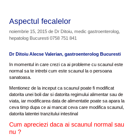
r
c
l
i
h
a
i
e
c
Aspectul fecalelor
t
e
e
l
noiembrie 15, 2015
de
Dr Ditoiu, medic gastroenterolog,
i
hepatolog Bucuresti 0758 751 841
a
c
Dr Ditoiu Alecse Valerian, gastroenterolog Bucuresti
a
–
In momentul in care crezi ca ai probleme cu scaunul este
i
normal sa te intrebi cum este scaunul la o persoana
n
sanatoasa.
t
o
Mentionez de la inceput ca scaunul poate fi modificat
l
datorita unei boli dar si datorita regimului alimentar sau de
e
viata, iar modificarea data de alimentatie poate sa apara la
r
ceva timp dupa ce ai mancat ceva care modifica scaunul,
a
datorita latentei tranzitului intestinal
n
Cum apreciezi daca ai scaunul normal sau
t
nu ?
a