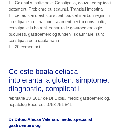
n
C
Colonul si bolile sale
,
Constipatia, cauze, complicatii,
s
tratament
a
,
Probleme cu scaunul
,
Tranzitul intestinal
t
t
E
ce faci cand esti constipat tpu
,
cel mai bun regim in
i
constipatie
e
t
,
cel mai bun tratament pentru constipatie
,
p
constipatie la batrani
g
i
,
consultatie gastroenterologie
a
bucuresti
o
c
,
gastroenterolog fundeni
,
scaun tare
,
sunt
t
constipata de o saptamana
r
h
i
i
e
20 comentarii
a
i
t
p
e
o
a
Ce este boala celiaca –
t
e
intoleranta la gluten, simptome,
d
diagnostic, complicatii
u
c
februarie 19, 2017
de
Dr Ditoiu, medic gastroenterolog,
e
hepatolog Bucuresti 0758 751 841
l
a
Dr Ditoiu Alecse Valerian, medic specialist
c
gastroenterolog
a