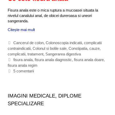
Fisura anala este o mica ruptura a mucoasei situata la
nivelul canalului anal, de obicei dureroasa si uneori
sangeranda.
Citește mai mult
F
i
s
C
Cancerul de colon
,
Colonoscopia indicatii, complicatii
u
contraindicatii
a
,
Colonul si bolile sale
,
Constipatia, cauze,
r
complicatii, tratament
t
,
Sangerarea digestiva
a
e
E
fisura anala
,
fisura anala diagnostic
,
fisura anala doare
,
a
fisura anala regim
g
t
n
o
i
5 comentarii
a
r
c
l
i
h
a
i
e
t
IMAGINI MEDICALE, DIPLOME
e
SPECIALIZARE