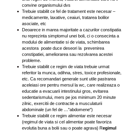
-
convine organismului dvs
s
Trebuie stabilit ce fel de tratament este necesar –
i
medicamente, laxative, ceaiuri, tratarea bolilor
m
asociate, etc
p
Deoarece in marea majoritate a cazurilor constipatia
t
nu reprezinta simptomul unei boli, ci o consecinta a
o
modului de alimentatie si de viata, schimbarea
m
acestora poate duce deseori la prevenirea
e
constipatiei, ameliorarea sau rezolvarea acestei
,
probleme.
d
Trebuie stabilit ce regim de viata trebuie urmat
i
referitor la munca, odihna, stres, toxice profesionale,
a
etc. Ca recomandari generale sunt utile pastrarea
g
aceleiasi ore pentru mersul la wc, care realizeaza o
n
educatie a evacuarii intestinului gros, evitarea
o
sedentarismului, mers pe jos minimum 20 minute
s
zilnic, exercitii de contractie a musculaturii
t
abdominale (un fel de …“abdomene“)
i
Trebuie stabilit ce regim alimentar este necesar
c
(regimul de viata si cel alimentar poate favoriza
,
evolutia buna a bolii sau o poate agrava) R
egimul
r