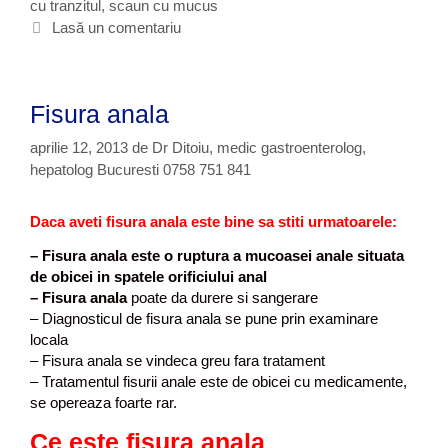
cu tranzitul
o
i
,
scaun cu mucus
e
n
r
c
Lasă un comentariu
c
o
i
h
a
s
i
e
l
t
t
e
i
Fisura anala
e
l
c
o
,
aprilie 12, 2013
de
Dr Ditoiu, medic gastroenterolog,
r
c
hepatolog Bucuresti 0758 751 841
o
m
Daca aveti fisura anala este bine sa stiti urmatoarele:
p
l
– Fisura anala este o ruptura a mucoasei anale situata
i
de obicei in spatele orificiului anal
c
–
Fisura anala
poate da durere si sangerare
a
– Diagnosticul de fisura anala se pune prin examinare
t
locala
i
– Fisura anala se vindeca greu fara tratament
i
– Tratamentul fisurii anale este de obicei cu medicamente,
se opereaza foarte rar.
Ce este fisura anala