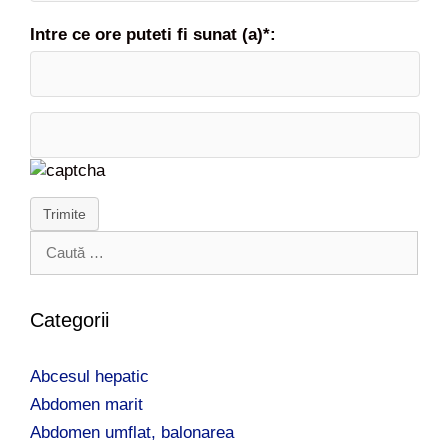
Intre ce ore puteti fi sunat (a)*:
Trimite
C
a
u
t
Categorii
ă
d
Abcesul hepatic
u
p
Abdomen marit
ă
Abdomen umflat, balonarea