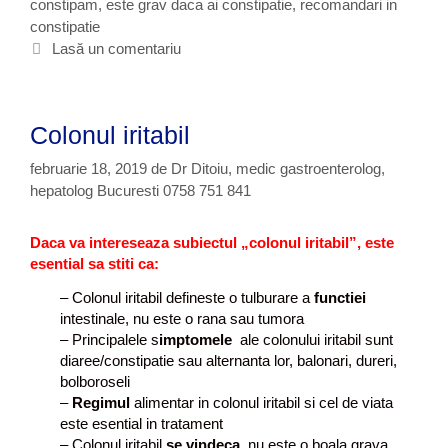
constipam
g
i
,
este grav daca ai constipatie
,
recomandari in
a
a
constipatie
o
c
n
t
r
h
Lasă un comentariu
d
a
i
e
e
m
i
t
s
e
e
t
n
Colonul iritabil
i
t
c
februarie 18, 2019
de
Dr Ditoiu, medic gastroenterolog,
o
hepatolog Bucuresti 0758 751 841
n
s
Daca va intereseaza subiectul „colonul iritabil”, este
t
esential sa stiti ca:
i
p
– Colonul iritabil defineste o tulburare a
functiei
a
intestinale, nu este o rana sau tumora
t
– Principalele s
imptomele
ale colonului iritabil sunt
diaree/constipatie sau alternanta lor, balonari, dureri,
bolboroseli
–
Regimul
alimentar in colonul iritabil si cel de viata
este esential in tratament
– Colonul iritabil
se vindeca
, nu este o boala grava