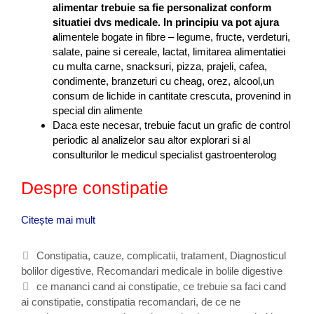
alimentar trebuie sa fie personalizat conform
e
situatiei dvs medicale. In principiu va pot ajura
c
a
limentele bogate in fibre – legume, fructe, verdeturi,
o
salate, paine si cereale, lactat, limitarea alimentatiei
m
cu multa carne, snacksuri, pizza, prajeli, cafea,
a
condimente, branzeturi cu cheag, orez, alcool,un
n
consum de lichide in cantitate crescuta, provenind in
d
special din alimente
a
Daca este necesar, trebuie facut un grafic de control
r
periodic al analizelor sau altor explorari si al
i
consulturilor le medicul specialist gastroenterolog
d
e
Despre constipatie
r
e
Citește mai mult
C
g
e
i
f
m
C
Constipatia, cauze, complicatii, tratament
,
Diagnosticul
a
s
bolilor digestive
a
,
Recomandari medicale in bolile digestive
c
i
t
E
ce mananci cand ai constipatie
,
ce trebuie sa faci cand
i
t
ai constipatie
e
t
,
constipatia recomandari
,
de ce ne
c
r