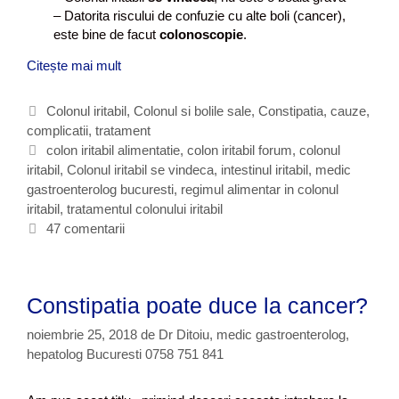
– Datorita riscului de confuzie cu alte boli (cancer),
este bine de facut
colonoscopie
.
Citește mai mult
C
o
l
C
Colonul iritabil
,
Colonul si bolile sale
,
Constipatia, cauze,
o
complicatii, tratament
a
n
t
E
colon iritabil alimentatie
,
colon iritabil forum
,
colonul
u
iritabil
e
t
,
Colonul iritabil se vindeca
,
intestinul iritabil
,
medic
l
gastroenterolog bucuresti
g
i
,
regimul alimentar in colonul
i
iritabil
o
c
,
tratamentul colonului iritabil
r
r
h
47 comentarii
i
i
e
t
i
t
a
e
b
Constipatia poate duce la cancer?
i
l
noiembrie 25, 2018
de
Dr Ditoiu, medic gastroenterolog,
hepatolog Bucuresti 0758 751 841