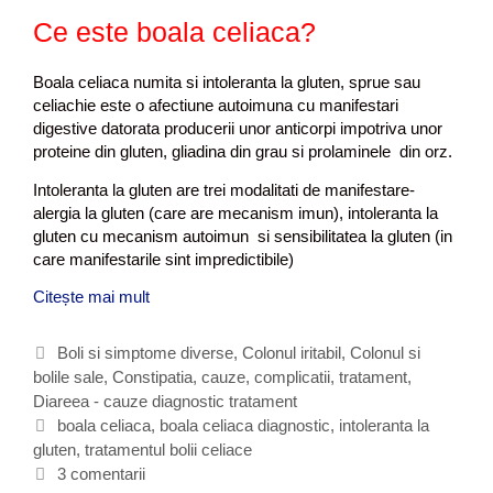
n
Ce este boala celiaca?
c
e
Boala celiaca numita si intoleranta la gluten, sprue sau
r
celiachie este o afectiune autoimuna cu manifestari
?
digestive datorata producerii unor anticorpi impotriva unor
proteine din gluten, gliadina din grau si prolaminele din orz.
Intoleranta la gluten are trei modalitati de manifestare-
alergia la gluten (care are mecanism imun), intoleranta la
gluten cu mecanism autoimun si sensibilitatea la gluten (in
care manifestarile sint impredictibile)
Citește mai mult
C
e
e
C
Boli si simptome diverse
,
Colonul iritabil
,
Colonul si
s
bolile sale
a
,
Constipatia, cauze, complicatii, tratament
,
t
Diareea - cauze diagnostic tratament
t
e
e
E
boala celiaca
,
boala celiaca diagnostic
,
intoleranta la
b
gluten
g
t
,
tratamentul bolii celiace
o
o
i
3 comentarii
a