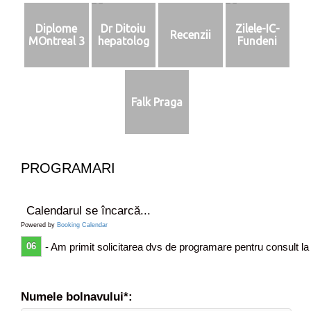
Diplome
Dr Ditoiu
Zilele-IC-
Recenzii
MOntreal 3
hepatolog
Fundeni
Falk Praga
PROGRAMARI
Calendarul se încarcă...
Powered by
Booking Calendar
06
- Am primit solicitarea dvs de programare pentru consult la
Numele bolnavului*: