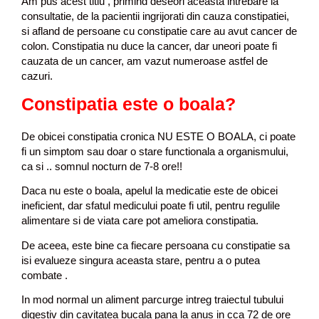
Am pus acest titlu , primind deseori aceasta intrebare la
consultatie, de la pacientii ingrijorati din cauza constipatiei,
si afland de persoane cu constipatie care au avut cancer de
colon. Constipatia nu duce la cancer, dar uneori poate fi
cauzata de un cancer, am vazut numeroase astfel de
cazuri.
Constipatia este o boala?
De obicei constipatia cronica NU ESTE O BOALA, ci poate
fi un simptom sau doar o stare functionala a organismului,
ca si .. somnul nocturn de 7-8 ore!!
Daca nu este o boala, apelul la medicatie este de obicei
ineficient, dar sfatul medicului poate fi util, pentru regulile
alimentare si de viata care pot ameliora constipatia.
De aceea, este bine ca fiecare persoana cu constipatie sa
isi evalueze singura aceasta stare, pentru a o putea
combate .
In mod normal un aliment parcurge intreg traiectul tubului
digestiv din cavitatea bucala pana la anus in cca 72 de ore