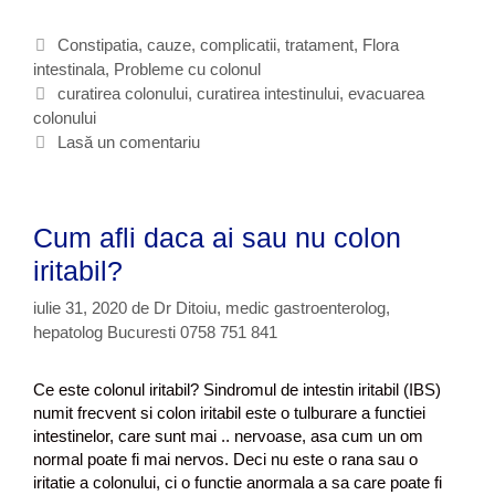
e
a
f
t
C
Constipatia, cauze, complicatii, tratament
,
Flora
a
d
intestinala
a
,
Probleme cu colonul
r
e
t
E
curatirea colonului
,
curatirea intestinului
,
evacuarea
a
u
colonului
e
t
s
t
a
g
i
Lasă un comentariu
i
f
o
c
l
i
r
h
a
i
i
e
e
Cum afli daca ai sau nu colon
b
i
t
s
o
e
iritabil?
t
l
e
n
iulie 31, 2020
de
Dr Ditoiu, medic gastroenterolog,
„
a
hepatolog Bucuresti 0758 751 841
c
v
u
?
r
Ce este colonul iritabil? Sindromul de intestin iritabil (IBS)
a
numit frecvent si colon iritabil este o tulburare a functiei
t
intestinelor, care sunt mai .. nervoase, asa cum un om
i
normal poate fi mai nervos. Deci nu este o rana sau o
r
iritatie a colonului, ci o functie anormala a sa care poate fi