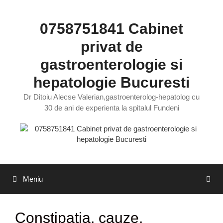
Sari
la
0758751841 Cabinet
conținut
privat de
gastroenterologie si
hepatologie Bucuresti
Dr Ditoiu Alecse Valerian,gastroenterolog-hepatolog cu
30 de ani de experienta la spitalul Fundeni
Meniu
Constipatia, cauze,