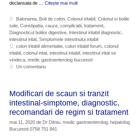
e
declansata de …
Citește mai mult
C
a
u
”
m
C
Balonarea
,
Boli de colon
,
Colonul iritabil
,
Colonul si bolile
c
a
sale
a
,
Constipatia, cauze, complicatii, tratament
,
o
f
Diagnosticul bolilor digestive
t
,
Intestinul iritabil diagnostic
,
l
l
intestinul iritat
e
,
Simptomele intestinului iritabil
o
i
g
E
colon iritabil alimentatie
,
colon iritabil forum
,
colonul
n
d
iritabil
o
t
,
colonul iritat
,
intestinul iritabil
,
intestinul iritat se
u
a
vindeca
r
i
,
medic gastroenterolog bucuresti
l
c
u
i
c
Un comentariu
a
i
i
h
a
?
e
i
t
s
Modificari de scaun si tranzit
e
a
u
intestinal-simptome, diagnostic,
n
recomandari de regim si tratament
u
c
mai 11, 2020
de
Dr Ditoiu, medic gastroenterolog, hepatolog
o
Bucuresti 0758 751 841
l