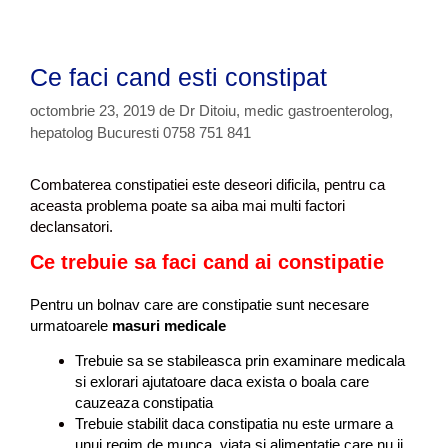
h
u
n
e
s
t
Ce faci cand esti constipat
i
e
t
octombrie 23, 2019
de
Dr Ditoiu, medic gastroenterolog,
r
hepatolog Bucuresti 0758 751 841
a
n
z
Combaterea constipatiei este deseori dificila, pentru ca
i
aceasta problema poate sa aiba mai multi factori
t
declansatori.
i
Ce trebuie sa faci cand ai constipatie
n
t
Pentru un bolnav care are constipatie sunt necesare
e
urmatoarele
masuri medicale
s
t
Trebuie sa se stabileasca prin examinare medicala
i
si exlorari ajutatoare daca exista o boala care
n
cauzeaza constipatia
a
Trebuie stabilit daca constipatia nu este urmare a
l
unui regim de munca, viata si alimentatie care nu ii