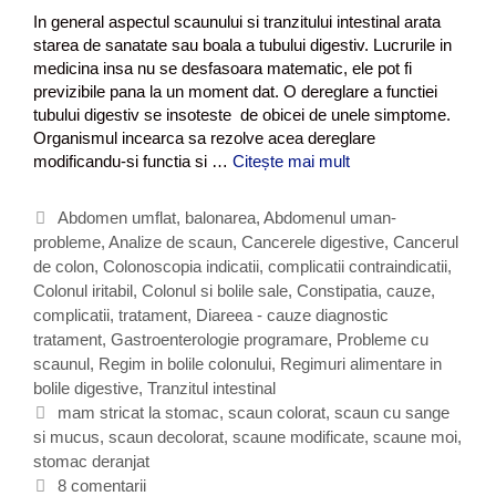
o
In general aspectul scaunului si tranzitului intestinal arata
n
starea de sanatate sau boala a tubului digestiv. Lucrurile in
i
medicina insa nu se desfasoara matematic, ele pot fi
r
previzibile pana la un moment dat. O dereglare a functiei
i
tubului digestiv se insoteste de obicei de unele simptome.
t
Organismul incearca sa rezolve acea dereglare
a
modificandu-si functia si …
Citește mai mult
M
b
o
i
d
l
C
Abdomen umflat, balonarea
,
Abdomenul uman-
i
?
probleme
a
,
Analize de scaun
,
Cancerele digestive
,
Cancerul
f
de colon
t
,
Colonoscopia indicatii, complicatii contraindicatii
,
i
Colonul iritabil
e
,
Colonul si bolile sale
,
Constipatia, cauze,
c
complicatii, tratament
g
,
Diareea - cauze diagnostic
a
tratament
o
,
Gastroenterologie programare
,
Probleme cu
r
scaunul
r
,
Regim in bolile colonului
,
Regimuri alimentare in
i
bolile digestive
i
,
Tranzitul intestinal
d
i
E
mam stricat la stomac
,
scaun colorat
,
scaun cu sange
e
si mucus
t
,
scaun decolorat
,
scaune modificate
,
scaune moi
,
s
stomac deranjat
i
c
c
8 comentarii
a