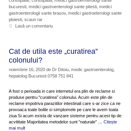
constipatie
e
t
,
constipatia
,
medici gastroemterologi sante
c
bucuresti
g
i
,
medici gastroenterologi sante pitesti
,
medici
o
gastroenterologii sante brasov
o
c
,
medici gastroeterologi sante
n
ploiesti
r
h
,
scaun rar
s
i
e
Lasă un comentariu
t
i
t
i
e
p
a
Cat de utila este „curatirea”
t
i
colonului?
e
noiembrie 16, 2020
de
Dr Ditoiu, medic gastroenterolog,
s
hepatolog Bucuresti 0758 751 841
a
u
b
A fost o perioada in care internetul era plin de reclame si
a
produse pentru “curatirea” colonului. Acum este plin de
l
reclame impotriva parazitilor intestinali care s-ar zice ca ne
o
provoaca toate bolile si simptomele pe care le avem toata
n
ziua Si acum exista de vanzare sisteme pentru acest tip de
a
acvititate Majoritatea metodelor sunt “naturale” …
Citește
r
mai mult
C