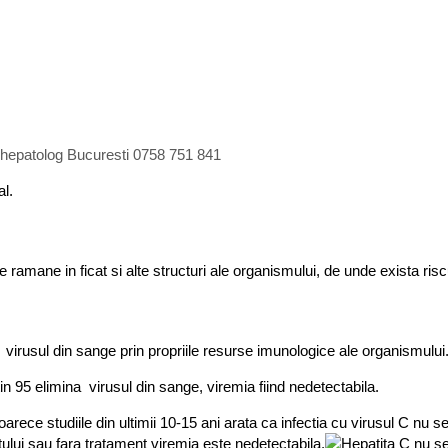
, hepatolog Bucuresti 0758 751 841
al.
ramane in ficat si alte structuri ale organismului, de unde exista riscu
 virusul din sange prin propriile resurse imunologice ale organismului
n 95 elimina virusul din sange, viremia fiind nedetectabila.
oarece studiile din ultimii 10-15 ani arata ca infectia cu virusul C nu s
tului sau fara tratament viremia este nedetectabila.