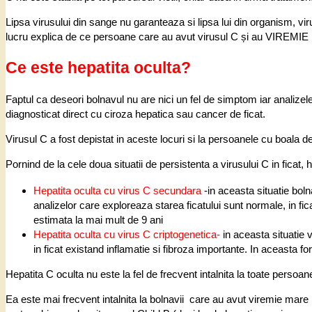
Lipsa virusului din sange nu garanteaza si lipsa lui din organism, vir
lucru explica de ce persoane care au avut virusul C și au VIREMIE n
Ce este hepatita oculta?
Faptul ca deseori bolnavul nu are nici un fel de simptom iar analizel
diagnosticat direct cu ciroza hepatica sau cancer de ficat.
Virusul C a fost depistat in aceste locuri si la persoanele cu boala d
Pornind de la cele doua situatii de persistenta a virusului C in ficat, h
Hepatita oculta cu virus C secundara
-in aceasta situatie boln
analizelor care exploreaza starea ficatului sunt normale, in fic
estimata la mai mult de 9 ani
Hepatita oculta cu virus C criptogenetica-
in aceasta situatie 
in ficat existand inflamatie si fibroza importante. In aceasta f
Hepatita C oculta nu este la fel de frecvent intalnita la toate persoa
Ea este mai frecvent intalnita la bolnavii care au avut viremie mare 