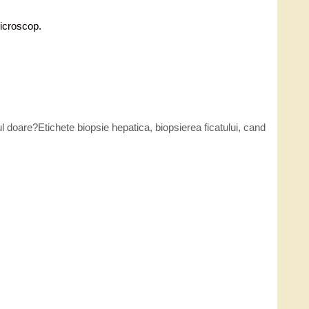
microscop.
ul doare?
Etichete
biopsie hepatica
,
biopsierea ficatului
,
cand