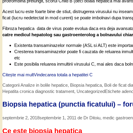
protrombina prelungit, scorul Child B (deci boala hepatica mai avansa
Acest lucru este foarte bine de stiut, distrugerea virusului nu insea
ficat (lucru nedetectat in mod curent) se poate imbolnavi dupa transp
Fibroza hepatica data de virus poate evolua daca era deja avansata l
catre medicul hepatolog sau gastroenterolog a bolnavului chia
Existenta transaminazelor normale (ASL si ALT) este importan
Cresterea transaminazelor poate fi cauzata de reluarea inmultir
etc
Este posibila reluarea inmultirii virusului C, mai ales daca b
Citește mai mult
Vindecarea totala a hepatitei C
Categorii
Analize in bolile hepatice
,
Biopsia hepatica
,
Boli de ficat 
Hepatita cronica diagnostic tratament
,
Uncategorized
Etichete
adeno
Biopsia hepatica (punctia ficatului) – fo
septembrie 2, 2018
septembrie 1, 2011
de
Dr Ditoiu, medic gastroen
Ce este biopsia hepatica