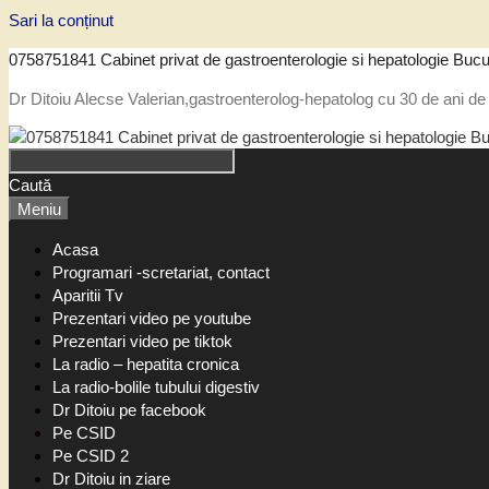
Sari la conținut
0758751841 Cabinet privat de gastroenterologie si hepatologie Bucu
Dr Ditoiu Alecse Valerian,gastroenterolog-hepatolog cu 30 de ani de 
Caută
Meniu
Acasa
Programari -scretariat, contact
Aparitii Tv
Prezentari video pe youtube
Prezentari video pe tiktok
La radio – hepatita cronica
La radio-bolile tubului digestiv
Dr Ditoiu pe facebook
Pe CSID
Pe CSID 2
Dr Ditoiu in ziare