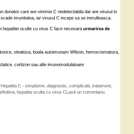
 un donator care are viremie C nedetectabila dar are virusul in
t scade imunitatea, iar virusul C incepe sa se inmulteasca.
ei hepatitei oculte cu virus C face necesara
urmarirea de
irus, toxice, steatoza, boala autoimunam WIlson, hemocromatoza,
ostatice, cortizon sau alte imunomodulatoare
,
Hepatita C - simptome, diagnostic, complicatii, tratament
,
finitiva
,
hepatita oculta cu virus C
Lasă un comentariu