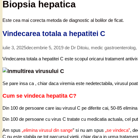
Biopsia hepatica
Este cea mai corecta metoda de diagnostic al bolilor de ficat.
Vindecarea totala a hepatitei C
iulie 3, 2025
decembrie 5, 2019
de
Dr Ditoiu, medic gastroenterolog
Vindecarea totala a hepatitei C este scopul oricarui tratament antivir
Se pare insa ca , chiar daca viremia este nedetectabila, virusul poate 
Cum se vindeca hepatita C?
Din 100 de persoane care iau virusul C pe diferite cai, 50-85 elimina
Din 100 de persoane cu virus C tratate cu medicatia actuala, cel puti
Am spus
„elimina virusul din sange
” si nu am spus
„se vindeca”
, de
C nu este stabila pe tot parcursul vietii, chiar daca in urma tratamen