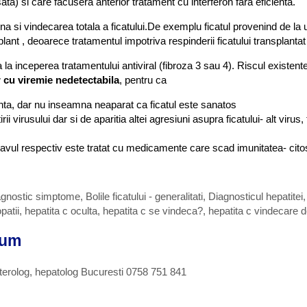
ta) si care facusera anterior tratament cu interferon fara eficienta.
mna si vindecarea totala a ficatului.De exemplu ficatul provenind de la
lant , deoarece tratamentul impotriva respinderii ficatului transplanta
a inceperea tratamentului antiviral (fibroza 3 sau 4).
Riscul existent
r cu viremie nedetec
tabila
, pentru ca
ta, dar nu inseamna neaparat ca ficatul este sanatos
ii virusului dar si de aparitia altei agresiuni asupra ficatului- alt v
olnavul respectiv este tratat cu medicamente care scad imunitatea- cit
diagnostic simptome
,
Bolile ficatului - generalitati
,
Diagnosticul hepatitei
patii
,
hepatita c oculta
,
hepatita c se vindeca?
,
hepatita c vindecare de
rum
terolog, hepatolog Bucuresti 0758 751 841