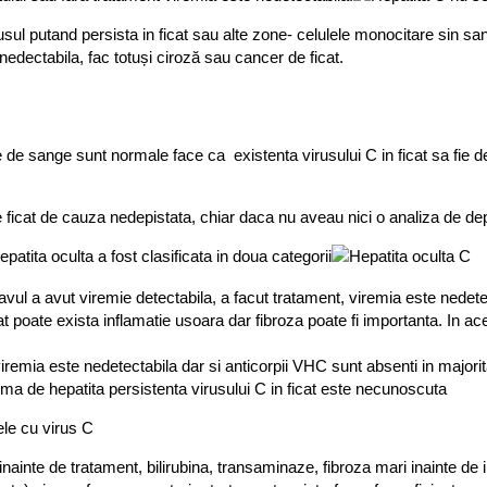
usul putand persista in ficat sau alte zone- celulele monocitare sin sa
edectabila, fac totuși ciroză sau cancer de ficat.
e de sange sunt normale face ca existenta virusului C in ficat sa fie d
e ficat de cauza nedepistata, chiar daca nu aveau nici o analiza de dep
epatita oculta a fost clasificata in doua categorii
avul a avut viremie detectabila, a facut tratament, viremia este nedete
at poate exista inflamatie usoara dar fibroza poate fi importanta. In ac
viremia este nedetectabila dar si anticorpii VHC sunt absenti in majori
orma de hepatita persistenta virusului C in ficat este necunoscuta
nele cu virus C
inainte de tratament, bilirubina, transaminaze, fibroza mari inainte d