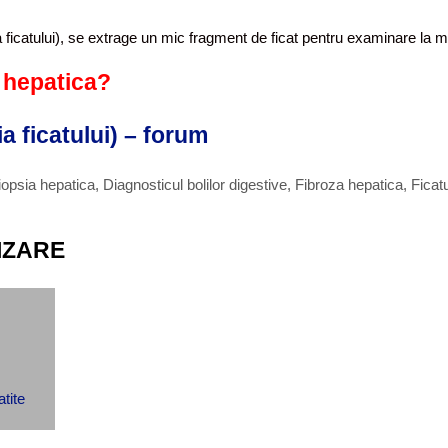
a ficatului), se extrage un mic fragment de ficat pentru examinare la 
e hepatica?
a ficatului) – forum
iopsia hepatica
,
Diagnosticul bolilor digestive
,
Fibroza hepatica
,
Ficat
IZARE