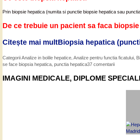
Prin biopsie hepatica (numita si punctie biopsie hepatica sau puncti
De ce trebuie un pacient sa faca biopsi
Citește mai mult
Biopsia hepatica (puncti
Categorii
Analize in bolile hepatice
,
Analize pentru functia ficatului
,
B
se face biopsia hepatica
,
punctia hepatica
37 comentarii
IMAGINI MEDICALE, DIPLOME SPECIAL