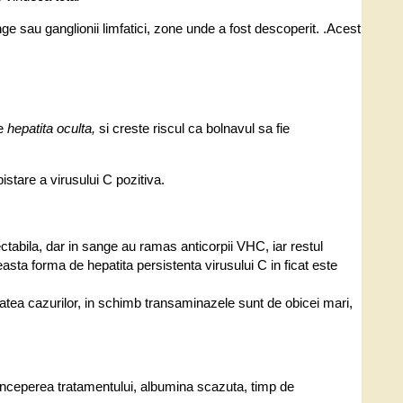
nge sau ganglionii limfatici, zone unde a fost descoperit. .Acest
e
hepatita oculta,
si creste riscul ca bolnavul sa fie
istare a virusului C pozitiva.
ctabila, dar in sange au ramas anticorpii VHC, iar restul
easta forma de hepatita persistenta virusului C in ficat este
tatea cazurilor, in schimb transaminazele sunt de obicei mari,
e inceperea tratamentului, albumina scazuta, timp de