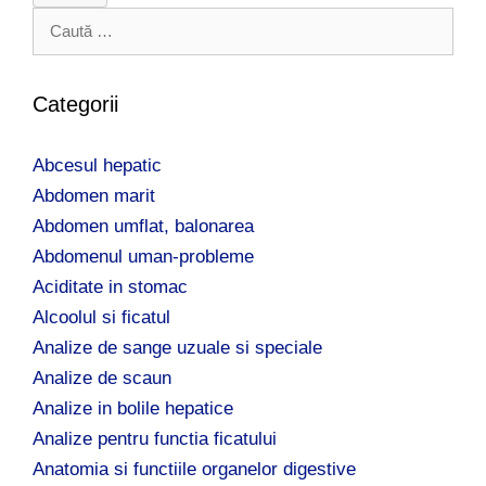
C
a
u
t
Categorii
ă
d
Abcesul hepatic
u
p
Abdomen marit
ă
Abdomen umflat, balonarea
:
Abdomenul uman-probleme
Aciditate in stomac
Alcoolul si ficatul
Analize de sange uzuale si speciale
Analize de scaun
Analize in bolile hepatice
Analize pentru functia ficatului
Anatomia si functiile organelor digestive