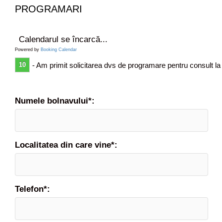
i
PROGRAMARI
l
?
Calendarul se încarcă...
Powered by
Booking Calendar
10
- Am primit solicitarea dvs de programare pentru consult la
Numele bolnavului*:
Localitatea din care vine*:
Telefon*: