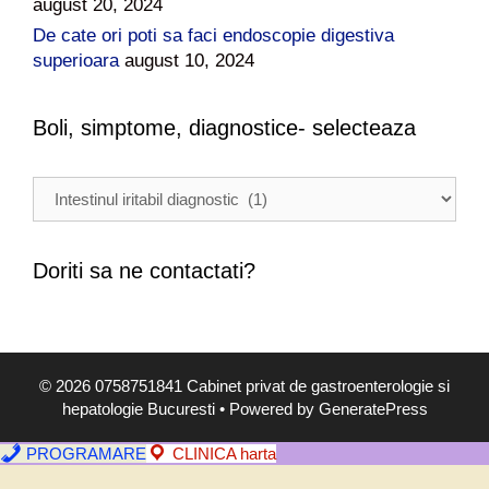
august 20, 2024
De cate ori poti sa faci endoscopie digestiva
superioara
august 10, 2024
Boli, simptome, diagnostice- selecteaza
B
o
l
i
Doriti sa ne contactati?
,
s
i
m
© 2026 0758751841 Cabinet privat de gastroenterologie si
p
hepatologie Bucuresti
• Powered by
GeneratePress
t
o
PROGRAMARE
CLINICA harta
m