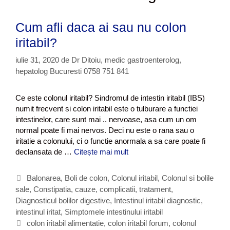
Cum afli daca ai sau nu colon
iritabil?
iulie 31, 2020
de
Dr Ditoiu, medic gastroenterolog,
hepatolog Bucuresti 0758 751 841
Ce este colonul iritabil? Sindromul de intestin iritabil (IBS)
numit frecvent si colon iritabil este o tulburare a functiei
intestinelor, care sunt mai .. nervoase, asa cum un om
normal poate fi mai nervos. Deci nu este o rana sau o
iritatie a colonului, ci o functie anormala a sa care poate fi
declansata de …
Citește mai mult
C
u
m
C
Balonarea
,
Boli de colon
,
Colonul iritabil
,
Colonul si bolile
a
sale
a
,
Constipatia, cauze, complicatii, tratament
,
f
Diagnosticul bolilor digestive
t
,
Intestinul iritabil diagnostic
,
l
intestinul iritat
e
,
Simptomele intestinului iritabil
i
g
E
colon iritabil alimentatie
,
colon iritabil forum
,
colonul
d