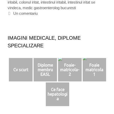
iritabil
o
t
,
colonul iritat
,
intestinul iritabil
,
intestinul iritat se
a
vindeca
r
i
,
medic gastroenterolog bucuresti
c
i
c
Un comentariu
a
i
h
a
e
i
t
s
e
a
IMAGINI MEDICALE, DIPLOME
u
SPECIALIZARE
n
u
c
o
Diplome
Foaie-
Foaie
l
Cv scurt
membru
matricola-
matricola
o
EASL
2
1
n
i
r
Ce face
hepatologi
i
a
t
a
b