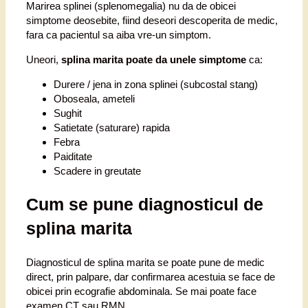
Marirea splinei (splenomegalia) nu da de obicei
simptome deosebite, fiind deseori descoperita de medic,
fara ca pacientul sa aiba vre-un simptom.
Uneori,
splina marita poate da unele simptome
ca:
Durere / jena in zona splinei (subcostal stang)
Oboseala, ameteli
Sughit
Satietate (saturare) rapida
Febra
Paiditate
Scadere in greutate
Cum se pune diagnosticul de
splina marita
Diagnosticul de splina marita se poate pune de medic
direct, prin palpare, dar confirmarea acestuia se face de
obicei prin ecografie abdominala. Se mai poate face
examen CT sau RMN.