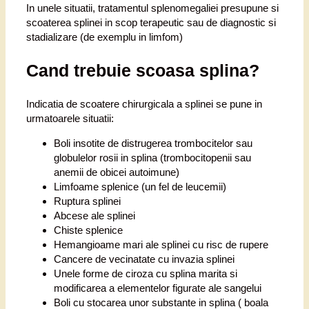
In unele situatii, tratamentul splenomegaliei presupune si
scoaterea splinei in scop terapeutic sau de diagnostic si
stadializare (de exemplu in limfom)
Cand trebuie scoasa splina?
Indicatia de scoatere chirurgicala a splinei se pune in
urmatoarele situatii:
Boli insotite de distrugerea trombocitelor sau
globulelor rosii in splina (trombocitopenii sau
anemii de obicei autoimune)
Limfoame splenice (un fel de leucemii)
Ruptura splinei
Abcese ale splinei
Chiste splenice
Hemangioame mari ale splinei cu risc de rupere
Cancere de vecinatate cu invazia splinei
Unele forme de ciroza cu splina marita si
modificarea a elementelor figurate ale sangelui
Boli cu stocarea unor substante in splina ( boala