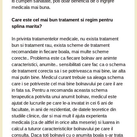
iti cumperi sanatate, poti doar beneficia de o ingrijire
medicala mai buna.
Care este cel mai bun tratament si regim pentru
splina marita?
In privinta tratamentelor medicale, nu exista tratament
bun si tratament rau, exista scheme de tratament
recomandate in fiecare boala, mai multe scheme
corecte.. Problema este ca fiecare bolnav are animte
caracteristici, anumite.. sensibilitati care fac ca o schema
de tratament corecta sa i se potriveasca mai bine, iar alta
mai putin bine. Medicul curant trebuie sa aleaga schema
care i se potriveste cel mai bine bolnavului pe care il are
in fata sa. Pentru a recomanda aceasta schema
terapeutica potrivita unui anumit bolnav, medicul este
ajutat de lucrurile pe care le-a invatat in cei 6 ani de
facultate, in anii de rezidentiat, de datele teoretice din
studiile clinice, dar si mai mult il ajuta experienta
medicala (ca de altfel in orice alta meserie) si luarea in
calcul a tuturor caracteristicilor bolnavului pe care il
consulta. Daca toti bolnavii cu o anumita boala s-ar trata