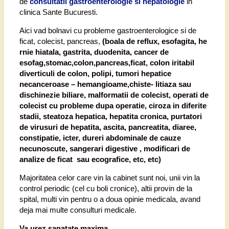
de
consultatii gastroenterologie si hepatologie
in
clinica Sante Bucuresti.
Aici vad bolnavi cu probleme gastroenterologice si de
ficat, colecist, pancreas,
(boala de reflux, esofagita, he
rnie hiatala, gastrita, duodenita, cancer de
esofag,stomac,colon,pancreas,ficat, colon iritabil
diverticuli de colon, polipi, tumori hepatice
necanceroase – hemangioame,chiste- litiaza sau
dischinezie biliare, malformatii de colecist, operati de
colecist cu probleme dupa operatie, ciroza in diferite
stadii, steatoza hepatica, hepatita cronica, purtatori
de virusuri de hepatita, ascita, pancreatita, diaree,
constipatie, icter, dureri abdominale de cauze
necunoscute, sangerari digestive , modificari de
analize de ficat sau ecografice, etc, etc)
Majoritatea celor care vin la cabinet sunt noi, unii vin la
control periodic (cel cu boli cronice), altii provin de la
spital, multi vin pentru o a doua opinie medicala, avand
deja mai multe consulturi medicale.
Va urez sanatate maxima