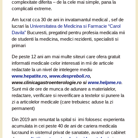
complexitate diferita – de la cele mai simple, pana la
complicatii extreme.
Am lucrat cca 30 de ani in invatamantul medical , sef de
lucrari la
Universitatea de Medicina si Farmacie “Carol
Davila”
Bucuresti, pregatind pentru profesia medicala mii
de studenti la medicina, medici rezidenti, specialisti si
primari
De peste 12 ani am mai multe siteuri care ofera gratuit
informatii medicale celor interesati in mii de articole
redactate la un nivel de intelegere mediu
www.hepatite.ro
,
www.despreboli.ro
,
www.clinicagastroenterologie.ro si
www.helpme.ro
.
Sunt mii de ore de munca de adunare a materialelor,
redactare, verificare si reverificare a textelor si punere la
zi a articolelor medicale (care trebuiesc aduse la zi
permanent)
Din 2019 am renuntat la spital si imi folosesc experienta
acumulata in cei peste 40 de ani de cariera medicala
lucraund in sistemul privat de sanatate, avand un cabinet