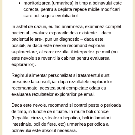
monitorizarea (urmarirea) in timp a bolnavului este
corecta, pentru a depista repede micile modificari
care pot sugera evolutia bolii
In astfel de cazuri, eu fac anamneza, examinez complet
pacientul , evaluez exporarile deja existente – daca
pacientul le are-, pun un diagnostic – daca este
posibil-,iar daca este nevoie recomand explorari
suplimentare, al caror rezultat il interpretez pe mail (nu
este nevoie sa reveniti la cabinet pentru evaluarea
explorarilor).
Regimul alimentar personalizat si tratamentul sunt
prescrise la consult, iar dupa rezultatele explorarilor
recomandate, acestea sunt completate odata cu
evaluarea rezultatelor explorarilor pe email.
Daca este nevoie, recomand si control peste o perioada
de timp, in functie de situatie. In multe boli cronice
(hepatita, ciroza, steatoza hepatica, boli inflamatorii
intestinale, boli de fiere, etc) urmarirea periodica a
bolnavului este absolut necesara.