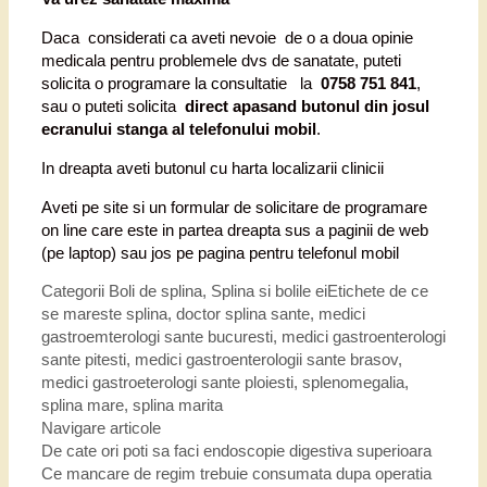
Daca considerati ca aveti nevoie de o a doua opinie
medicala pentru problemele dvs de sanatate, puteti
solicita o programare la consultatie la
0758 751 841
,
sau o puteti solicita
direct apasand butonul din josul
ecranului stanga al telefonului mobil
.
In dreapta aveti butonul cu harta localizarii clinicii
Aveti pe site si un formular de solicitare de programare
on line care este in partea dreapta sus a paginii de web
(pe laptop) sau jos pe pagina pentru telefonul mobil
Categorii
Boli de splina
,
Splina si bolile ei
Etichete
de ce
se mareste splina
,
doctor splina sante
,
medici
gastroemterologi sante bucuresti
,
medici gastroenterologi
sante pitesti
,
medici gastroenterologii sante brasov
,
medici gastroeterologi sante ploiesti
,
splenomegalia
,
splina mare
,
splina marita
Navigare articole
De cate ori poti sa faci endoscopie digestiva superioara
Ce mancare de regim trebuie consumata dupa operatia