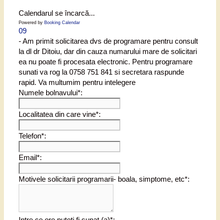
Calendarul se încarcă...
Powered by
Booking Calendar
09
- Am primit solicitarea dvs de programare pentru consult
la dl dr Ditoiu, dar din cauza numarului mare de solicitari
ea nu poate fi procesata electronic. Pentru programare
sunati va rog la 0758 751 841 si secretara raspunde
rapid. Va multumim pentru intelegere
Numele bolnavului*:
Localitatea din care vine*:
Telefon*:
Email*:
Motivele solicitarii programarii- boala, simptome, etc*:
Intre ce ore puteti fi sunat (a)*: