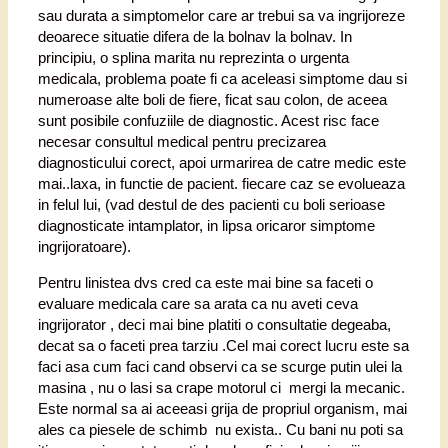
sau durata a simptomelor care ar trebui sa va ingrijoreze
deoarece situatie difera de la bolnav la bolnav. In
principiu, o splina marita nu reprezinta o urgenta
medicala, problema poate fi ca aceleasi simptome dau si
numeroase alte boli de fiere, ficat sau colon, de aceea
sunt posibile confuziile de diagnostic. Acest risc face
necesar consultul medical pentru precizarea
diagnosticului corect, apoi urmarirea de catre medic este
mai..laxa, in functie de pacient. fiecare caz se evolueaza
in felul lui, (vad destul de des pacienti cu boli serioase
diagnosticate intamplator, in lipsa oricaror simptome
ingrijoratoare).
Pentru linistea dvs cred ca este mai bine sa faceti o
evaluare medicala care sa arata ca nu aveti ceva
ingrijorator , deci mai bine platiti o consultatie degeaba,
decat sa o faceti prea tarziu .Cel mai corect lucru este sa
faci asa cum faci cand observi ca se scurge putin ulei la
masina , nu o lasi sa crape motorul ci mergi la mecanic.
Este normal sa ai aceeasi grija de propriul organism, mai
ales ca piesele de schimb nu exista.. Cu bani nu poti sa