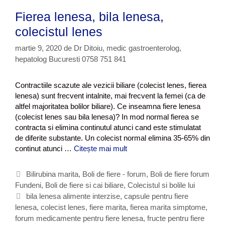
e
o
Fierea lenesa, bila lenesa,
t
l
e
e
colecistul lenes
c
martie 9, 2020
de
Dr Ditoiu, medic gastroenterolog,
i
hepatolog Bucuresti 0758 751 841
s
t
)
Contractiile scazute ale vezicii biliare (colecist lenes, fierea
s
lenesa) sunt frecvent intalnite, mai frecvent la femei (ca de
i
altfel majoritatea bolilor biliare). Ce inseamna fiere lenesa
m
(colecist lenes sau bila lenesa)? In mod normal fierea se
p
contracta si elimina continutul atunci cand este stimulatat
t
de diferite substante. Un colecist normal elimina 35-65% din
o
continut atunci …
Citește mai mult
F
m
i
e
e
C
Bilirubina marita
,
Boli de fiere - forum
,
Boli de fiere forum
,
r
Fundeni
a
,
Boli de fiere si cai biliare
,
Colecistul si bolile lui
d
e
t
E
bila lenesa alimente interzise
,
capsule pentru fiere
i
a
lenesa
e
t
,
colecist lenes
,
fiere marita
,
fierea marita simptome
,
a
l
g
forum medicamente pentru fiere lenesa
g
i
,
fructe pentru fiere
e