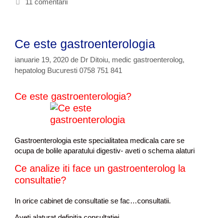
r
c
11 comentarii
m
i
h
p
i
e
t
t
o
Ce este gastroenterologia
e
m
e
ianuarie 19, 2020
de
Dr Ditoiu, medic gastroenterolog,
c
hepatolog Bucuresti 0758 751 841
a
r
Ce este gastroenterologia?
e
a
r
a
t
Gastroenterologia este specialitatea medicala care se
a
ocupa de bolile aparatului digestiv- aveti o schema alaturi
c
Ce analize iti face un gastroenterolog la
a
f
consultatie?
i
c
In orice cabinet de consultatie se fac…consultatii.
a
Aveti alaturat definitia consultatiei