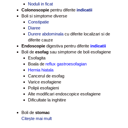
Noduli in ficat
Colonoscopie
pentru diferite
indicatii
Boli si simptome diverse
Constipatie
Diaree
Durere abdominala
cu diferite localizari si de
diferite cauze
Endoscopie
digestiva pentru diferite
indicatii
Boli de
esofag
sau simptome de boli esofagiene
Esofagita
Boala de
reflux gastroesofagian
Hernia hiatala
Cancerul de esofag
Varice esofagiene
Polipii esofagieni
Alte modificari endoscopice esofagiene
Dificultate la inghitire
Boli de
stomac
Citește mai mult
C
e