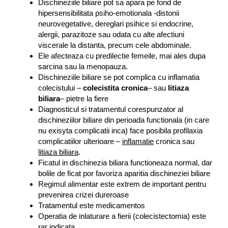
e
Dischineziile biliare pot sa apara pe fond de
i
g
hipersensibilitata psiho-emotionala -distonii
s
i
neurovegetative, dereglari psihice si endocrine,
t
m
alergii, parazitoze sau odata cu alte afectiuni
u
s
viscerale la distanta, precum cele abdominale.
l
i
Ele afecteaza cu predilectie femeile, mai ales dupa
l
t
sarcina sau la menopauza.
e
r
Dischineziile biliare se pot complica cu inflamatia
n
a
colecistului –
colecistita cronica
– sau
litiaza
e
t
biliara
– pietre la fiere
s
a
Diagnosticul si tratamentul corespunzator al
m
dischineziilor biliare din perioada functionala (in care
e
nu exisyta complicatii inca) face posibila profilaxia
n
complicatiilor ulterioare –
inflamatie
cronica sau
t
litiaza biliara
.
Ficatul in dischinezia biliara functioneaza normal, dar
bolile de ficat por favoriza aparitia dischineziei biliare
Regimul alimentar este extrem de important pentru
prevenirea crizei dureroase
Tratamentul este medicamentos
Operatia de inlaturare a fierii (colecistectomia) este
rar indicata