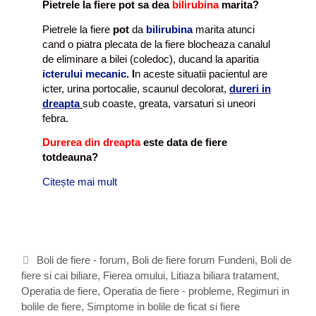
Pietrele la fiere pot sa dea
bilirubina
marita?
Pietrele la fiere
pot
da
bilirubina
marita atunci
cand o piatra plecata de la fiere blocheaza canalul
de eliminare a bilei (coledoc), ducand la aparitia
icterului mecanic.
I
n aceste situatii pacientul are
icter, urina portocalie, scaunul decolorat,
dureri in
dreapta
sub coaste, greata, varsaturi si uneori
febra.
Durerea din dreapta
este data de fiere
totdeauna?
Citește mai mult
F
o
r
u
m
u
C
Boli de fiere - forum
,
Boli de fiere forum Fundeni
,
Boli de
l
fiere si cai biliare
a
,
Fierea omului
,
Litiaza biliara tratament
,
i
Operatia de fiere
t
,
Operatia de fiere - probleme
,
Regimuri in
n
bolile de fiere
e
,
Simptome in bolile de ficat si fiere
l