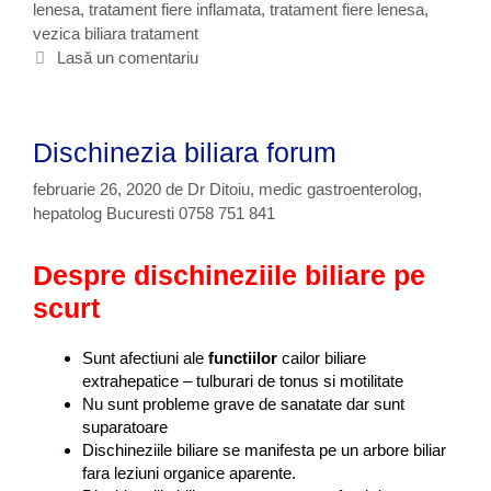
n
lenesa
o
c
,
tratament fiere inflamata
,
tratament fiere lenesa
,
n
o
vezica biliara tratament
r
h
e
s
i
e
Lasă un comentariu
s
t
i
t
a
i
e
,
c
b
,
Dischinezia biliara forum
i
r
l
februarie 26, 2020
de
Dr Ditoiu, medic gastroenterolog,
e
a
hepatolog Bucuresti 0758 751 841
c
l
o
e
m
Despre dischineziile biliare pe
n
a
e
scurt
n
s
d
a
a
Sunt afectiuni ale
functiilor
cailor biliare
,
r
extrahepatice – tulburari de tonus si motilitate
c
i
Nu sunt probleme grave de sanatate dar sunt
o
d
suparatoare
l
e
Dischineziile biliare se manifesta pe un arbore biliar
e
r
fara leziuni organice aparente.
c