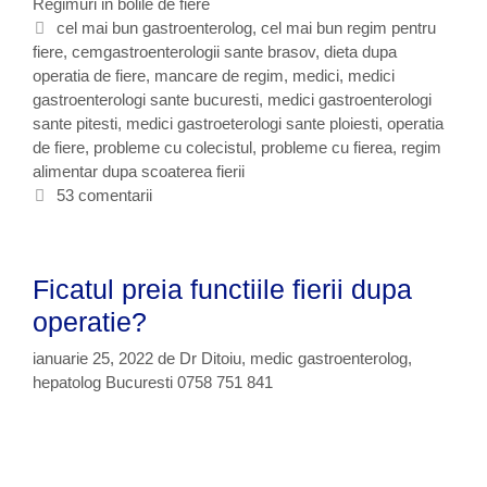
c
Regimuri in bolile de fiere
t
a
e
E
cel mai bun gastroenterolog
,
cel mai bun regim pentru
r
fiere
g
t
,
cemgastroenterologii sante brasov
,
dieta dupa
e
operatia de fiere
o
i
,
mancare de regim
,
medici
,
medici
d
gastroenterologi sante bucuresti
r
c
,
medici gastroenterologi
e
sante pitesti
i
h
,
medici gastroeterologi sante ploiesti
,
operatia
r
de fiere
i
e
,
probleme cu colecistul
,
probleme cu fierea
,
regim
e
alimentar dupa scoaterea fierii
t
g
e
53 comentarii
i
m
t
r
Ficatul preia functiile fierii dupa
e
operatie?
b
u
ianuarie 25, 2022
de
Dr Ditoiu, medic gastroenterolog,
i
hepatolog Bucuresti 0758 751 841
e
c
o
n
s