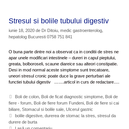
r
r
h
c
a
i
e
a
t
i
t
a
Stresul si bolile tubului digestiv
i
e
i
e
o
iunie 18, 2020
de
Dr Ditoiu, medic gastroenterolog,
?
p
hepatolog Bucuresti 0758 751 841
r
o
O buna parte dintre noi a observat ca in conditii de stres ne
b
apar unele modificari intestinele – dureri in capul pieptului,
l
greata, bolboroseli, scaune diareice sau alteori constipatie.
e
Desi in mod normal aceste simptome sunt trecatoare,
m
uneori stresul cronic poate duce la grave perturbari ale
a
functiei tubului digestiv …….articol in curs de redactare….
c
u
f
C
Boli de colon
,
Boli de ficat diagnostic simptome
,
Boli de
i
fiere - forum
a
,
Boli de fiere forum Fundeni
,
Boli de fiere si cai
e
biliare
t
,
Stomacul si bolile sale
,
Ulcerul gastric
r
e
E
bolile digestive
,
durerea de stomac la stres
,
stresul da
e
durere de burta
g
t
a
o
i
Lasă un comentariu