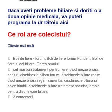
Daca aveti probleme biliare si doriti o a
doua opinie medicala, va puteti
programa la dr Ditoiu aici
Ce rol are colecistul?
Citește mai mult
D
i
s
C
Boli de fiere - forum
,
Boli de fiere forum Fundeni
,
Boli de
c
fiere si cai biliare
a
,
Fierea omului
h
t
E
cel mai bun tratament pentru fiere
,
dischinezie biliara
i
ceaiuri
e
t
,
dischinezie biliara forum
,
dischinezie biliara regim
,
n
dischinezie biliara regim alimentar
g
i
,
dischinezie biliara si
e
colon iritabil
o
c
,
dischinezie biliara tratament naturist
,
lamaia
z
pentru dischinezie biliara
r
h
i
i
e
2 comentarii
a
i
t
b
e
i