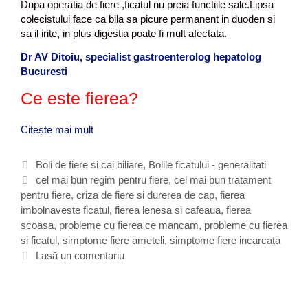
Dupa operatia de fiere ,ficatul nu preia functiile sale.Lipsa
u
colecistului face ca bila sa picure permanent in duoden si
m
sa il irite, in plus digestia poate fi mult afectata.
a
t
Dr AV Ditoiu, specialist gastroenterolog hepatolog
a
Bucuresti
d
Ce este fierea?
u
p
a
Citește mai mult
F
o
i
p
c
C
Boli de fiere si cai biliare
,
Bolile ficatului - generalitati
e
a
a
E
cel mai bun regim pentru fiere
,
cel mai bun tratament
r
t
pentru fiere
t
t
,
criza de fiere si durerea de cap
,
fierea
a
u
imbolnaveste ficatul
e
i
,
fierea lenesa si cafeaua
,
fierea
t
l
scoasa
g
c
,
probleme cu fierea ce mancam
,
probleme cu fierea
i
p
si ficatul
o
h
,
simptome fiere ameteli
,
simptome fiere incarcata
a
r
r
e
Lasă un comentariu
d
e
e
i
t
i
f
i
e
a
i
f