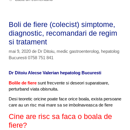
?
r
c
i
h
i
e
Boli de fiere (colecist) simptome,
t
e
diagnostic, recomandari de regim
si tratament
mai 9, 2020
de
Dr Ditoiu, medic gastroenterolog, hepatolog
Bucuresti 0758 751 841
Dr Ditoiu Alecse Valerian hepatolog Bucuresti
Bolile de fiere
sunt frecvente si deseori suparatoare,
perturband viata obisnuita.
Desi teoretic oricine poate face orice boala, exista persoane
care au un risc mai mare sa se imbolnaveasca de fiere
Cine are risc sa faca o boala de
fiere?