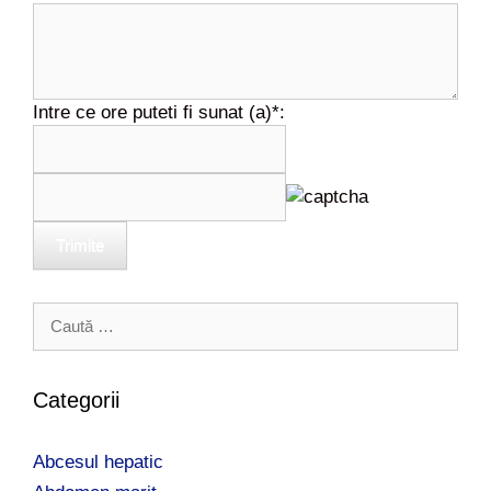
Intre ce ore puteti fi sunat (a)*:
Trimite
C
a
u
t
Categorii
ă
d
Abcesul hepatic
u