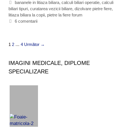
g
E
bananele in litiaza biliara
,
calculi biliari operatie
,
calculi
i
biliari tipuri
o
t
,
curatarea vezicii biliare
,
dizolvare pietre fiere
,
t
litiaza biliara la copii
r
i
,
pietre la fiere forum
i
i
c
6 comentarii
a
i
h
z
e
a
t
b
N
1
2
…
4
Următor →
e
i
a
l
v
i
i
IMAGINI MEDICALE, DIPLOME
a
g
SPECIALIZARE
r
a
a
r
e
a
r
t
i
c
o