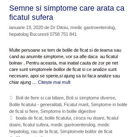
l
Semne si simptome care arata ca
i
a
ficatul sufera
r
ianuarie 19, 2020
de
Dr Ditoiu, medic gastroenterolog,
a
hepatolog Bucuresti 0758 751 841
f
o
r
Multe persoane se tem de bolile de ficat si de teama sau
u
cand au anumite simptome, vor sa afle daca au ficatul
m
bolnav . Pentru aceasta, mai inatial cauta de zor pe net
care sunt simptomele bolilor de ficat si ce analize sunt
necesare, apoi se sperie,si ajung sa isi faca analize sau
chiar ajung …
Citește mai mult
S
e
m
C
Boli de fiere si cai biliare
,
Boli si simptome diverse
,
n
Bolile ficatului - generalitati
a
,
Ficatul marit
,
Simptome in bolile
e
de ficat si fiere
t
,
Simptome in bolile digestive
s
e
E
boala de ficat
,
bolile ficatului
,
ciroza nu doare
,
ficatul
i
doare
g
t
,
ficatul sufera
,
medic gastroenterolog
,
medic
s
hepatolog
o
i
,
rau de la ficat
,
Simptomele bolilor de ficat
i