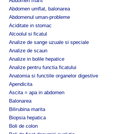
p
Abdomen marit
ă
Abdomen umflat, balonarea
:
Abdomenul uman-probleme
Aciditate in stomac
Alcoolul si ficatul
Analize de sange uzuale si speciale
Analize de scaun
Analize in bolile hepatice
Analize pentru functia ficatului
Anatomia si functiile organelor digestive
Apendicita
Ascita = apa in abdomen
Balonarea
Bilirubina marita
Biopsia hepatica
Boli de colon