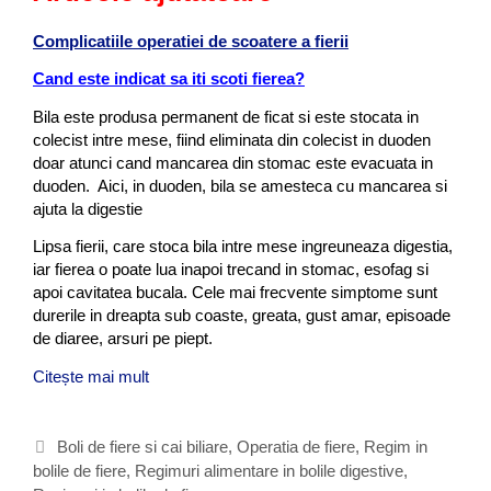
Complicatiile operatiei de scoatere a fierii
Cand este indicat sa iti scoti fierea?
Bila este produsa permanent de ficat si este stocata in
colecist intre mese, fiind eliminata din colecist in duoden
doar atunci cand mancarea din stomac este evacuata in
duoden. Aici, in duoden, bila se amesteca cu mancarea si
ajuta la digestie
Lipsa fierii, care stoca bila intre mese ingreuneaza digestia,
iar fierea o poate lua inapoi trecand in stomac, esofag si
apoi cavitatea bucala. Cele mai frecvente simptome sunt
durerile in dreapta sub coaste, greata, gust amar, episoade
de diaree, arsuri pe piept.
Citește mai mult
C
e
m
a
C
Boli de fiere si cai biliare
,
Operatia de fiere
,
Regim in
n
bolile de fiere
a
,
Regimuri alimentare in bolile digestive
,