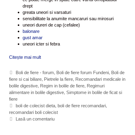
drept
greata uneori si varsaturi
sensibilitate la anumite mancaruri sau mirosuri
uneori dureri de cap (cefalee)
balonare
gust amar
uneori icter si febra
Citește mai mult
B
o
l
C
Boli de fiere - forum
,
Boli de fiere forum Fundeni
,
Boli de
i
fiere si cai biliare
a
,
Pietrele la fiere
,
Recomandari medicale in
d
bolile digestive
t
,
Regim in bolile de fiere
,
Regimuri
e
alimentare in bolile digestive
e
,
Simptome in bolile de ficat si
f
fiere
g
i
o
E
boli de colecist dieta
,
boli de fiere recomandari
,
e
recomandari boli colecist
r
t
r
i
i
Lasă un comentariu
e
i
c
(
h
c