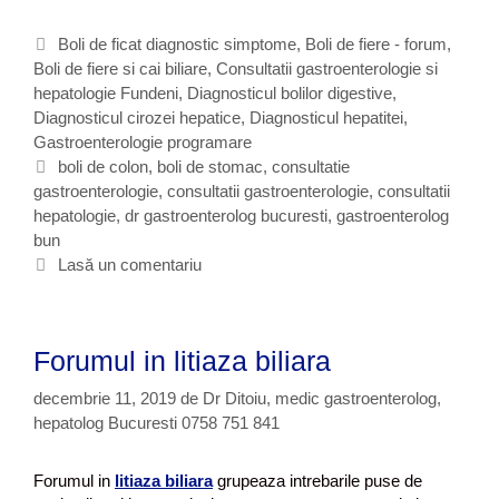
e
s
C
Boli de ficat diagnostic simptome
,
Boli de fiere - forum
,
t
Boli de fiere si cai biliare
a
,
Consultatii gastroenterologie si
e
hepatologie Fundeni
t
,
Diagnosticul bolilor digestive
,
g
Diagnosticul cirozei hepatice
e
,
Diagnosticul hepatitei
,
a
Gastroenterologie programare
g
s
o
E
boli de colon
,
boli de stomac
,
consultatie
t
gastroenterologie
r
t
,
consultatii gastroenterologie
,
consultatii
r
hepatologie
i
i
,
dr gastroenterolog bucuresti
,
gastroenterolog
o
bun
i
c
e
h
Lasă un comentariu
n
e
t
e
t
r
e
Forumul in litiaza biliara
o
l
decembrie 11, 2019
de
Dr Ditoiu, medic gastroenterolog,
o
hepatolog Bucuresti 0758 751 841
g
i
a
Forumul in
litiaza biliara
grupeaza intrebarile puse de