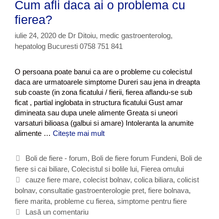
Cum afli daca ai o problema cu
e
u
r
fierea?
n
e
c
?
iulie 24, 2020
de
Dr Ditoiu, medic gastroenterolog,
t
hepatolog Bucuresti 0758 751 841
i
i
l
O persoana poate banui ca are o probleme cu colecistul
e
daca are urmatoarele simptome Dureri sau jena in dreapta
f
sub coaste (in zona ficatului / fierii, fierea aflandu-se sub
i
ficat , partial inglobata in structura ficatului Gust amar
e
dimineata sau dupa unele alimente Greata si uneori
r
varsaturi bilioasa (galbui si amare) Intoleranta la anumite
i
alimente …
Citește mai mult
C
i
u
d
m
C
Boli de fiere - forum
,
Boli de fiere forum Fundeni
,
Boli de
u
a
fiere si cai biliare
a
,
Colecistul si bolile lui
,
Fierea omului
p
f
t
E
cauze fiere mare
,
colecist bolnav
,
colica biliara
,
colicist
a
l
bolnav
e
t
,
consultatie gastroenterologie pret
,
fiere bolnava
,
o
i
fiere marita
g
i
,
probleme cu fierea
,
simptome pentru fiere
p
d
e
o
c
Lasă un comentariu
a