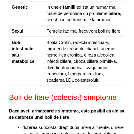
Genetic
In unele
familii
exista un numar mai
mare de persoane cu probleme biliare,
acest risc se transmite la urmasi
Sexul
Femeile fac mai frecvvent boli de fiere
Boli
Boala Crohn, rezectii intestinale,
intestinale
trigliceride crescute, diabet, anemie
sau
hemolitica cronica, ciroza alcoolica,
metabolice
infectii biliare, ciroza biliara primitiva,
diverticuli duodenali, vagotomie
tronculara, hiperparatiroidism,
scaderea LDL colesterolului
Boli de fiere (colecist) simptome
Daca aveti urmatoarele simptome, este posibil ca ele sa
se datoreze unei boli de fiere
durerea subcostal drept dupa unele alimente, durere
ce poate merge in spate catre varful omoplatului