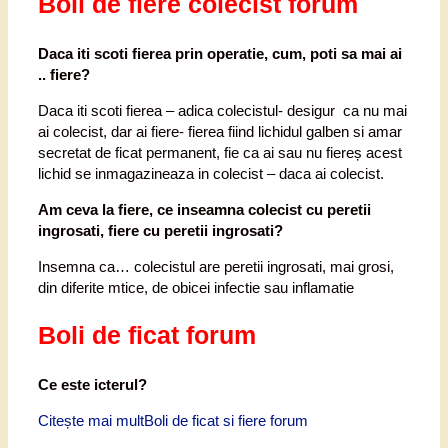
Boli de fiere colecist forum
Daca iti scoti fierea prin operatie, cum, poti sa mai ai
.. fiere?
Daca iti scoti fierea – adica colecistul- desigur ca nu mai
ai colecist, dar ai fiere- fierea fiind lichidul galben si amar
secretat de ficat permanent, fie ca ai sau nu fiereș acest
lichid se inmagazineaza in colecist – daca ai colecist.
Am ceva la fiere, ce inseamna colecist cu peretii
ingrosati, fiere cu peretii ingrosati?
Insemna ca… colecistul are peretii ingrosati, mai grosi,
din diferite mtice, de obicei infectie sau inflamatie
Boli de ficat forum
Ce este icterul?
Citește mai mult
Boli de ficat si fiere forum