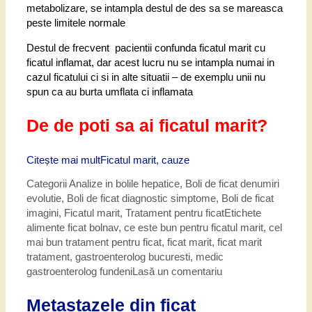
metabolizare, se intampla destul de des sa se mareasca
peste limitele normale
Destul de frecvent pacientii confunda ficatul marit cu
ficatul inflamat, dar acest lucru nu se intampla numai in
cazul ficatului ci si in alte situatii – de exemplu unii nu
spun ca au burta umflata ci inflamata
De de poti sa ai ficatul marit?
Citește mai mult
Ficatul marit, cauze
Categorii
Analize in bolile hepatice
,
Boli de ficat denumiri
evolutie
,
Boli de ficat diagnostic simptome
,
Boli de ficat
imagini
,
Ficatul marit
,
Tratament pentru ficat
Etichete
alimente ficat bolnav
,
ce este bun pentru ficatul marit
,
cel
mai bun tratament pentru ficat
,
ficat marit
,
ficat marit
tratament
,
gastroenterolog bucuresti
,
medic
gastroenterolog fundeni
Lasă un comentariu
Metastazele din ficat