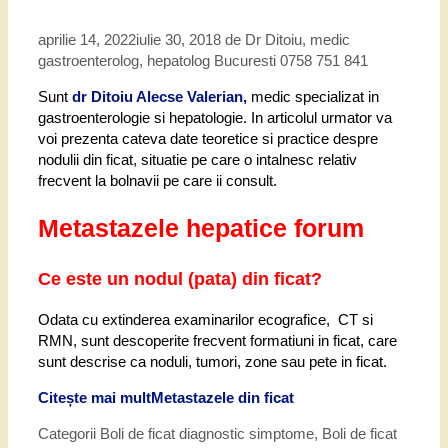
aprilie 14, 2022
iulie 30, 2018
de
Dr Ditoiu, medic
gastroenterolog, hepatolog Bucuresti 0758 751 841
Sunt
dr Ditoiu Alecse Valerian,
medic specializat in
gastroenterologie si hepatologie. In articolul urmator va
voi prezenta cateva date teoretice si practice despre
nodulii din ficat, situatie pe care o intalnesc relativ
frecvent la bolnavii pe care ii consult.
Metastazele hepatice forum
Ce este un nodul (pata) din ficat?
Odata cu extinderea examinarilor ecografice, CT si
RMN, sunt descoperite frecvent formatiuni in ficat, care
sunt descrise ca noduli, tumori, zone sau pete in ficat.
Citește mai mult
Metastazele din ficat
Categorii
Boli de ficat diagnostic simptome
,
Boli de ficat