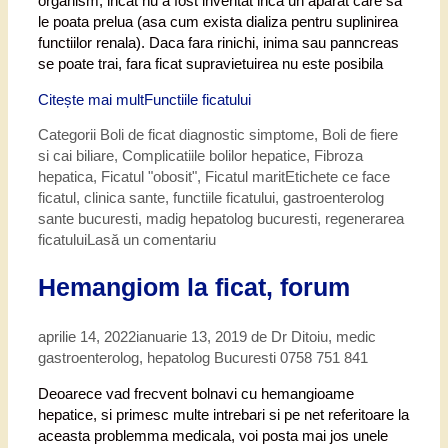
organism, incat nu a fost inventat inca un aparat care sa
le poata prelua (asa cum exista dializa pentru suplinirea
functiilor renala). Daca fara rinichi, inima sau panncreas
se poate trai, fara ficat supravietuirea nu este posibila
Citește mai mult
Functiile ficatului
Categorii
Boli de ficat diagnostic simptome
,
Boli de fiere
si cai biliare
,
Complicatiile bolilor hepatice
,
Fibroza
hepatica
,
Ficatul "obosit"
,
Ficatul marit
Etichete
ce face
ficatul
,
clinica sante
,
functiile ficatului
,
gastroenterolog
sante bucuresti
,
madig hepatolog bucuresti
,
regenerarea
ficatului
Lasă un comentariu
Hemangiom la ficat, forum
aprilie 14, 2022
ianuarie 13, 2019
de
Dr Ditoiu, medic
gastroenterolog, hepatolog Bucuresti 0758 751 841
Deoarece vad frecvent bolnavi cu hemangioame
hepatice, si primesc multe intrebari si pe net referitoare la
aceasta problemma medicala, voi posta mai jos unele