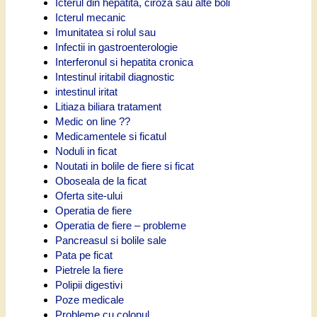
Icterul din hepatita, ciroza sau alte boli
Icterul mecanic
Imunitatea si rolul sau
Infectii in gastroenterologie
Interferonul si hepatita cronica
Intestinul iritabil diagnostic
intestinul iritat
Litiaza biliara tratament
Medic on line ??
Medicamentele si ficatul
Noduli in ficat
Noutati in bolile de fiere si ficat
Oboseala de la ficat
Oferta site-ului
Operatia de fiere
Operatia de fiere – probleme
Pancreasul si bolile sale
Pata pe ficat
Pietrele la fiere
Polipii digestivi
Poze medicale
Probleme cu colonul