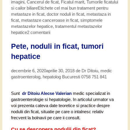
imagini
,
Cancerul de ficat
,
Ficatul marit
,
Tumorile ficatului
si cailor biliare
Etichete
cel mai bun tratament pentru
metastaze in ficat
,
doctor noduli in ficat
,
metastaza in
ficat
,
metastaze canceroase in ficat
,
simptomele
metastazelor hepatice
,
tratamentul metastazelor
hepatice
2 comentarii
Pete, noduli in ficat, tumori
hepatice
decembrie 6, 2020
aprilie 30, 2018
de
Dr Ditoiu, medic
gastroenterolog, hepatolog Bucuresti 0758 751 841
Sunt
dr Ditoiu Alecse Valerian
medic specializat in
gastroenterologie si hepatologie. In articolul urmator va
voi prezenta cateva date teoretice si practice despre
nodulii din ficat, situatie pe care o intalnesc relativ
frecvent la bolnavii pe care ii consult.
Cu se descopera nodulii din ficat?