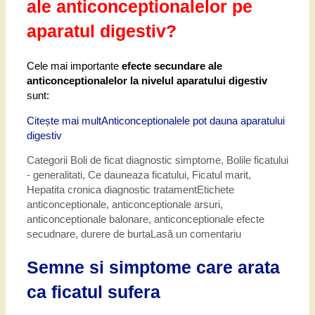
ale anticonceptionalelor pe
aparatul digestiv?
Cele mai importante
efecte secundare ale
anticonceptionalelor la nivelul aparatului digestiv
sunt:
Citește mai mult
Anticonceptionalele pot dauna aparatului
digestiv
Categorii
Boli de ficat diagnostic simptome
,
Bolile ficatului
- generalitati
,
Ce dauneaza ficatului
,
Ficatul marit
,
Hepatita cronica diagnostic tratament
Etichete
anticonceptionale
,
anticonceptionale arsuri
,
anticonceptionale balonare
,
anticonceptionale efecte
secudnare
,
durere de burta
Lasă un comentariu
Semne si simptome care arata
ca ficatul sufera