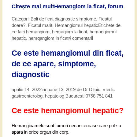
Citește mai mult
Hemangiom la ficat, forum
Categorii
Boli de ficat diagnostic simptome
,
Ficatul
doare?
,
Ficatul marit
,
Hemangiomul hepatic
Etichete
de
ce faci hemangiom
,
hemagiom la ficat
,
hemangiomul
hepatic
,
hemqangiom in ficat
4 comentarii
Ce este hemangiomul din ficat,
de ce apare, simptome,
diagnostic
aprilie 14, 2022
ianuarie 13, 2019
de
Dr Ditoiu, medic
gastroenterolog, hepatolog Bucuresti 0758 751 841
Ce e
ste hemangiomul hepatic?
Hemangioamele sunt tumori necanceroase care pot sa
apara in orice organ din corp.