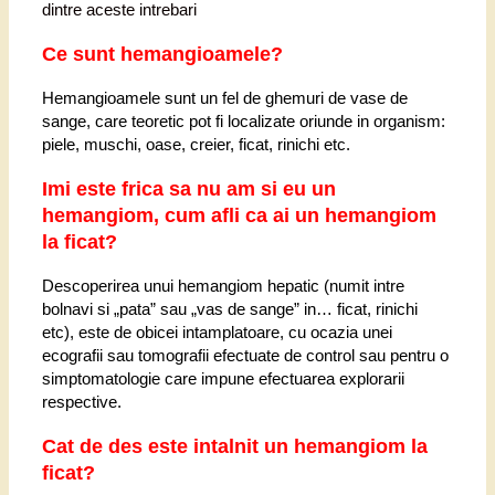
dintre aceste intrebari
Ce sunt hemangioamele?
Hemangioamele sunt un fel de ghemuri de vase de
sange, care teoretic pot fi localizate oriunde in organism:
piele, muschi, oase, creier, ficat, rinichi etc.
Imi este frica sa nu am si eu un
hemangiom, cum afli ca ai un hemangiom
la ficat?
Descoperirea unui hemangiom hepatic (numit intre
bolnavi si „pata” sau „vas de sange” in… ficat, rinichi
etc), este de obicei intamplatoare, cu ocazia unei
ecografii sau tomografii efectuate de control sau pentru o
simptomatologie care impune efectuarea explorarii
respective.
Cat de des este intalnit un hemangiom la
ficat?