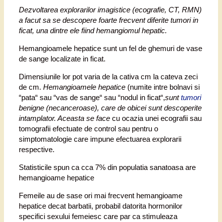
Dezvoltarea explorarilor imagistice (ecografie, CT, RMN)
a facut sa se descopere foarte frecvent diferite tumori in
ficat, una dintre ele fiind hemangiomul hepatic.
Hemangioamele hepatice sunt un fel de ghemuri de vase
de sange localizate in ficat.
Dimensiunile lor pot varia de la cativa cm la cateva zeci
de cm.
Hemangioamele hepatice
(numite intre bolnavi si
“pata“ sau “vas de sange“ sau “nodul in ficat“,
sunt
tumori
benigne (necanceroase), care de obicei sunt descoperite
intamplator. Aceasta se face
cu ocazia unei ecografii sau
tomografii efectuate de control sau pentru o
simptomatologie care impune efectuarea explorarii
respective.
Statisticile spun ca cca 7% din populatia sanatoasa are
hemangioame hepatice
Femeile au de sase ori mai frecvent hemangioame
hepatice decat barbatii, probabil datorita hormonilor
specifici sexului femeiesc care par ca stimuleaza