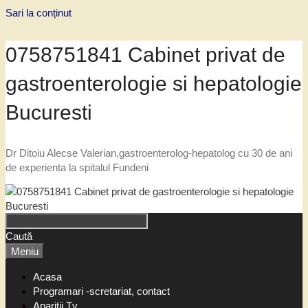
Sari la conținut
0758751841 Cabinet privat de
gastroenterologie si hepatologie
Bucuresti
Dr Ditoiu Alecse Valerian,gastroenterolog-hepatolog cu 30 de ani
de experienta la spitalul Fundeni
Caută
Meniu
Acasa
Programari -scretariat, contact
Aparitii Tv