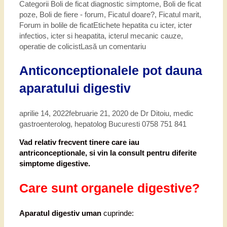
Categorii
Boli de ficat diagnostic simptome
,
Boli de ficat
poze
,
Boli de fiere - forum
,
Ficatul doare?
,
Ficatul marit
,
Forum in bolile de ficat
Etichete
hepatita cu icter
,
icter
infectios
,
icter si heapatita
,
icterul mecanic cauze
,
operatie de colicist
Lasă un comentariu
Anticonceptionalele pot dauna
aparatului digestiv
aprilie 14, 2022
februarie 21, 2020
de
Dr Ditoiu, medic
gastroenterolog, hepatolog Bucuresti 0758 751 841
Vad relativ frecvent tinere care iau
antriconceptionale, si vin la consult pentru diferite
simptome digestive.
Care sunt organele digestive?
Aparatul digestiv uman
cuprinde: