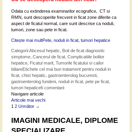
Odata cu extinderea examinarilor ecografice, CT si
RMN, sunt descoperite frecvent in ficat zone diferite ca
aspect de ficatul normal, care sunt descrise ca noduli,
tumori, zone sau pete in ficat.
Citește mai mult
Pete, noduli in ficat, tumori hepatice
Categorii
Abcesul hepatic
,
Boli de ficat diagnostic
simptome
,
Cancerul de ficat
,
Complicatiile bolilor
hepatice
,
Ficatul marit
,
Tumorile ficatului si cailor
biliare
Etichete
cel mai bun tratament pentru noduli in
ficat
,
chist hepatic
,
gastroenterolog bucuresti
,
gastroenterolog fundeni
,
noduli in ficat
,
pete pe ficat
,
tumori hepatice
6 comentarii
Navigare articole
Articole mai vechi
1
2
Următor →
IMAGINI MEDICALE, DIPLOME
SPECIALIZARE