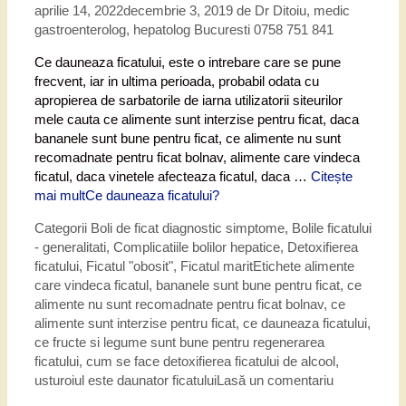
aprilie 14, 2022
decembrie 3, 2019
de
Dr Ditoiu, medic
gastroenterolog, hepatolog Bucuresti 0758 751 841
Ce dauneaza ficatului, este o intrebare care se pune
frecvent, iar in ultima perioada, probabil odata cu
apropierea de sarbatorile de iarna utilizatorii siteurilor
mele cauta ce alimente sunt interzise pentru ficat, daca
bananele sunt bune pentru ficat, ce alimente nu sunt
recomadnate pentru ficat bolnav, alimente care vindeca
ficatul, daca vinetele afecteaza ficatul, daca …
Citește
mai mult
Ce dauneaza ficatului?
Categorii
Boli de ficat diagnostic simptome
,
Bolile ficatului
- generalitati
,
Complicatiile bolilor hepatice
,
Detoxifierea
ficatului
,
Ficatul "obosit"
,
Ficatul marit
Etichete
alimente
care vindeca ficatul
,
bananele sunt bune pentru ficat
,
ce
alimente nu sunt recomadnate pentru ficat bolnav
,
ce
alimente sunt interzise pentru ficat
,
ce dauneaza ficatului
,
ce fructe si legume sunt bune pentru regenerarea
ficatului
,
cum se face detoxifierea ficatului de alcool
,
usturoiul este daunator ficatului
Lasă un comentariu