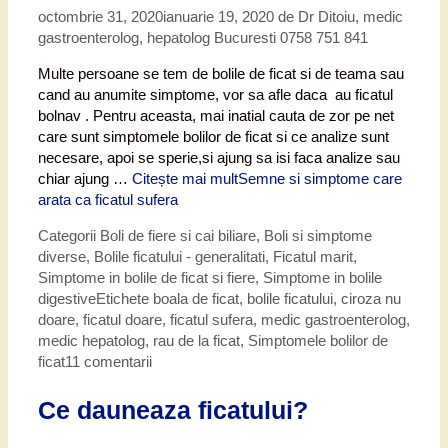
octombrie 31, 2020
ianuarie 19, 2020
de
Dr Ditoiu, medic
gastroenterolog, hepatolog Bucuresti 0758 751 841
Multe persoane se tem de bolile de ficat si de teama sau
cand au anumite simptome, vor sa afle daca au ficatul
bolnav . Pentru aceasta, mai inatial cauta de zor pe net
care sunt simptomele bolilor de ficat si ce analize sunt
necesare, apoi se sperie,si ajung sa isi faca analize sau
chiar ajung …
Citește mai mult
Semne si simptome care
arata ca ficatul sufera
Categorii
Boli de fiere si cai biliare
,
Boli si simptome
diverse
,
Bolile ficatului - generalitati
,
Ficatul marit
,
Simptome in bolile de ficat si fiere
,
Simptome in bolile
digestive
Etichete
boala de ficat
,
bolile ficatului
,
ciroza nu
doare
,
ficatul doare
,
ficatul sufera
,
medic gastroenterolog
,
medic hepatolog
,
rau de la ficat
,
Simptomele bolilor de
ficat
11 comentarii
Ce dauneaza ficatului?