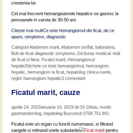
cresterea lor.
Cel mai frecvent hemangioamele hepatice se gasesc la
persoanele in varsta de 30-50 ani.
Citește mai mult
Ce este hemangiomul din ficat, de ce
apare, simptome, diagnostic
Categorii
Abdomen marit
,
Abdomen umflat, balonarea
,
Boli de ficat diagnostic simptome
,
Dictionar medical -boli
de ficat si fiere
,
Ficatul marit
,
Hemangiomul
hepatic
Etichete
ce este hemangiomul
,
hemangiom
hepatic
,
hemangiom la ficat
,
hepatolog clinica sante
,
regim hamangiom hepatic
3 comentarii
Ficatul marit, cauze
aprilie 14, 2022
ianuarie 10, 2019
de
Dr Ditoiu, medic
gastroenterolog, hepatolog Bucuresti 0758 751 841
Ficatul este un organ cu functii numeroase, si filtrand
sangele si retinand unele substante
pentru