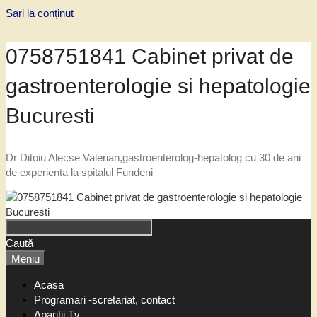
Sari la conținut
0758751841 Cabinet privat de
gastroenterologie si hepatologie
Bucuresti
Dr Ditoiu Alecse Valerian,gastroenterolog-hepatolog cu 30 de ani
de experienta la spitalul Fundeni
Caută
Meniu
Acasa
Programari -scretariat, contact
Aparitii Tv