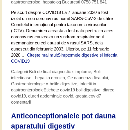
gastroenterolog, hepatolog Bucuresti 0758 751 841
Pe scurt despre COVID19 La 7 ianuarie 2020 a fost
izolat un nou coronavirus numit SARS-CoV-2 de către
Comitetul internațional pentru taxonomia virusurilor
(ICTV). Denumirea aceasta a fost data pentru ca acest
coronavirus cauzeaza un sindrom respirator acut
asemanator cu cel cauzat de virusul SARS, deja
cunoscut din februarie 2003. Ulterior, pe 11 februarie
2020 …
Citește mai mult
Simptomele digestive si infectia
COVID19
Categorii
Boli de ficat diagnostic simptome
,
Boli
infectioase - hepatita cronica
,
Ce dauneaza ficatului
,
Gastroenterologie = bolile digestive
,
Infectii in
gastroenterologie
Etichete
covid19 boli digestive
,
diaree
covid19
,
dureri abdominale covid
,
greata covid
7
comentarii
Anticonceptionalele pot dauna
aparatului digestiv