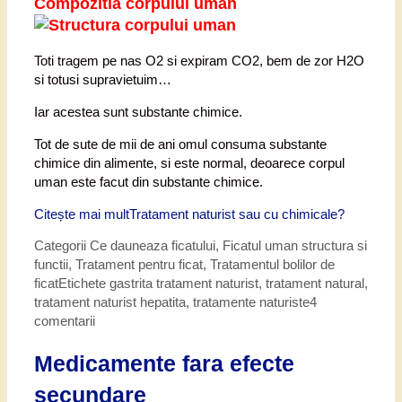
Compozitia corpului uman
Toti tragem pe nas O2 si expiram CO2, bem de zor H2O
si totusi supravietuim…
Iar acestea sunt substante chimice.
Tot de sute de mii de ani omul consuma substante
chimice din alimente, si este normal, deoarece corpul
uman este facut din substante chimice.
Citește mai mult
Tratament naturist sau cu chimicale?
Categorii
Ce dauneaza ficatului
,
Ficatul uman structura si
functii
,
Tratament pentru ficat
,
Tratamentul bolilor de
ficat
Etichete
gastrita tratament naturist
,
tratament natural
,
tratament naturist hepatita
,
tratamente naturiste
4
comentarii
Medicamente fara efecte
secundare