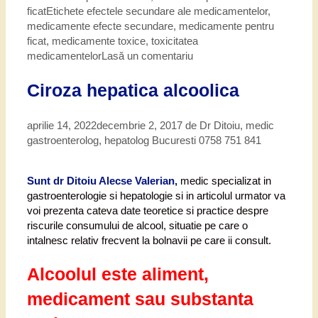
ficat
Etichete
efectele secundare ale medicamentelor
,
medicamente efecte secundare
,
medicamente pentru
ficat
,
medicamente toxice
,
toxicitatea
medicamentelor
Lasă un comentariu
Ciroza hepatica alcoolica
aprilie 14, 2022
decembrie 2, 2017
de
Dr Ditoiu, medic
gastroenterolog, hepatolog Bucuresti 0758 751 841
Sunt dr Ditoiu Alecse Valerian,
medic specializat in
gastroenterologie si hepatologie si in articolul urmator va
voi prezenta cateva date teoretice si practice despre
riscurile consumului de alcool, situatie pe care o
intalnesc relativ frecvent la bolnavii pe care ii consult.
Alcoolul este aliment,
medicament sau substanta