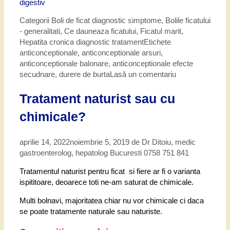
digestiv
Categorii
Boli de ficat diagnostic simptome
,
Bolile ficatului
- generalitati
,
Ce dauneaza ficatului
,
Ficatul marit
,
Hepatita cronica diagnostic tratament
Etichete
anticonceptionale
,
anticonceptionale arsuri
,
anticonceptionale balonare
,
anticonceptionale efecte
secudnare
,
durere de burta
Lasă un comentariu
Tratament naturist sau cu
chimicale?
aprilie 14, 2022
noiembrie 5, 2019
de
Dr Ditoiu, medic
gastroenterolog, hepatolog Bucuresti 0758 751 841
Tratamentul naturist pentru ficat si fiere ar fi o varianta
ispititoare, deoarece toti ne-am saturat de chimicale.
Multi bolnavi, majoritatea chiar nu vor chimicale ci daca
se poate tratamente naturale sau naturiste.