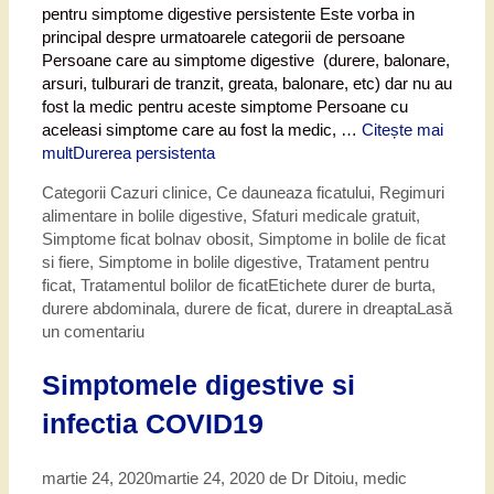
pentru simptome digestive persistente Este vorba in
principal despre urmatoarele categorii de persoane
Persoane care au simptome digestive (durere, balonare,
arsuri, tulburari de tranzit, greata, balonare, etc) dar nu au
fost la medic pentru aceste simptome Persoane cu
aceleasi simptome care au fost la medic, …
Citește mai
mult
Durerea persistenta
Categorii
Cazuri clinice
,
Ce dauneaza ficatului
,
Regimuri
alimentare in bolile digestive
,
Sfaturi medicale gratuit
,
Simptome ficat bolnav obosit
,
Simptome in bolile de ficat
si fiere
,
Simptome in bolile digestive
,
Tratament pentru
ficat
,
Tratamentul bolilor de ficat
Etichete
durer de burta
,
durere abdominala
,
durere de ficat
,
durere in dreapta
Lasă
un comentariu
Simptomele digestive si
infectia COVID19
martie 24, 2020
martie 24, 2020
de
Dr Ditoiu, medic