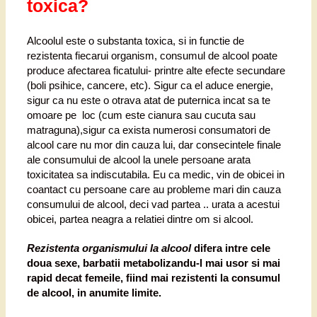
toxica?
Alcoolul este o substanta toxica, si in functie de
rezistenta fiecarui organism, consumul de alcool poate
produce afectarea ficatului- printre alte efecte secundare
(boli psihice, cancere, etc). Sigur ca el aduce energie,
sigur ca nu este o otrava atat de puternica incat sa te
omoare pe loc (cum este cianura sau cucuta sau
matraguna),sigur ca exista numerosi consumatori de
alcool care nu mor din cauza lui, dar consecintele finale
ale consumului de alcool la unele persoane arata
toxicitatea sa indiscutabila. Eu ca medic, vin de obicei in
coantact cu persoane care au probleme mari din cauza
consumului de alcool, deci vad partea .. urata a acestui
obicei, partea neagra a relatiei dintre om si alcool.
Rezistenta organismului la alcool
difera intre cele
doua sexe, barbatii metabolizandu-l mai usor si mai
rapid decat femeile, fiind mai rezistenti la consumul
de alcool, in anumite limite.