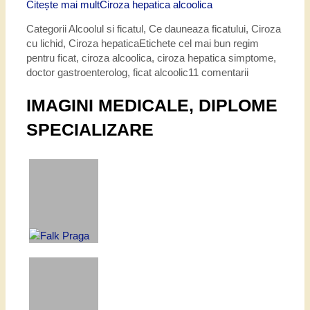
Citește mai mult
Ciroza hepatica alcoolica
Categorii
Alcoolul si ficatul
,
Ce dauneaza ficatului
,
Ciroza
cu lichid
,
Ciroza hepatica
Etichete
cel mai bun regim
pentru ficat
,
ciroza alcoolica
,
ciroza hepatica simptome
,
doctor gastroenterolog
,
ficat alcoolic
11 comentarii
IMAGINI MEDICALE, DIPLOME
SPECIALIZARE