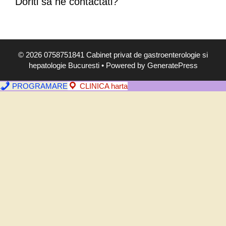
Doriti sa ne contactati?
,
s
i
m
© 2026 0758751841 Cabinet privat de gastroenterologie si
p
hepatologie Bucuresti
• Powered by
GeneratePress
t
o
PROGRAMARE
CLINICA harta
m
e
,
d
i
a
g
n
o
s
t
i