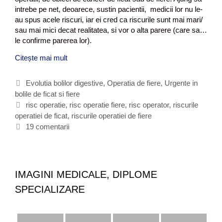
r
intrebe pe net, deoarece, sustin pacientii, medicii lor nu le-
u
au spus acele riscuri, iar ei cred ca riscurile sunt mai mari/
s
sau mai mici decat realitatea, si vor o alta parere (care sa…
h
le confirme parerea lor).
e
p
Citește mai mult
R
a
i
t
s
C
Evolutia bolilor digestive
,
Operatia de fiere
,
Urgente in
i
c
bolile de ficat si fiere
a
c
u
t
E
risc operatie
,
risc operatie fiere
,
risc operator
,
riscurile
b
r
operatiei de ficat
e
t
,
riscurile operatiei de fiere
i
i
g
i
19 comentarii
n
l
o
c
a
e
r
h
c
o
i
e
t
p
i
t
i
e
IMAGINI MEDICALE, DIPLOME
v
e
r
SPECIALIZARE
(
a
p
t
u
i