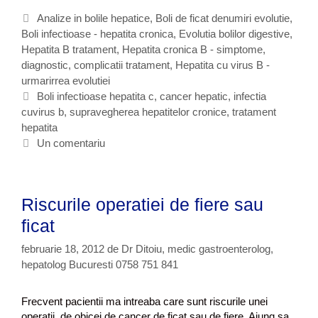
a
C
Analize in bolile hepatice
,
Boli de ficat denumiri evolutie
,
r
Boli infectioase - hepatita cronica
a
,
Evolutia bolilor digestive
,
i
Hepatita B tratament
t
,
Hepatita cronica B - simptome,
r
diagnostic, complicatii tratament
e
,
Hepatita cu virus B -
e
urmarirrea evolutiei
g
a
o
E
Boli infectioase hepatita c
,
cancer hepatic
,
infectia
p
cuvirus b
r
t
,
supravegherea hepatitelor cronice
,
tratament
a
hepatita
i
i
c
i
c
Un comentariu
i
h
e
e
n
t
t
Riscurile operatiei de fiere sau
u
e
l
ficat
u
februarie 18, 2012
de
Dr Ditoiu, medic gastroenterolog,
i
c
hepatolog Bucuresti 0758 751 841
u
v
Frecvent pacientii ma intreaba care sunt riscurile unei
i
operatii, de obicei de cancer de ficat sau de fiere. Ajung sa