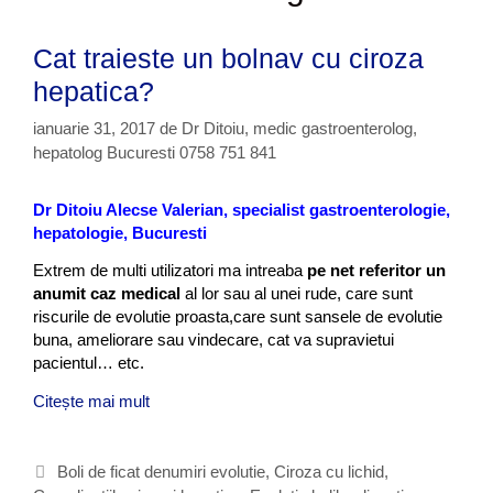
Cat traieste un bolnav cu ciroza
hepatica?
ianuarie 31, 2017
de
Dr Ditoiu, medic gastroenterolog,
hepatolog Bucuresti 0758 751 841
Dr Ditoiu Alecse Valerian, specialist gastroenterologie,
hepatologie, Bucuresti
Extrem de multi utilizatori ma intreaba
pe net referitor un
anumit caz medical
al lor sau al unei rude, care sunt
riscurile de evolutie proasta,care sunt sansele de evolutie
buna, ameliorare sau vindecare, cat va supravietui
pacientul… etc.
Citește mai mult
C
a
t
t
C
Boli de ficat denumiri evolutie
,
Ciroza cu lichid
,