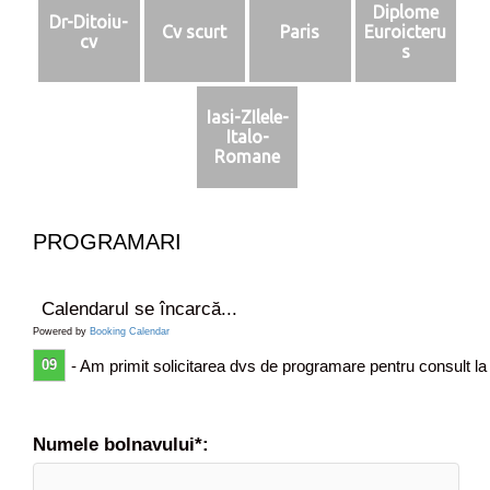
r
e
Diplome
Dr-Ditoiu-
t
i
Cv scurt
Paris
Euroicteru
cv
a
d
s
t
e
o
f
r
Iasi-ZIlele-
i
Italo-
s
e
Romane
a
r
n
e
a
s
t
a
PROGRAMARI
o
u
s
f
)
i
Calendarul se încarcă...
f
c
Powered by
Booking Calendar
a
a
09
- Am primit solicitarea dvs de programare pentru consult la
r
t
a
t
r
Numele bolnavului*:
a
t