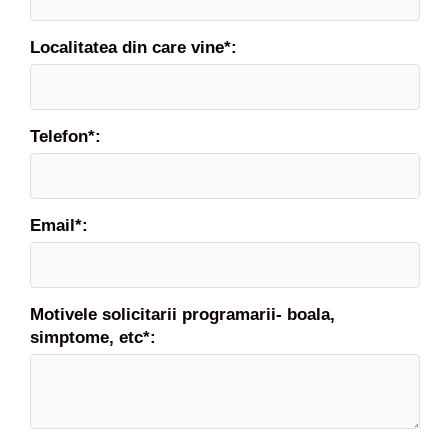
a
m
Localitatea din care vine*:
e
n
t
Telefon*:
Email*:
Motivele solicitarii programarii- boala,
simptome, etc*: