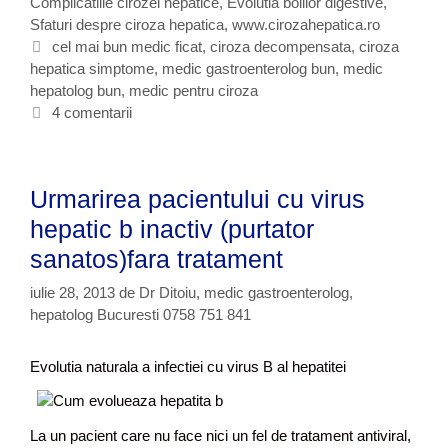
r
Complicatiile cirozei hepatice
a
,
Evolutia bolilor digestive
,
a
Sfaturi despre ciroza hepatica
t
,
www.cirozahepatica.ro
i
e
E
cel mai bun medic ficat
,
ciroza decompensata
,
ciroza
e
hepatica simptome
g
t
,
medic gastroenterolog bun
,
medic
s
hepatolog bun
o
i
,
medic pentru ciroza
t
r
c
4 comentarii
e
i
h
u
i
e
n
t
b
Urmarirea pacientului cu virus
e
o
hepatic b inactiv (purtator
l
n
sanatos)fara tratament
a
iulie 28, 2013
de
Dr Ditoiu, medic gastroenterolog,
v
hepatolog Bucuresti 0758 751 841
c
u
c
Evolutia naturala a infectiei cu virus B al hepatitei
i
r
o
La un pacient care nu face nici un fel de tratament antiviral,
z