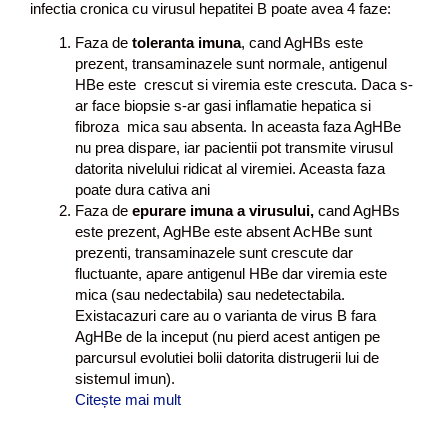
infectia cronica cu virusul hepatitei B poate avea 4 faze:
a
h
Faza de
toleranta imuna
, cand AgHBs este
e
prezent, transaminazele sunt normale, antigenul
p
HBe este crescut si viremia este crescuta. Daca s-
a
ar face biopsie s-ar gasi inflamatie hepatica si
t
fibroza mica sau absenta. In aceasta faza AgHBe
i
nu prea dispare, iar pacientii pot transmite virusul
c
datorita nivelului ridicat al viremiei. Aceasta faza
a
poate dura cativa ani
?
Faza de
epurare imuna a virusului,
cand AgHBs
este prezent, AgHBe este absent AcHBe sunt
prezenti, transaminazele sunt crescute dar
fluctuante, apare antigenul HBe dar viremia este
mica (sau nedectabila) sau nedetectabila.
Existacazuri care au o varianta de virus B fara
AgHBe de la inceput (nu pierd acest antigen pe
parcursul evolutiei bolii datorita distrugerii lui de
sistemul imun).
Citește mai mult
U
r
m