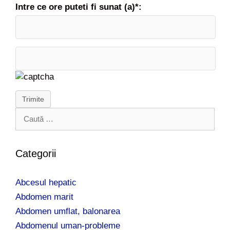
Intre ce ore puteti fi sunat (a)*:
Trimite
C
a
u
t
Categorii
ă
d
Abcesul hepatic
u
p
Abdomen marit
ă
Abdomen umflat, balonarea
:
Abdomenul uman-probleme