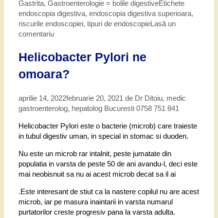
Gastrita
,
Gastroenterologie = bolile digestive
Etichete
endoscopia digestiva
,
endoscopia digestiva superioara
,
riscurile endoscopiei
,
tipuri de endoscopie
Lasă un
comentariu
Helicobacter Pylori ne
omoara?
aprilie 14, 2022
februarie 20, 2021
de
Dr Ditoiu, medic
gastroenterolog, hepatolog Bucuresti 0758 751 841
Helicobacter Pylori este o bacterie (microb) care traieste
in tubul digestiv uman, in special in stomac si duoden.
Nu este un microb rar intalnit, peste jumatate din
populatia in varsta de peste 50 de ani avandu-l, deci este
mai neobisnuit sa nu ai acest microb decat sa il ai
.Este interesant de stiut ca la nastere copilul nu are acest
microb, iar pe masura inaintarii in varsta numarul
purtatorilor creste progresiv pana la varsta adulta.