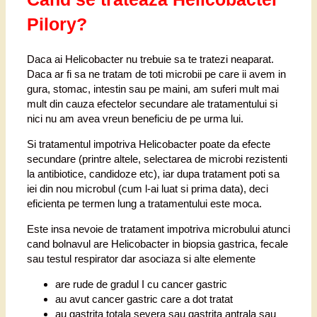
Pilory?
Daca ai Helicobacter nu trebuie sa te tratezi neaparat.
Daca ar fi sa ne tratam de toti microbii pe care ii avem in
gura, stomac, intestin sau pe maini, am suferi mult mai
mult din cauza efectelor secundare ale tratamentului si
nici nu am avea vreun beneficiu de pe urma lui.
Si tratamentul impotriva Helicobacter poate da efecte
secundare (printre altele, selectarea de microbi rezistenti
la antibiotice, candidoze etc), iar dupa tratament poti sa
iei din nou microbul (cum l-ai luat si prima data), deci
eficienta pe termen lung a tratamentului este moca.
Este insa nevoie de tratament impotriva microbului atunci
cand bolnavul are Helicobacter in biopsia gastrica, fecale
sau testul respirator dar asociaza si alte elemente
are rude de gradul I cu cancer gastric
au avut cancer gastric care a dot tratat
au gastrita totala severa sau gastrita antrala sau