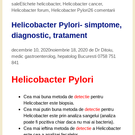
sale
Etichete
helicobacter
,
Helicobacter cancer
,
Helicobacter forum
,
Helicobacter Pylori
26 comentarii
Helicobacter Pylori- simptome,
diagnostic, tratament
decembrie 10, 2020
noiembrie 18, 2020
de
Dr Ditoiu,
medic gastroenterolog, hepatolog Bucuresti 0758 751
841
Helicobacter Pylori
Cea mai buna metoda de
detectie
pentru
Helicobacter este biopsia.
Cea mai putin buna metoda de
detectie
pentru
Helicobacter este prin analiza sangelui (analiza
poate fi pozitiva chiar daca nu mai ai bacteria).
Cea mai ieftina metoda de
detectie
a Helicobacter
este cea a analizei fecalelor.