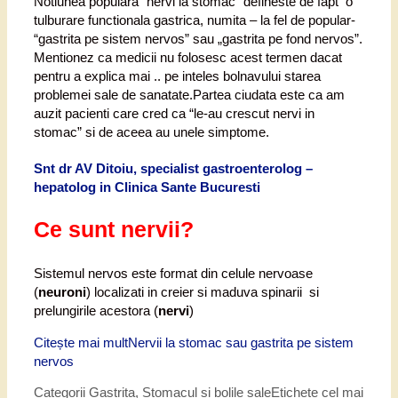
Notiunea populara “nervi la stomac” defineste de fapt o
tulburare functionala gastrica, numita – la fel de popular-
“gastrita pe sistem nervos” sau „gastrita pe fond nervos”.
Mentionez ca medicii nu folosesc acest termen dacat
pentru a explica mai .. pe inteles bolnavului starea
problemei sale de sanatate.Partea ciudata este ca am
auzit pacienti care cred ca “le-au crescut nervi in
stomac” si de aceea au unele simptome.
Snt dr AV Ditoiu, specialist gastroenterolog –
hepatolog in Clinica Sante Bucuresti
Ce sunt nervii?
Sistemul nervos este format din celule nervoase
(
neuroni
) localizati in creier si maduva spinarii si
prelungirile acestora (
nervi
)
Citește mai mult
Nervii la stomac sau gastrita pe sistem
nervos
Categorii
Gastrita
,
Stomacul si bolile sale
Etichete
cel mai