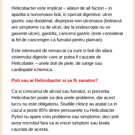
Helicobacter este implicat – alaturi de alt factori – in
aparitia a numeroase boli, in special digestive: ulcer
gastric sau duodenal, dispepsia non-ulceroasa (bolnavul
are simptome ca de ulcer, dar la endoscopie nu se
gaseste ulcer), gastrita, cancerul gastric (este considerat
la fel de cancerigen ca fumatul pentru plaman).
Este interesant de remarcat ca sunt si boli din afara
sistemului digestiv care ar putea fi cauzate de
Helicobater – unele boli de piele, de sange sau
cardiopatie ichemica.
Poti sau ai Helicobacter si sa fii sanatos?
Ca si consumul de alcool sau fumatul, si prezenta
Helicobacter poate sa dea unele probleme, dar acest
lucru nu este obligatoriu. Studiile clinice au aratat ca in
cazul a peste 85% dintre persoanele cu Helicobacter
Pylori nu apare vreo problema sau simptome; deci poti
avea microbul fara sa ai vreun simptom sau boala
cauzata de acesta.