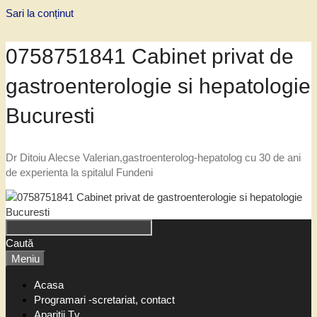
Sari la conținut
0758751841 Cabinet privat de
gastroenterologie si hepatologie
Bucuresti
Dr Ditoiu Alecse Valerian,gastroenterolog-hepatolog cu 30 de ani
de experienta la spitalul Fundeni
Caută
Meniu
Acasa
Programari -scretariat, contact
Aparitii Tv