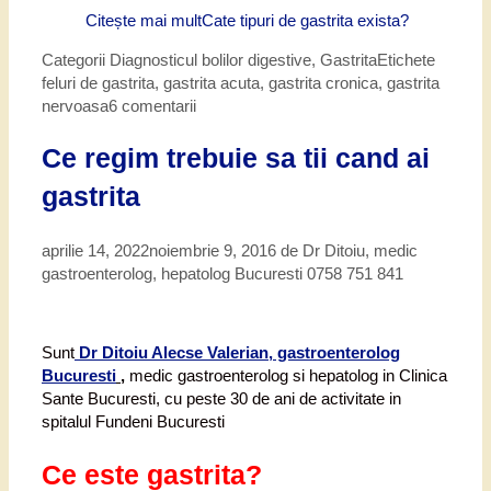
Citește mai mult
Cate tipuri de gastrita exista?
Categorii
Diagnosticul bolilor digestive
,
Gastrita
Etichete
feluri de gastrita
,
gastrita acuta
,
gastrita cronica
,
gastrita
nervoasa
6 comentarii
Ce regim trebuie sa tii cand ai
gastrita
aprilie 14, 2022
noiembrie 9, 2016
de
Dr Ditoiu, medic
gastroenterolog, hepatolog Bucuresti 0758 751 841
Sunt
Dr Ditoiu Alecse Valerian, gastroenterolog
Bucuresti
,
medic gastroenterolog si hepatolog in Clinica
Sante Bucuresti, cu peste 30 de ani de activitate in
spitalul Fundeni Bucuresti
Ce este gastrita?