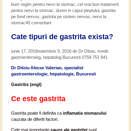
bum regim pentru nervi la stomac
,
cel mai bun tratament
pentur nervi la stomac
,
dureri in capul pieptului
,
gastrita
pe fond nervos
,
gastrita pe sistem nervos
,
nervi la
stomac
40 comentarii
Cate tipuri de gastrita exista?
iunie 17, 2018
noiembrie 9, 2016
de
Dr Ditoiu, medic
gastroenterolog, hepatolog Bucuresti 0758 751 841
Dr Ditoiu Alecse Valerian, specialist
gastroenterologie, hepatologie, Bucuresti
Gastritis (engl)
Ce este gastrita
Gastrita poate fi definita ca
inflamatia stomacului
cauzata de diferiti factori.
Cele mai importante
cauze ale gastritei
sunt