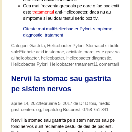
Cea mai frecventa greseala pe care o fac pacientii
este
tratamentul
anti-Helicobacter, daca nu au
simptome si au doar testul seric pozitiv.
Citește mai mult
Helicobacter Pylori- simptome,
diagnostic, tratament
Categorii
Gastrita
,
Helicobacter Pylori
,
Stomacul si bolile
sale
Etichete
acid in stomac
,
aciditate mare
,
este grav sa
ai helicobacter
,
helicobacter
,
Helicobacter diagnostic
,
Helicobacter Pylori
,
Helicobacter tratament
11 comentarii
Nervii la stomac sau gastrita
pe sistem nervos
aprilie 14, 2022
februarie 5, 2017
de
Dr Ditoiu, medic
gastroenterolog, hepatolog Bucuresti 0758 751 841
Nervii la stomac sau gastrita pe sistem nervos sau pe
fond nervos sunt reclamate destul de des de pacienti.