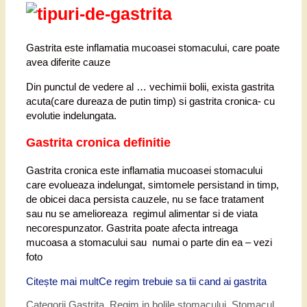
Gastrita este inflamatia mucoasei stomacului, care poate
avea diferite cauze
Din punctul de vedere al … vechimii bolii, exista gastrita
acuta(care dureaza de putin timp) si gastrita cronica- cu
evolutie indelungata.
Gastrita cronica definitie
Gastrita cronica este inflamatia mucoasei stomacului
care evolueaza indelungat, simtomele persistand in timp,
de obicei daca persista cauzele, nu se face tratament
sau nu se amelioreaza regimul alimentar si de viata
necorespunzator. Gastrita poate afecta intreaga
mucoasa a stomacului sau numai o parte din ea – vezi
foto
Citește mai mult
Ce regim trebuie sa tii cand ai gastrita
Categorii
Gastrita
,
Regim in bolile stomacului
,
Stomacul