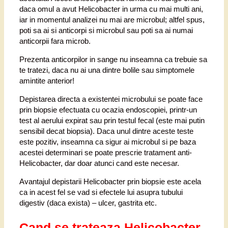
daca omul a avut Helicobacter in urma cu mai multi ani,
iar in momentul analizei nu mai are microbul; altfel spus,
poti sa ai si anticorpi si microbul sau poti sa ai numai
anticorpii fara microb.
Prezenta anticorpilor in sange nu inseamna ca trebuie sa
te tratezi, daca nu ai una dintre bolile sau simptomele
amintite anterior!
Depistarea directa a existentei microbului se poate face
prin biopsie efectuata cu ocazia endoscopiei, printr-un
test al aerului expirat sau prin testul fecal (este mai putin
sensibil decat biopsia). Daca unul dintre aceste teste
este pozitiv, inseamna ca sigur ai microbul si pe baza
acestei determinari se poate prescrie tratament anti-
Helicobacter, dar doar atunci cand este necesar.
Avantajul depistarii Helicobacter prin biopsie este acela
ca in acest fel se vad si efectele lui asupra tubului
digestiv (daca exista) – ulcer, gastrita etc.
Cand se trateaza Helicobacter