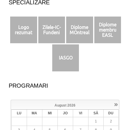
SPECIALIZARE
Diplome
Logo
Zilele-IC-
Diplome
membru
rezumat
Fundeni
MOntreal
EASL
IASGO
PROGRAMARI
»
August
2026
LU
MA
MI
JO
VI
SÂ
DU
1
2