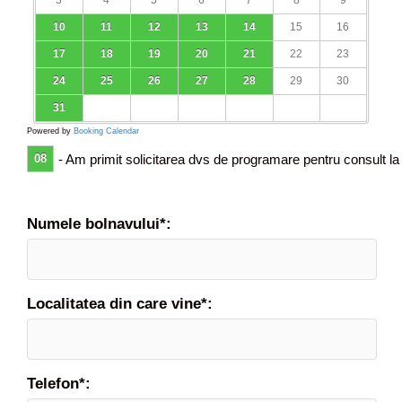
3
4
5
6
7
8
9
10
11
12
13
14
15
16
17
18
19
20
21
22
23
24
25
26
27
28
29
30
31
Powered by
Booking Calendar
08
- Am primit solicitarea dvs de programare pentru consult la
Numele bolnavului*:
Localitatea din care vine*:
Telefon*: