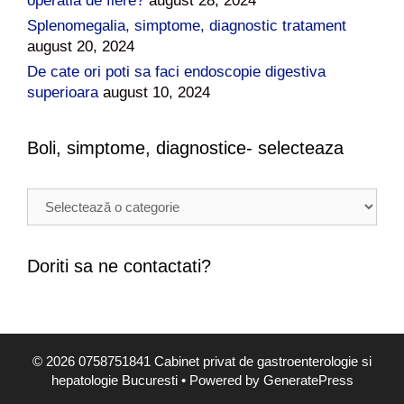
operatia de fiere?
august 28, 2024
Splenomegalia, simptome, diagnostic tratament
august 20, 2024
De cate ori poti sa faci endoscopie digestiva
superioara
august 10, 2024
Boli, simptome, diagnostice- selecteaza
B
o
l
i
Doriti sa ne contactati?
,
s
i
m
© 2026 0758751841 Cabinet privat de gastroenterologie si
p
hepatologie Bucuresti
• Powered by
GeneratePress
t