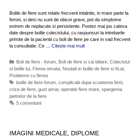
Bolile de fiere sunt relativ frecvent intalnite, in mare parte la
femei, si desi nu sunt de obicei grave, pot da simptome
extrem de neplacute si persistente. Postez mai jos cateva
date despre bolile colecistului, cu raspunsuri la intrebarile
primite de la pacientii cu boli de fiere pe care in vad frecvent
la consultatie. Ce …
Citește mai mult
B
o
l
C
Boli de fiere - forum
,
Boli de fiere si cai biliare
,
Colecistul
i
si bolile lui
a
,
Fierea omului
,
Noutati in bolile de fiere si ficat
,
l
Probleme cu fierea
t
e
e
E
bolile de fiere forum
,
complicatii dupa scoaterea fierii
,
d
criza de fiere
g
t
,
gust amar
,
operatie fiere mare
,
spargerea
e
pietrelor de la fiere
o
i
f
r
c
5 comentarii
i
i
h
e
i
e
r
t
e
e
IMAGINI MEDICALE, DIPLOME