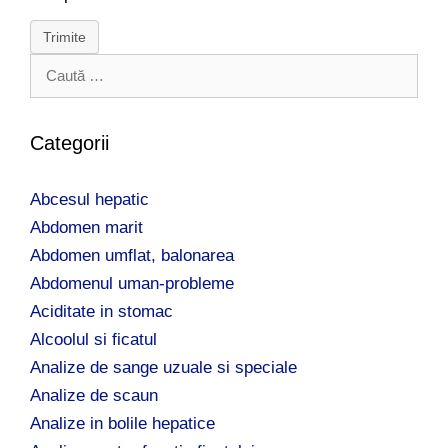
Trimite
C
a
u
t
Categorii
ă
d
Abcesul hepatic
u
p
Abdomen marit
ă
Abdomen umflat, balonarea
:
Abdomenul uman-probleme
Aciditate in stomac
Alcoolul si ficatul
Analize de sange uzuale si speciale
Analize de scaun
Analize in bolile hepatice