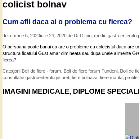
colicist bolnav
Cum afli daca ai o problema cu fierea?
decembrie 6, 2020
iulie 24, 2020
de
Dr Ditoiu, medic gastroenterolo
O persoana poate banui ca are o probleme cu colecistul daca are urmat
structura ficatului Gust amar dimineata sau dupa unele alimente Grea
fierea?
Categorii
Boli de fiere - forum
,
Boli de fiere forum Fundeni
,
Boli de fi
consultatie gastroenterologie pret
,
fiere bolnava
,
fiere marita
,
proble
IMAGINI MEDICALE, DIPLOME SPECIAL