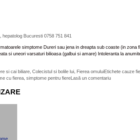
g, hepatolog Bucuresti 0758 751 841
oarele simptome Dureri sau jena in dreapta sub coaste (in zona ficatului
ta si uneori varsaturi bilioasa (galbui si amare) Intoleranta la anum
ere si cai biliare
,
Colecistul si bolile lui
,
Fierea omului
Etichete
cauze fi
me cu fierea
,
simptome pentru fiere
Lasă un comentariu
IZARE