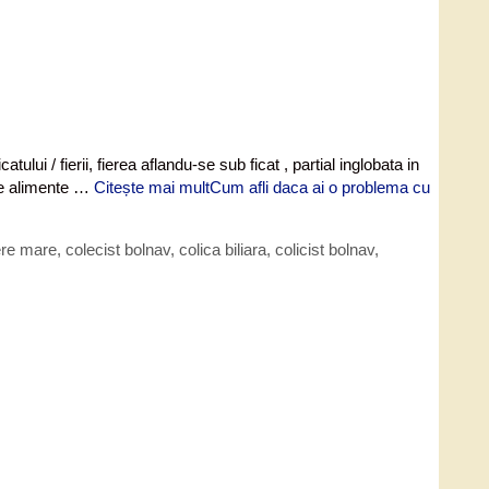
 / fierii, fierea aflandu-se sub ficat , partial inglobata in
ite alimente …
Citește mai mult
Cum afli daca ai o problema cu
ere mare
,
colecist bolnav
,
colica biliara
,
colicist bolnav
,