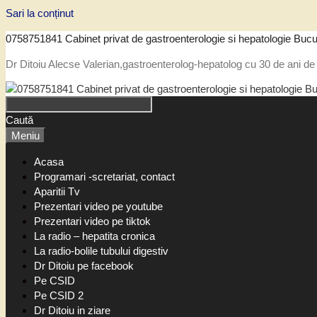
Sari la conținut
0758751841 Cabinet privat de gastroenterologie si hepatologie Bucu
Dr Ditoiu Alecse Valerian,gastroenterolog-hepatolog cu 30 de ani de 
Caută
Meniu
Acasa
Programari -scretariat, contact
Aparitii Tv
Prezentari video pe youtube
Prezentari video pe tiktok
La radio – hepatita cronica
La radio-bolile tubului digestiv
Dr Ditoiu pe facebook
Pe CSID
Pe CSID 2
Dr Ditoiu in ziare