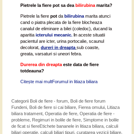
Pietrele la fiere pot sa dea
bilirubina
marita?
Pietrele la fiere
pot
da
bilirubina
marita atunci
cand o piatra plecata de la fiere blocheaza
canalul de eliminare a bilei (coledoc), ducand la
aparitia
icterului mecanic.
I
n aceste situatii
pacientul are icter, urina portocalie, scaunul
decolorat,
dureri in dreapta
sub coaste,
greata, varsaturi si uneori febra.
Durerea din dreapta
este data de fiere
totdeauna?
Citește mai mult
Forumul in litiaza biliara
Categorii
Boli de fiere - forum
,
Boli de fiere forum
Fundeni
,
Boli de fiere si cai biliare
,
Fierea omului
,
Litiaza
biliara tratament
,
Operatia de fiere
,
Operatia de fiere -
probleme
,
Regimuri in bolile de fiere
,
Simptome in bolile
de ficat si fiere
Etichete
bananele in litiaza biliara
,
calculi
biliari operatie
,
calculi biliari tipuri
,
curatarea vezicii biliare
,