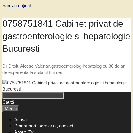
Sari la conținut
0758751841 Cabinet privat de
gastroenterologie si hepatologie
Bucuresti
Dr Ditoiu Alecse Valerian,gastroenterolog-hepatolog cu 30 de ani
de experienta la spitalul Fundeni
Caută
Meniu
Acasa
Programari -scretariat, contact
Aparitii Tv