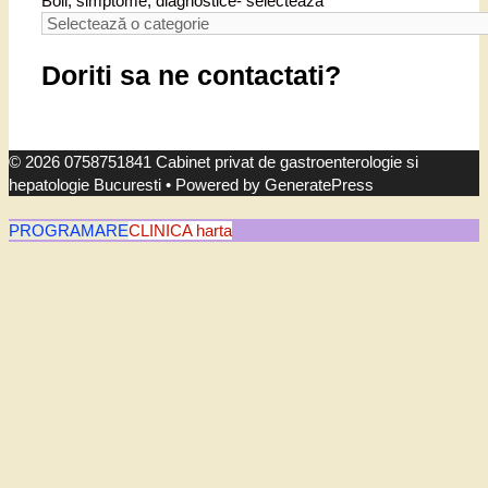
Boli, simptome, diagnostice- selecteaza
Doriti sa ne contactati?
© 2026 0758751841 Cabinet privat de gastroenterologie si
hepatologie Bucuresti
• Powered by
GeneratePress
PROGRAMARE
CLINICA harta