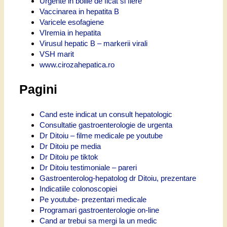
Urgente in bolile de ficat si fiere
Vaccinarea in hepatita B
Varicele esofagiene
VIremia in hepatita
Virusul hepatic B – markerii virali
VSH marit
www.cirozahepatica.ro
Pagini
Cand este indicat un consult hepatologic
Consultatie gastroenterologie de urgenta
Dr Ditoiu – filme medicale pe youtube
Dr Ditoiu pe media
Dr Ditoiu pe tiktok
Dr Ditoiu testimoniale – pareri
Gastroenterolog-hepatolog dr Ditoiu, prezentare
Indicatiile colonoscopiei
Pe youtube- prezentari medicale
Programari gastroenterologie on-line
Cand ar trebui sa mergi la un medic