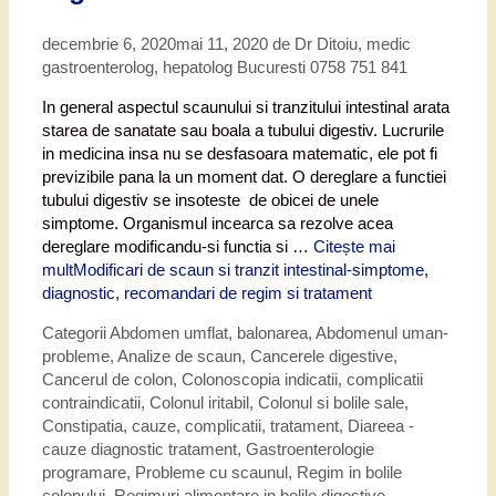
decembrie 6, 2020
mai 11, 2020
de
Dr Ditoiu, medic
gastroenterolog, hepatolog Bucuresti 0758 751 841
In general aspectul scaunului si tranzitului intestinal arata
starea de sanatate sau boala a tubului digestiv. Lucrurile
in medicina insa nu se desfasoara matematic, ele pot fi
previzibile pana la un moment dat. O dereglare a functiei
tubului digestiv se insoteste de obicei de unele
simptome. Organismul incearca sa rezolve acea
dereglare modificandu-si functia si …
Citește mai
mult
Modificari de scaun si tranzit intestinal-simptome,
diagnostic, recomandari de regim si tratament
Categorii
Abdomen umflat, balonarea
,
Abdomenul uman-
probleme
,
Analize de scaun
,
Cancerele digestive
,
Cancerul de colon
,
Colonoscopia indicatii, complicatii
contraindicatii
,
Colonul iritabil
,
Colonul si bolile sale
,
Constipatia, cauze, complicatii, tratament
,
Diareea -
cauze diagnostic tratament
,
Gastroenterologie
programare
,
Probleme cu scaunul
,
Regim in bolile
colonului
,
Regimuri alimentare in bolile digestive
,