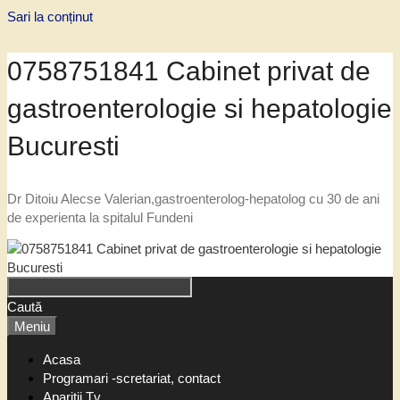
Sari la conținut
0758751841 Cabinet privat de
gastroenterologie si hepatologie
Bucuresti
Dr Ditoiu Alecse Valerian,gastroenterolog-hepatolog cu 30 de ani
de experienta la spitalul Fundeni
Caută
Meniu
Acasa
Programari -scretariat, contact
Aparitii Tv