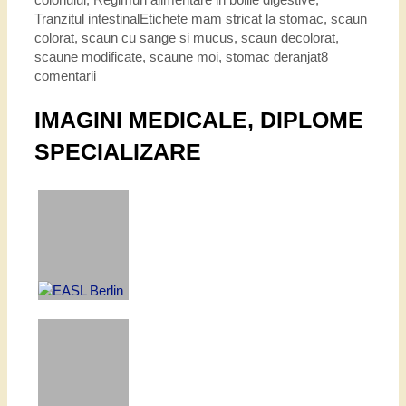
Tranzitul intestinal
Etichete
mam stricat la stomac
,
scaun
colorat
,
scaun cu sange si mucus
,
scaun decolorat
,
scaune modificate
,
scaune moi
,
stomac deranjat
8
comentarii
IMAGINI MEDICALE, DIPLOME
SPECIALIZARE