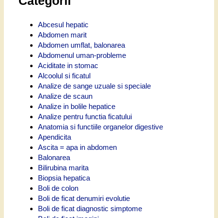
Categorii
Abcesul hepatic
Abdomen marit
Abdomen umflat, balonarea
Abdomenul uman-probleme
Aciditate in stomac
Alcoolul si ficatul
Analize de sange uzuale si speciale
Analize de scaun
Analize in bolile hepatice
Analize pentru functia ficatului
Anatomia si functiile organelor digestive
Apendicita
Ascita = apa in abdomen
Balonarea
Bilirubina marita
Biopsia hepatica
Boli de colon
Boli de ficat denumiri evolutie
Boli de ficat diagnostic simptome