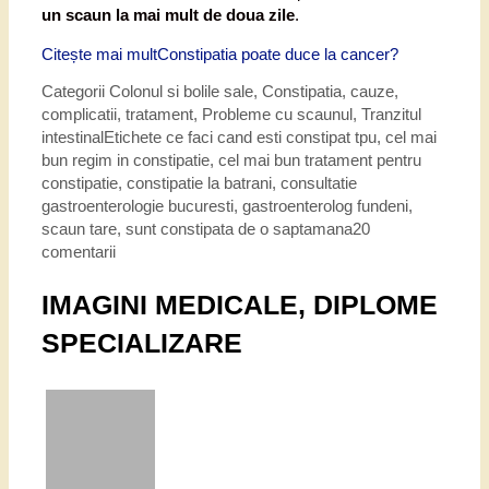
un scaun la mai mult de doua zile
.
Citește mai mult
Constipatia poate duce la cancer?
Categorii
Colonul si bolile sale
,
Constipatia, cauze,
complicatii, tratament
,
Probleme cu scaunul
,
Tranzitul
intestinal
Etichete
ce faci cand esti constipat tpu
,
cel mai
bun regim in constipatie
,
cel mai bun tratament pentru
constipatie
,
constipatie la batrani
,
consultatie
gastroenterologie bucuresti
,
gastroenterolog fundeni
,
scaun tare
,
sunt constipata de o saptamana
20
comentarii
IMAGINI MEDICALE, DIPLOME
SPECIALIZARE