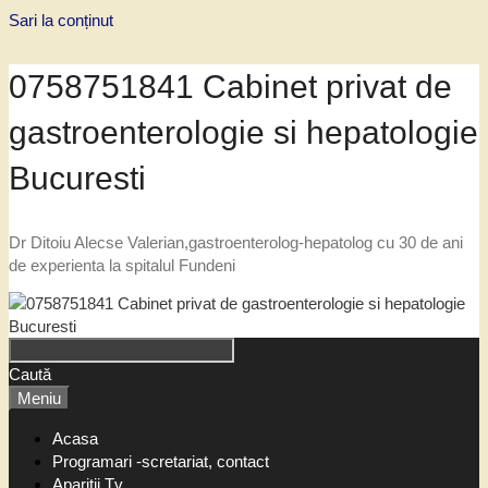
Sari la conținut
0758751841 Cabinet privat de
gastroenterologie si hepatologie
Bucuresti
Dr Ditoiu Alecse Valerian,gastroenterolog-hepatolog cu 30 de ani
de experienta la spitalul Fundeni
Caută
Meniu
Acasa
Programari -scretariat, contact
Aparitii Tv