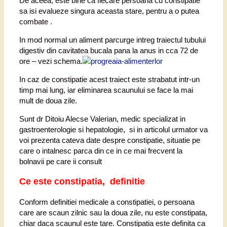
De aceea, este bine ca fiecare persoana cu constipatie
sa isi evalueze singura aceasta stare, pentru a o putea
combate .
In mod normal un aliment parcurge intreg traiectul tubului
digestiv din cavitatea bucala pana la anus in cca 72 de
ore – vezi schema.
In caz de constipatie acest traiect este strabatut intr-un
timp mai lung, iar eliminarea scaunului se face la mai
mult de doua zile.
Sunt dr Ditoiu Alecse Valerian, medic specializat in
gastroenterologie si hepatologie, si in articolul urmator va
voi prezenta cateva date despre constipatie, situatie pe
care o intalnesc parca din ce in ce mai frecvent la
bolnavii pe care ii consult
Ce este constipatia, definitie
Conform definitiei medicale a constipatiei, o persoana
care are scaun zilnic sau la doua zile, nu este constipata,
chiar daca scaunul este tare. Constipatia este definita ca