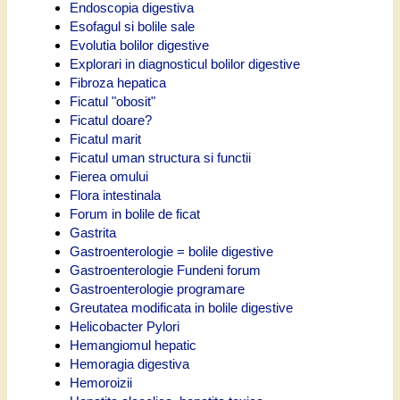
Endoscopia digestiva
Esofagul si bolile sale
Evolutia bolilor digestive
Explorari in diagnosticul bolilor digestive
Fibroza hepatica
Ficatul "obosit"
Ficatul doare?
Ficatul marit
Ficatul uman structura si functii
Fierea omului
Flora intestinala
Forum in bolile de ficat
Gastrita
Gastroenterologie = bolile digestive
Gastroenterologie Fundeni forum
Gastroenterologie programare
Greutatea modificata in bolile digestive
Helicobacter Pylori
Hemangiomul hepatic
Hemoragia digestiva
Hemoroizii