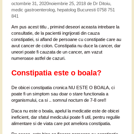
octombrie 31, 2020
noiembrie 25, 2018
de
Dr Ditoiu,
medic gastroenterolog, hepatolog Bucuresti 0758 751
841
Am pus acest titlu , primind deseori aceasta intrebare la
consultatie, de la pacientii ingrijorati din cauza
constipatiei, si afland de persoane cu constipatie care au
avut cancer de colon. Constipatia nu duce la cancer, dar
uneori poate fi cauzata de un cancer, am vazut
numeroase astfel de cazuri.
Constipatia este o boala?
De obicei constipatia cronica NU ESTE O BOALA, ci
poate fi un simptom sau doar o stare functionala a
organismului, ca si .. somnul nocturn de 7-8 ore!!
Daca nu este o boala, apelul la medicatie este de obicei
ineficient, dar sfatul medicului poate fi util, pentru regulile
alimentare si de viata care pot ameliora constipatia.