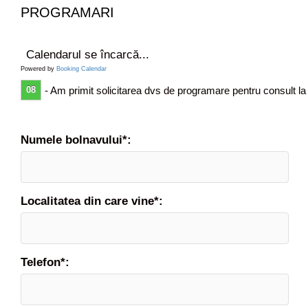
a
PROGRAMARI
r
a
s
Calendarul se încarcă...
a
Powered by
Booking Calendar
f
08
- Am primit solicitarea dvs de programare pentru consult la
i
i
b
o
Numele bolnavului*:
l
n
a
v
Localitatea din care vine*:
?
Telefon*: