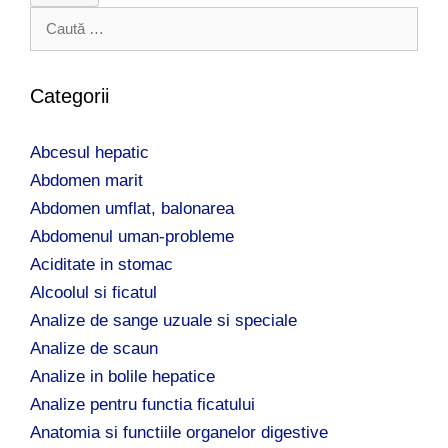
C
a
u
t
Categorii
ă
d
Abcesul hepatic
u
p
Abdomen marit
ă
Abdomen umflat, balonarea
:
Abdomenul uman-probleme
Aciditate in stomac
Alcoolul si ficatul
Analize de sange uzuale si speciale
Analize de scaun
Analize in bolile hepatice
Analize pentru functia ficatului
Anatomia si functiile organelor digestive