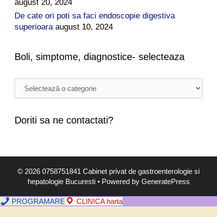
august 20, 2024
De cate ori poti sa faci endoscopie digestiva
superioara
august 10, 2024
Boli, simptome, diagnostice- selecteaza
B
o
l
i
Doriti sa ne contactati?
,
s
i
m
© 2026 0758751841 Cabinet privat de gastroenterologie si
p
hepatologie Bucuresti
• Powered by
GeneratePress
t
o
PROGRAMARE
CLINICA harta
m