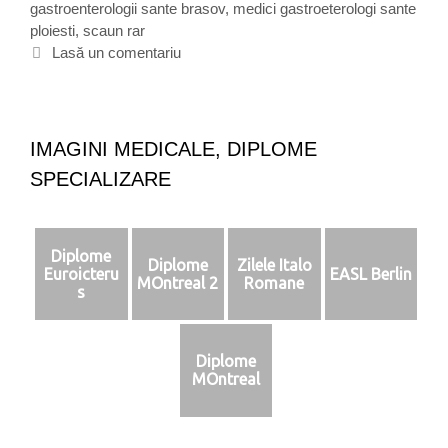
gastroenterologii sante brasov
o
c
,
medici gastroeterologi sante
n
ploiesti
r
h
,
scaun rar
s
i
e
Lasă un comentariu
t
i
t
i
e
p
a
t
IMAGINI MEDICALE, DIPLOME
i
SPECIALIZARE
e
s
a
u
Diplome
Diplome
Zilele Italo
b
Euroicteru
EASL Berlin
MOntreal 2
Romane
a
s
l
o
n
Diplome
a
MOntreal
r
e
f