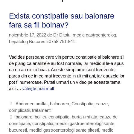
Exista constipatie sau balonare
fara sa fii bolnav?
noiembrie 17, 2022
de
Dr Ditoiu, medic gastroenterolog,
hepatolog Bucuresti 0758 751 841
Vad des persoane care vin pentru constipatie si balonare si
de plang ca analizele au fost normale, iar medicul le-a spus
ca nu au nici o boala. Aceste simptome sunt frecvente,
parca din ce in ce mai frecvente in ultimii ani, iar cauzele lor
pot fi numeroase. Puteti urmari un video pe aceasta tema
aici …
Citește mai mult
E
x
i
C
Abdomen umflat, balonarea
,
Constipatia, cauze,
s
complicatii, tratament
a
t
t
E
balonare
,
boli cu constipatie
,
burta umflata
,
cauze de
a
constipatie
e
t
,
constipatia
,
medici gastroemterologi sante
c
bucuresti
g
i
,
medici gastroenterologi sante pitesti
,
medici
o