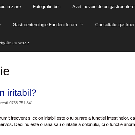
oiu in ziare
Fotografii- boli
Aveti nevoie de un gastroenterol
e
Gastroenterologie Fundeni forum
Consultatie gastroen
vigatie cu waze
tie
 iritabil?
uresti 0758 751 841
umit frecvent si colon iritabil este o tulburare a functiei intestinelor, c
vos. Deci nu este o rana sau o iritatie a colonului, ci o functie anor