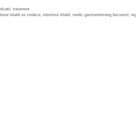
icatii, tratament
lonul iritabil se vindeca
,
intestinul iritabil
,
medic gastroenterolog bucuresti
,
re