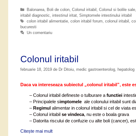
u
m
C
Balonarea
,
Boli de colon
,
Colonul iritabil
,
Colonul si bolile sale
a
iritabil diagnostic
a
,
intestinul iritat
,
Simptomele intestinului iritabil
f
t
E
colon iritabil alimentatie
,
colon iritabil forum
,
colonul iritabil
,
col
bucuresti
e
t
l
g
i
Un comentariu
i
o
c
d
r
h
a
i
e
c
i
t
Colonul iritabil
a
e
a
februarie 18, 2019
de
Dr Ditoiu, medic gastroenterolog, hepatolog
i
s
Daca va intereseaza subiectul „colonul iritabil”, este ese
a
u
– Colonul iritabil defineste o tulburare a
functiei
intest
n
– Principalele s
imptomele
ale colonului iritabil sunt d
u
–
Regimul
alimentar in colonul iritabil si cel de viata e
c
– Colonul iritabil
se vindeca
, nu este o boala grava
o
– Datorita riscului de confuzie cu alte boli (cancer), e
l
o
Citește mai mult
C
n