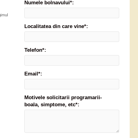
Numele bolnavului*:
gimul
Localitatea din care vine*:
Telefon*:
Email*:
Motivele solicitarii programarii-
boala, simptome, etc*: