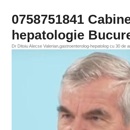
Sari
la
0758751841 Cabinet
conținut
hepatologie Bucure
Dr Ditoiu Alecse Valerian,gastroenterolog-hepatolog cu 30 de an