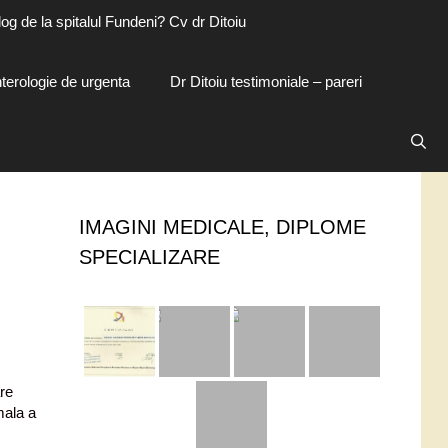
og de la spitalul Fundeni? Cv dr Ditoiu
terologie de urgenta
Dr Ditoiu testimoniale – pareri
IMAGINI MEDICALE, DIPLOME
SPECIALIZARE
are
mala a