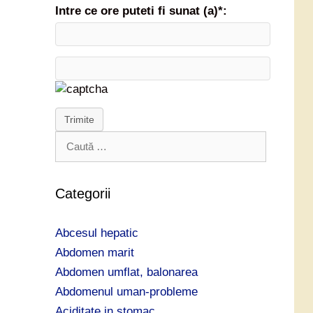
Intre ce ore puteti fi sunat (a)*:
Trimite
C
a
u
t
Categorii
ă
d
Abcesul hepatic
u
p
Abdomen marit
ă
Abdomen umflat, balonarea
:
Abdomenul uman-probleme
Aciditate in stomac