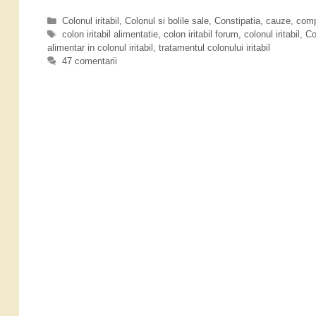
o
i
l
C
Colonul iritabil
,
Colonul si bolile sale
,
Constipatia, cauze, compl
r
o
a
E
colon iritabil alimentatie
,
colon iritabil forum
,
colonul iritabil
,
Co
i
n
alimentar in colonul iritabil
t
t
,
tratamentul colonului iritabil
t
e
i
47 comentarii
u
a
g
c
l
o
h
b
i
r
e
i
r
i
t
l
i
i
e
?
t
a
b
i
l