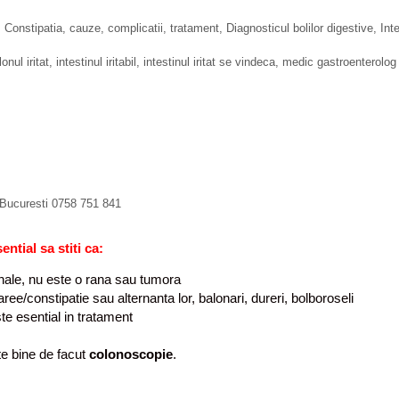
,
Constipatia, cauze, complicatii, tratament
,
Diagnosticul bolilor digestive
,
Inte
onul iritat
,
intestinul iritabil
,
intestinul iritat se vindeca
,
medic gastroenterolog
 Bucuresti 0758 751 841
ntial sa stiti ca:
inale, nu este o rana sau tumora
iaree/constipatie sau alternanta lor, balonari, dureri, bolboroseli
ste esential in tratament
ste bine de facut
colonoscopie
.