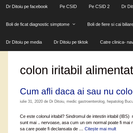
Dr Ditoiu pe facebook
Pe CSID
Pe CSID 2
Dr Dit
Boli de ficat diagnostic simptome
Boli de fiere si cai biliar
Dr Ditoiu pe media
Dr Ditoiu pe tiktok
Catre clinica- na
colon iritabil alimenta
Cum afli daca ai sau nu colon
iulie 31, 2020
de
Dr Ditoiu, medic gastroenterolog, hepatolog Buc
Ce este colonul iritabil? Sindromul de intestin iritabil (IBS) n
sunt mai .. nervoase, asa cum un om normal poate fi mai ner
sa care poate fi declansata de …
Citește mai mult
C