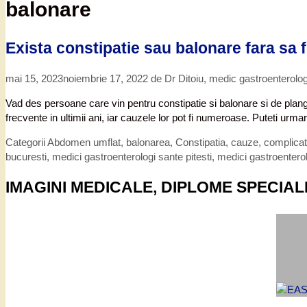
balonare
Exista constipatie sau balonare fara sa f
mai 15, 2023
noiembrie 17, 2022
de
Dr Ditoiu, medic gastroenterolo
Vad des persoane care vin pentru constipatie si balonare si de plang
frecvente in ultimii ani, iar cauzele lor pot fi numeroase. Puteti ur
Categorii
Abdomen umflat, balonarea
,
Constipatia, cauze, complicati
bucuresti
,
medici gastroenterologi sante pitesti
,
medici gastroenterol
IMAGINI MEDICALE, DIPLOME SPECIAL