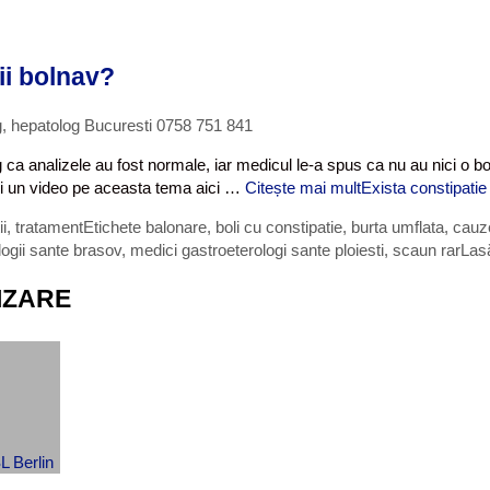
ii bolnav?
g, hepatolog Bucuresti 0758 751 841
 ca analizele au fost normale, iar medicul le-a spus ca nu au nici o 
mari un video pe aceasta tema aici …
Citește mai mult
Exista constipatie
i, tratament
Etichete
balonare
,
boli cu constipatie
,
burta umflata
,
cauze
ogii sante brasov
,
medici gastroeterologi sante ploiesti
,
scaun rar
Las
IZARE