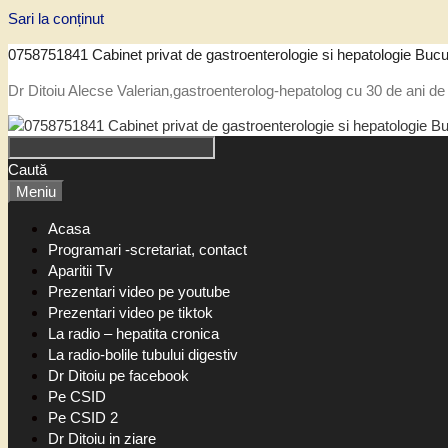
Sari la conținut
0758751841 Cabinet privat de gastroenterologie si hepatologie Bucu
Dr Ditoiu Alecse Valerian,gastroenterolog-hepatolog cu 30 de ani de 
Caută
Meniu
Acasa
Programari -scretariat, contact
Aparitii Tv
Prezentari video pe youtube
Prezentari video pe tiktok
La radio – hepatita cronica
La radio-bolile tubului digestiv
Dr Ditoiu pe facebook
Pe CSID
Pe CSID 2
Dr Ditoiu in ziare