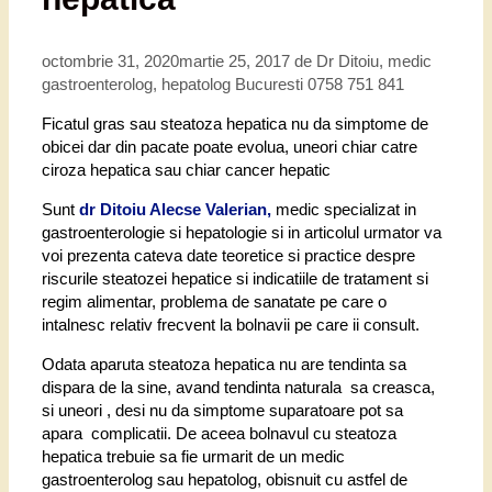
octombrie 31, 2020
martie 25, 2017
de
Dr Ditoiu, medic
gastroenterolog, hepatolog Bucuresti 0758 751 841
Ficatul gras sau steatoza hepatica nu da simptome de
obicei dar din pacate poate evolua, uneori chiar catre
ciroza hepatica sau chiar cancer hepatic
Sunt
dr Ditoiu Alecse Valerian,
medic specializat in
gastroenterologie si hepatologie si in articolul urmator va
voi prezenta cateva date teoretice si practice despre
riscurile steatozei hepatice si indicatiile de tratament si
regim alimentar, problema de sanatate pe care o
intalnesc relativ frecvent la bolnavii pe care ii consult.
Odata aparuta steatoza hepatica nu are tendinta sa
dispara de la sine, avand tendinta naturala sa creasca,
si uneori , desi nu da simptome suparatoare pot sa
apara complicatii. De aceea bolnavul cu steatoza
hepatica trebuie sa fie urmarit de un medic
gastroenterolog sau hepatolog, obisnuit cu astfel de