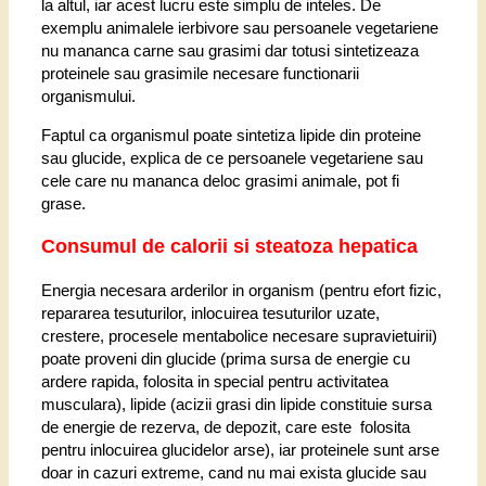
la altul, iar acest lucru este simplu de inteles. De
exemplu animalele ierbivore sau persoanele vegetariene
nu mananca carne sau grasimi dar totusi sintetizeaza
proteinele sau grasimile necesare functionarii
organismului.
Faptul ca organismul poate sintetiza lipide din proteine
sau glucide, explica de ce persoanele vegetariene sau
cele care nu mananca deloc grasimi animale, pot fi
grase.
Consumul de calorii si steatoza hepatica
Energia necesara arderilor in organism (pentru efort fizic,
repararea tesuturilor, inlocuirea tesuturilor uzate,
crestere, procesele mentabolice necesare supravietuirii)
poate proveni din glucide (prima sursa de energie cu
ardere rapida, folosita in special pentru activitatea
musculara), lipide (acizii grasi din lipide constituie sursa
de energie de rezerva, de depozit, care este folosita
pentru inlocuirea glucidelor arse), iar proteinele sunt arse
doar in cazuri extreme, cand nu mai exista glucide sau