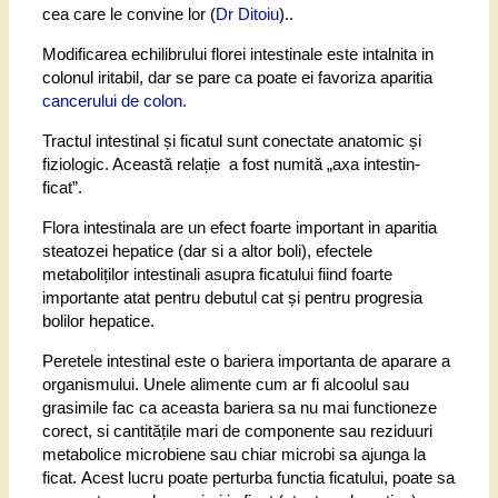
cea care le convine lor (
Dr Ditoiu
)..
Modificarea echilibrului florei intestinale este intalnita in
colonul iritabil, dar se pare ca poate ei favoriza aparitia
cancerului de colon.
Tractul intestinal și ficatul sunt conectate anatomic și
fiziologic. Această relație a fost numită „axa intestin-
ficat”.
Flora intestinala are un efect foarte important in aparitia
steatozei hepatice (dar si a altor boli), efectele
metaboliților intestinali asupra ficatului fiind foarte
importante atat pentru debutul cat și pentru progresia
bolilor hepatice.
Peretele intestinal este o bariera importanta de aparare a
organismului.
Unele alimente cum ar fi alcoolul sau
grasimile fac ca aceasta bariera sa nu mai functioneze
corect, si cantitățile mari de componente sau reziduuri
metabolice microbiene sau chiar microbi sa ajunga la
ficat.
Acest lucru poate perturba functia ficatului, poate sa