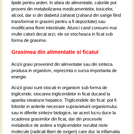
lipide pentru arderi. In afara de alimentatie, caloriile pot
proveni din metabolizarea medicamentelor, toxicelor,
alcool, dar si din diabetul zaharat (zaharul din sange fiind
transformat in grasimi pentru a fi depozitate) sau
modificarea florei intestinale. Atunci cand consumi mai
multe calorii decat arzi, ele se stocheaza in ficat sub
forma de grasime.
Grasimea din alimentatie si ficatul
Acizii grasi provenind din alimentatie sau din sinteza
produsa in organism, reprezinta o sursa importanta de
energie.
Acizii grasi sunt stocati in organism sub forma de
trigliceride, stocarea trigliceridelor in ficat ducand la
aparitia steatozei hepatice. Trigliceridele din ficat pot fi
folosite in arderile necesare supravietuirii organismului,
sau in diferite sinteze biologice, iar acest lucru duce la
scaderea grasimilor din ficat, dar din procesele
metabolice de ardere a trigliceridelor rezultat niste
molecule (radicali liberi de oxigen) care duc la inflamatia