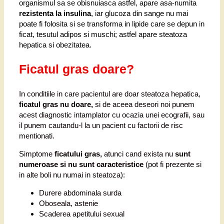
organismul sa se obisnuiasca astfel, apare asa-numita
rezistenta la insulina
, iar glucoza din sange nu mai
poate fi folosita si se transforma in lipide care se depun in
ficat, tesutul adipos si muschi; astfel apare steatoza
hepatica si obezitatea.
Ficatul gras doare?
In conditiile in care pacientul are doar steatoza hepatica,
ficatul gras nu doare,
si de aceea deseori noi punem
acest diagnostic intamplator cu ocazia unei ecografii, sau
il punem cautandu-l la un pacient cu factorii de risc
mentionati.
Simptome
ficatului gras,
atunci cand exista nu
sunt
numeroase si nu sunt caracteristice
(pot fi prezente si
in alte boli nu numai in steatoza):
Durere abdominala surda
Oboseala, astenie
Scaderea apetitului sexual