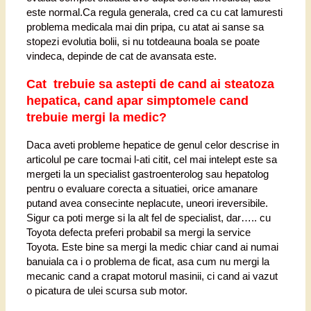
este normal.Ca regula generala, cred ca cu cat lamuresti
problema medicala mai din pripa, cu atat ai sanse sa
stopezi evolutia bolii, si nu totdeauna boala se poate
vindeca, depinde de cat de avansata este.
Cat trebuie sa astepti de cand ai steatoza
hepatica, cand apar simptomele cand
trebuie mergi la medic?
Daca aveti probleme hepatice de genul celor descrise in
articolul pe care tocmai l-ati citit, cel mai intelept este sa
mergeti la un specialist gastroenterolog sau hepatolog
pentru o evaluare corecta a situatiei, orice amanare
putand avea consecinte neplacute, uneori ireversibile.
Sigur ca poti merge si la alt fel de specialist, dar….. cu
Toyota defecta preferi probabil sa mergi la service
Toyota. Este bine sa mergi la medic chiar cand ai numai
banuiala ca i o problema de ficat, asa cum nu mergi la
mecanic cand a crapat motorul masinii, ci cand ai vazut
o picatura de ulei scursa sub motor.