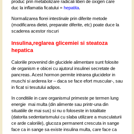
produc prin metabolizare radicali liberi de oxigen care
duc la inflamatia ficatului =
hepatita
.
Normalizarea florei intestinale prin diferi
te metode
(modificarea dietei, preparate diferite, etc) poate duce la
scaderea acestor riscuri
Insulina,reglarea glicemiei si steatoza
hepatica
Caloriile provenind din glucidele alimentare sunt folosite
de organism e obicei cu ajutorul insulinei secretate de
pancreas. Acest hormon permite intrarea glucidelor in
muschi si arderea lor – daca se face efort muscular-, sau
in ficat si tesutului adipos.
In conditiile in care organismul primeste pe termen lung
energie mai multa (din alimente sau printr-una din
situatiile de mai sus) si nu o foloseste in totalitate
(datorita sedentarismului cu slaba utilizare a musculaturii
ce arde caloriile), glucoza permanent crescuta in sange
face ca in sange sa existe insulina multa, care face ca