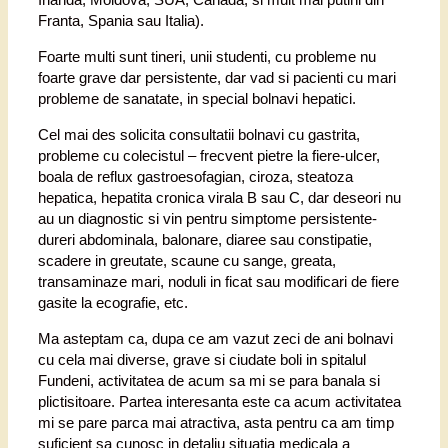
Franta, Spania sau Italia).
Foarte multi sunt tineri, unii studenti, cu probleme nu
foarte grave dar persistente, dar vad si pacienti cu mari
probleme de sanatate, in special bolnavi hepatici.
Cel mai des solicita consultatii bolnavi cu gastrita,
probleme cu colecistul – frecvent pietre la fiere-ulcer,
boala de reflux gastroesofagian, ciroza, steatoza
hepatica, hepatita cronica virala B sau C, dar deseori nu
au un diagnostic si vin pentru simptome persistente-
dureri abdominala, balonare, diaree sau constipatie,
scadere in greutate, scaune cu sange, greata,
transaminaze mari, noduli in ficat sau modificari de fiere
gasite la ecografie, etc.
Ma asteptam ca, dupa ce am vazut zeci de ani bolnavi
cu cela mai diverse, grave si ciudate boli in spitalul
Fundeni, activitatea de acum sa mi se para banala si
plictisitoare. Partea interesanta este ca acum activitatea
mi se pare parca mai atractiva, asta pentru ca am timp
suficient sa cunosc in detaliu situatia medicala a