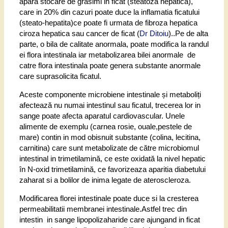
apara stocare de grasimi in ficat (steatoza hepatica),
care in 20% din cazuri poate duce la inflamatia ficatului
(steato-hepatita)ce poate fi urmata de fibroza hepatica
ciroza hepatica sau cancer de ficat (
Dr Ditoiu
)..Pe de alta
parte, o bila de calitate anormala, poate modifica la randul
ei flora intestinala iar metabolizarea bilei anormale de
catre flora intestinala poate genera substante anormale
care suprasolicita ficatul.
Aceste componente microbiene intestinale și metaboliți
afectează nu numai intestinul sau ficatul, trecerea lor in
sange poate afecta aparatul cardiovascular. Unele
alimente de exemplu (carnea rosie, ouale,pestele de
mare) contin in mod obisnuit substante (colina, lecitina,
carnitina) care sunt metabolizate de către microbiomul
intestinal i
n trimetilamină, ce este oxidată la nivel hepatic
în N-oxid trimetilamină, ce favorizeaza aparitia diabetului
zaharat si a bolilor de inima legate de ateroscleroza.
Modificarea florei intestinale poate duce si la cresterea
permeabilitatii membranei intestinale.
Astfel trec din
intestin in sange lipopolizaharide care ajungand in ficat