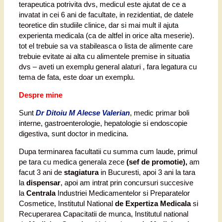
terapeutica potrivita dvs, medicul este ajutat de ce a
invatat in cei 6 ani de facultate, in rezidentiat, de datele
teoretice din studiile clinice, dar si mai mult il ajuta
experienta medicala (ca de altfel in orice alta meserie).
tot el trebuie sa va stabileasca o lista de alimente care
trebuie evitate ai alta cu alimentele premise in situatia
dvs – aveti un exemplu general alaturi , fara legatura cu
tema de fata, este doar un exemplu.
Despre mine
Sunt
Dr Ditoiu M Alecse Valerian
, medic primar boli
interne, gastroenterologie, hepatologie si endoscopie
digestiva, sunt doctor in medicina.
Dupa terminarea facultatii cu summa cum laude, primul
pe tara cu medica generala zece
(sef de promotie),
am
facut 3 ani de
stagiatura
in Bucuresti, apoi 3 ani la tara
la
dispensar
, apoi am intrat prin concursuri succesive
la
Centrala
Industriei Medicamentelor si Preparatelor
Cosmetice, Institutul National
de Expertiza Medicala
si
Recuperarea Capacitatii de munca, Institutul national