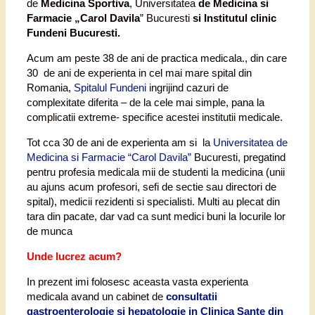
de
Medicina Sportiva
, Universitatea
de Medicina si
Farmacie „Carol Davila
” Bucuresti
si Institutul clinic
Fundeni Bucuresti.
Acum am peste 38 de ani de practica medicala., din care
30 de ani de experienta in cel mai mare spital din
Romania,
Spitalul Fundeni
ingrijind cazuri de
complexitate diferita – de la cele mai simple, pana la
complicatii extreme- specifice acestei institutii medicale.
Tot cca 30 de ani de experienta am si la
Universitatea de
Medicina si Farmacie “Carol Davila”
Bucuresti, pregatind
pentru profesia medicala mii de studenti la medicina (unii
au ajuns acum profesori, sefi de sectie sau directori de
spital), medicii rezidenti si specialisti. Multi au plecat din
tara din pacate, dar vad ca sunt medici buni la locurile lor
de munca
Unde lucrez acum?
In prezent imi folosesc aceasta vasta experienta
medicala avand un cabinet de
consultatii
gastroenterologie si hepatologie in Clinica Sante din