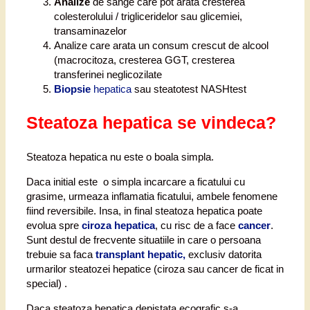
Analize
de sange care pot arata cresterea
colesterolului / trigliceridelor sau glicemiei,
transaminazelor
Analize care arata un consum crescut de alcool
(macrocitoza, cresterea GGT, cresterea
transferinei neglicozilate
Biopsie
hepatica
sau steatotest NASHtest
Steatoza hepatica se vindeca?
Steatoza hepatica nu este o boala simpla.
Daca initial este o simpla incarcare a ficatului cu
grasime, urmeaza inflamatia ficatului, ambele fenomene
fiind reversibile. Insa, in final steatoza hepatica poate
evolua spre
ciroza hepatica
, cu risc de a face
cancer
.
Sunt destul de frecvente situatiile in care o persoana
trebuie sa faca
transplant hepatic,
exclusiv datorita
urmarilor steatozei hepatice (ciroza sau cancer de ficat in
special) .
Daca steatoza hepatica depistata ecografic s-a