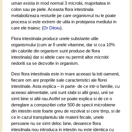
uman exista in mod normal 3 microbi, majoritatea in
colon sau pe piele. Aceasta flora intestinala
metabolizeaza resturile pe care organismul nu le poate
procesa si este extrem de utila in protejarea mediului in
care ele traiesc (
Dr Ditoiu
).
Flora intestinala produce unele substante utile
organismului (cum ar fi unele vitamine, dar si cca 10%
din caloriile din organism sunt produse de flora
intestinala) dar si altele care nu permit altor microbi
nedoriti sa se dezvolte in organism.
Desi flora intestinala este in mare aceeasi la toti oamenii,
fiecare om are propriile sale caracteristici ale florei
intestinale. Asta explica – in parte- de ce intr-o familie, cu
aceeasi alimentatie, unii sunt slabi si altii grasi, unii se
simt bine si altii rau.Astfel se poate explica si de ce o
dereglare a compozitiei celor 500 de specii microbiene
din intestin este foarte greu de rezolvat si cere timp, si de
ce in cazul transplantulu ide materii fecale, unele
persoane nu se simt deloc bine, deoarece flora
intesitnala nou introduca in intestin nu este identica cu