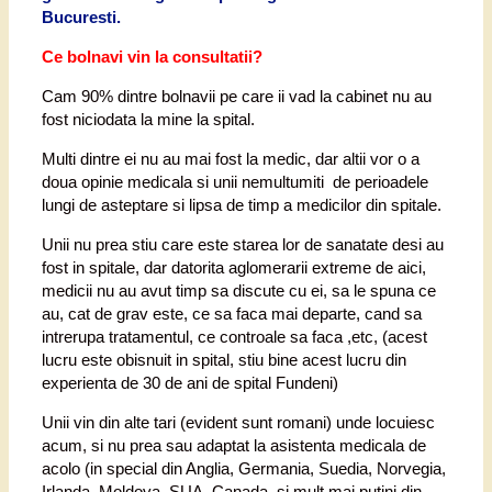
Bucuresti.
Ce bolnavi vin la consultatii?
Cam 90% dintre bolnavii pe care ii vad la cabinet nu au
fost niciodata la mine la spital.
Multi dintre ei nu au mai fost la medic, dar altii vor o a
doua opinie medicala si unii nemultumiti de perioadele
lungi de asteptare si lipsa de timp a medicilor din spitale.
Unii nu prea stiu care este starea lor de sanatate desi au
fost in spitale, dar datorita aglomerarii extreme de aici,
medicii nu au avut timp sa discute cu ei, sa le spuna ce
au, cat de grav este, ce sa faca mai departe, cand sa
intrerupa tratamentul, ce controale sa faca ,etc, (acest
lucru este obisnuit in spital, stiu bine acest lucru din
experienta de 30 de ani de spital Fundeni)
Unii vin din alte tari (evident sunt romani) unde locuiesc
acum, si nu prea sau adaptat la asistenta medicala de
acolo (in special din Anglia, Germania, Suedia, Norvegia,
Irlanda, Moldova, SUA, Canada, si mult mai putini din