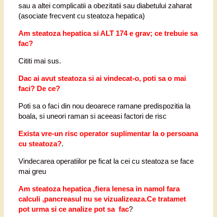
sau a altei complicatii a obezitatii sau diabetului zaharat
(asociate frecvent cu steatoza hepatica)
Am steatoza hepatica si ALT 174 e grav; ce trebuie sa
fac?
Cititi mai sus.
Dac ai avut steatoza si ai vindecat-o, poti sa o mai
faci? De ce?
Poti sa o faci din nou deoarece ramane predispozitia la
boala, si uneori raman si aceeasi factori de risc
Exista vre-un risc operator suplimentar la o persoana
cu steatoza?
.
Vindecarea operatiilor pe ficat la cei cu steatoza se face
mai greu
Am steatoza hepatica ,fiera lenesa in namol fara
calculi ,pancreasul nu se vizualizeaza.Ce tratamet
pot urma si ce analize pot sa fac
?