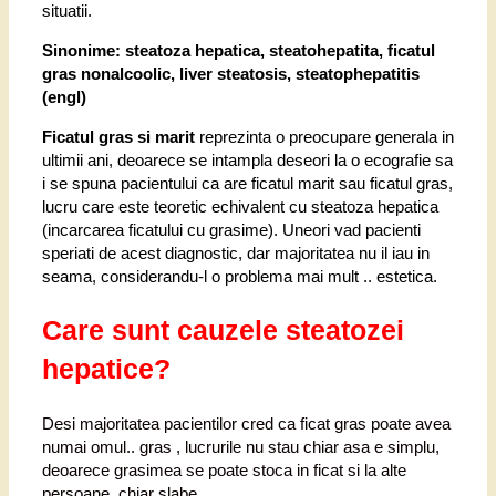
situatii.
Sinonime: steatoza hepatica, steatohepatita, ficatul
gras nonalcoolic
, liver steatosis, steatophepatitis
(engl)
Ficatul gras si marit
reprezinta o preocupare generala in
ultimii ani, deoarece se intampla deseori la o ecografie sa
i se spuna pacientului ca are ficatul marit sau ficatul gras,
lucru care este teoretic echivalent cu steatoza hepatica
(incarcarea ficatului cu grasime). Uneori vad pacienti
speriati de acest diagnostic, dar majoritatea nu il iau in
seama, considerandu-l o problema mai mult .. estetica.
Care sunt cauzele steatozei
hepatice?
Desi majoritatea pacientilor cred ca ficat gras poate avea
numai omul.. gras , lucrurile nu stau chiar asa e simplu,
deoarece grasimea se poate stoca in ficat si la alte
persoane, chiar slabe.