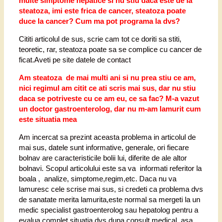
multe simptome hepatice si nu stiu daca este de la
steatoza, imi este frica de cancer, steatoza poate
duce la cancer? Cum ma pot programa la dvs?
Cititi articolul de sus, scrie cam tot ce doriti sa stiti,
teoretic, rar, steatoza poate sa se complice cu cancer de
ficat.Aveti pe site datele de contact
Am steatoza de mai multi ani si nu prea stiu ce am,
nici regimul am citit ce ati scris mai sus, dar nu stiu
daca se potriveste cu ce am eu, ce sa fac? M-a vazut
un doctor gastroenterolog, dar nu m-am lamurit cum
este situatia mea
Am incercat sa prezint aceasta problema in articolul de
mai sus, datele sunt informative, generale, ori fiecare
bolnav are caracteristicile bolii lui, diferite de ale altor
bolnavi. Scopul articolului este sa va informati referitor la
boala , analize, simptome,regim,etc. Daca nu va
lamuresc cele scrise mai sus, si credeti ca problema dvs
de sanatate merita lamurita,este normal sa mergeti la un
medic specialist gastroenterolog sau hepatolog pentru a
evalua complet situatia dvs dupa consult medical, asa