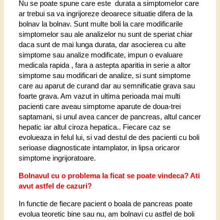
Nu se poate spune care este durata a simptomelor care
ar trebui sa va ingrijoreze deoarece situatie difera de la
bolnav la bolnav. Sunt multe boli la care modificarile
simptomelor sau ale analizelor nu sunt de speriat chiar
daca sunt de mai lunga durata, dar asocierea cu alte
simptome sau analize modificate, impun o evaluare
medicala rapida , fara a astepta aparitia in serie a altor
simptome sau modificari de analize, si sunt simptome
care au aparut de curand dar au semnificatie grava sau
foarte grava. Am vazut in ultima perioada mai multi
pacienti care aveau simptome aparute de doua-trei
saptamani, si unul avea cancer de pancreas, altul cancer
hepatic iar altul ciroza hepatica.. Fiecare caz se
evolueaza in felul lui, si vad destul de des pacienti cu boli
serioase diagnosticate intamplator, in lipsa oricaror
simptome ingrijoratoare.
Bolnavul cu o problema la ficat se poate vindeca? Ati
avut astfel de cazuri?
In functie de fiecare pacient o boala de pancreas poate
evolua teoretic bine sau nu, am bolnavi cu astfel de boli