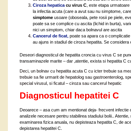
Ciroza hepatica
cu virus C
, este etapa urmatoare i
la infectia acuta (care a avut sau nu simptome, car
simptome
usoare (oboseala, pete rosii pe piele, ev
poate sa se complice cu ascita (lichid in burta), vari
nici un simptom, chiar daca bolnavul are ascita
Cancerul de ficat,
poate sa apara ca o complicatie a
au ajuns in stadiul de ciroza hepatita. Se considera
Deseori diagnosticul de hepatita croncia cu virus C se pun
transaminazele marite – dar ,atentie, exista si hepatita C 
Deci, un bolnav cu hepatita acuta C cu icter trebuie sa mear
trebuie sa fie urmarit de hepatolog sau gastroenterolog, spec
special virusul, si ficatul – ciroza sau cancerul hepatic
Diagnosticul hepatitei C
Deoarece – asa cum am mentionat deja- frecvent infectie c
analizele necesare pentru stabilirea stadiului bolii.. Atent
examinarea fizica anuala, nu depisteaza hepatita C, de acee
depistarea hepatitei C.