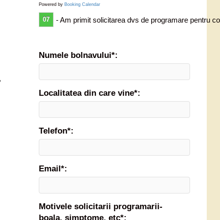
Powered by
Booking Calendar
07
- Am primit solicitarea dvs de programare pentru co
Numele bolnavului*:
,
Localitatea din care vine*:
Telefon*:
Email*:
Motivele solicitarii programarii-
boala, simptome, etc*: