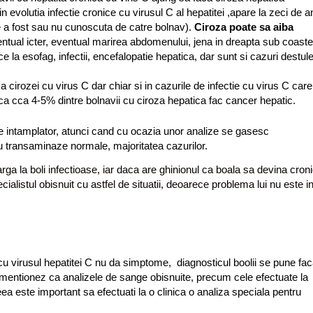
n evolutia infectie cronice cu virusul C al hepatitei ,apare la zeci de a
e a fost sau nu cunoscuta de catre bolnav).
Ciroza poate sa aiba
entual icter, eventual marirea abdomenului, jena in dreapta sub coaste,
ce la esofag, infectii, encefalopatie hepatica, dar sunt si cazuri destule
 cirozei cu virus C dar chiar si in cazurile de infectie cu virus C car
 ca cca 4-5% dintre bolnavii cu ciroza hepatica fac cancer hepatic.
e intamplator, atunci cand cu ocazia unor analize se gasesc
cu transaminaze normale, majoritatea cazurilor.
ga la boli infectioase, iar daca are ghinionul ca boala sa devina cron
ialistul obisnuit cu astfel de situatii, deoarece problema lui nu este i
u virusul hepatitei C nu da simptome, diagnosticul boolii se pune fa
ie, mentionez ca analizele de sange obisnuite, precum cele efectuate la
a este important sa efectuati la o clinica o analiza speciala pentru