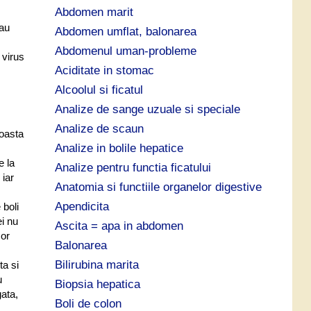
p
Abdomen marit
ă
sau
Abdomen umflat, balonarea
:
Abdomenul uman-probleme
 virus
Aciditate in stomac
Alcoolul si ficatul
Analize de sange uzuale si speciale
Analize de scaun
roasta
Analize in bolile hepatice
e la
Analize pentru functia ficatului
 iar
Anatomia si functiile organelor digestive
Apendicita
 boli
i nu
Ascita = apa in abdomen
sor
Balonarea
Bilirubina marita
ta si
u
Biopsia hepatica
gata,
Boli de colon