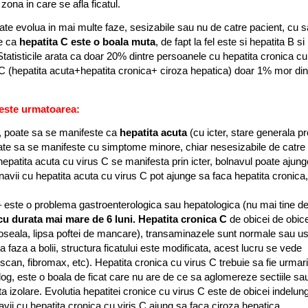
ona in care se afla ficatul.
oate evolua in mai multe faze, sesizabile sau nu de catre pacient, cu 
ne ca
hepatita C este o boala muta
, de fapt la fel este si hepatita B si
Statisticile arata ca doar 20% dintre persoanele cu hepatita cronica cu
rus C (hepatita acuta+hepatita cronica+ ciroza hepatica) doar 1% mor din
a este urmatoarea:
i, poate sa se manifeste ca
hepatita acuta
(cu icter, stare generala p
ate sa se manifeste cu simptome minore, chiar nesesizabile de catre
epatita acuta cu virus C se manifesta prin icter, bolnavul poate ajung
avii cu hepatita acuta cu virus C pot ajunge sa faca hepatita cronica,
–
este o problema gastroenterologica sau hepatologica (nu mai tine de
 cu durata mai mare de 6 luni. Hepatita cronica C
de obicei de obice
seala, lipsa poftei de mancare), transaminazele sunt normale sau u
faza a bolii, structura ficatului este modificata, acest lucru se vede
broscan, fibromax, etc). Hepatita cronica cu virus C trebuie sa fie urmari
og, este o boala de ficat care nu are de ce sa aglomereze sectiile sa
ita izolare. Evolutia hepatitei cronice cu virus C este de obicei indelun
vii cu hepatita cronica cu viris C ajung sa faca ciroza hepatica