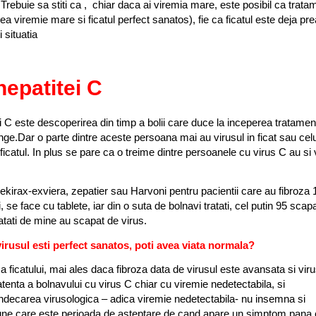
. Trebuie sa stiti ca , chiar daca ai viremia mare, este posibil ca trata
ea viremie mare si ficatul perfect sanatos), fie ca ficatul este deja pre
 situatia
hepatitei C
ei C este descoperirea din timp a bolii care duce la inceperea tratamen
 sange.Dar o parte dintre aceste persoana mai au virusul in ficat sau cel
i ficatul. In plus se pare ca o treime dintre persoanele cu virus C au si 
kirax-exviera, zepatier sau Harvoni pentru pacientii care au fibroza 
, se face cu tablete, iar din o suta de bolnavi tratati, cel putin 95 scap
tatati de mine au scapat de virus.
virusul esti perfect sanatos, poti avea viata normala?
ficatului, mai ales daca fibroza data de virusul este avansata si viru
enta a bolnavului cu virus C chiar cu viremie nedetectabila, si
ndecarea virusologica – adica viremie nedetectabila- nu insemna si
spune care este perioada de asteptare de cand apare un simptom pan