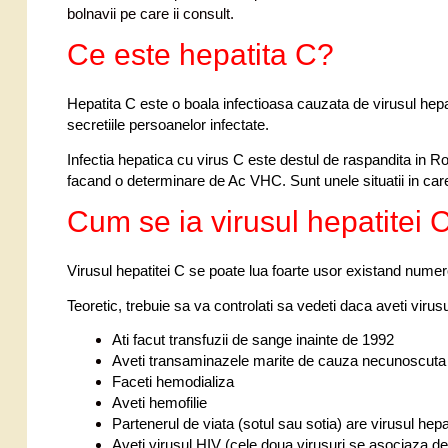
bolnavii pe care ii consult.
Ce este hepatita C?
Hepatita C este o boala infectioasa cauzata de virusul hep
secretiile persoanelor infectate.
Infectia hepatica cu virus C este destul de raspandita in Ro
facand o determinare de Ac VHC. Sunt unele situatii in car
Cum se ia virusul hepatitei 
Virusul hepatitei C se poate lua foarte usor existand numer
Teoretic, trebuie sa va controlati sa vedeti daca aveti virusu
Ati facut transfuzii de sange inainte de 1992
Aveti transaminazele marite de cauza necunoscuta
Faceti hemodializa
Aveti hemofilie
Partenerul de viata (sotul sau sotia) are virusul hepa
Aveti virusul HIV (cele doua virusuri se asociaza de