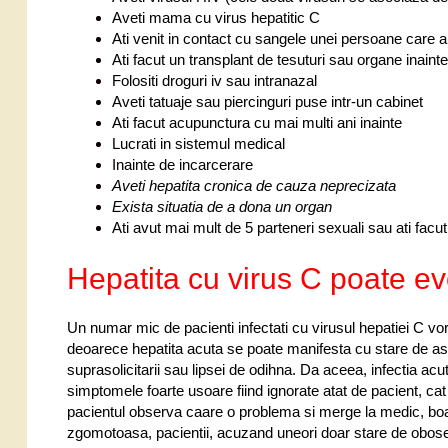
Aveti mama cu virus hepatitic C
Ati venit in contact cu sangele unei persoane care ar
Ati facut un transplant de tesuturi sau organe inaint
Folositi droguri iv sau intranazal
Aveti tatuaje sau piercinguri puse intr-un cabinet
Ati facut acupunctura cu mai multi ani inainte
Lucrati in sistemul medical
Inainte de incarcerare
Aveti hepatita cronica de cauza neprecizata
Exista situatia de a dona un organ
Ati avut mai mult de 5 parteneri sexuali sau ati facu
Hepatita cu virus C poate e
Un numar mic de pacienti infectati cu virusul hepatiei C vor
deoarece hepatita acuta se poate manifesta cu stare de 
suprasolicitarii sau lipsei de odihna. Da aceea, infectia ac
simptomele foarte usoare fiind ignorate atat de pacient, cat 
pacientul observa caare o problema si merge la medic, boal
zgomotoasa, pacientii, acuzand uneori doar stare de oboseala 