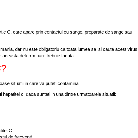
atic C, care apare prin contactul cu sange, preparate de sange sau
mania, dar nu este obligatoriu ca toata lumea sa isi caute acest virus
e aceasta deterrminare trebuie facuta.
C?
oase situatii in care va puteti contamina
l hepatitei c, daca sunteti in una dintre urmatoarele situatii:
titei C
stul de frecvent)