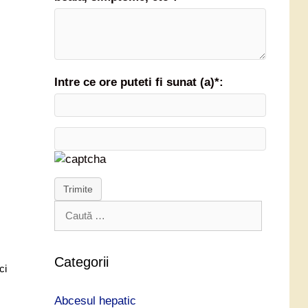
Intre ce ore puteti fi sunat (a)*:
Trimite
C
a
u
t
Categorii
ci
ă
d
Abcesul hepatic
u