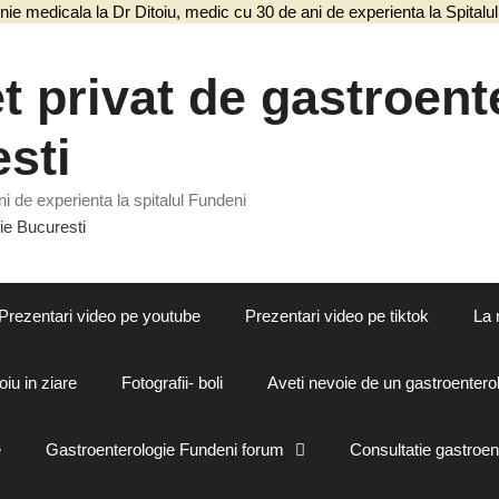
nie medicala la Dr Ditoiu, medic cu 30 de ani de experienta la Spital
 privat de gastroente
sti
i de experienta la spitalul Fundeni
Prezentari video pe youtube
Prezentari video pe tiktok
La 
oiu in ziare
Fotografii- boli
Aveti nevoie de un gastroenterol
e
Gastroenterologie Fundeni forum
Consultatie gastroen