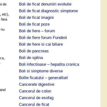
Boli de ficat denumiri evolutie
ni de
Boli de ficat diagnostic simptome
 etc),
Boli de ficat imagini
 fara
Boli de ficat poze
e nu
Boli de fiere – forum
Boli de fiere forum Fundeni
Boli de fiere si cai biliare
Boli de pancreas
Boli de splina
ica,
n
Boli infectioase – hepatita cronica
Boli si simptome diverse
Bolile ficatului – generalitati
Cancerele digestive
cand
Cancerul de colon
Cancerul de esofag
Cancerul de ficat