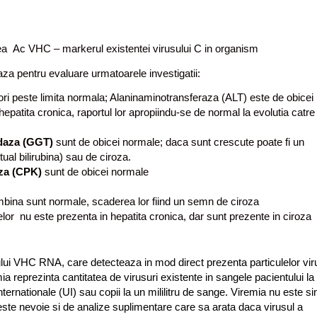
rea Ac VHC – markerul existentei virusului C in organism
zeaza pentru evaluare urmatoarele investigatii:
ori peste limita normala; Alaninaminotransferaza (ALT) este de obicei
patita cronica, raportul lor apropiindu-se de normal la evolutia catre
idaza (GGT)
sunt de obicei normale; daca sunt crescute poate fi un
tual bilirubina) sau de ciroza.
aza (CPK)
sunt de obicei normale
ombina sunt normale, scaderea lor fiind un semn de ciroza
lor nu este prezenta in hepatita cronica, dar sunt prezente in ciroza
ui VHC RNA, care detecteaza in mod direct prezenta particulelor vir
ia reprezinta cantitatea de virusuri existente in sangele pacientului la
ternationale (UI) sau copii la un mililitru de sange. Viremia nu este si
C,este nevoie si de analize suplimentare care sa arata daca virusul a