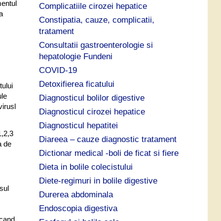
mentul
Complicatiile cirozei hepatice
a
Constipatia, cauze, complicatii,
tratament
Consultatii gastroenterologie si
hepatologie Fundeni
COVID-19
Detoxifierea ficatului
tului
ule
Diagnosticul bolilor digestive
virusl
Diagnosticul cirozei hepatice
Diagnosticul hepatitei
1,2,3
Diareea – cauze diagnostic tratament
a de
Dictionar medical -boli de ficat si fiere
Dieta in bolile colecistului
Diete-regimuri in bolile digestive
sul
Durerea abdominala
Endoscopia digestiva
a cand