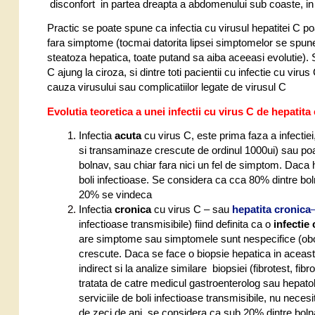
disconfort in partea dreapta a abdomenului sub coaste, in z
Practic se poate spune ca infectia cu virusul hepatitei C p
fara simptome (tocmai datorita lipsei simptomelor se spu
steatoza hepatica, toate putand sa aiba aceeasi evolutie). 
C ajung la ciroza, si dintre toti pacientii cu infectie cu vi
cauza virusului sau complicatiilor legate de virusul C
Evolutia teoretica a unei infectii cu virus C de hepatit
Infectia
acuta
cu virus C, este prima faza a infectie
si transaminaze crescute de ordinul 1000ui) sau po
bolnav, sau chiar fara nici un fel de simptom. Daca h
boli infectioase. Se considera ca cca 80% dintre boln
20% se vindeca
Infectia
cronica
cu virus C – sau
hepatita cronica
infectioase transmisibile) fiind definita ca o
infectie
are simptome sau simptomele sunt nespecifice (obo
crescute. Daca se face o biopsie hepatica in aceasta 
indirect si la analize similare biopsiei (fibrotest, fi
tratata de catre medicul gastroenterolog sau hepatol
serviciile de boli infectioase transmisibile, nu neces
de zeci de ani, se considera ca sub 20% dintre bolna