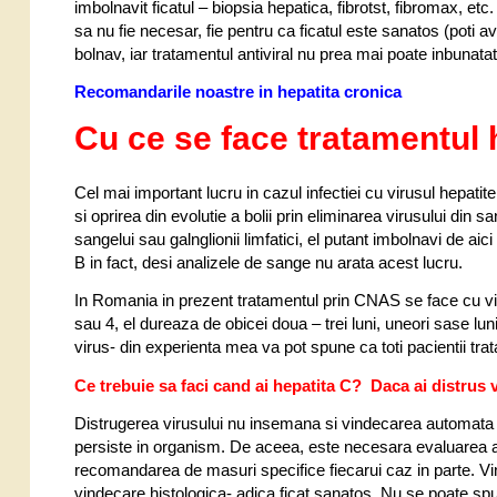
imbolnavit ficatul – biopsia hepatica, fibrotst, fibromax, etc
sa nu fie necesar, fie pentru ca ficatul este sanatos (poti av
bolnav, iar tratamentul antiviral nu prea mai poate inbunatati
Recomandarile noastre in hepatita cronica
Cu ce se face tratamentul 
Cel mai important lucru in cazul infectiei cu virusul hepatit
si oprirea din evolutie a bolii prin eliminarea virusului din
sangelui sau galnglionii limfatici, el putant imbolnavi de aic
B in fact, desi analizele de sange nu arata acest lucru.
In Romania in prezent tratamentul prin CNAS se face cu vie
sau 4, el dureaza de obicei doua – trei luni, uneori sase luni
virus- din experienta mea va pot spune ca toti pacientii tra
Ce trebuie sa faci cand ai hepatita C? Daca ai distrus 
Distrugerea virusului nu insemana si vindecarea automata a 
persiste in organism. De aceea, este necesara evaluarea at
recomandarea de masuri specifice fiecarui caz in parte. Vi
vindecare histologica- adica ficat sanatos. Nu se poate 