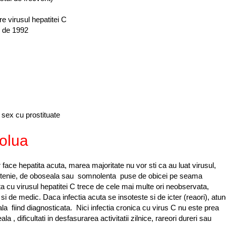
e virusul hepatitei C
e de 1992
t sex cu prostituate
volua
 face hepatita acuta, marea majoritate nu vor sti ca au luat virusul,
astenie, de oboseala sau somnolenta puse de obicei pe seama
uta cu virusul hepatitei C trece de cele mai multe ori neobservata,
si de medic. Daca infectia acuta se insoteste si de icter (reaori), atun
a fiind diagnosticata. Nici infectia cronica cu virus C nu este prea
, dificultati in desfasurarea activitatii zilnice, rareori dureri sau