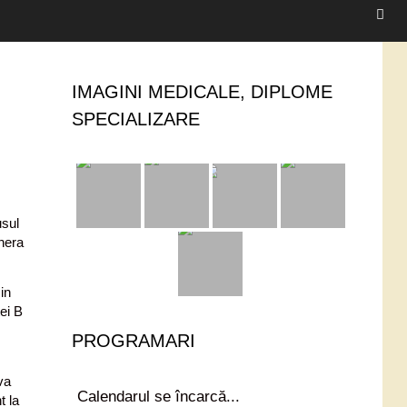
IMAGINI MEDICALE, DIPLOME
SPECIALIZARE
usul
enera
in
ei B
PROGRAMARI
va
Calendarul se încarcă...
t la