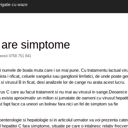
vigatie cu waze
u are simptome
uresti 0758 751 841
i numele de boala muta care i se mai pune. Cu tratamentu lactual vir
ista i nficat, celuele sangelui sau ganglionii limfatici, de unde poate g
i virusul B in ficat, desi analizele lor de cange nu arata acest lucru.
us C care au facut tratament si nu mai au virusul in sange.Deoarece 
exista aproximativ un milion si jumatate de oameni cu virusul hepatit
st fapt face ca uneori un bolnav fara nici un fel de simptom sa fie
enterologie si hepatologie si in articolul urmator va voi prezenta cate
ul hepatitei C fara simptome, situatie pe care o intalnesc relativ frecven