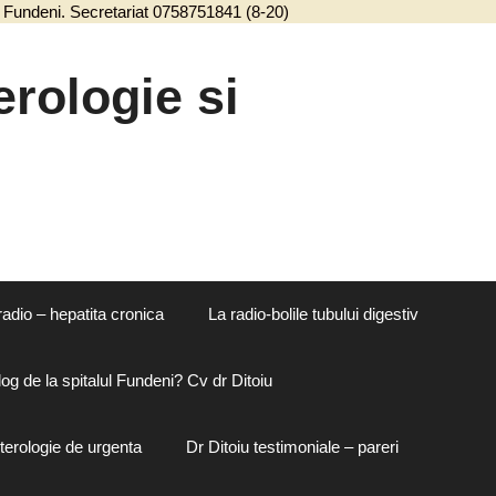
ul Fundeni. Secretariat 0758751841 (8-20)
Sari
la
conținut
rologie si
radio – hepatita cronica
La radio-bolile tubului digestiv
og de la spitalul Fundeni? Cv dr Ditoiu
terologie de urgenta
Dr Ditoiu testimoniale – pareri