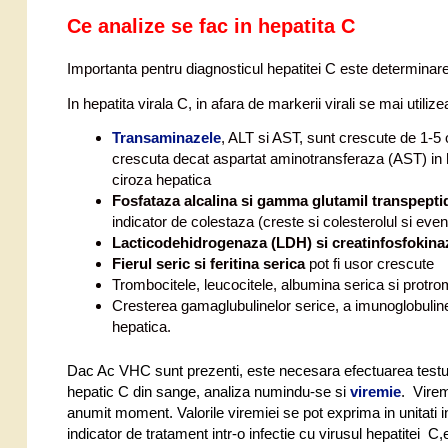
Ce analize se fac in hepatita C
Importanta pentru diagnosticul hepatitei C este determina
In hepatita virala C, in afara de markerii virali se mai utili
Transaminazele
, ALT si AST, sunt crescute de 1-5 
crescuta decat aspartat aminotransferaza (AST) in he
ciroza hepatica
Fosfataza alcalina si gamma glutamil transpept
indicator de colestaza (creste si colesterolul si even
Lacticodehidrogenaza (LDH) si creatinfosfokin
Fierul seric si feritina serica
pot fi usor crescute
Trombocitele, leucocitele, albumina serica si protr
Cresterea gamaglubulinelor serice, a imunoglobuline
hepatica.
Dac Ac VHC sunt prezenti, este necesara efectuarea testul
hepatic C din sange, analiza numindu-se si
viremie
. Virem
anumit moment. Valorile viremiei se pot exprima in unitati in
indicator de tratament intr-o infectie cu virusul hepatitei 