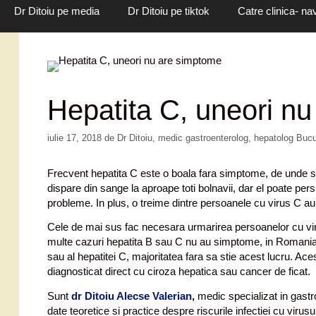
Dr Ditoiu pe media
Dr Ditoiu pe tiktok
Catre clinica- na
Hepatita C, uneori n
iulie 17, 2018
de
Dr Ditoiu, medic gastroenterolog, hepatolog Buc
Frecvent hepatita C este o boala fara simptome, de unde s
dispare din sange la aproape toti bolnavii, dar el poate pers
probleme. In plus, o treime dintre persoanele cu virus C au s
Cele de mai sus fac necesara urmarirea persoanelor cu vir
multe cazuri hepatita B sau C nu au simptome, in Romania 
sau al hepatitei C, majoritatea fara sa stie acest lucru. Ace
diagnosticat direct cu ciroza hepatica sau cancer de ficat.
Sunt
dr Ditoiu Alecse Valerian,
medic specializat in gastro
date teoretice si practice despre riscurile infectiei cu virus