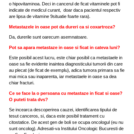
o hipovitaminoa. Deci in cancerul de ficat
vitaminele
pot fi
indicate de medicul curant, doar daca pacientul respectiv
are lipsa de vitamine 9situatie foarte rara).
Metastazele in oase pot da dureri ca si coxartroza?
Da, durerile sunt oarecum asemnatoare.
Pot sa apara metastaze in oase si ficat in cateva luni?
Este posibil acest lucru, este chiar posibil ca metastaele in
oase sa fie evidente inaintea diagnosticului tumorii din care
au plecat (de ficat de exemplu), adica tumora primara sa fie
mai mica sau inaparenta, iar metastaele in oase sa dea
chiar fracturi.
Ce se face la o persoana cu metastaze in ficat si oase?
O puteti trata dvs?
Se incearca descoperirea cauzei, identificarea tipului de
tesut canceros, si, daca este posibil tratament cu
citostatice. De acest gen de boli se ocupa oncologul (eu nu
sunt oncolog). Adresati-va Institului Oncologic Bucuresti de