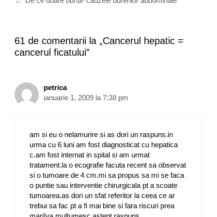
a
i
h
De ce doare burta- cauzele durerilor abdominale
v
i
e
i
t
g
e
61 de comentarii la „
Cancerul hepatic =
a
cancerul ficatului
”
r
e
a
r
petrica
t
ianuarie 1, 2009 la 7:38 pm
i
c
o
am si eu o nelamurire si as dori un raspuns.in
l
urma cu 6 luni am fost diagnosticat cu hepatica
e
c.am fost internat in spital si am urmat
tratament.la o ecografie facuta recent sa observat
si o tumoare de 4 cm.mi sa propus sa mi se faca
o puntie sau interventie chirurgicala pt a scoate
tumoarea.as dori un sfat referitor la ceea ce ar
trebui sa fac pt a fi mai bine si fara riscuri prea
mari!va multumesc.astept raspuns.