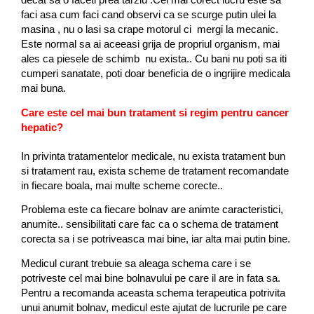
faci asa cum faci cand observi ca se scurge putin ulei la
masina , nu o lasi sa crape motorul ci mergi la mecanic.
Este normal sa ai aceeasi grija de propriul organism, mai
ales ca piesele de schimb nu exista.. Cu bani nu poti sa iti
cumperi sanatate, poti doar beneficia de o ingrijire medicala
mai buna.
Care este cel mai bun tratament si regim pentru cancer
hepatic?
In privinta tratamentelor medicale, nu exista tratament bun
si tratament rau, exista scheme de tratament recomandate
in fiecare boala, mai multe scheme corecte..
Problema este ca fiecare bolnav are animte caracteristici,
anumite.. sensibilitati care fac ca o schema de tratament
corecta sa i se potriveasca mai bine, iar alta mai putin bine.
Medicul curant trebuie sa aleaga schema care i se
potriveste cel mai bine bolnavului pe care il are in fata sa.
Pentru a recomanda aceasta schema terapeutica potrivita
unui anumit bolnav, medicul este ajutat de lucrurile pe care