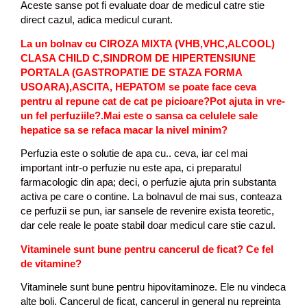
Aceste sanse pot fi evaluate doar de medicul catre stie
direct cazul, adica medicul curant.
La un bolnav cu CIROZA MIXTA (VHB,VHC,ALCOOL)
CLASA CHILD C,SINDROM DE HIPERTENSIUNE
PORTALA (GASTROPATIE DE STAZA FORMA
USOARA),ASCITA, HEPATOM se poate face ceva
pentru al repune cat de cat pe picioare?Pot ajuta in vre-
un fel perfuziile?.Mai este o sansa ca celulele sale
hepatice sa se refaca macar la nivel minim?
Perfuzia
este o solutie de apa cu.. ceva, iar cel mai
important intr-o perfuzie nu este apa, ci preparatul
farmacologic din apa; deci, o perfuzie ajuta prin substanta
activa pe care o contine. La bolnavul de mai sus, conteaza
ce perfuzii se pun, iar sansele de revenire exista teoretic,
dar cele reale le poate stabil doar medicul care stie cazul.
Vitaminele sunt bune pentru cancerul de ficat? Ce fel
de vitamine?
Vitaminele
sunt bune pentru hipovitaminoze. Ele nu vindeca
alte boli. Cancerul de ficat, cancerul in general nu repreinta