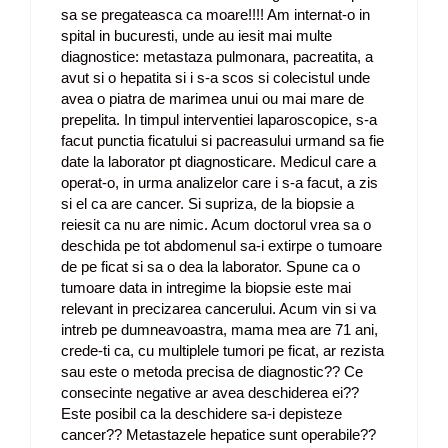
sa se pregateasca ca moare!!!! Am internat-o in
spital in bucuresti, unde au iesit mai multe
diagnostice: metastaza pulmonara, pacreatita, a
avut si o hepatita si i s-a scos si colecistul unde
avea o piatra de marimea unui ou mai mare de
prepelita. In timpul interventiei laparoscopice, s-a
facut punctia ficatului si pacreasului urmand sa fie
date la laborator pt diagnosticare. Medicul care a
operat-o, in urma analizelor care i s-a facut, a zis
si el ca are cancer. Si supriza, de la biopsie a
reiesit ca nu are nimic. Acum doctorul vrea sa o
deschida pe tot abdomenul sa-i extirpe o tumoare
de pe ficat si sa o dea la laborator. Spune ca o
tumoare data in intregime la biopsie este mai
relevant in precizarea cancerului. Acum vin si va
intreb pe dumneavoastra, mama mea are 71 ani,
crede-ti ca, cu multiplele tumori pe ficat, ar rezista
sau este o metoda precisa de diagnostic?? Ce
consecinte negative ar avea deschiderea ei??
Este posibil ca la deschidere sa-i depisteze
cancer?? Metastazele hepatice sunt operabile??