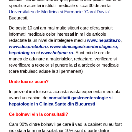
specifice acestei institutii medicale si cca 30 de ani la
Universitatea de Medicina si Farmacie “Carol Davila”
Bucuresti.
De peste 10 ani am mai multe siteuri care ofera gratuit
informatii medicale celor interesati in mii de articole
redactate la un nivel de intelegere mediu
www.hepatite.ro
,
www.despreboli.ro
,
www.clinicagastroenterologie.ro,
hepatolog.ro
si
www.helpme.ro
.
Sunt mii de ore de
munca de adunare a materialelor, redactare, verificare si
reverificare a textelor si punere la zi a articolelor medicale
(care trebuiesc aduse la zi permanent)
Unde lucrez acum?
In prezent imi folosesc aceasta vasta experienta medicala
avand un cabinet de
consultatii gastroenterologie si
hepatologie in Clinica Sante din Bucuresti
Ce bolnavi vin la consultatii?
Cam 90% dintre bolnavii pe care ii vad la cabinet nu au fost
niciodata la mine la spital, iar 10% sunt o parte dintre