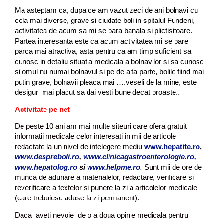
Ma asteptam ca, dupa ce am vazut zeci de ani bolnavi cu
cela mai diverse, grave si ciudate boli in spitalul Fundeni,
activitatea de acum sa mi se para banala si plictisitoare.
Partea interesanta este ca acum activitatea mi se pare
parca mai atractiva, asta pentru ca am timp suficient sa
cunosc in detaliu situatia medicala a bolnavilor si sa cunosc
si omul nu numai bolnavul si pe de alta parte, bolile fiind mai
putin grave, bolnavii pleaca mai ….veseli de la mine, este
desigur mai placut sa dai vesti bune decat proaste..
Activitate pe net
De peste 10 ani am mai multe siteuri care ofera gratuit
informatii medicale celor interesati in mii de articole
redactate la un nivel de intelegere mediu
www.hepatite.ro
,
www.despreboli.ro
,
www.clinicagastroenterologie.ro,
www.hepatolog.ro
si
www.helpme.ro
.
Sunt mii de ore de
munca de adunare a materialelor, redactare, verificare si
reverificare a textelor si punere la zi a articolelor medicale
(care trebuiesc aduse la zi permanent).
Daca aveti nevoie de o a doua opinie medicala pentru