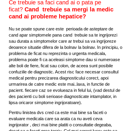
Ce trebuie sa faci cand ai o pata pe
ficat?
Cand trebuie sa mergi la medic
cand ai probleme hepatice
?
Nu se poate spune care este perioada de asteptare de
cand apar simptomele pana cand trebuie sa te ingrijorezi
sau durata a simptomelor care ar trebui sa va ingrijoreze
deoarece situatie difera de la bolnav la bolnav. In principiu, o
problema de ficat nu reprezinta o urgenta medicala,
problema poate fi ca aceleasi simptome dau si numeroase
alte boli de fiere, ficat sau colon, de aceea sunt posibile
confuziile de diagnostic. Acest risc face necesar consultul
medical pentru precizarea diagnosticului corect, apoi
urmarirea de catre medic este mai..laxa, in functie de
pacient. fiecare caz se evolueaza in felul lui, (vad destul de
des pacienti cu boli serioase diagnosticate intamplator, in
lipsa oricaror simptome ingrijoratoare).
Pentru linistea dvs cred ca este mai bine sa faceti o
evaluare medicala care sa arata ca nu aveti ceva
ingrijorator , deci mai bine platiti o consultatie degeaba,
decat sa o faceti prea tarziu .Cel mai corect lucru este sa