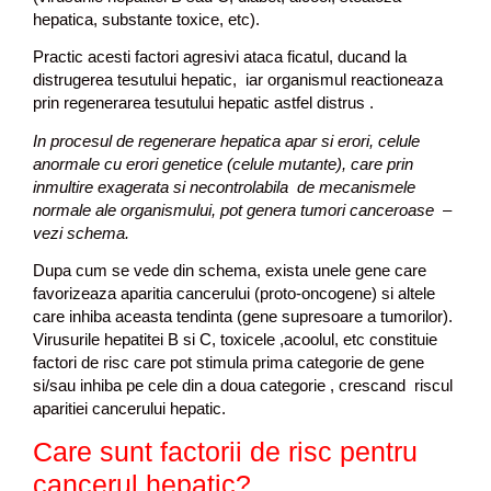
hepatica, substante toxice, etc).
Practic acesti factori agresivi ataca ficatul, ducand la
distrugerea tesutului hepatic, iar organismul reactioneaza
prin regenerarea tesutului hepatic astfel distrus .
In procesul de regenerare hepatica apar si erori, celule
anormale cu erori genetice (celule mutante), care prin
inmultire exagerata si necontrolabila de mecanismele
normale ale organismului, pot genera tumori canceroase –
vezi schema.
Dupa cum se vede din schema, exista unele gene care
favorizeaza aparitia cancerului (proto-oncogene) si altele
care inhiba aceasta tendinta (gene supresoare a tumorilor).
Virusurile hepatitei B si C, toxicele ,acoolul, etc constituie
factori de risc care pot stimula prima categorie de gene
si/sau inhiba pe cele din a doua categorie , crescand riscul
aparitiei cancerului hepatic.
Care sunt factorii de risc pentru
cancerul hepatic?