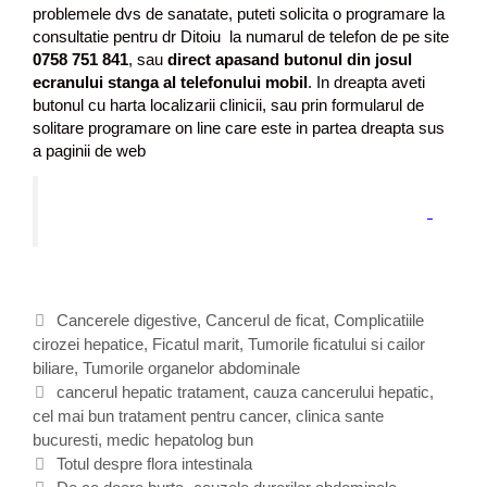
problemele dvs de sanatate, puteti solicita o programare la
consultatie pentru dr Ditoiu la numarul de telefon de pe site
0758 751 841
, sau
direct apasand butonul din josul
ecranului stanga al telefonului mobil
. In dreapta aveti
butonul cu harta localizarii clinicii, sau prin formularul de
solitare programare on line care este in partea dreapta sus
a paginii de web
C
Cancerele digestive
,
Cancerul de ficat
,
Complicatiile
cirozei hepatice
a
,
Ficatul marit
,
Tumorile ficatului si cailor
biliare
t
,
Tumorile organelor abdominale
e
E
cancerul hepatic tratament
,
cauza cancerului hepatic
,
cel mai bun tratament pentru cancer
g
t
,
clinica sante
bucuresti
o
i
,
medic hepatolog bun
N
r
c
Totul despre flora intestinala