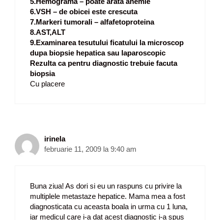
5.Hemograma – poate arata anemie
6.VSH – de obicei este crescuta
7.Markeri tumorali – alfafetoproteina
8.AST,ALT
9.Examinarea tesutului ficatului la microscop
dupa biopsie hepatica sau laparoscopic
Rezulta ca pentru diagnostic trebuie facuta
biopsia
Cu placere
irinela
februarie 11, 2009 la 9:40 am
Buna ziua! As dori si eu un raspuns cu privire la
multiplele metastaze hepatice. Mama mea a fost
diagnosticata cu aceasta boala in urma cu 1 luna,
iar medicul care i-a dat acest diagnostic i-a spus