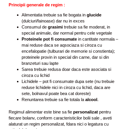
Principii generale de regim :
Alimentatia trebuie sa fie bogata in
glucide
(dulciuri/fainoase) dar nu in exces
Consumul de
grasimi
trebuie sa fie moderat, in
special animale, dar normal pentru cele vegetale
Proteinele pot fi consumate
in cantitate normala –
mai reduse daca se aqsociaza si ciroza cu
encefalopatie (tulburari de memorie si constienta);
proteinele provin in special din carne, dar si din
branzeturi sau lapte
Sarea trebuie redusa doar daca este asociata si
ciroza cu lichid
Lichidele – pot fi consumate dupa sete (nu trebuie
reduse lichidele nici in ciroza cu lichid, daca are
sete, bolnavul poate bea cat doreste)
Renuntarea trebuie sa fie totala la
alcool
.
Regimul alimentar este bine sa fie
personalizat
pentru
fiecare bolanv, conform caracteristicilor bolii sale , aveti
alaturat un regim personalizat, fdara nici o legatura cu