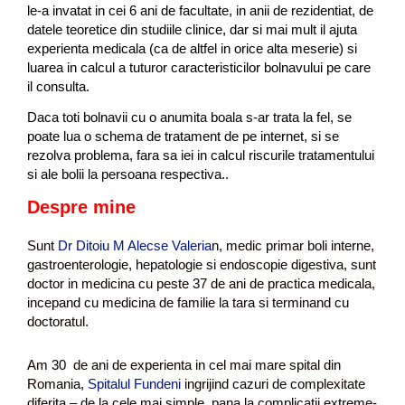
le-a invatat in cei 6 ani de facultate, in anii de rezidentiat, de
datele teoretice din studiile clinice, dar si mai mult il ajuta
experienta medicala (ca de altfel in orice alta meserie) si
luarea in calcul a tuturor caracteristicilor bolnavului pe care
il consulta.
Daca toti bolnavii cu o anumita boala s-ar trata la fel, se
poate lua o schema de tratament de pe internet, si se
rezolva problema, fara sa iei in calcul riscurile tratamentului
si ale bolii la persoana respectiva..
Despre mine
Sunt
Dr Ditoiu M Alecse Valeria
n, medic primar boli interne,
gastroenterologie, hepatologie si endoscopie digestiva, sunt
doctor in medicina cu peste 37 de ani de practica medicala,
incepand cu medicina de familie la tara si terminand cu
doctoratul.
Am 30 de ani de experienta in cel mai mare spital din
Romania,
Spitalul Fundeni
ingrijind cazuri de complexitate
diferita – de la cele mai simple, pana la complicatii extreme-