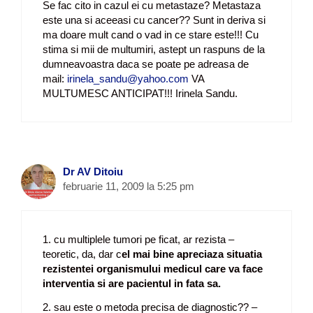
Se fac cito in cazul ei cu metastaze? Metastaza
este una si aceeasi cu cancer?? Sunt in deriva si
ma doare mult cand o vad in ce stare este!!! Cu
stima si mii de multumiri, astept un raspuns de la
dumneavoastra daca se poate pe adreasa de
mail:
irinela_sandu@yahoo.com
VA
MULTUMESC ANTICIPAT!!! Irinela Sandu.
Dr AV Ditoiu
februarie 11, 2009 la 5:25 pm
1. cu multiplele tumori pe ficat, ar rezista –
teoretic, da, dar c
el mai bine apreciaza situatia
rezistentei organismului medicul care va face
interventia si are pacientul in fata sa.
2. sau este o metoda precisa de diagnostic?? –