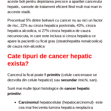
aceste boli pentru depistarea precoce a aparitiei cancerului
hepatic, sansele de tratament eficient fiind mult mai mari in
acceste stadii.
Procentual 5% dintre bolnavii cu cancer nu au nici un factor
de risc, 22% au ciroza hepatica postvirala, 43%, ciroza
hepatica alcoolica, si 27% ciroza hepatica de cauza
necunoscuta, in care este inclusa si ciroza hepatica ce
apare la pacientii cu ficat gras (steatohepatita nonalcoolica)
de cauza non-alcoolica
Cate tipuri de cancer hepatic
exista?
Cancerul la ficat poate fi
primitiv
(celule canceroase se
dezvolta din celule hepatice) sau
secundar
rinichi, san).
Sunt mai multe tipuri histologice de
cancer hepatic
primitiv
:
Carcinomul
hepatocelular (hepatocarcinomul)- este
cea mai frecventa tumora hepatica neoplazica