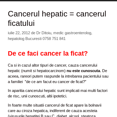
Cancerul hepatic = cancerul
ficatului
iulie 22, 2012
de
Dr Ditoiu, medic gastroenterolog,
hepatolog Bucuresti 0758 751 841
De ce faci cancer la ficat?
Ca si in cazul altor tipuri de cancer, cauza cancerului
hepatic (numit si hepatocarcinom)
nu este cunoscuta
. De
aceea, rareori putem raspunde la intrebarea pacientului sau
a familiei ”de ce am facut eu cancer de ficat?”
In aparitia cancerului hepatic sunt implicati mai multi factori
de risc, unii cunoscuti, altii ipotetici.
In foarte multe situatii cancerul de ficat apare la bolnavii
care au ciroza hepatica, indiferent de cauza acesteia
(virusurile hepatitei B sau C, diabet, alcool, steatoza