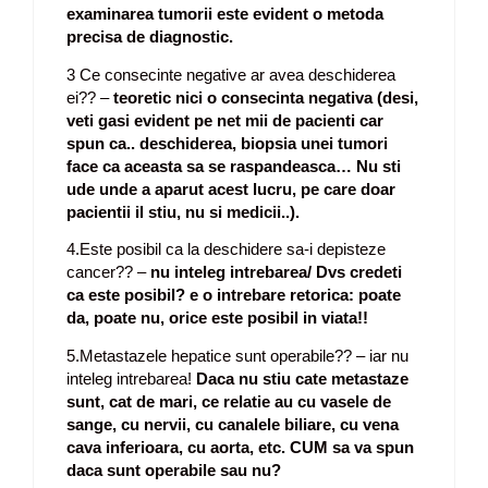
examinarea tumorii este evident o metoda
precisa de diagnostic.
3 Ce consecinte negative ar avea deschiderea
ei?? –
teoretic nici o consecinta negativa (desi,
veti gasi evident pe net mii de pacienti car
spun ca.. deschiderea, biopsia unei tumori
face ca aceasta sa se raspandeasca… Nu sti
ude unde a aparut acest lucru, pe care doar
pacientii il stiu, nu si medicii..).
4.Este posibil ca la deschidere sa-i depisteze
cancer?? –
nu inteleg intrebarea/ Dvs credeti
ca este posibil? e o intrebare retorica: poate
da, poate nu, orice este posibil in viata!!
5.Metastazele hepatice sunt operabile?? – iar nu
inteleg intrebarea!
Daca nu stiu cate metastaze
sunt, cat de mari, ce relatie au cu vasele de
sange, cu nervii, cu canalele biliare, cu vena
cava inferioara, cu aorta, etc. CUM sa va spun
daca sunt operabile sau nu?