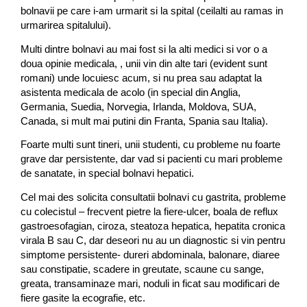
bolnavii pe care i-am urmarit si la spital (ceilalti au ramas in
urmarirea spitalului).
Multi dintre bolnavi au mai fost si la alti medici si vor o a
doua opinie medicala, , unii vin din alte tari (evident sunt
romani) unde locuiesc acum, si nu prea sau adaptat la
asistenta medicala de acolo (in special din Anglia,
Germania, Suedia, Norvegia, Irlanda, Moldova, SUA,
Canada, si mult mai putini din Franta, Spania sau Italia).
Foarte multi sunt tineri, unii studenti, cu probleme nu foarte
grave dar persistente, dar vad si pacienti cu mari probleme
de sanatate, in special bolnavi hepatici.
Cel mai des solicita consultatii bolnavi cu gastrita, probleme
cu colecistul – frecvent pietre la fiere-ulcer, boala de reflux
gastroesofagian, ciroza, steatoza hepatica, hepatita cronica
virala B sau C, dar deseori nu au un diagnostic si vin pentru
simptome persistente- dureri abdominala, balonare, diaree
sau constipatie, scadere in greutate, scaune cu sange,
greata, transaminaze mari, noduli in ficat sau modificari de
fiere gasite la ecografie, etc.