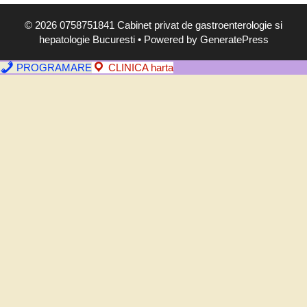
m
© 2026 0758751841 Cabinet privat de gastroenterologie si
p
hepatologie Bucuresti
• Powered by
GeneratePress
t
o
PROGRAMARE
CLINICA harta
m
e
,
d
i
a
g
n
o
s
t
i
c
e
-