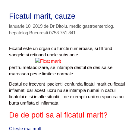
Ficatul marit, cauze
ianuarie 10, 2019
de
Dr Ditoiu, medic gastroenterolog,
hepatolog Bucuresti 0758 751 841
Ficatul este un organ cu functii numeroase, si filtrand
sangele si retinand unele substante
pentru metabolizare, se intampla destul de des sa se
mareasca peste limitele normale
Destul de frecvent pacientii confunda ficatul marit cu ficatul
inflamat, dar acest lucru nu se intampla numai in cazul
ficatului ci si in alte situatii – de exemplu unii nu spun ca au
burta umflata ci inflamata
De de poti sa ai ficatul marit?
Citește mai mult
F
i