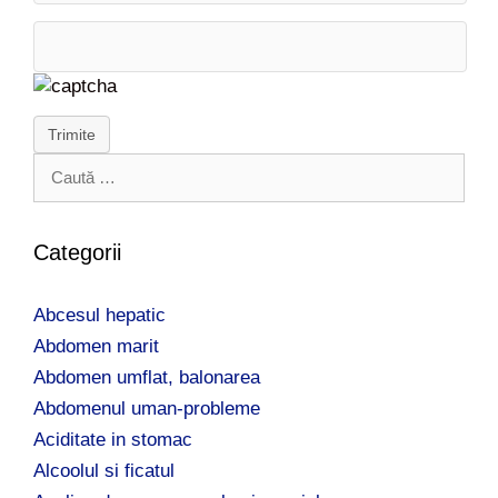
Trimite
C
a
u
t
Categorii
ă
d
Abcesul hepatic
u
p
Abdomen marit
ă
Abdomen umflat, balonarea
:
Abdomenul uman-probleme
Aciditate in stomac
Alcoolul si ficatul