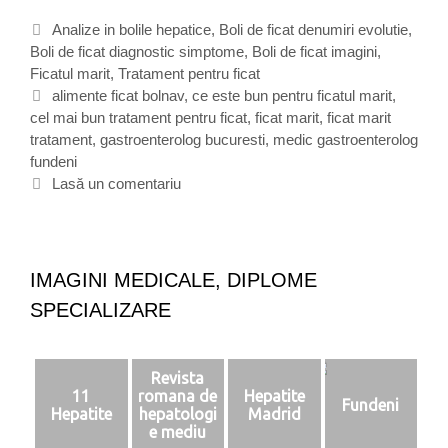
c
C
Analize in bolile hepatice
,
Boli de ficat denumiri evolutie
,
a
Boli de ficat diagnostic simptome
a
,
Boli de ficat imagini
,
t
Ficatul marit
t
,
Tratament pentru ficat
u
e
E
alimente ficat bolnav
,
ce este bun pentru ficatul marit
,
l
cel mai bun tratament pentru ficat
g
t
,
ficat marit
,
ficat marit
m
tratament
o
i
,
gastroenterolog bucuresti
,
medic gastroenterolog
a
fundeni
r
c
r
i
h
Lasă un comentariu
i
i
e
t
t
,
e
c
a
IMAGINI MEDICALE, DIPLOME
u
SPECIALIZARE
z
e
Revista
11
romana de
Hepatite
Fundeni
Hepatite
hepatologi
Madrid
e mediu