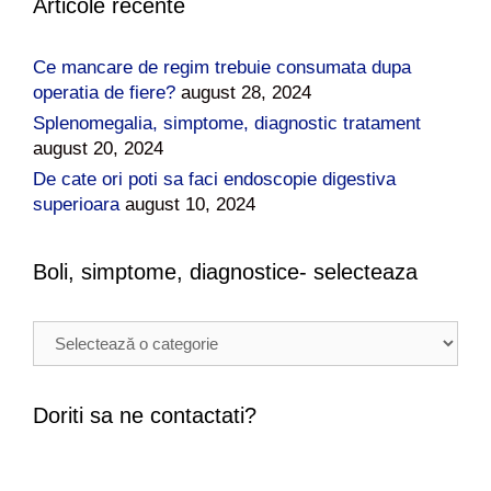
Articole recente
Ce mancare de regim trebuie consumata dupa
operatia de fiere?
august 28, 2024
Splenomegalia, simptome, diagnostic tratament
august 20, 2024
De cate ori poti sa faci endoscopie digestiva
superioara
august 10, 2024
Boli, simptome, diagnostice- selecteaza
B
o
l
i
Doriti sa ne contactati?
,
s
i