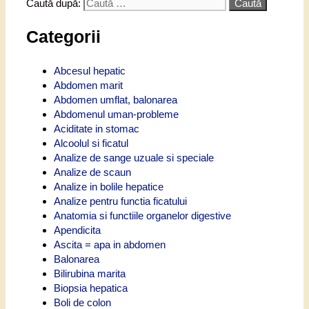
Caută după:
Categorii
Abcesul hepatic
Abdomen marit
Abdomen umflat, balonarea
Abdomenul uman-probleme
Aciditate in stomac
Alcoolul si ficatul
Analize de sange uzuale si speciale
Analize de scaun
Analize in bolile hepatice
Analize pentru functia ficatului
Anatomia si functiile organelor digestive
Apendicita
Ascita = apa in abdomen
Balonarea
Bilirubina marita
Biopsia hepatica
Boli de colon