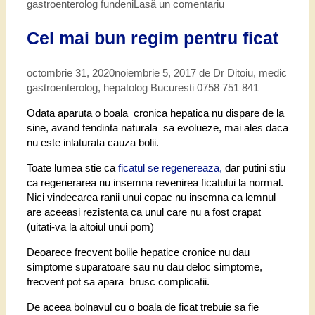
gastroenterolog fundeni
Lasă un comentariu
Cel mai bun regim pentru ficat
octombrie 31, 2020
noiembrie 5, 2017
de
Dr Ditoiu, medic
gastroenterolog, hepatolog Bucuresti 0758 751 841
Odata aparuta o boala cronica hepatica nu dispare de la
sine, avand tendinta naturala sa evolueze, mai ales daca
nu este inlaturata cauza bolii.
Toate lumea stie ca
ficatul se regenereaza,
dar putini stiu
ca regenerarea nu insemna revenirea ficatului la normal.
Nici vindecarea ranii unui copac nu insemna ca lemnul
are aceeasi rezistenta ca unul care nu a fost crapat
(uitati-va la altoiul unui pom)
Deoarece frecvent bolile hepatice cronice nu dau
simptome suparatoare sau nu dau deloc simptome,
frecvent pot sa apara brusc complicatii.
De aceea bolnavul cu o boala de ficat trebuie sa fie