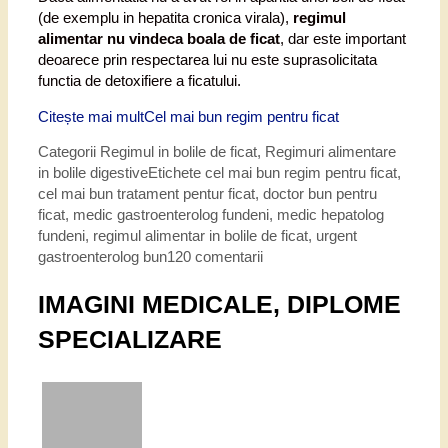
(de exemplu in hepatita cronica virala),
regimul
alimentar nu vindeca boala de ficat
, dar este important
deoarece prin respectarea lui nu este suprasolicitata
functia de detoxifiere a ficatului.
Citește mai mult
Cel mai bun regim pentru ficat
Categorii
Regimul in bolile de ficat
,
Regimuri alimentare
in bolile digestive
Etichete
cel mai bun regim pentru ficat
,
cel mai bun tratament pentur ficat
,
doctor bun pentru
ficat
,
medic gastroenterolog fundeni
,
medic hepatolog
fundeni
,
regimul alimentar in bolile de ficat
,
urgent
gastroenterolog bun
120 comentarii
IMAGINI MEDICALE, DIPLOME
SPECIALIZARE