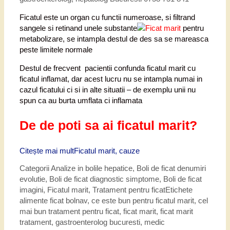
Ficatul este un organ cu functii numeroase, si filtrand
sangele si retinand unele substante
pentru
metabolizare, se intampla destul de des sa se mareasca
peste limitele normale
Destul de frecvent pacientii confunda ficatul marit cu
ficatul inflamat, dar acest lucru nu se intampla numai in
cazul ficatului ci si in alte situatii – de exemplu unii nu
spun ca au burta umflata ci inflamata
De de poti sa ai ficatul marit?
Citește mai mult
Ficatul marit, cauze
Categorii
Analize in bolile hepatice
,
Boli de ficat denumiri
evolutie
,
Boli de ficat diagnostic simptome
,
Boli de ficat
imagini
,
Ficatul marit
,
Tratament pentru ficat
Etichete
alimente ficat bolnav
,
ce este bun pentru ficatul marit
,
cel
mai bun tratament pentru ficat
,
ficat marit
,
ficat marit
tratament
,
gastroenterolog bucuresti
,
medic