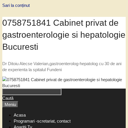
Sari la conținut
0758751841 Cabinet privat de
gastroenterologie si hepatologie
Bucuresti
Dr Ditoiu Alecse Valerian,gastroenterolog-hepatolog cu 30 de ani
de experienta la spitalul Fundeni
Caută
Meniu
Acasa
Programari -scretariat, contact
Aparitii Tv