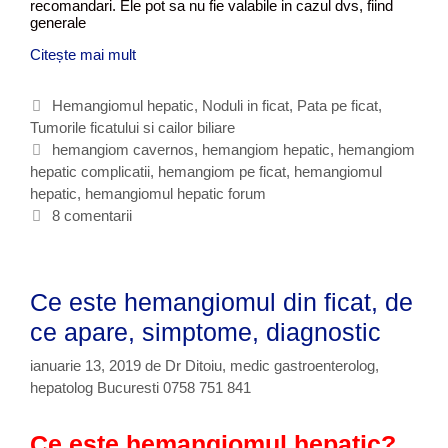
recomandari. Ele pot sa nu fie valabile in cazul dvs, fiind
generale
Citește mai mult
H
e
m
C
Hemangiomul hepatic
,
Noduli in ficat
,
Pata pe ficat
,
a
Tumorile ficatului si cailor biliare
a
n
t
E
hemangiom cavernos
,
hemangiom hepatic
,
hemangiom
g
hepatic complicatii
e
t
,
hemangiom pe ficat
,
hemangiomul
i
hepatic
g
i
,
hemangiomul hepatic forum
o
o
c
8 comentarii
m
r
h
u
i
e
l
i
t
h
Ce este hemangiomul din ficat, de
e
e
ce apare, simptome, diagnostic
p
a
ianuarie 13, 2019
de
Dr Ditoiu, medic gastroenterolog,
t
hepatolog Bucuresti 0758 751 841
i
c
f
Ce e
ste hemangiomul hepatic?