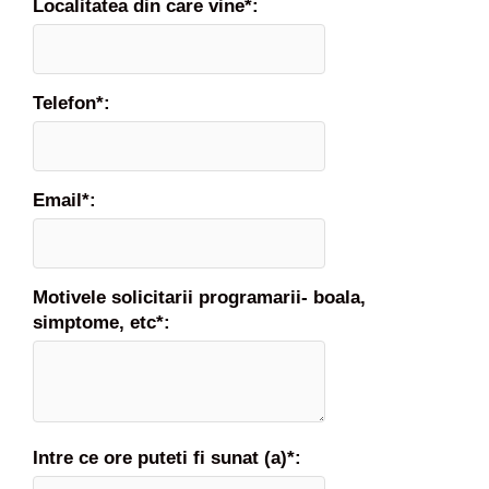
Localitatea din care vine*:
s
i
m
p
Telefon*:
t
o
m
e
,
Email*:
d
i
a
g
Motivele solicitarii programarii- boala,
n
simptome, etc*:
o
s
t
i
c
Intre ce ore puteti fi sunat (a)*: