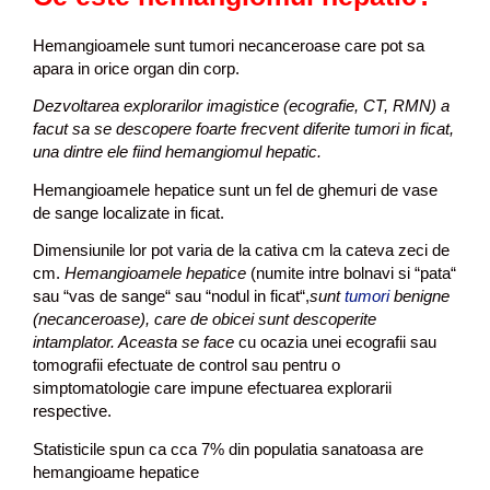
o
r
Hemangioamele sunt tumori necanceroase care pot sa
u
apara in orice organ din corp.
m
Dezvoltarea explorarilor imagistice (ecografie, CT, RMN) a
facut sa se descopere foarte frecvent diferite tumori in ficat,
una dintre ele fiind hemangiomul hepatic.
Hemangioamele hepatice sunt un fel de ghemuri de vase
de sange localizate in ficat.
Dimensiunile lor pot varia de la cativa cm la cateva zeci de
cm.
Hemangioamele hepatice
(numite intre bolnavi si “pata“
sau “vas de sange“ sau “nodul in ficat“,
sunt
tumori
benigne
(necanceroase), care de obicei sunt descoperite
intamplator. Aceasta se face
cu ocazia unei ecografii sau
tomografii efectuate de control sau pentru o
simptomatologie care impune efectuarea explorarii
respective.
Statisticile spun ca cca 7% din populatia sanatoasa are
hemangioame hepatice