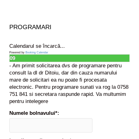
u
l
d
i
PROGRAMARI
n
f
i
Calendarul se încarcă...
c
Powered by
Booking Calendar
a
09
t
- Am primit solicitarea dvs de programare pentru
,
consult la dl dr Ditoiu, dar din cauza numarului
d
mare de solicitari ea nu poate fi procesata
e
electronic. Pentru programare sunati va rog la 0758
c
751 841 si secretara raspunde rapid. Va multumim
e
pentru intelegere
a
p
Numele bolnavului*:
a
r
e
,