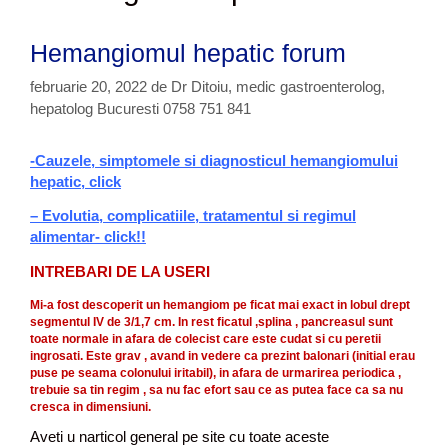
Hemangiomul hepatic forum
februarie 20, 2022
de
Dr Ditoiu, medic gastroenterolog,
hepatolog Bucuresti 0758 751 841
-Cauzele, simptomele si diagnosticul hemangiomului
hepatic, click
– Evolutia, complicatiile, tratamentul si regimul
alimentar- click!!
INTREBARI DE LA USERI
Mi-a fost descoperit un hemangiom pe ficat mai exact in lobul drept
segmentul IV de 3/1,7 cm. In rest ficatul ,splina , pancreasul sunt
toate normale in afara de colecist care este cudat si cu peretii
ingrosati. Este grav , avand in vedere ca prezint balonari (initial erau
puse pe seama colonului iritabil), in afara de urmarirea periodica ,
trebuie sa tin regim , sa nu fac efort sau ce as putea face ca sa nu
cresca in dimensiuni.
Aveti u narticol general pe site cu toate aceste