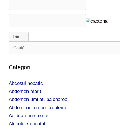
Trimite
C
a
u
t
Categorii
ă
d
Abcesul hepatic
u
p
Abdomen marit
ă
Abdomen umflat, balonarea
:
Abdomenul uman-probleme
Aciditate in stomac
Alcoolul si ficatul