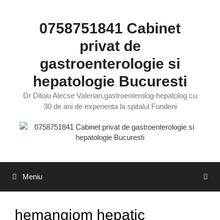
Sari
la
0758751841 Cabinet
conținut
privat de
gastroenterologie si
hepatologie Bucuresti
Dr Ditoiu Alecse Valerian,gastroenterolog-hepatolog cu
30 de ani de experienta la spitalul Fundeni
Meniu
hemangiom hepatic