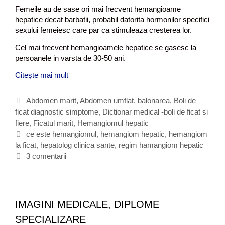
Femeile au de sase ori mai frecvent hemangioame
hepatice decat barbatii, probabil datorita hormonilor specifici
sexului femeiesc care par ca stimuleaza cresterea lor.
Cel mai frecvent hemangioamele hepatice se gasesc la
persoanele in varsta de 30-50 ani.
Citește mai mult
C
e
e
C
Abdomen marit
,
Abdomen umflat, balonarea
,
Boli de
s
ficat diagnostic simptome
a
,
Dictionar medical -boli de ficat si
t
fiere
t
,
Ficatul marit
,
Hemangiomul hepatic
e
e
E
ce este hemangiomul
,
hemangiom hepatic
,
hemangiom
h
la ficat
g
t
,
hepatolog clinica sante
,
regim hamangiom hepatic
e
o
i
3 comentarii
m
r
c
a
i
h
n
i
e
g
t
i
IMAGINI MEDICALE, DIPLOME
e
o
SPECIALIZARE
m