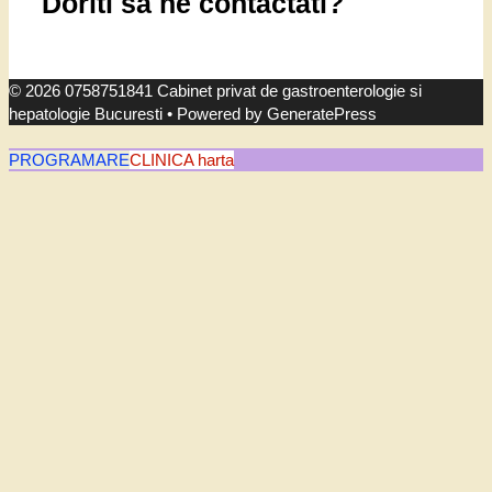
Doriti sa ne contactati?
© 2026 0758751841 Cabinet privat de gastroenterologie si
hepatologie Bucuresti
• Powered by
GeneratePress
PROGRAMARE
CLINICA harta