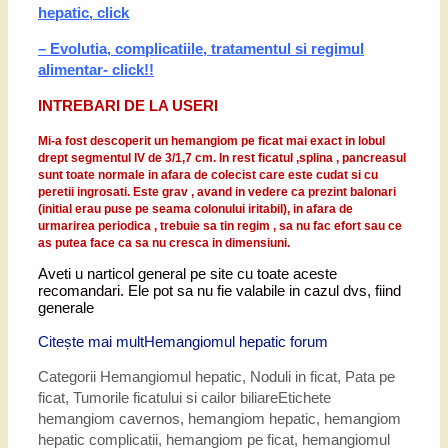
hepatic, click
– Evolutia, complicatiile, tratamentul si regimul
alimentar- click!!
INTREBARI DE LA USERI
Mi-a fost descoperit un hemangiom pe ficat mai exact in lobul
drept segmentul IV de 3/1,7 cm. In rest ficatul ,splina , pancreasul
sunt toate normale in afara de colecist care este cudat si cu
peretii ingrosati. Este grav , avand in vedere ca prezint balonari
(initial erau puse pe seama colonului iritabil), in afara de
urmarirea periodica , trebuie sa tin regim , sa nu fac efort sau ce
as putea face ca sa nu cresca in dimensiuni.
Aveti u narticol general pe site cu toate aceste
recomandari. Ele pot sa nu fie valabile in cazul dvs, fiind
generale
Citește mai mult
Hemangiomul hepatic forum
Categorii
Hemangiomul hepatic
,
Noduli in ficat
,
Pata pe
ficat
,
Tumorile ficatului si cailor biliare
Etichete
hemangiom cavernos
,
hemangiom hepatic
,
hemangiom
hepatic complicatii
,
hemangiom pe ficat
,
hemangiomul