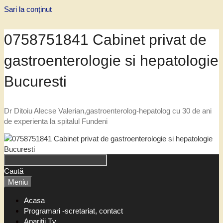
Sari la conținut
0758751841 Cabinet privat de
gastroenterologie si hepatologie
Bucuresti
Dr Ditoiu Alecse Valerian,gastroenterolog-hepatolog cu 30 de ani
de experienta la spitalul Fundeni
Caută
Meniu
Acasa
Programari -scretariat, contact
Aparitii Tv