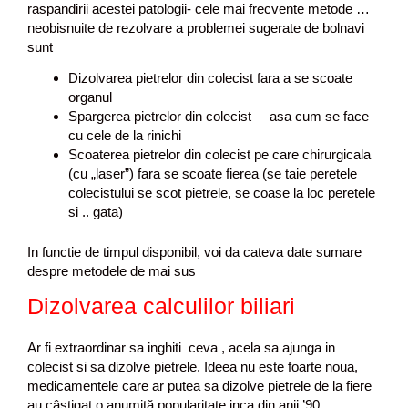
raspandirii acestei patologii- cele mai frecvente metode …
neobisnuite de rezolvare a problemei sugerate de bolnavi
sunt
Dizolvarea pietrelor din colecist fara a se scoate
organul
Spargerea pietrelor din colecist – asa cum se face
cu cele de la rinichi
Scoaterea pietrelor din colecist pe care chirurgicala
(cu „laser”) fara se scoate fierea (se taie peretele
colecistului se scot pietrele, se coase la loc peretele
si .. gata)
In functie de timpul disponibil, voi da cateva date sumare
despre metodele de mai sus
Dizolvarea calculilor biliari
Ar fi extraordinar sa inghiti ceva , acela sa ajunga in
colecist si sa dizolve pietrele. Ideea nu este foarte noua,
medicamentele care ar putea sa dizolve pietrele de la fiere
au câștigat o anumită popularitate inca din anii ’90.