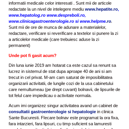
informatii medicale celor interesati . Sunt mii de articole
redactate la un nivel de intelegere mediu
www.hepatite.ro
,
www.hepatolog.ro www.despreboli.ro
,
www.clinicagastroenterologie.ro si
www.helpme
.ro
.
Sunt mii de ore de munca de adunare a materialelor,
redactare, verificare si reverificare a textelor si punere la zi
a articolelor medicale (care trebuiesc aduse la zi
permanent)
Unde pot fi gasit acum?
Din luna iunie 2019 am hotarat ca este cazul sa renunt sa
lucrez in sistemul de stat dupa aproape 40 de ani si am
trecut in cel privat. M-am cam saturat de imposibilitatea
organizarii activitatii, de lungile cozi de la usa cabinetului
care nemultumeau (pe drept cuvant) bolnavii, de lipsurile de
tot felul care impiedicau o activitate normala.
Acum imi organizez singur activitatea avand un cabinet de
consultatii gastroenterologie si hepatologie
in clinica
Sante Bucuresti. FIecare bolnav este programat la ora fixa,
fara intarzieri, fara lipsuri, cu timp suficient sa lamuresti