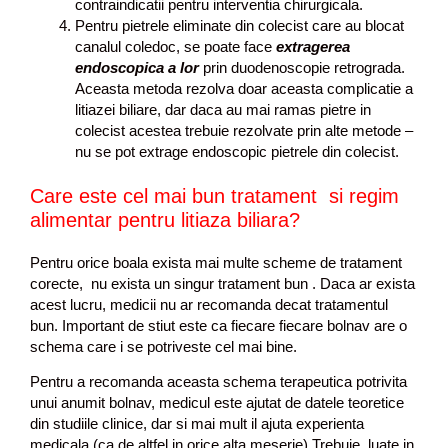
contraindicatii pentru interventia chirurgicala.
Pentru pietrele eliminate din colecist care au blocat
canalul coledoc, se poate face
extragerea
endoscopica a lor
prin duodenoscopie retrograda.
Aceasta metoda rezolva doar aceasta complicatie a
litiazei biliare, dar daca au mai ramas pietre in
colecist acestea trebuie rezolvate prin alte metode –
nu se pot extrage endoscopic pietrele din colecist.
Care este cel mai bun tratament si regim
alimentar pentru litiaza biliara?
Pentru orice boala exista mai multe scheme de tratament
corecte, nu exista un singur tratament bun . Daca ar exista
acest lucru, medicii nu ar recomanda decat tratamentul
bun. Important de stiut este ca fiecare fiecare bolnav are o
schema care i se potriveste cel mai bine.
Pentru a recomanda aceasta schema terapeutica potrivita
unui anumit bolnav, medicul este ajutat de datele teoretice
din studiile clinice, dar si mai mult il ajuta experienta
medicala (ca de altfel in orice alta meserie).Trebuie luate in