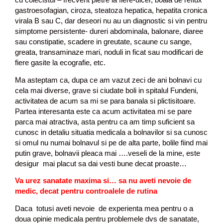
gastroesofagian, ciroza, steatoza hepatica, hepatita cronica
virala B sau C, dar deseori nu au un diagnostic si vin pentru
simptome persistente- dureri abdominala, balonare, diaree
sau constipatie, scadere in greutate, scaune cu sange,
greata, transaminaze mari, noduli in ficat sau modificari de
fiere gasite la ecografie, etc.
Ma asteptam ca, dupa ce am vazut zeci de ani bolnavi cu
cela mai diverse, grave si ciudate boli in spitalul Fundeni,
activitatea de acum sa mi se para banala si plictisitoare.
Partea interesanta este ca acum activitatea mi se pare
parca mai atractiva, asta pentru ca am timp suficient sa
cunosc in detaliu situatia medicala a bolnavilor si sa cunosc
si omul nu numai bolnavul si pe de alta parte, bolile fiind mai
putin grave, bolnavii pleaca mai ….veseli de la mine, este
desigur mai placut sa dai vesti bune decat proaste…
Va urez sanatate maxima si… sa nu aveti nevoie de
medic, decat pentru controalele de rutina
Daca totusi aveti nevoie de experienta mea pentru o a
doua opinie medicala pentru problemele dvs de sanatate,