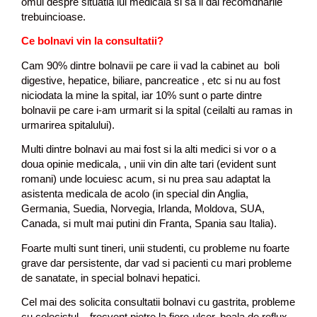
omul despre situatia lui medicala si sa ii dai recomdnarile
trebuincioase.
Ce bolnavi vin la consultatii?
Cam 90% dintre bolnavii pe care ii vad la cabinet au boli
digestive, hepatice, biliare, pancreatice , etc si nu au fost
niciodata la mine la spital, iar 10% sunt o parte dintre
bolnavii pe care i-am urmarit si la spital (ceilalti au ramas in
urmarirea spitalului).
Multi dintre bolnavi au mai fost si la alti medici si vor o a
doua opinie medicala, , unii vin din alte tari (evident sunt
romani) unde locuiesc acum, si nu prea sau adaptat la
asistenta medicala de acolo (in special din Anglia,
Germania, Suedia, Norvegia, Irlanda, Moldova, SUA,
Canada, si mult mai putini din Franta, Spania sau Italia).
Foarte multi sunt tineri, unii studenti, cu probleme nu foarte
grave dar persistente, dar vad si pacienti cu mari probleme
de sanatate, in special bolnavi hepatici.
Cel mai des solicita consultatii bolnavi cu gastrita, probleme
cu colecistul – frecvent pietre la fiere-ulcer, boala de reflux