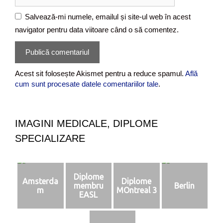
i
l
t
Salvează-mi numele, emailul și site-ul web în acest
w
navigator pentru data viitoare când o să comentez.
e
b
Acest sit folosește Akismet pentru a reduce spamul.
Află
cum sunt procesate datele comentariilor tale
.
IMAGINI MEDICALE, DIPLOME
SPECIALIZARE
Diplome
Amsterda
Diplome
membru
Berlin
m
MOntreal 3
EASL