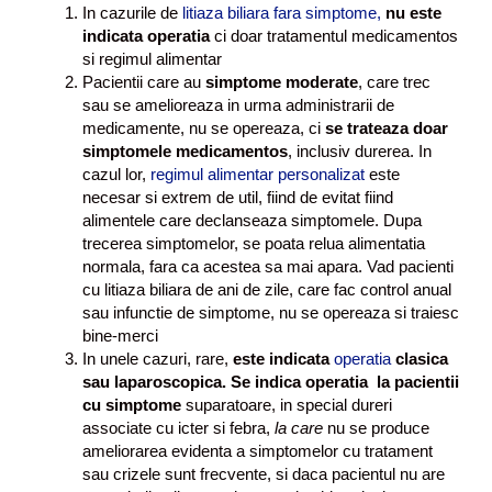
In cazurile de
litiaza biliara fara simptome,
nu este
indicata operatia
ci doar tratamentul medicamentos
si regimul alimentar
Pacientii care au
simptome moderate
, care trec
sau se amelioreaza in urma administrarii de
medicamente, nu se opereaza, ci
se trateaza doar
simptomele medicamentos
, inclusiv durerea. In
cazul lor,
regimul alimentar personalizat
este
necesar si extrem de util, fiind de evitat fiind
alimentele care declanseaza simptomele. Dupa
trecerea simptomelor, se poata relua alimentatia
normala, fara ca acestea sa mai apara. Vad pacienti
cu litiaza biliara de ani de zile, care fac control anual
sau infunctie de simptome, nu se opereaza si traiesc
bine-merci
In unele cazuri, rare,
este indicata
operatia
clasica
sau laparoscopica. Se indica operatia la pacientii
cu simptome
suparatoare, in special dureri
associate cu icter si febra,
la care
nu se produce
ameliorarea evidenta a simptomelor cu tratament
sau crizele sunt frecvente, si daca pacientul nu are