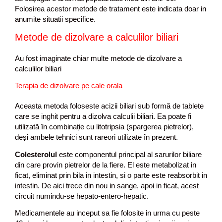
Folosirea acestor metode de tratament este indicata doar in
anumite situatii specifice.
Metode de dizolvare a calculilor biliari
Au fost imaginate chiar multe metode de dizolvare a
calculilor biliari
Terapia de dizolvare pe cale orala
Aceasta metoda foloseste acizii biliari sub formă de tablete
care se inghit pentru a dizolva calculii biliari. Ea poate fi
utilizată în combinație cu litotripsia (spargerea pietrelor),
deși ambele tehnici sunt rareori utilizate în prezent.
Colesterolul
este componentul principal al sarurilor biliare
din care provin pietrelor de la fiere. El este metabolizat in
ficat, eliminat prin bila in intestin, si o parte este reabsorbit in
intestin. De aici trece din nou in sange, apoi in ficat, acest
circuit numindu-se hepato-entero-hepatic.
Medicamentele au inceput sa fie folosite in urma cu peste