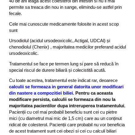
40 de ani leaga acest colesterol din intestin si nu ii mai
permite sa treaca din nou in sange, elimindu-se astfel prin
fecale.
Cele mai cunoscute medicamente folosite in acest scop
sunt
Ursodiolul (acidul ursodeoxicolic, Actigal, UDCAl) și
chenodiolul (Chenix) , majoritatea medicilor preferand acidul
ursodeoxicolic.
Tratamentul se face pe termen lung si pare să reducă în
special riscul de durere biliară și colecistită acută.
Cu toate acestea, tratamentul este indicat rar, deoarece
calculii se formeaza in general datorita unor modificari
din nastere a compozitiei biliei.
Pentru ca aceasta
modificare persista, calculii se formeaza din nou la
majoritatea pacientilor dupa intreruperea tratamentului.
Pacienții cu cel mai probabil beneficiu sunt cei cu pietre
mici (cu diametrul mai mic de 1,5 cm) care au un conținut
ridicat de colesterol. Pacienții care probabil nu vor beneficia
de acest tratament sunt cei obezi si cei cu calculi biliari