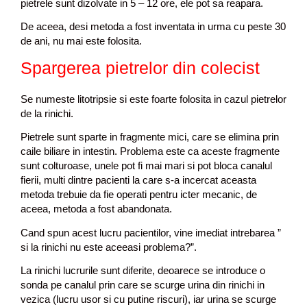
pietrele sunt dizolvate in 5 – 12 ore, ele pot sa reapara.
De aceea, desi metoda a fost inventata in urma cu peste 30
de ani, nu mai este folosita.
Spargerea pietrelor din colecist
Se numeste litotripsie si este foarte folosita in cazul pietrelor
de la rinichi.
Pietrele sunt sparte in fragmente mici, care se elimina prin
caile biliare in intestin. Problema este ca aceste fragmente
sunt colturoase, unele pot fi mai mari si pot bloca canalul
fierii, multi dintre pacienti la care s-a incercat aceasta
metoda trebuie da fie operati pentru icter mecanic, de
aceea, metoda a fost abandonata.
Cand spun acest lucru pacientilor, vine imediat intrebarea ”
si la rinichi nu este aceeasi problema?”.
La rinichi lucrurile sunt diferite, deoarece se introduce o
sonda pe canalul prin care se scurge urina din rinichi in
vezica (lucru usor si cu putine riscuri), iar urina se scurge