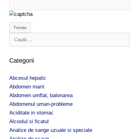
Trimite
C
a
u
t
Categorii
ă
d
Abcesul hepatic
u
p
Abdomen marit
ă
Abdomen umflat, balonarea
:
Abdomenul uman-probleme
Aciditate in stomac
Alcoolul si ficatul
Analize de sange uzuale si speciale
Analize de scaun