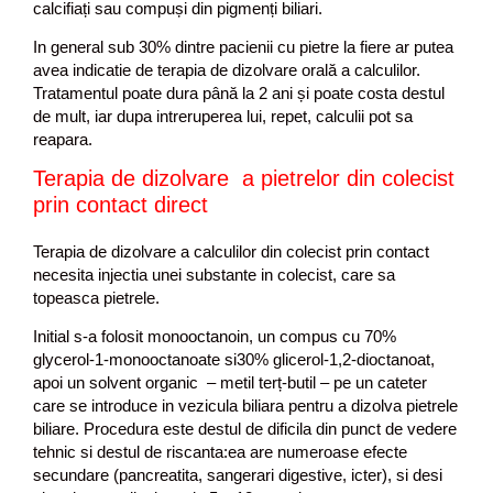
calcifiați sau compuși din pigmenți biliari.
In general sub 30% dintre pacienii cu pietre la fiere ar putea
avea indicatie de terapia de dizolvare orală a calculilor.
Tratamentul poate dura până la 2 ani și poate costa destul
de mult, iar dupa intreruperea lui, repet, calculii pot sa
reapara.
Terapia de dizolvare a pietrelor din colecist
prin contact direct
Terapia de dizolvare a calculilor din colecist prin contact
necesita injectia unei substante in colecist, care sa
topeasca pietrele.
Initial s-a folosit monooctanoin, un compus cu 70%
glycerol-1-monooctanoate si30% glicerol-1,2-dioctanoat,
apoi un solvent organic – metil terț-butil – pe un cateter
care se introduce in vezicula biliara pentru a dizolva pietrele
biliare. Procedura este destul de dificila din punct de vedere
tehnic si destul de riscanta:ea are numeroase efecte
secundare (pancreatita, sangerari digestive, icter), si desi