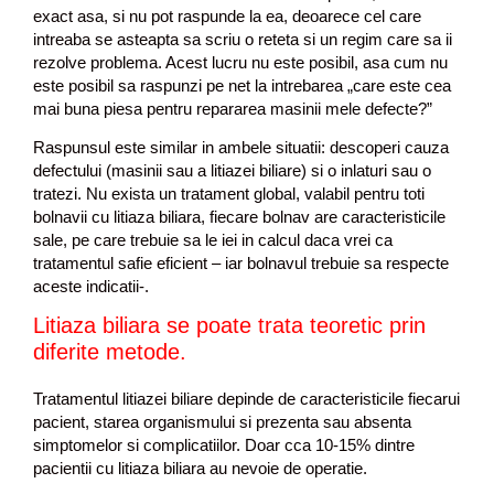
exact asa, si nu pot raspunde la ea, deoarece cel care
intreaba se asteapta sa scriu o reteta si un regim care sa ii
rezolve problema. Acest lucru nu este posibil, asa cum nu
este posibil sa raspunzi pe net la intrebarea „care este cea
mai buna piesa pentru repararea masinii mele defecte?”
Raspunsul este similar in ambele situatii: descoperi cauza
defectului (masinii sau a litiazei biliare) si o inlaturi sau o
tratezi. Nu exista un tratament global, valabil pentru toti
bolnavii cu litiaza biliara, fiecare bolnav are caracteristicile
sale, pe care trebuie sa le iei in calcul daca vrei ca
tratamentul safie eficient – iar bolnavul trebuie sa respecte
aceste indicatii-.
Litiaza biliara se poate trata teoretic prin
diferite metode.
Tratamentul litiazei biliare depinde de caracteristicile fiecarui
pacient, starea organismului si prezenta sau absenta
simptomelor si complicatiilor. Doar cca 10-15% dintre
pacientii cu litiaza biliara au nevoie de operatie.