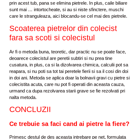
prin acest tub, pana se elimina pietrele. In plus, caile biliare
sunt mai … intortocheate, si au si niste sfinctere, muschi
care le stranguleaza, aici blocandu-se cel mai des pietrele.
Scoaterea pietrelor din colecist
fara sa scoti si colecistul
Ar fi o metoda buna, teoretic, dar practic nu se poate face,
deoarece colecistul are peretii subtiri si nu prea tine
cusatura, in plus, ca si la dizolvarea chimica, calculii pot sa
reapara, si nu poti sa tot tai peretele fierii si sa il cosi din doi
in doi ani. Metoda se aplica doar la bolnavii gravi cu pietre si
colecistita acuta, care nu pot fi operati din aceasta cauza,
urmand ca dupa rezolvarea starii grave se fie rezolvati pri
nalta metoda.
CONCLUZII
Ce trebuie sa faci cand ai pietre la fiere?
Primesc destul de des aceasta intrebare pe net, formulata