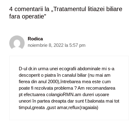
g
e
4 comentarii la „
Tratamentul litiazei biliare
a
fara operatie
”
r
e
a
r
Rodica
t
noiembrie 8, 2022 la 5:57 pm
i
c
o
D-ul dr.in urma unei ecografii abdominale mi s-a
l
descoperit o piatra în canalul biliar (nu mai am
e
fierea din anul 2000),întrebarea mea este cum
poate fi rezolvata problema ? Am recomandarea
pt efectuarea colangioRMN.am dureri ușoare
uneori în partea dreapta dar sunt f.balonata mai tot
timpul,greata ,gust amar,reflux(ragaiala)