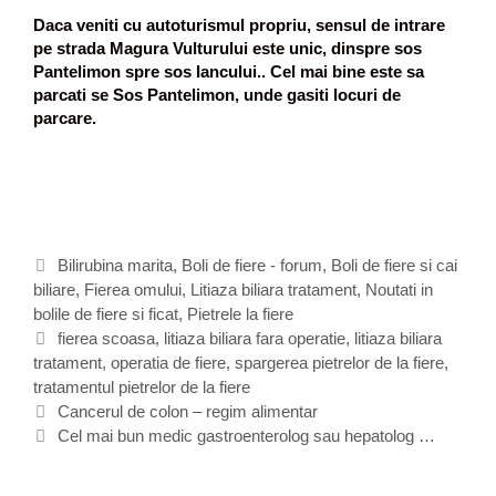
Daca veniti cu autoturismul propriu, sensul de intrare
pe strada Magura Vulturului este unic, dinspre sos
Pantelimon spre sos Iancului.. Cel mai bine este sa
parcati se Sos Pantelimon, unde gasiti locuri de
parcare.
C
Bilirubina marita
,
Boli de fiere - forum
,
Boli de fiere si cai
biliare
a
,
Fierea omului
,
Litiaza biliara tratament
,
Noutati in
bolile de fiere si ficat
t
,
Pietrele la fiere
e
E
fierea scoasa
,
litiaza biliara fara operatie
,
litiaza biliara
tratament
g
t
,
operatia de fiere
,
spargerea pietrelor de la fiere
,
tratamentul pietrelor de la fiere
o
i
N
r
c
Cancerul de colon – regim alimentar
a
i
h
Cel mai bun medic gastroenterolog sau hepatolog …
v
i
e
i
t