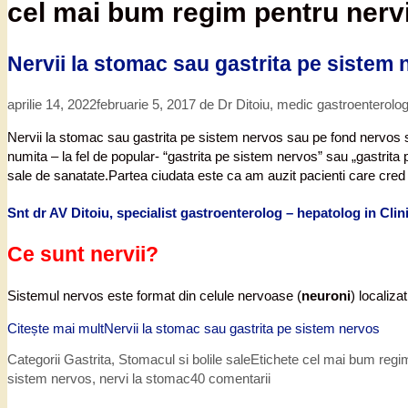
cel mai bum regim pentru nerv
Nervii la stomac sau gastrita pe sistem 
aprilie 14, 2022
februarie 5, 2017
de
Dr Ditoiu, medic gastroenterolo
Nervii la stomac sau gastrita pe sistem nervos sau pe fond nervos su
numita – la fel de popular- “gastrita pe sistem nervos” sau „gastrit
sale de sanatate.Partea ciudata este ca am auzit pacienti care cred
Snt dr AV Ditoiu, specialist gastroenterolog – hepatolog in Cli
Ce sunt nervii?
Sistemul nervos este format din celule nervoase (
neuroni
) localiza
Citește mai mult
Nervii la stomac sau gastrita pe sistem nervos
Categorii
Gastrita
,
Stomacul si bolile sale
Etichete
cel mai bum regim
sistem nervos
,
nervi la stomac
40 comentarii