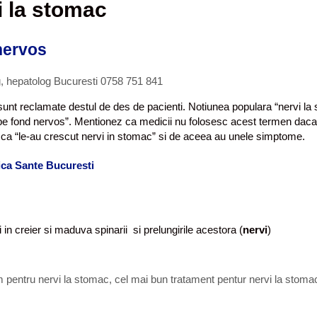
i la stomac
nervos
g, hepatolog Bucuresti 0758 751 841
nt reclamate destul de des de pacienti. Notiunea populara “nervi la s
a pe fond nervos”. Mentionez ca medicii nu folosesc acest termen dacat
 ca “le-au crescut nervi in stomac” si de aceea au unele simptome.
nica Sante Bucuresti
ti in creier si maduva spinarii si prelungirile acestora (
nervi
)
 pentru nervi la stomac
,
cel mai bun tratament pentur nervi la stoma