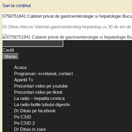
Sari la conținut
0758751841 Cabinet privat de gastroenterologie si hepatologie Bucu
Dr Ditoiu Alecse Valerian,gastroenterolog-hepatolog cu 30 de ani de 
Caută
Meniu
Acasa
Programari -scretariat, contact
Aparitii Tv
Prezentari video pe youtube
Prezentari video pe tiktok
La radio – hepatita cronica
La radio-bolile tubului digestiv
Dr Ditoiu pe facebook
Pe CSID
Pe CSID 2
Dr Ditoiu in ziare