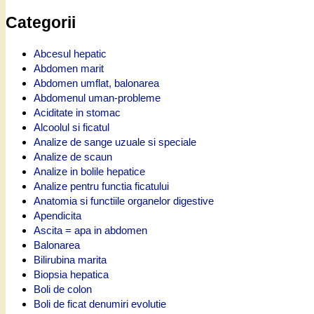
Categorii
Abcesul hepatic
Abdomen marit
Abdomen umflat, balonarea
Abdomenul uman-probleme
Aciditate in stomac
Alcoolul si ficatul
Analize de sange uzuale si speciale
Analize de scaun
Analize in bolile hepatice
Analize pentru functia ficatului
Anatomia si functiile organelor digestive
Apendicita
Ascita = apa in abdomen
Balonarea
Bilirubina marita
Biopsia hepatica
Boli de colon
Boli de ficat denumiri evolutie