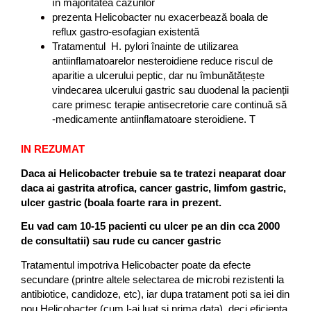
în majoritatea cazurilor
prezenta Helicobacter nu exacerbează boala de
reflux gastro-esofagian existentă
Tratamentul H. pylori înainte de utilizarea
antiinflamatoarelor nesteroidiene reduce riscul de
aparitie a ulcerului peptic, dar nu îmbunătățește
vindecarea ulcerului gastric sau duodenal la pacienții
care primesc terapie antisecretorie care continuă să
-medicamente antiinflamatoare steroidiene. T
IN REZUMAT
Daca ai Helicobacter trebuie sa te tratezi neaparat doar
daca ai gastrita atrofica, cancer gastric, limfom gastric,
ulcer gastric (boala foarte rara in prezent.
Eu vad cam 10-15 pacienti cu ulcer pe an din cca 2000
de consultatii) sau rude cu cancer gastric
Tratamentul impotriva Helicobacter poate da efecte
secundare (printre altele selectarea de microbi rezistenti la
antibiotice, candidoze, etc), iar dupa tratament poti sa iei din
nou Helicobacter (cum l-ai luat si prima data), deci eficienta