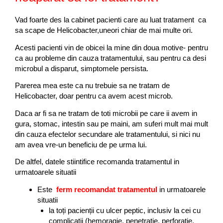
V
ad foarte des la cabinet pacienti care au luat tratament ca
sa scape de Helicobacter,uneori chiar de mai multe ori.
Acesti pacienti vin de obicei la mine din doua motive- pentru
ca au probleme din cauza tratamentului, sau pentru ca desi
microbul a disparut, simptomele persista.
Parerea mea este ca nu trebuie sa ne tratam de
Helicobacter, doar pentru ca avem acest microb.
Daca ar fi sa ne tratam de toti microbii pe care ii avem in
gura, stomac, intestin sau pe maini, am suferi mult mai mult
din cauza efectelor secundare ale tratamentului, si nici nu
am avea vre-un beneficiu de pe urma lui.
De altfel, datele stiintifice recomanda tratamentul in
urmatoarele situatii
Este
ferm recomandat tratamentul
in urmatoarele
situatii
la toți pacienții cu ulcer peptic, inclusiv la cei cu
complicații (hemoragie, penetratie, perforatie,