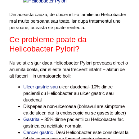
Din aceasta cauza, de obicei intr-o familie au Helicobacter
mai multe persoana sau toate, iar dupa tratamentul unei
persoane, aceasta se poate reinfecta.
Ce probleme poate da
Helicobacter Pylori?
Nu se stie sigur daca Helicobacter Pylori provoaca direct o
anumita boala, dar el este mai frecvent intalnit – alaturi de
alt factori – in urmatoarele boli:
Ulcer gastric sau
ulcer duodenal- 10% dintre
pacientii cu Helicobacter au ulcer gastric sau
duodenal
Dispepesia non-ulceroasa (bolnavul are simptome
ca de ulcer, dar la endoscopie nu se gaseste ulcer)
Gastrita
– 85% dintre pacientii cu Helicobacter fac
gastrica cu aciditate normala
Cancer gastric
.Desi Helicobacter este considerat la
fel de cancerigen ca fumatul pentru plaman,