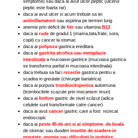
simptome) sau daca ai avut ulcer peptic (ulcerul
peptic este foarta rar)
daca ai avut ulcer si acum trebuie sa iei
antiinflamatorii
sau aspirina pe termen lung
anemie prin deficit de
fier
sau vitamina
B12
daca ai
rude
de gradul 1 (mama,tata,frate, sora,
copii) cu cancer la stomac
daca ai
polipoza
gastrica ereditara
daca ai
gastrita atrofica sau metaplazie
intestinala
a mucoasei gastrice (mucoasa gastrica
se transforma partial in mucoasa intestinala)
daca trebuia sa faci
rezectie
gastrica pentru a
scadea in greutate (chirurgie bariatrica)
daca ai purpura
trombocitopenica
autoimuna
(trombocitele scazute prin mecanism imun)
daca ai
limfom
gastric de nivel scăzut (adica
celulele sunt transformate catre cancer)
daca ai avut
cancer
gastric care a fost rezecat
endoscopic
daca ai
peste 45 de ani si ai simptome de boala
de stomac sau duoden
insotite de scadere in
greutate, anemie sau dificultati la inghitire