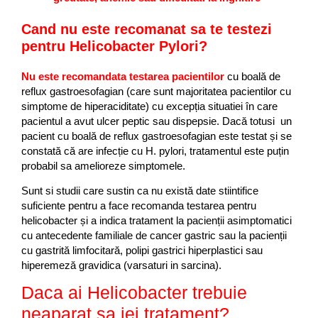
Cand nu este recomanat sa te testezi
pentru Helicobacter Pylori?
Nu este recomandata testarea pacientilor
cu boală de
reflux gastroesofagian (care sunt majoritatea pacientilor cu
simptome de hiperaciditate) cu excepția situatiei în care
pacientul a avut ulcer peptic sau dispepsie. Dacă totusi un
pacient cu boală de reflux gastroesofagian este testat și se
constată că are infecție cu H. pylori, tratamentul este puțin
probabil sa amelioreze simptomele.
Sunt si studii care sustin ca nu există date stiintifice
suficiente pentru a face recomanda testarea pentru
helicobacter și a indica tratament la pacienții asimptomatici
cu antecedente familiale de cancer gastric sau la pacienții
cu gastrită limfocitară, polipi gastrici hiperplastici sau
hiperemeză gravidica (varsaturi in sarcina).
Daca ai Helicobacter trebuie
neaparat sa iei tratament?