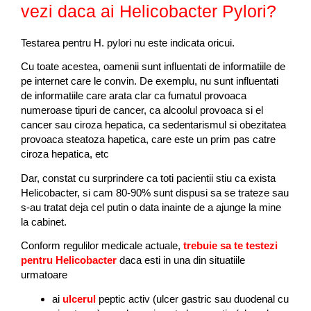
vezi daca ai Helicobacter Pylori?
Testarea pentru H. pylori nu este indicata oricui.
Cu toate acestea, oamenii sunt influentati de informatiile de
pe internet care le convin. De exemplu, nu sunt influentati
de informatiile care arata clar ca fumatul provoaca
numeroase tipuri de cancer, ca alcoolul provoaca si el
cancer sau ciroza hepatica, ca sedentarismul si obezitatea
provoaca steatoza hapetica, care este un prim pas catre
ciroza hepatica, etc
Dar, constat cu surprindere ca toti pacientii stiu ca exista
Helicobacter, si cam 80-90% sunt dispusi sa se trateze sau
s-au tratat deja cel putin o data inainte de a ajunge la mine
la cabinet.
Conform regulilor medicale actuale,
trebuie sa te testezi
pentru Helicobacter
daca esti in una din situatiile
urmatoare
ai
ulcerul
peptic activ (ulcer gastric sau duodenal cu