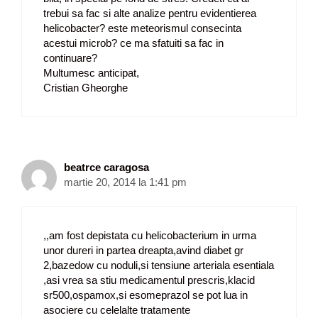
trebui sa fac si alte analize pentru evidentierea
helicobacter? este meteorismul consecinta
acestui microb? ce ma sfatuiti sa fac in
continuare?
Multumesc anticipat,
Cristian Gheorghe
beatrce caragosa
martie 20, 2014 la 1:41 pm
,,am fost depistata cu helicobacterium in urma
unor dureri in partea dreapta,avind diabet gr
2,bazedow cu noduli,si tensiune arteriala esentiala
,asi vrea sa stiu medicamentul prescris,klacid
sr500,ospamox,si esomeprazol se pot lua in
asociere cu celelalte tratamente