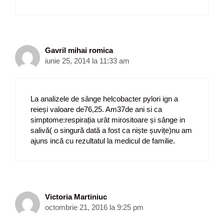
Gavril mihai romica
iunie 25, 2014 la 11:33 am
La analizele de sânge helcobacter pylori ign a
reieși valoare de76,25. Am37de ani si ca
simptome:respirația urât mirositoare și sânge in
salivă( o singură dată a fost ca niște șuvițe)nu am
ajuns incă cu rezultatul la medicul de familie.
Victoria Martiniuc
octombrie 21, 2016 la 9:25 pm