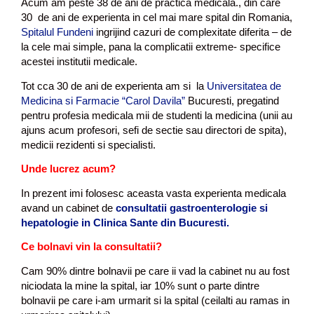
Acum am peste 38 de ani de practica medicala., din care
30 de ani de experienta in cel mai mare spital din Romania,
Spitalul Fundeni
ingrijind cazuri de complexitate diferita – de
la cele mai simple, pana la complicatii extreme- specifice
acestei institutii medicale.
Tot cca 30 de ani de experienta am si la
Universitatea de
Medicina si Farmacie “Carol Davila”
Bucuresti, pregatind
pentru profesia medicala mii de studenti la medicina (unii au
ajuns acum profesori, sefi de sectie sau directori de spita),
medicii rezidenti si specialisti.
Unde lucrez acum?
In prezent imi folosesc aceasta vasta experienta medicala
avand un cabinet de
consultatii gastroenterologie si
hepatologie in Clinica Sante din Bucuresti.
Ce bolnavi vin la consultatii?
Cam 90% dintre bolnavii pe care ii vad la cabinet nu au fost
niciodata la mine la spital, iar 10% sunt o parte dintre
bolnavii pe care i-am urmarit si la spital (ceilalti au ramas in