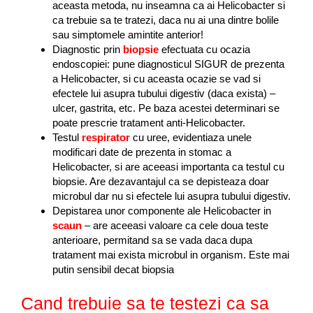
aceasta metoda, nu inseamna ca ai Helicobacter si
ca trebuie sa te tratezi, daca nu ai una dintre bolile
sau simptomele amintite anterior!
Diagnostic prin
biopsie
efectuata cu ocazia
endoscopiei: pune diagnosticul SIGUR de prezenta
a Helicobacter, si cu aceasta ocazie se vad si
efectele lui asupra tubului digestiv (daca exista) –
ulcer, gastrita, etc. Pe baza acestei determinari se
poate prescrie tratament anti-Helicobacter.
Testul
respirator
cu uree, evidentiaza unele
modificari date de prezenta in stomac a
Helicobacter, si are aceeasi importanta ca testul cu
biopsie. Are dezavantajul ca se depisteaza doar
microbul dar nu si efectele lui asupra tubului digestiv.
Depistarea unor componente ale Helicobacter in
scaun
– are aceeasi valoare ca cele doua teste
anterioare, permitand sa se vada daca dupa
tratament mai exista microbul in organism. Este mai
putin sensibil decat biopsia
Cand trebuie sa te testezi ca sa