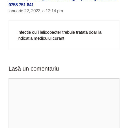
0758 751 841
ianuarie 22, 2023 la 12:14 pm
Infectie cu Helicobacter trebuie tratata doar la
indicatia medicului curant
Lasă un comentariu
C
o
m
e
n
t
a
r