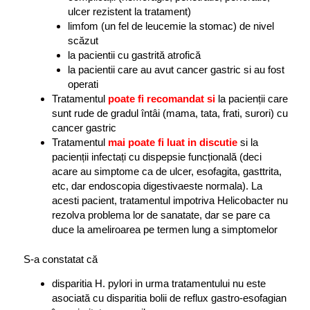
ulcer rezistent la tratament)
limfom (un fel de leucemie la stomac) de nivel
scăzut
la pacientii cu gastrită atrofică
la pacientii care au avut cancer gastric si au fost
operati
Tratamentul
poate fi recomandat si
la pacienții care
sunt rude de gradul întâi (mama, tata, frati, surori) cu
cancer gastric
Tratamentul
mai poate fi luat in discutie
si la
pacienții infectați cu dispepsie funcțională (deci
acare au simptome ca de ulcer, esofagita, gasttrita,
etc, dar endoscopia digestivaeste normala). La
acesti pacient, tratamentul impotriva Helicobacter nu
rezolva problema lor de sanatate, dar se pare ca
duce la ameliroarea pe termen lung a simptomelor
S-a constatat că
disparitia H. pylori in urma tratamentului nu este
asociată cu disparitia bolii de reflux gastro-esofagian