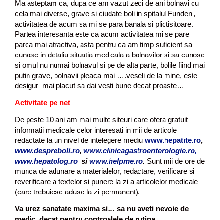
Ma asteptam ca, dupa ce am vazut zeci de ani bolnavi cu
cela mai diverse, grave si ciudate boli in spitalul Fundeni,
activitatea de acum sa mi se para banala si plictisitoare.
Partea interesanta este ca acum activitatea mi se pare
parca mai atractiva, asta pentru ca am timp suficient sa
cunosc in detaliu situatia medicala a bolnavilor si sa cunosc
si omul nu numai bolnavul si pe de alta parte, bolile fiind mai
putin grave, bolnavii pleaca mai ….veseli de la mine, este
desigur mai placut sa dai vesti bune decat proaste…
Activitate pe net
De peste 10 ani am mai multe siteuri care ofera gratuit
informatii medicale celor interesati in mii de articole
redactate la un nivel de intelegere mediu
www.hepatite.ro
,
www.despreboli.ro
,
www.clinicagastroenterologie.ro,
www.hepatolog.ro
si
www.helpme.ro
.
Sunt mii de ore de
munca de adunare a materialelor, redactare, verificare si
reverificare a textelor si punere la zi a articolelor medicale
(care trebuiesc aduse la zi permanent).
Va urez sanatate maxima si… sa nu aveti nevoie de
medic, decat pentru controalele de rutina