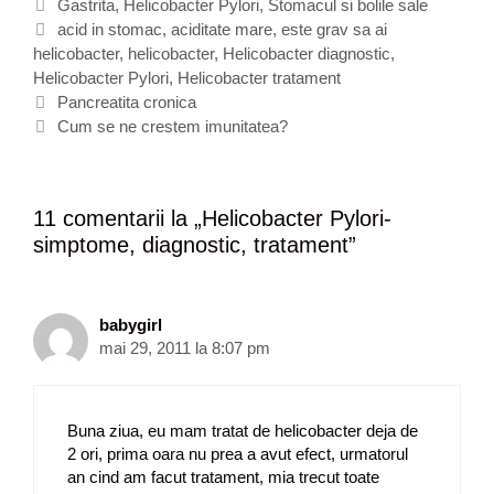
C
Gastrita
,
Helicobacter Pylori
,
Stomacul si bolile sale
a
E
acid in stomac
,
aciditate mare
,
este grav sa ai
helicobacter
t
t
,
helicobacter
,
Helicobacter diagnostic
,
Helicobacter Pylori
e
i
,
Helicobacter tratament
N
g
c
Pancreatita cronica
a
o
h
Cum se ne crestem imunitatea?
v
r
e
i
i
t
g
i
e
11 comentarii la „
Helicobacter Pylori-
a
simptome, diagnostic, tratament
”
r
e
a
r
babygirl
t
mai 29, 2011 la 8:07 pm
i
c
o
Buna ziua, eu mam tratat de helicobacter deja de
l
2 ori, prima oara nu prea a avut efect, urmatorul
e
an cind am facut tratament, mia trecut toate