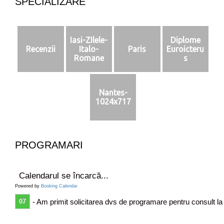
SPECIALIZARE
Iasi-ZIlele-
Diplome
Recenzii
Italo-
Paris
Euroicteru
Romane
s
Nantes-
1024x717
PROGRAMARI
Calendarul se încarcă...
Powered by
Booking Calendar
07
- Am primit solicitarea dvs de programare pentru consult la