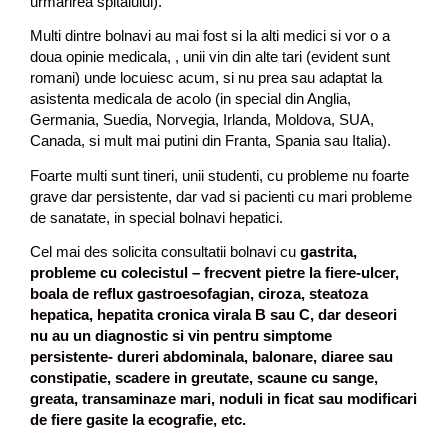
urmarirea spitalului).
Multi dintre bolnavi au mai fost si la alti medici si vor o a
doua opinie medicala, , unii vin din alte tari (evident sunt
romani) unde locuiesc acum, si nu prea sau adaptat la
asistenta medicala de acolo (in special din Anglia,
Germania, Suedia, Norvegia, Irlanda, Moldova, SUA,
Canada, si mult mai putini din Franta, Spania sau Italia).
Foarte multi sunt tineri, unii studenti, cu probleme nu foarte
grave dar persistente, dar vad si pacienti cu mari probleme
de sanatate, in special bolnavi hepatici.
Cel mai des solicita consultatii bolnavi cu
gastrita,
probleme cu colecistul – frecvent pietre la fiere-ulcer,
boala de reflux gastroesofagian, ciroza, steatoza
hepatica, hepatita cronica virala B sau C, dar deseori
nu au un diagnostic si vin pentru simptome
persistente- dureri abdominala, balonare, diaree sau
constipatie, scadere in greutate, scaune cu sange,
greata, transaminaze mari, noduli in ficat sau modificari
de fiere gasite la ecografie, etc.