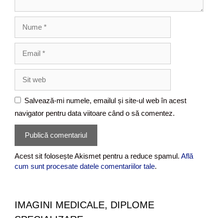
i
u
N
u
m
E
e
m
a
S
i
i
l
t
Salvează-mi numele, emailul și site-ul web în acest
w
navigator pentru data viitoare când o să comentez.
e
b
Acest sit folosește Akismet pentru a reduce spamul.
Află
cum sunt procesate datele comentariilor tale
.
IMAGINI MEDICALE, DIPLOME