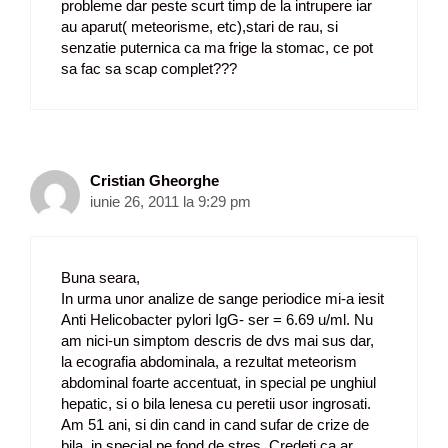
probleme dar peste scurt timp de la intrupere iar
au aparut( meteorisme, etc),stari de rau, si
senzatie puternica ca ma frige la stomac, ce pot
sa fac sa scap complet???
Cristian Gheorghe
iunie 26, 2011 la 9:29 pm
Buna seara,
In urma unor analize de sange periodice mi-a iesit
Anti Helicobacter pylori IgG- ser = 6.69 u/ml. Nu
am nici-un simptom descris de dvs mai sus dar,
la ecografia abdominala, a rezultat meteorism
abdominal foarte accentuat, in special pe unghiul
hepatic, si o bila lenesa cu peretii usor ingrosati.
Am 51 ani, si din cand in cand sufar de crize de
bila, in special pe fond de stres. Credeti ca ar