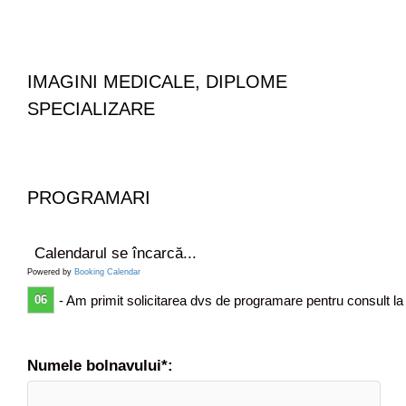
i
e
i
i
t
a
e
(
o
IMAGINI MEDICALE, DIPLOME
p
SPECIALIZARE
e
r
a
t
i
PROGRAMARI
a
d
e
Calendarul se încarcă...
s
Powered by
Booking Calendar
p
06
- Am primit solicitarea dvs de programare pentru consult la
l
i
n
a
Numele bolnavului*:
)