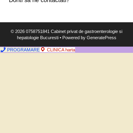
Doriti sa ne contactati?
,
s
i
m
© 2026 0758751841 Cabinet privat de gastroenterologie si
p
hepatologie Bucuresti
• Powered by
GeneratePress
t
o
PROGRAMARE
CLINICA harta
m
e
,
d
i
a
g
n
o
s
t
i