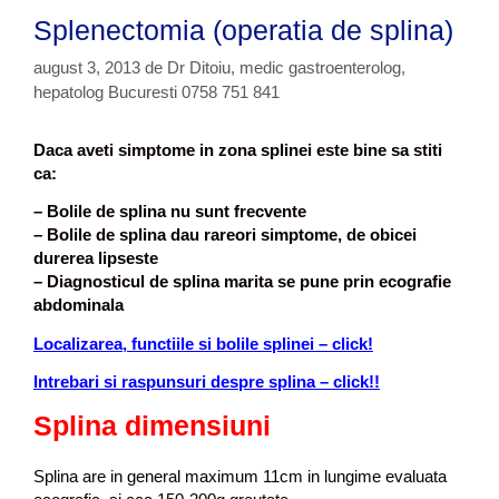
i
t
t
Splenectomia (operatia de splina)
i
e
a
n
august 3, 2013
de
Dr Ditoiu, medic gastroenterolog,
g
hepatolog Bucuresti 0758 751 841
a
s
Daca aveti simptome in zona splinei este bine sa stiti
i
ca:
s
p
–
Bolile de splina nu sunt frecvente
l
–
Bolile de splina dau rareori simptome, de obicei
i
durerea lipseste
n
– Diagnosticul de splina marita se pune prin ecografie
a
abdominala
m
a
Localizarea, functiile si bolile splinei – click!
r
Intrebari si raspunsuri despre splina – click!!
i
t
Splina dimensiuni
a
Splina are in general maximum 11cm in lungime evaluata