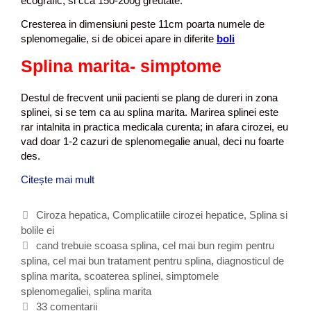
ecografic, si cca 150-200g greutate.
Cresterea in dimensiuni peste 11cm poarta numele de
splenomegalie, si de obicei apare in diferite
boli
Splina marita- simptome
Destul de frecvent unii pacienti se plang de dureri in zona
splinei, si se tem ca au splina marita. Marirea splinei este
rar intalnita in practica medicala curenta; in afara cirozei, eu
vad doar 1-2 cazuri de splenomegalie anual, deci nu foarte
des.
Citește mai mult
S
p
l
C
Ciroza hepatica
,
Complicatiile cirozei hepatice
,
Splina si
e
bolile ei
a
n
t
E
cand trebuie scoasa splina
,
cel mai bun regim pentru
e
splina
e
t
,
cel mai bun tratament pentru splina
,
diagnosticul de
c
splina marita
g
i
,
scoaterea splinei
,
simptomele
t
splenomegaliei
o
c
,
splina marita
o
r
h
33 comentarii
m