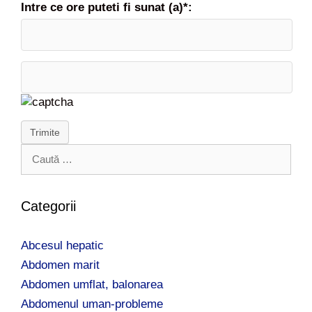
Intre ce ore puteti fi sunat (a)*:
Trimite
C
a
u
t
Categorii
ă
d
Abcesul hepatic
u
p
Abdomen marit
ă
Abdomen umflat, balonarea
:
Abdomenul uman-probleme