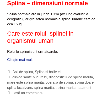
Splina – dimensiuni normale
Splina normala are in jur de 11cm (ax lung evaluat la
ecografie), iar greutatea normala a splinei umane este de
cca 150g.
Care este rolul splinei in
organismul uman
Rolurile splinei sunt urmatoarele:
Citește mai mult
D
u
r
C
Boli de splina
,
Splina si bolile ei
e
a
E
clinica sante bucuresti
,
diagnosticul de splina marita
,
r
mare este splina marita
t
t
,
operatia de splina
,
splina doare
,
e
splina localizare
e
i
,
splina marita
,
splina marita tratament
a
g
c
Lasă un comentariu
i
o
h
n
r
e
s