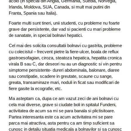
acolo (in special din Anglia, Germania, Suedia, Norvegia,
Irlanda, Moldova, SUA, Canada, si mult mai putini din
Franta, Spania sau Italia).
Foarte multi sunt tineri, unii studenti, cu probleme nu foarte
grave dar persistente, dar vad si pacienti cu mari probleme
de sanatate, in special bolnavi hepatici.
Cel mai des solicita consultatii bolnavi cu gastrita, probleme
cu colecistul – frecvent pietre la fiere-ulcer, boala de reflux
gastroesofagian, ciroza, steatoza hepatica, hepatita cronica
virala B sau C, dar deseori nu au un diagnostic si vin pentru
simptome persistente- dureri abdominala, balonare, diaree
sau constipatie, scadere in greutate, scaune cu sange,
greata, transaminaze mari, noduli in ficat sau modificari de
fiere gasite la ecografie, etc.
Ma asteptam ca, dupa ce am vazut zeci de ani bolnavi cu
cela mai diverse, grave si ciudate boli in spitalul Fundeni,
activitatea de acum sa mi se para banala si plictisitoare.
Partea interesanta este ca acum activitatea mi se pare
parca mai atractiva, asta pentru ca am timp suficient sa
cunosc in detaliu situatia medicala a bolnavilor si sa cunosc