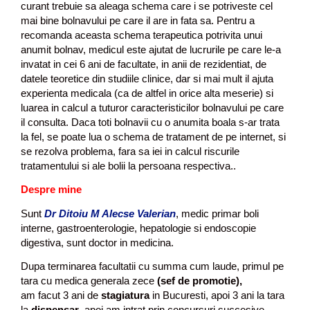
curant trebuie sa aleaga schema care i se potriveste cel
mai bine bolnavului pe care il are in fata sa. Pentru a
recomanda aceasta schema terapeutica potrivita unui
anumit bolnav, medicul este ajutat de lucrurile pe care le-a
invatat in cei 6 ani de facultate, in anii de rezidentiat, de
datele teoretice din studiile clinice, dar si mai mult il ajuta
experienta medicala (ca de altfel in orice alta meserie) si
luarea in calcul a tuturor caracteristicilor bolnavului pe care
il consulta. Daca toti bolnavii cu o anumita boala s-ar trata
la fel, se poate lua o schema de tratament de pe internet, si
se rezolva problema, fara sa iei in calcul riscurile
tratamentului si ale bolii la persoana respectiva..
Despre mine
Sunt
Dr Ditoiu M Alecse Valerian
, medic primar boli
interne, gastroenterologie, hepatologie si endoscopie
digestiva, sunt doctor in medicina.
Dupa terminarea facultatii cu summa cum laude, primul pe
tara cu medica generala zece
(sef de promotie),
am facut 3 ani de
stagiatura
in Bucuresti, apoi 3 ani la tara
la
dispensar
, apoi am intrat prin concursuri succesive