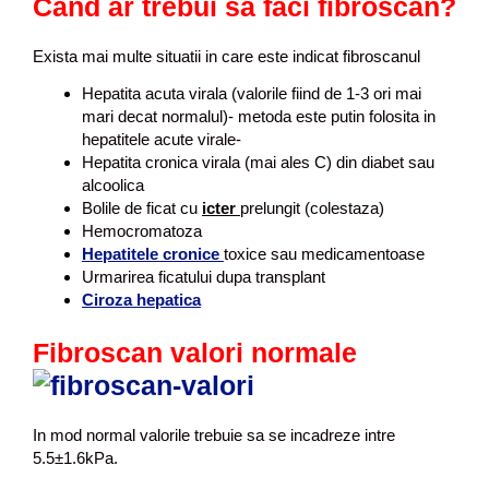
Cand ar trebui sa faci fibroscan?
Exista mai multe situatii in care este indicat fibroscanul
Hepatita acuta virala (valorile fiind de 1-3 ori mai
mari decat normalul)- metoda este putin folosita in
hepatitele acute virale-
Hepatita cronica virala (mai ales C) din diabet sau
alcoolica
Bolile de ficat cu
icter
prelungit (colestaza)
Hemocromatoza
Hepatitele cronice
toxice sau medicamentoase
Urmarirea ficatului dupa transplant
Ciroza hepatica
Fibroscan valori normale
In mod normal valorile trebuie sa se incadreze intre
5.5±1.6kPa.