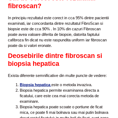
fibroscan?
In principiu rezultatul este corect in cca 95% dintre pacientii
examinati, iar concordanta dintre rezultatul FibroScan si
biopsie este de cca 90% . In 10% din cazuri Fibroscan
poate avea valoare diferita de biopsie, datorita faptului
cafibroza fin dicat nu este raspundita uniform iar fibroscan
poate da si valori eronate.
Deosebirile dintre fibroscan si
biopsia hepatica
Exista diferente semnificative din multe puncte de vedere:
Biopsia hepatica
este o metoda invaziva.
Biopsia hepatica permite examinarea directa a
ficatului, care este cea mai corecta metoda de
examinare.
Biopsia hepatica poate scoate o portiune de ficat
mica, ce poate fi mai bolnava sau mai putin bolnava
decat restul ficatului; in multe boli de ficat, sunt zona