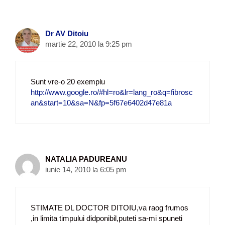
Dr AV Ditoiu
martie 22, 2010 la 9:25 pm
Sunt vre-o 20 exemplu
http://www.google.ro/#hl=ro&lr=lang_ro&q=fibrosc
an&start=10&sa=N&fp=5f67e6402d47e81a
NATALIA PADUREANU
iunie 14, 2010 la 6:05 pm
STIMATE DL DOCTOR DITOIU,va raog frumos
,in limita timpului didponibil,puteti sa-mi spuneti