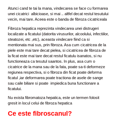
Atunci cand te tai la mana, vindecarea se face cu formarea
unei cicatrici albicioase, si mai .. altfel decat restul tesutului
vecin, mai tare. Aceea este o banda de fibroza cicatriceala
Fibroza hepatica reprezinta vindecarea unei distrugeri
localizate a ficatului (datorita virusurilor, alcoolului, infectiilor,
steatozei, etc ,etc), aceasta vindecare fiind ca si
mentionata mai sus, prin fibroza. Asa cum cicatricea de la
piele este mai tare decat pielea, si cicatricea de fibroza de
la ficat este mai tare decat restul ficatulu isanatos, si nu
functioneaza ca tesutul saantos. In plus, asa cum o
cicatrice de la mana sau de la fata, poate sa-ti deformeze
regiunea respectiva, si o fibroza din ficat poate deforma
ficatul ,iar deformarea poate tractiona de asele de sange
sau caile biliare si poate impiedica buna functionare a
ficatului.
Nu exista fibromatoza hepatica, este un termen folosit
gresit in locul celui de fibroza hepatica
Ce este fibroscanul?