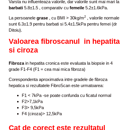
Varsta nu influenteaza valorile, dar valorile sunt mai mari la
barbati
5.8±1.5
, comparativ cu
femeile
5.2±1.6kPa
.
2
La persoanele
grase
, cu BMI > 30kg/m
, valorile normale
sunt 6.3±1.9 pentru barbati si 5.4±1.5kPa pentru femei (dr
Ditoiu).
Valoarea fibroscanul in hepatita
si ciroza
Fibroza
in hepatita cronica este evaluata la biopsie in 4
grade F1-F4 (F1 = cea mai mica fibroza)
Corespondenta aproximativa intre gradele de fibroza
hepatica si rezultatele FibroScan este urmatoarea:
F1 < 7kPa -se poate confunda cu ficatul normal
F2>7,1kPa
F3> 9,5kPa
F4 (ciroza)> 12,5kPa
Cat de corect este rezultatul