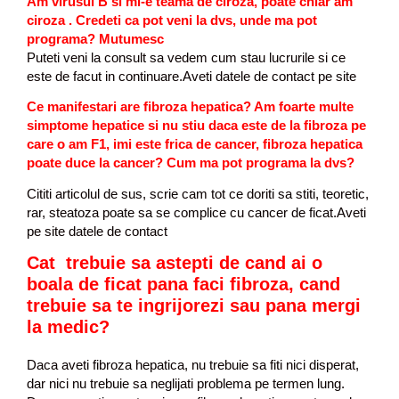
Am virusul B si mi-e teama de ciroza, poate chiar am
ciroza . Credeti ca pot veni la dvs, unde ma pot
programa? Mutumesc
Puteti veni la consult sa vedem cum stau lucrurile si ce
este de facut in continuare.Aveti datele de contact pe site
Ce manifestari are fibroza hepatica? Am foarte multe
simptome hepatice si nu stiu daca este de la fibroza pe
care o am F1, imi este frica de cancer, fibroza hepatica
poate duce la cancer? Cum ma pot programa la dvs?
Cititi articolul de sus, scrie cam tot ce doriti sa stiti, teoretic,
rar, steatoza poate sa se complice cu cancer de ficat.Aveti
pe site datele de contact
Cat trebuie sa astepti de cand ai o
boala de ficat pana faci fibroza, cand
trebuie sa te ingrijorezi sau pana mergi
la medic?
Daca aveti fibroza hepatica, nu trebuie sa fiti nici disperat,
dar nici nu trebuie sa neglijati problema pe termen lung.