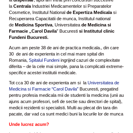
la
Centrala
Industriei Medicamentelor si Preparatelor
Cosmetice, Institutul National
de Expertiza Medicala
si
Recuperarea Capacitatii de munca, Institutul national
de
Medicina Sportiva
, Universitatea
de Medicina si
Farmacie „Carol Davila
” Bucuresti
si Institutul clinic
Fundeni Bucuresti.
Acum am peste 38 de ani de practica medicala., din care
30 de ani de experienta in cel mai mare spital din
Romania,
Spitalul Fundeni
ingrijind cazuri de complexitate
diferita – de la cele mai simple, pana la complicatii extreme-
specifice acestei institutii medicale.
Tot cca 30 de ani de experienta am si la
Universitatea de
Medicina si Farmacie “Carol Davila”
Bucuresti, pregatind
pentru profesia medicala mii de studenti la medicina (unii au
ajuns acum profesori, sefi de sectie sau directori de spital),
medicii rezidenti si specialisti. Multi au plecat din tara din
pacate, dar vad ca sunt medici buni la locurile lor de munca
Unde lucrez acum?