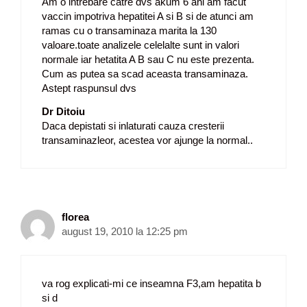
Am o intrebare catre dvs akum 6 ani am facut
vaccin impotriva hepatitei A si B si de atunci am
ramas cu o transaminaza marita la 130
valoare.toate analizele celelalte sunt in valori
normale iar hetatita A B sau C nu este prezenta.
Cum as putea sa scad aceasta transaminaza.
Astept raspunsul dvs
Dr Ditoiu
Daca depistati si inlaturati cauza cresterii
transaminazleor, acestea vor ajunge la normal..
florea
august 19, 2010 la 12:25 pm
va rog explicati-mi ce inseamna F3,am hepatita b
si d