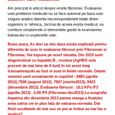
Am precizat in articol despre erorile fibromax. Evaluarea
unei probleme medicale nu se face automat pe baza unei
singure analize datorita necorespondenteit totale dintre
organims si tehnica,, tocmai de aceea exista medicul, sa
coreleze simptomele si elementele gasite la examianrea
bolnavului cu explorarile sale.
Buna seara, As dori sa stiu daca exista explicatii pentru
diferenta de scor in evaluarea fibrozei prin Fibroscan si
Fibromax. Voi expune pe scurt situatia. Din 2010 sunt
diagniosticat cu hepatita B , cronica (AgHBS este
prezent de mai bine de 6 luni) In tot acest timp
transaminazele au fsot si sunt in limite normale. Datele
viremiei sunt urmatoarele in copii/ml : 5983 (aprilie
2012),7508 (august 2012), 7607 (martie2013), 9423
(decembrie 2013). Evaluarea fibrozei : 10.2 KPa /F3
(aprilie 2013) , 0,09 /F0 (Fibromax-dec2013) La ecografia
hepatica din decembrie 2013 partea stanga a ficatului
avea cativa cm in plus fata de valoarea normala. Dat
fiind rezultatele de mai sus se pot ar trebui sa mai fac o
analiza?