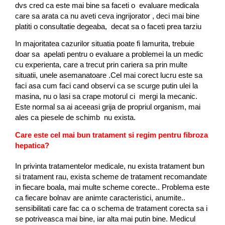
dvs cred ca este mai bine sa faceti o evaluare medicala
care sa arata ca nu aveti ceva ingrijorator , deci mai bine
platiti o consultatie degeaba, decat sa o faceti prea tarziu
In majoritatea cazurilor situatia poate fi lamurita, trebuie
doar sa apelati pentru o evaluare a problemei la un medic
cu experienta, care a trecut prin cariera sa prin multe
situatii, unele asemanatoare .Cel mai corect lucru este sa
faci asa cum faci cand observi ca se scurge putin ulei la
masina, nu o lasi sa crape motorul ci mergi la mecanic.
Este normal sa ai aceeasi grija de propriul organism, mai
ales ca piesele de schimb nu exista.
Care este cel mai bun tratament si regim pentru fibroza
hepatica?
In privinta tratamentelor medicale, nu exista tratament bun
si tratament rau, exista scheme de tratament recomandate
in fiecare boala, mai multe scheme corecte.. Problema este
ca fiecare bolnav are animte caracteristici, anumite..
sensibilitati care fac ca o schema de tratament corecta sa i
se potriveasca mai bine, iar alta mai putin bine. Medicul