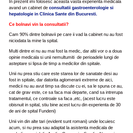
In prezent imi folosesc aceasta vasta experienta medicala
avand un cabinet de
consultatii gastroenterologie si
hepatologie in Clinica Sante din Bucuresti.
Ce bolnavi vin la consultatii?
Cam 90% dintre bolnavii pe care ii vad la cabinet nu au fost
niciodata la mine la spital.
Multi dintre ei nu au mai fost la medic, dar altii vor o a doua
opinie medicala si unii nemultumiti de perioadele lungi de
asteptare si lipsa de timp a medicilor din spitale.
Unii nu prea stiu care este starea lor de sanatate desi au
fost in spitale, dar datorita aglomerarii extreme de aici,
medicii nu au avut timp sa discute cu ei, sa le spuna ce au,
cat de grav este, ce sa faca mai departe, cand sa intrerupa
tratamentul, ce controale sa faca ,etc, (acest lucru este
obisnuit in spital, stiu bine acest lucru din experienta de 30
de ani de spital Fundeni)
Unii vin din alte tari (evident sunt romani) unde locuiesc
acum, si nu prea sau adaptat la asistenta medicala de