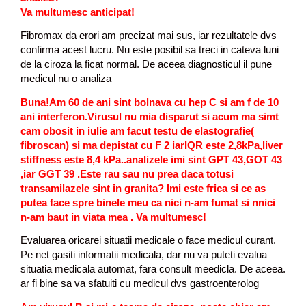
Va multumesc anticipat!
Fibromax da erori am precizat mai sus, iar rezultatele dvs
confirma acest lucru. Nu este posibil sa treci in cateva luni
de la ciroza la ficat normal. De aceea diagnosticul il pune
medicul nu o analiza
Buna!Am 60 de ani sint bolnava cu hep C si am f de 10
ani interferon.Virusul nu mia disparut si acum ma simt
cam obosit in iulie am facut testu de elastografie(
fibroscan) si ma depistat cu F 2 iarIQR este 2,8kPa,liver
stiffness este 8,4 kPa..analizele imi sint GPT 43,GOT 43
,iar GGT 39 .Este rau sau nu prea daca totusi
transamilazele sint in granita? Imi este frica si ce as
putea face spre binele meu ca nici n-am fumat si nnici
n-am baut in viata mea . Va multumesc!
Evaluarea oricarei situatii medicale o face medicul curant.
Pe net gasiti informatii medicala, dar nu va puteti evalua
situatia medicala automat, fara consult meedicla. De aceea.
ar fi bine sa va sfatuiti cu medicul dvs gastroenterolog