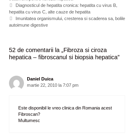
N
o
c
Diagnosticul de hepatita cronica: hepatita cu virus B,
a
hepatita cu virus C, alte cauze de hepatita
r
h
v
i
e
Imunitatea organismului, cresterea si scaderea sa, bolile
i
autoimune digestive
i
t
g
e
a
r
52 de comentarii la „
Fibroza si ciroza
e
hepatica – fibroscanul si biopsia hepatica
”
a
r
t
i
Daniel Duica
c
martie 22, 2010 la 7:07 pm
o
l
e
Este disponibil le vreo clinica din Romania acest
Fibroscan?
Multumesc