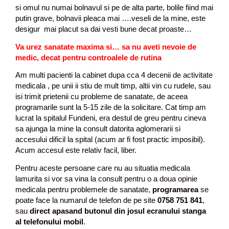
si omul nu numai bolnavul si pe de alta parte, bolile fiind mai
putin grave, bolnavii pleaca mai ….veseli de la mine, este
desigur mai placut sa dai vesti bune decat proaste…
Va urez sanatate maxima si… sa nu aveti nevoie de
medic, decat pentru controalele de rutina
Am multi pacienti la cabinet dupa cca 4 decenii de activitate
medicala , pe unii ii stiu de mult timp, altii vin cu rudele, sau
isi trimit prietenii cu probleme de sanatate, de aceea
programarile sunt la 5-15 zile de la solicitare. Cat timp am
lucrat la spitalul Fundeni, era destul de greu pentru cineva
sa ajunga la mine la consult datorita aglomerarii si
accesului dificil la spital (acum ar fi fost practic imposibil).
Acum accesul este relativ facil, liber.
Pentru aceste persoane care nu au situatia medicala
lamurita si vor sa vina la consult pentru o a doua opinie
medicala pentru problemele de sanatate,
programarea
se
poate face la numarul de telefon de pe site
0758 751 841
,
sau
direct apasand butonul din josul ecranului stanga
al telefonului mobil
.