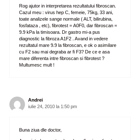
Rog ajutor in interpretarea rezultatului fibroscan.
Cazul meu : virus hep C, femeie, 75kg, 33 ani,
toate analizele sange normale ( ALT, bilirubina,
fosfataza , etc), fibrotest = A0F0, dar fibroscan =
9.9 kPa la timisoara. Dr gastro mi-a pus
diagnostic la fibroza A1F2 . Avand in vedere
rezultatul mare 9.9 la fibroscan, e ok o asimilare
cu F2 sau mai degraba ar fi F3? De ce e asa
mare diferenta intre fibroscan si fibrotest ?
Multumesc mult !
Andrei
iulie 24, 2010 la 1:50 pm
Buna ziua dle doctor,