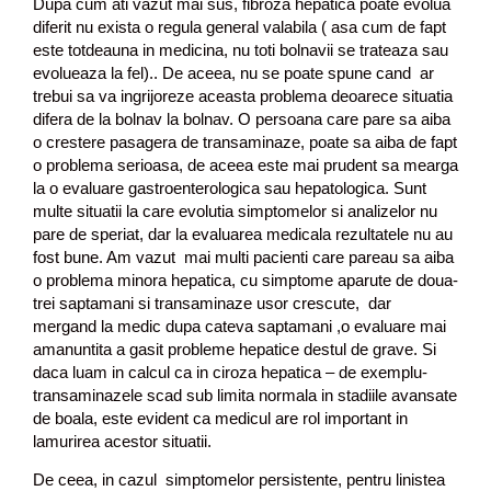
Dupa cum ati vazut mai sus, fibroza hepatica poate evolua
diferit nu exista o regula general valabila ( asa cum de fapt
este totdeauna in medicina, nu toti bolnavii se trateaza sau
evolueaza la fel).. De aceea, nu se poate spune cand ar
trebui sa va ingrijoreze aceasta problema deoarece situatia
difera de la bolnav la bolnav. O persoana care pare sa aiba
o crestere pasagera de transaminaze, poate sa aiba de fapt
o problema serioasa, de aceea este mai prudent sa mearga
la o evaluare gastroenterologica sau hepatologica. Sunt
multe situatii la care evolutia simptomelor si analizelor nu
pare de speriat, dar la evaluarea medicala rezultatele nu au
fost bune. Am vazut mai multi pacienti care pareau sa aiba
o problema minora hepatica, cu simptome aparute de doua-
trei saptamani si transaminaze usor crescute, dar
mergand la medic dupa cateva saptamani ,o evaluare mai
amanuntita a gasit probleme hepatice destul de grave. Si
daca luam in calcul ca in ciroza hepatica – de exemplu-
transaminazele scad sub limita normala in stadiile avansate
de boala, este evident ca medicul are rol important in
lamurirea acestor situatii.
De ceea, in cazul simptomelor persistente, pentru linistea