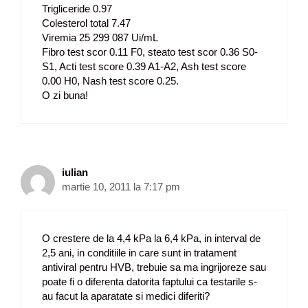
Trigliceride 0.97
Colesterol total 7.47
Viremia 25 299 087 Ui/mL
Fibro test scor 0.11 F0, steato test scor 0.36 S0-
S1, Acti test score 0.39 A1-A2, Ash test score
0.00 H0, Nash test score 0.25.
O zi buna!
iulian
martie 10, 2011 la 7:17 pm
O crestere de la 4,4 kPa la 6,4 kPa, in interval de
2,5 ani, in conditiile in care sunt in tratament
antiviral pentru HVB, trebuie sa ma ingrijoreze sau
poate fi o diferenta datorita faptului ca testarile s-
au facut la aparatate si medici diferiti?