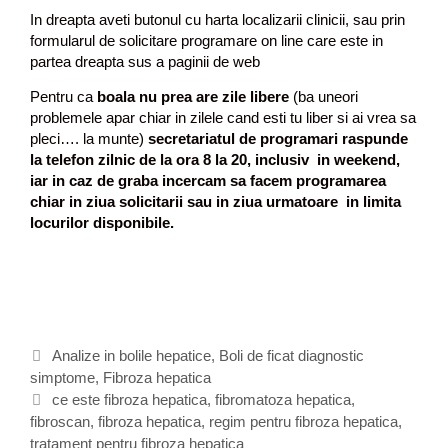
In dreapta aveti butonul cu harta localizarii clinicii, sau prin
formularul de solicitare programare on line care este in
partea dreapta sus a paginii de web
Pentru ca
boala nu prea are zile libere
(ba uneori
problemele apar chiar in zilele cand esti tu liber si ai vrea sa
pleci…. la munte)
secretariatul de programari raspunde
la telefon zilnic de la ora 8 la 20, inclusiv in weekend,
iar in caz de graba incercam sa facem programarea
chiar in ziua solicitarii sau in ziua urmatoare in limita
locurilor disponibile.
C
Analize in bolile hepatice
,
Boli de ficat diagnostic
simptome
a
,
Fibroza hepatica
t
E
ce este fibroza hepatica
,
fibromatoza hepatica
,
fibroscan
e
t
,
fibroza hepatica
,
regim pentru fibroza hepatica
,
tratament pentru fibroza hepatica
g
i