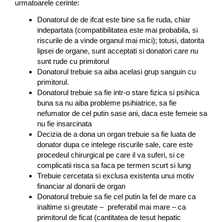
urmatoarele cerinte:
Donatorul de de ifcat este bine sa fie ruda, chiar
indepartata (compatibilitatea este mai probabila, si
riscurile de a vinde organul mai mici); totusi, datorita
lipsei de organe, sunt acceptati si donatori care nu
sunt rude cu primitorul
Donatorul trebuie sa aiba acelasi grup sanguin cu
primitorul.
Donatorul trebuie sa fie intr-o stare fizica si psihica
buna sa nu aiba probleme psihiatrice, sa fie
nefumator de cel putin sase ani, daca este femeie sa
nu fie insarcinata
Decizia de a dona un organ trebuie sa fie luata de
donator dupa ce intelege riscurile sale, care este
procedeul chirurgical pe care il va suferi, si ce
complicatii risca sa faca pe termen scurt si lung
Trebuie cercetata si exclusa existenta unui motiv
financiar al donarii de organ
Donatorul trebuie sa fie cel putin la fel de mare ca
inaltime si greutate – preferabil mai mare – ca
primitorul de ficat (cantitatea de tesut hepatic