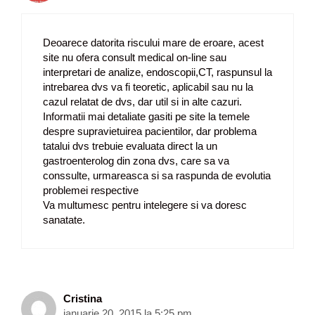
Deoarece datorita riscului mare de eroare, acest
site nu ofera consult medical on-line sau
interpretari de analize, endoscopii,CT, raspunsul la
intrebarea dvs va fi teoretic, aplicabil sau nu la
cazul relatat de dvs, dar util si in alte cazuri.
Informatii mai detaliate gasiti pe site la temele
despre supravietuirea pacientilor, dar problema
tatalui dvs trebuie evaluata direct la un
gastroenterolog din zona dvs, care sa va
conssulte, urmareasca si sa raspunda de evolutia
problemei respective
Va multumesc pentru intelegere si va doresc
sanatate.
Cristina
ianuarie 20, 2015 la 5:25 pm