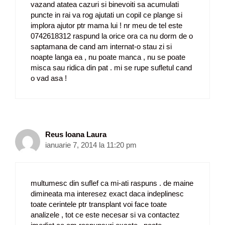
vazand atatea cazuri si binevoiti sa acumulati
puncte in rai va rog ajutati un copil ce plange si
implora ajutor ptr mama lui ! nr meu de tel este
0742618312 raspund la orice ora ca nu dorm de o
saptamana de cand am internat-o stau zi si
noapte langa ea , nu poate manca , nu se poate
misca sau ridica din pat . mi se rupe sufletul cand
o vad asa !
Reus Ioana Laura
ianuarie 7, 2014 la 11:20 pm
multumesc din suflef ca mi-ati raspuns . de maine
dimineata ma interesez exact daca indeplinesc
toate cerintele ptr transplant voi face toate
analizele , tot ce este necesar si va contactez