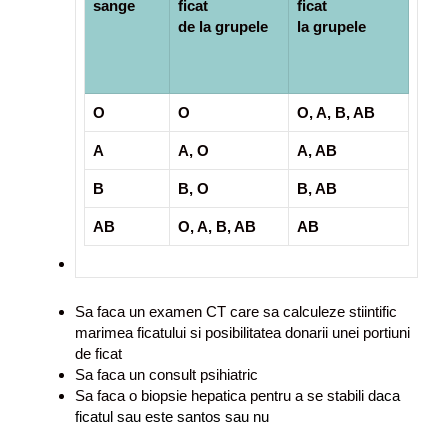
sange
ficat
ficat
de la grupele
la grupele
O
O
O, A, B, AB
A
A, O
A, AB
B
B, O
B, AB
AB
O, A, B, AB
AB
Sa faca un examen CT care sa calculeze stiintific
marimea ficatului si posibilitatea donarii unei portiuni
de ficat
Sa faca un consult psihiatric
Sa faca o biopsie hepatica pentru a se stabili d
aca
ficatul sau este santos sau nu