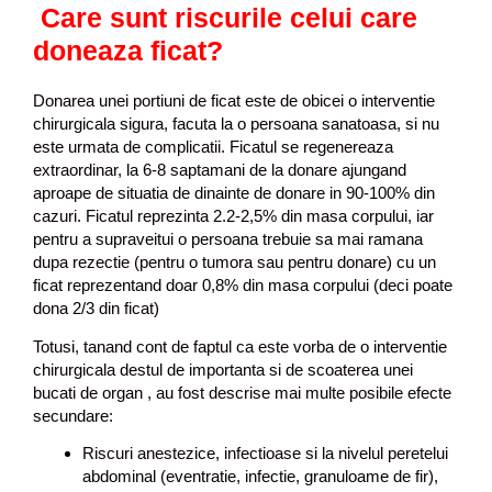
Care sunt riscurile celui care
doneaza ficat?
Donarea unei portiuni de ficat este de obicei o interventie
chirurgicala sigura, facuta la o persoana sanatoasa, si nu
este urmata de complicatii. Ficatul se regenereaza
extraordinar, la 6-8 saptamani de la donare ajungand
aproape de situatia de dinainte de donare in 90-100% din
cazuri. Ficatul reprezinta 2.2-2,5% din masa corpului, iar
pentru a supraveitui o persoana trebuie sa mai ramana
dupa rezectie (pentru o tumora sau pentru donare) cu un
ficat reprezentand doar 0,8% din masa corpului (deci poate
dona 2/3 din ficat)
Totusi, tanand cont de faptul ca este vorba de o interventie
chirurgicala destul de importanta si de scoaterea unei
bucati de organ , au fost descrise mai multe posibile efecte
secundare:
Riscuri anestezice, infectioase si la nivelul peretelui
abdominal (eventratie, infectie, granuloame de fir),