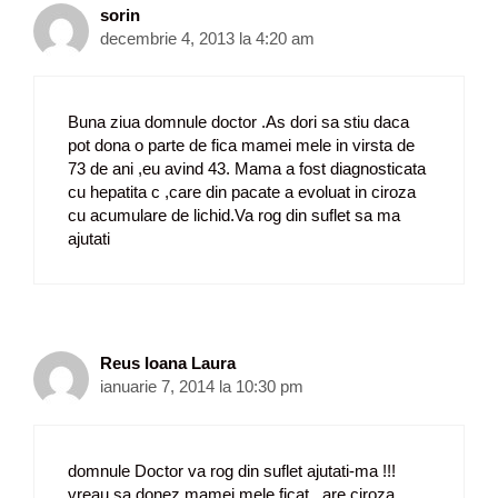
sorin
decembrie 4, 2013 la 4:20 am
Buna ziua domnule doctor .As dori sa stiu daca
pot dona o parte de fica mamei mele in virsta de
73 de ani ,eu avind 43. Mama a fost diagnosticata
cu hepatita c ,care din pacate a evoluat in ciroza
cu acumulare de lichid.Va rog din suflet sa ma
ajutati
Reus Ioana Laura
ianuarie 7, 2014 la 10:30 pm
domnule Doctor va rog din suflet ajutati-ma !!!
vreau sa donez mamei mele ficat . are ciroza