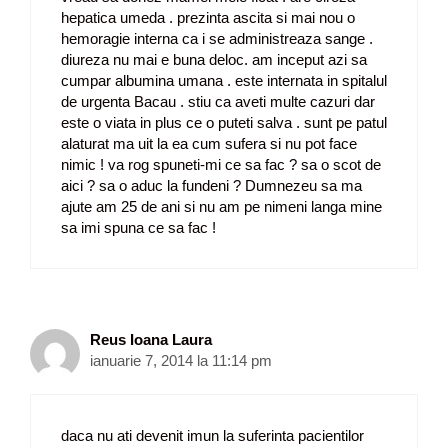
hepatica umeda . prezinta ascita si mai nou o
hemoragie interna ca i se administreaza sange .
diureza nu mai e buna deloc. am inceput azi sa
cumpar albumina umana . este internata in spitalul
de urgenta Bacau . stiu ca aveti multe cazuri dar
este o viata in plus ce o puteti salva . sunt pe patul
alaturat ma uit la ea cum sufera si nu pot face
nimic ! va rog spuneti-mi ce sa fac ? sa o scot de
aici ? sa o aduc la fundeni ? Dumnezeu sa ma
ajute am 25 de ani si nu am pe nimeni langa mine
sa imi spuna ce sa fac !
Reus Ioana Laura
ianuarie 7, 2014 la 11:14 pm
daca nu ati devenit imun la suferinta pacientilor