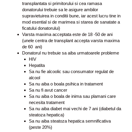
transplantata si primitorului si cea ramasa
donatorului trebuie sa le asigure ambilor
supravietuirea in conditii bune, iar acest lucru tine in
mod esential si de marimea si starea de sanatate a
ficatului donatorului)
Varsta maxima acceptata este de 18 -50 de ani
(unele centra de transplant accepta varsta maxima
de 60 ani)
Donatorul nu trebuie sa aiba urmatoarele probleme
HIV
Hepatita
Sa nu fie alcoolic sau consumator regulat de
alcool
Sa nu aiba o boala psihica in tratament
Sa nu fi avut cancer
Sa nu aiba o boala de inima sau plamani care
necesita tratament
Sa nu aiba diabet mai vechi de 7 ani (diabetul da
steatoza hepatica)
Sa nu aiba steatoza hepatica semnificativa
(peste 20%)