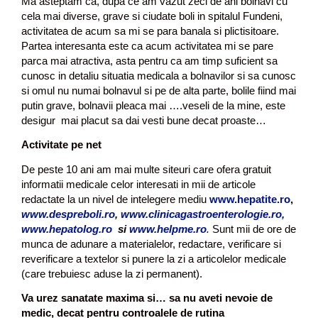
Ma asteptam ca, dupa ce am vazut zeci de ani bolnavi cu
cela mai diverse, grave si ciudate boli in spitalul Fundeni,
activitatea de acum sa mi se para banala si plictisitoare.
Partea interesanta este ca acum activitatea mi se pare
parca mai atractiva, asta pentru ca am timp suficient sa
cunosc in detaliu situatia medicala a bolnavilor si sa cunosc
si omul nu numai bolnavul si pe de alta parte, bolile fiind mai
putin grave, bolnavii pleaca mai ….veseli de la mine, este
desigur mai placut sa dai vesti bune decat proaste…
Activitate pe net
De peste 10 ani am mai multe siteuri care ofera gratuit
informatii medicale celor interesati in mii de articole
redactate la un nivel de intelegere mediu
www.hepatite.ro
,
www.despreboli.ro
,
www.clinicagastroenterologie.ro,
www.hepatolog.ro
si
www.helpme.ro
.
Sunt mii de ore de
munca de adunare a materialelor, redactare, verificare si
reverificare a textelor si punere la zi a articolelor medicale
(care trebuiesc aduse la zi permanent).
Va urez sanatate maxima si… sa nu aveti nevoie de
medic, decat pentru controalele de rutina