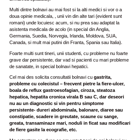
Multi dintre bolnavi au mai fost si la alti medici si vor o a
doua opinie medicala, , unii vin din alte tari (evident sunt
romani) unde locuiesc acum, si nu prea sau adaptat la
asistenta medicala de acolo (in special din Anglia,
Germania, Suedia, Norvegia, Irlanda, Moldova, SUA,
Canada, si mult mai putini din Franta, Spania sau Italia).
Foarte multi sunt tineri, unii studenti, cu probleme nu foarte
grave dar persistente, dar vad si pacienti cu mari probleme
de sanatate, in special bolnavi hepatici.
Cel mai des solicita consultatii bolnavi cu
gastrita,
probleme cu colecistul – frecvent pietre la fiere-ulcer,
boala de reflux gastroesofagian, ciroza, steatoza
hepatica, hepatita cronica virala B sau C, dar deseori
nu au un diagnostic si vin pentru simptome
persistente- dureri abdominala, balonare, diaree sau
constipatie, scadere in greutate, scaune cu sange,
greata, transaminaze mari, noduli in ficat sau modificari
de fiere gasite la ecografie, etc.