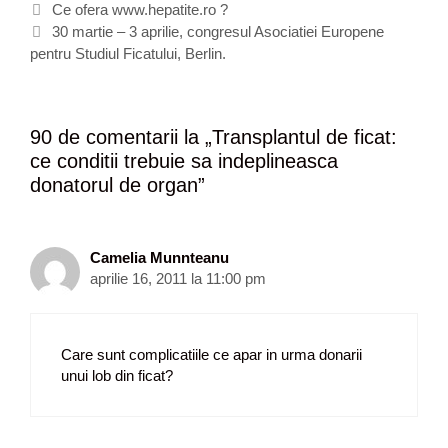
N
e
i
Ce ofera www.hepatite.ro ?
a
g
c
30 martie – 3 aprilie, congresul Asociatiei Europene
v
pentru Studiul Ficatului, Berlin.
o
h
i
r
e
g
i
t
a
i
e
90 de comentarii la „
Transplantul de ficat:
r
ce conditii trebuie sa indeplineasca
e
donatorul de organ
”
a
r
t
i
Camelia Munnteanu
c
aprilie 16, 2011 la 11:00 pm
o
l
e
Care sunt complicatiile ce apar in urma donarii
unui lob din ficat?