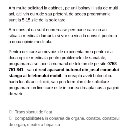
Am multe solicitari la cabinet , pe unii bolnavi ii stiu de multi
ani, altii vin cu rude sau prieteni, de aceea programarile
sunt la 5-15 zile de la solicitare.
Am constat ca sunt numeroase persoane care nu au
situatia medicala lamurita si vor sa vina la consult pentru o
a doua opinie medicala.
Pentru cei care au nevoie de experienta mea pentru o a
doua opinie medicala pentru problemele de sanatate,
programarea se face la numarul de telefon de pe site
0758
751 841
, sau
direct apasand butonul din josul ecranului
stanga al telefonului mobil
. In dreapta aveti butonul cu
harta localizarii clinicii, sau prin formularul de solicitare
programare on line care este in partea dreapta sus a paginii
de web
C
Transplantul de ficat
a
E
compatibilitatea in donarea de organe
,
donator
,
donatorul
de organ
t
t
,
steatoza hepatica