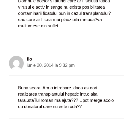
Domnule doctor si atunci care ar fi solutia?daca
virusul e activ in sange nu exista posibilitatea
contaminarii ficatului bun in cazul transplantului?
sau care ar fi cea mai plauzibila metoda?va
multumesc din suflet
flo
iunie 20, 2014 la 9:32 pm
Buna seara! Am o intrebare..daca as dori
realizarea transplantului hepatic intr.o alta
tara..staTul roman ma ajuta???…pot merge acolo
cu donatorul care nu este ruda??