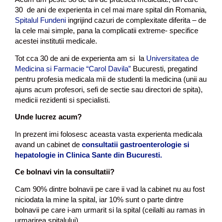
30 de ani de experienta in cel mai mare spital din Romania,
Spitalul Fundeni
ingrijind cazuri de complexitate diferita – de
la cele mai simple, pana la complicatii extreme- specifice
acestei institutii medicale.
Tot cca 30 de ani de experienta am si la
Universitatea de
Medicina si Farmacie “Carol Davila”
Bucuresti, pregatind
pentru profesia medicala mii de studenti la medicina (unii au
ajuns acum profesori, sefi de sectie sau directori de spita),
medicii rezidenti si specialisti.
Unde lucrez acum?
In prezent imi folosesc aceasta vasta experienta medicala
avand un cabinet de
consultatii gastroenterologie si
hepatologie in Clinica Sante din Bucuresti.
Ce bolnavi vin la consultatii?
Cam 90% dintre bolnavii pe care ii vad la cabinet nu au fost
niciodata la mine la spital, iar 10% sunt o parte dintre
bolnavii pe care i-am urmarit si la spital (ceilalti au ramas in
urmarirea spitalului).