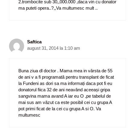
2.trombocite sub 30,,000.000 ,daca vin cu donator
ma puteti opera..?,,Va multumesc mult ..
Saftica
august 31, 2014 la 1:10 am
Buna ziua dl doctor . Mama mea in vârsta de 55
de ani v a fi programată pentru transplant de ficat
la Fundeni as dori sa ma informați daca pot fi eu
donatorul fiica 32 de ani neavând aceeași gripa
sangvina mama avand A iar eu O ,pe tabelul de
mai sus am văzut ca este posibil cei cu grupa A
pot primi ficat de la cei cu grupa A si O. Va
multumesc