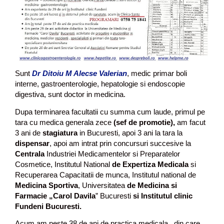
Sunt
Dr Ditoiu M Alecse Valerian
, medic primar boli
interne, gastroenterologie, hepatologie si endoscopie
digestiva, sunt doctor in medicina.
Dupa terminarea facultatii cu summa cum laude, primul pe
tara cu medica generala zece
(sef de promotie),
am facut
3 ani de
stagiatura
in Bucuresti, apoi 3 ani la tara la
dispensar
, apoi am intrat prin concursuri succesive la
Centrala
Industriei Medicamentelor si Preparatelor
Cosmetice, Institutul National
de Expertiza Medicala
si
Recuperarea Capacitatii de munca, Institutul national de
Medicina Sportiva
, Universitatea
de Medicina si
Farmacie „Carol Davila
” Bucuresti
si Institutul clinic
Fundeni Bucuresti.
Acum am peste 38 de ani de practica medicala., din care