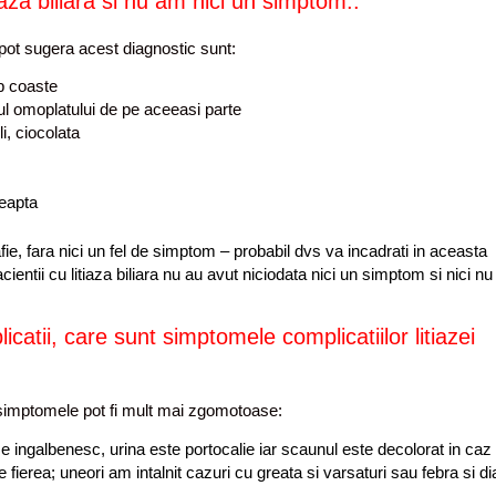
iaza biliara si nu am nici un simptom..
 pot sugera acest diagnostic sunt:
b coaste
l omoplatului de pe aceeasi parte
i, ciocolata
reapta
ie, fara nici un fel de simptom – probabil dvs va incadrati in aceasta
ientii cu litiaza biliara nu au avut niciodata nici un simptom si nici nu
icatii, care sunt simptomele complicatiilor litiazei
a, simptomele pot fi mult mai zgomotoase:
e ingalbenesc, urina este portocalie iar scaunul este decolorat in caz
 fierea; uneori am intalnit cazuri cu greata si varsaturi sau febra si d