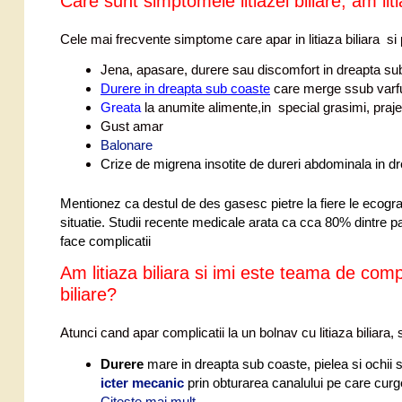
Care sunt simptomele litiazei biliare, am lit
Cele mai frecvente simptome care apar in litiaza biliara si
Jena, apasare, durere sau discomfort in dreapta su
Durere in dreapta sub coaste
care merge ssub varfu
Greata
la anumite alimente,in special grasimi, prajel
Gust amar
Balonare
Crize de migrena insotite de dureri abdominala in d
Mentionez ca destul de des gasesc pietre la fiere le ecograf
situatie. Studii recente medicale arata ca cca 80% dintre pac
face complicatii
Am litiaza biliara si imi este teama de compl
biliare?
Atunci cand apar complicatii la un bolnav cu litiaza biliar
Durere
mare in dreapta sub coaste, pielea si ochii s
icter mecanic
prin obturarea canalului pe care curge
Citește mai mult
C