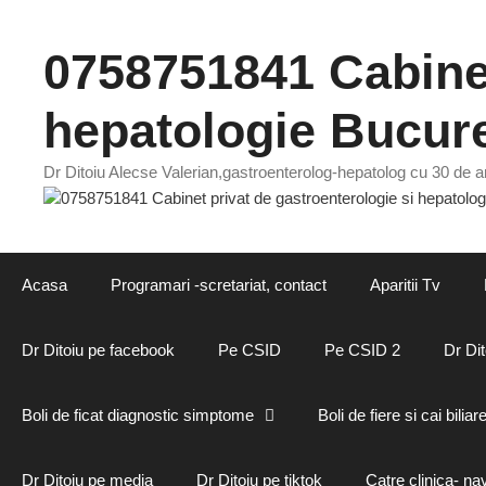
Sari
la
0758751841 Cabinet
conținut
hepatologie Bucure
Dr Ditoiu Alecse Valerian,gastroenterolog-hepatolog cu 30 de an
Acasa
Programari -scretariat, contact
Aparitii Tv
Dr Ditoiu pe facebook
Pe CSID
Pe CSID 2
Dr Dit
Boli de ficat diagnostic simptome
Boli de fiere si cai biliar
Dr Ditoiu pe media
Dr Ditoiu pe tiktok
Catre clinica- na