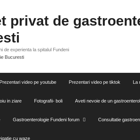
 privat de gastroente
sti
i de experienta la spitalul Fundeni
Prezentari video pe youtube
Prezentari video pe tiktok
La 
oiu in ziare
Fotografii- boli
Aveti nevoie de un gastroenterol
e
Gastroenterologie Fundeni forum
Consultatie gastroen
vigatie cu waze