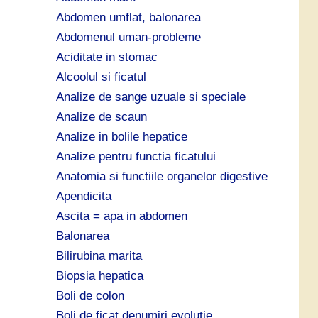
ă
Abdomen umflat, balonarea
:
Abdomenul uman-probleme
Aciditate in stomac
Alcoolul si ficatul
Analize de sange uzuale si speciale
Analize de scaun
Analize in bolile hepatice
Analize pentru functia ficatului
Anatomia si functiile organelor digestive
Apendicita
Ascita = apa in abdomen
Balonarea
Bilirubina marita
Biopsia hepatica
Boli de colon
Boli de ficat denumiri evolutie