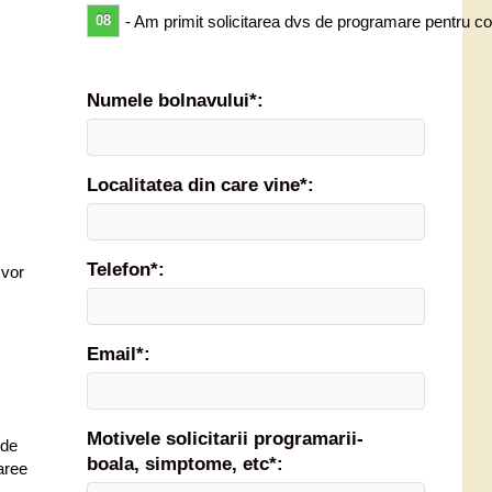
08
- Am primit solicitarea dvs de programare pentru co
Numele bolnavului*:
Localitatea din care vine*:
Telefon*:
 vor
Email*:
Motivele solicitarii programarii-
 de
boala, simptome, etc*:
iaree