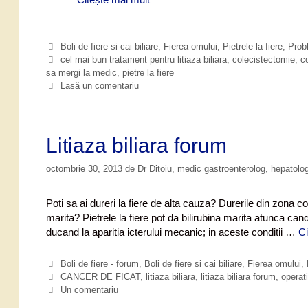
e
s
i
C
Boli de fiere si cai biliare
,
Fierea omului
,
Pietrele la fiere
,
Prob
m
a
E
cel mai bun tratament pentru litiaza biliara
,
colecistectomie
,
co
p
sa mergi la medic
t
t
,
pietre la fiere
e
i
Lasă un comentariu
t
g
c
o
o
h
m
r
e
e
i
t
Litiaza biliara forum
s
i
e
a
octombrie 30, 2013
de
Dr Ditoiu, medic gastroenterolog, hepatol
u
p
i
Poti sa ai dureri la fiere de alta cauza? Durerile din zona co
e
marita? Pietrele la fiere pot da bilirubina marita atunca can
t
ducand la aparitia icterului mecanic; in aceste conditii …
Ci
r
e
C
Boli de fiere - forum
,
Boli de fiere si cai biliare
,
Fierea omului
,
l
a
E
CANCER DE FICAT
,
litiaza biliara
,
litiaza biliara forum
,
operati
e
t
t
Un comentariu
i
e
i