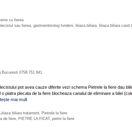
leme cu fierea
lecistul sau fierea
,
gastroenterolog fundeni
,
litiaza biliara
,
litiaza biliara cand 
og Bucuresti 0758 751 841
lecistului pot avea cauze diferite vezi schema Pietrele la fiere dau bili
d o piatra plecata de la fiere blocheaza canalul de eliminare a bilei (co
tește mai mult
L
i
t
Litiaza biliara tratament
,
Pietrele la fiere
i
a de fiere
,
PIETRE LA FICAT
,
pietre la fiere
a
z