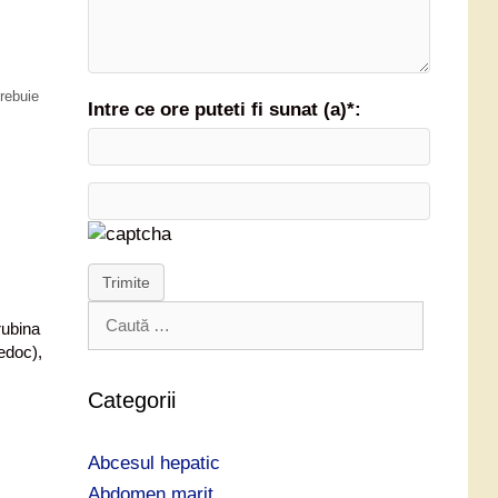
trebuie
Intre ce ore puteti fi sunat (a)*:
Trimite
C
rubina
a
ledoc),
u
t
Categorii
ă
d
Abcesul hepatic
u
p
Abdomen marit