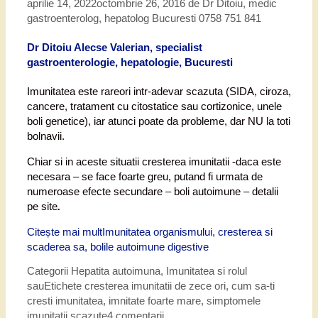
aprilie 14, 2022
octombrie 26, 2016
de
Dr Ditoiu, medic
gastroenterolog, hepatolog Bucuresti 0758 751 841
Dr Ditoiu Alecse Valerian, specialist
gastroenterologie, hepatologie, Bucuresti
Imunitatea este rareori intr-adevar scazuta (SIDA, ciroza,
cancere, tratament cu citostatice sau cortizonice, unele
boli genetice), iar atunci poate da probleme, dar NU la toti
bolnavii.
Chiar si in aceste situatii cresterea imunitatii -daca este
necesara – se face foarte greu, putand fi urmata de
numeroase efecte secundare – boli autoimune – detalii
pe site
.
Citește mai mult
Imunitatea organismului, cresterea si
scaderea sa, bolile autoimune digestive
Categorii
Hepatita autoimuna
,
Imunitatea si rolul
sau
Etichete
cresterea imunitatii de zece ori
,
cum sa-ti
cresti imunitatea
,
imnitate foarte mare
,
simptomele
imunitatii scazute
4 comentarii