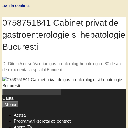
Sari la conținut
0758751841 Cabinet privat de
gastroenterologie si hepatologie
Bucuresti
Dr Ditoiu Alecse Valerian,gastroenterolog-hepatolog cu 30 de ani
de experienta la spitalul Fundeni
Caută
Meniu
Acasa
Programari -scretariat, contact
Aparitii Tv