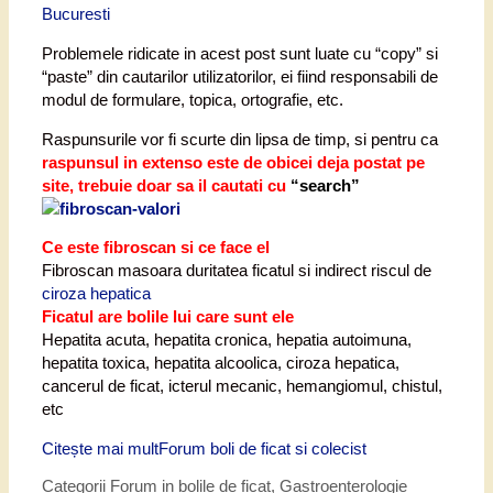
Bucuresti
Problemele ridicate in acest post sunt luate cu “copy” si
“paste” din cautarilor utilizatorilor, ei fiind responsabili de
modul de formulare, topica, ortografie, etc.
Raspunsurile vor fi scurte din lipsa de timp, si pentru ca
r
aspunsul in extenso este de obicei deja postat pe
site, trebuie doar sa il cautati cu
“search”
Ce este fibroscan si ce face el
Fibroscan masoara duritatea ficatul si indirect riscul de
ciroza hepatica
Ficatul are bolile lui care sunt ele
Hepatita acuta, hepatita cronica, hepatia autoimuna,
hepatita toxica, hepatita alcoolica, ciroza hepatica,
cancerul de ficat, icterul mecanic, hemangiomul, chistul,
etc
Citește mai mult
Forum boli de ficat si colecist
Categorii
Forum in bolile de ficat
,
Gastroenterologie