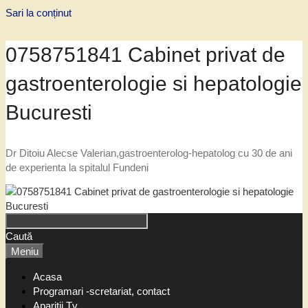
Sari la conținut
0758751841 Cabinet privat de
gastroenterologie si hepatologie
Bucuresti
Dr Ditoiu Alecse Valerian,gastroenterolog-hepatolog cu 30 de ani
de experienta la spitalul Fundeni
Caută
Meniu
Acasa
Programari -scretariat, contact
Aparitii Tv