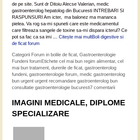
de pe site. Sunt dr Ditoiu Alecse Valerian, medic
gastroenterolog hepatolog din Bucuresti INTREBARI SI
RASPUNSURI Am icter, ma balonez ma mananca
pielea. Va rog sa-mi spuneti care este medicamentul
care filtreaza sangele de toxine sa-mi dispara icterul? Ce
pot sa fac ca sa imi …
Citește mai mult
Boli digestive si
de ficat forum
Categorii
Forum in bolile de ficat
,
Gastroenterologie
Fundeni forum
Etichete
cel mai bun regim alimentar
,
cel
mai bun tratament
,
durerile de ficat
,
gastroenterolog
fundeni
,
gastroenterologie forum
,
medic gastroenterolog
bun urgent urgent recomandare gastroenterolog bun
consultatie gastroenterologie bucuresti
7 comentarii
IMAGINI MEDICALE, DIPLOME
SPECIALIZARE