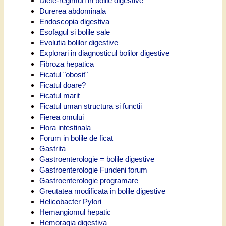
Diete-regimuri in bolile digestive
Durerea abdominala
Endoscopia digestiva
Esofagul si bolile sale
Evolutia bolilor digestive
Explorari in diagnosticul bolilor digestive
Fibroza hepatica
Ficatul "obosit"
Ficatul doare?
Ficatul marit
Ficatul uman structura si functii
Fierea omului
Flora intestinala
Forum in bolile de ficat
Gastrita
Gastroenterologie = bolile digestive
Gastroenterologie Fundeni forum
Gastroenterologie programare
Greutatea modificata in bolile digestive
Helicobacter Pylori
Hemangiomul hepatic
Hemoragia digestiva