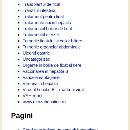
Transplantul de ficat
Tranzitul intestinal
Tratament pentru ficat
Tratamente noi in hepatita
Tratamentul bolilor de ficat
Tratamentul cirozei
Tumorile ficatului si cailor biliare
Tumorile organelor abdominale
Ulcerul gastric
Uncategorized
Urgente in bolile de ficat si fiere
Vaccinarea in hepatita B
Varicele esofagiene
VIremia in hepatita
Virusul hepatic B – markerii virali
VSH marit
www.cirozahepatica.ro
Pagini
Cand este indicat un consult hepatologic