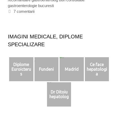
s
gastroenterologie bucuresti
r
h
t
i
e
7 comentarii
i
i
t
v
e
e
s
i
IMAGINI MEDICALE, DIPLOME
d
SPECIALIZARE
e
f
i
c
Diplome
Ce face
a
Euroicteru
Fundeni
Madrid
hepatologi
t
s
a
f
o
r
Dr Ditoiu
u
hepatolog
m