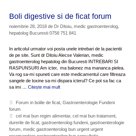
Boli digestive si de ficat forum
noiembrie 28, 2018
de
Dr Ditoiu, medic gastroenterolog,
hepatolog Bucuresti 0758 751 841
In articolul urmator voi posta unele intrebari de la pacientii
de pe site. Sunt dr Ditoiu Alecse Valerian, medic
gastroenterolog hepatolog din Bucuresti INTREBARI SI
RASPUNSURI Am icter, ma balonez ma mananca pielea.
Va rog sa-mi spuneti care este medicamentul care filtreaza
sangele de toxine sa-mi dispara icterul? Ce pot sa fac ca
sa imi …
Citește mai mult
B
o
l
C
Forum in bolile de ficat
,
Gastroenterologie Fundeni
i
forum
a
d
t
E
cel mai bun regim alimentar
,
cel mai bun tratament
,
i
durerile de ficat
e
t
,
gastroenterolog fundeni
,
gastroenterologie
g
forum
g
i
,
medic gastroenterolog bun urgent urgent
e
recomandare gastroenterolog bun consultatie
o
c