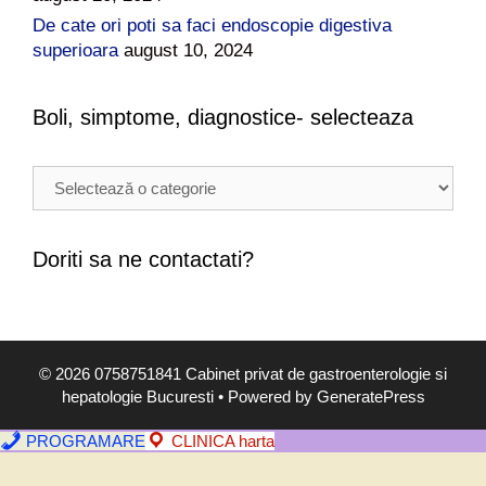
De cate ori poti sa faci endoscopie digestiva
superioara
august 10, 2024
Boli, simptome, diagnostice- selecteaza
B
o
l
i
Doriti sa ne contactati?
,
s
i
m
© 2026 0758751841 Cabinet privat de gastroenterologie si
p
hepatologie Bucuresti
• Powered by
GeneratePress
t
o
PROGRAMARE
CLINICA harta
m
e