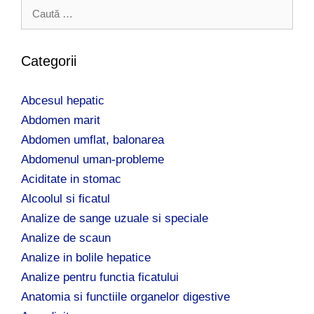
C
a
u
t
Categorii
ă
d
Abcesul hepatic
u
p
Abdomen marit
ă
Abdomen umflat, balonarea
:
Abdomenul uman-probleme
Aciditate in stomac
Alcoolul si ficatul
Analize de sange uzuale si speciale
Analize de scaun
Analize in bolile hepatice
Analize pentru functia ficatului
Anatomia si functiile organelor digestive