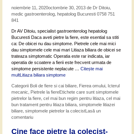
noiembrie 11, 2020
octombrie 30, 2013
de
Dr Ditoiu,
medic gastroenterolog, hepatolog Bucuresti 0758 751
841
Dr AV Ditoiu, specialist gastroenterolog hepatolog
Bucuresti Daca aveti pietre la fiere, este esential sa stiti
ca: De obicei nu dau simptome. Pietrele cele mai mici
dau simptomele cele mai mari Litiaza biliara de obicei se
trateaza simptomatic Operatia este rar indicata, iar
operatia de scoatere a fierii este frecvent urmata de
simptome persistente neplacute …
Citește mai
mult
Litiaza biliara simptome
Categorii
Boli de fiere si cai biliare
,
Fierea omului
,
Icterul
mecanic
,
Pietrele la fiere
Etichete
care sunt simptomele
pietrelor la fiere
,
cel mai bun regim pentru litiaza
,
cel mai
bun tratament pentru litiaza biliara
,
simptomele litiazei
biliare
,
simptomele pietrelor la colecist
Lasă un
comentariu
Cine face pietre la colecist-