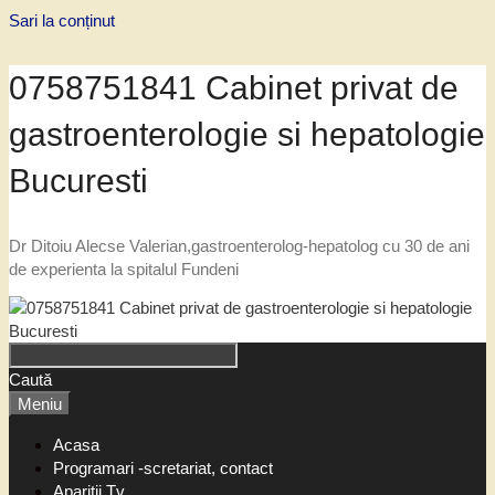
Sari la conținut
0758751841 Cabinet privat de
gastroenterologie si hepatologie
Bucuresti
Dr Ditoiu Alecse Valerian,gastroenterolog-hepatolog cu 30 de ani
de experienta la spitalul Fundeni
Caută
Meniu
Acasa
Programari -scretariat, contact
Aparitii Tv