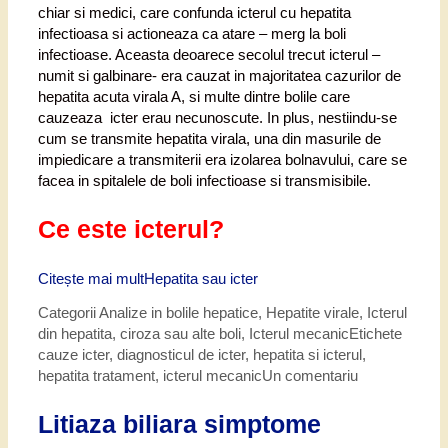
chiar si medici, care confunda icterul cu hepatita
infectioasa si actioneaza ca atare – merg la boli
infectioase. Aceasta deoarece secolul trecut icterul –
numit si galbinare- era cauzat in majoritatea cazurilor de
hepatita acuta virala A, si multe dintre bolile care
cauzeaza icter erau necunoscute. In plus, nestiindu-se
cum se transmite hepatita virala, una din masurile de
impiedicare a transmiterii era izolarea bolnavului, care se
facea in spitalele de boli infectioase si transmisibile.
Ce este icterul?
Citește mai mult
Hepatita sau icter
Categorii
Analize in bolile hepatice
,
Hepatite virale
,
Icterul
din hepatita, ciroza sau alte boli
,
Icterul mecanic
Etichete
cauze icter
,
diagnosticul de icter
,
hepatita si icterul
,
hepatita tratament
,
icterul mecanic
Un comentariu
Litiaza biliara simptome