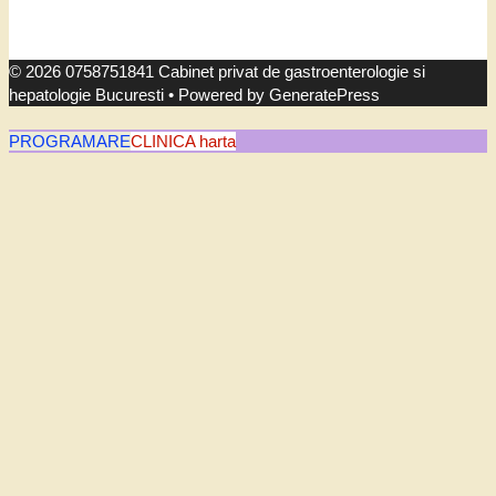
© 2026 0758751841 Cabinet privat de gastroenterologie si
hepatologie Bucuresti
• Powered by
GeneratePress
PROGRAMARE
CLINICA harta