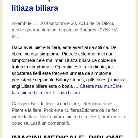
litiaza biliara
noiembrie 11, 2020
octombrie 30, 2013
de
Dr Ditoiu,
medic gastroenterolog, hepatolog Bucuresti 0758 751
841
Daca aveti pietre la fiere, este esential sa stiti ca: De
obicei nu dau simptome. Pietrele cele mai mici dau
simptomele cele mai mari Litiaza biliara de obicei se
trateaza simptomatic Operatia este rar indicata, iar
scoaterea fierii este frecvent urmata de simptome
persistente neplacute Billiary stones, gallstones (lithiasis)
engl Litiaza biliara este o boala …
Citește mai mult
Cine
face pietre la colecist-litiaza biliara
Categorii
Boli de fiere si cai biliare
,
Icterul mecanic
,
Pietrele la fiere
,
Probleme cu fierea
Etichete
de ce faci
pietre la fiere
,
litiaza biliara
,
pietre la colecist
,
probleme cu
colecistul
Lasă un comentariu
IMAGINI MEDICALE, DIPLOME