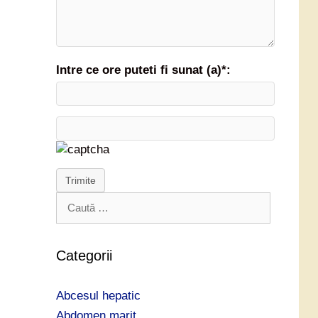
Intre ce ore puteti fi sunat (a)*:
Trimite
C
a
u
t
Categorii
ă
d
Abcesul hepatic
u
p
Abdomen marit