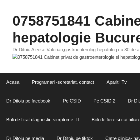
Sari
la
0758751841 Cabinet
conținut
hepatologie Bucure
Dr Ditoiu Alecse Valerian,gastroenterolog-hepatolog cu 30 de an
Acasa
Programari -scretariat, contact
Aparitii Tv
Dr Ditoiu pe facebook
Pe CSID
Pe CSID 2
Dr Dit
Boli de ficat diagnostic simptome
Boli de fiere si cai biliar
Dr Ditoiu pe media
Dr Ditoiu pe tiktok
Catre clinica- na