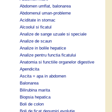
ă
Abdomen umflat, balonarea
:
Abdomenul uman-probleme
Aciditate in stomac
Alcoolul si ficatul
Analize de sange uzuale si speciale
Analize de scaun
Analize in bolile hepatice
Analize pentru functia ficatului
Anatomia si functiile organelor digestive
Apendicita
Ascita = apa in abdomen
Balonarea
Bilirubina marita
Biopsia hepatica
Boli de colon
Boli de ficat denumiri evolutie