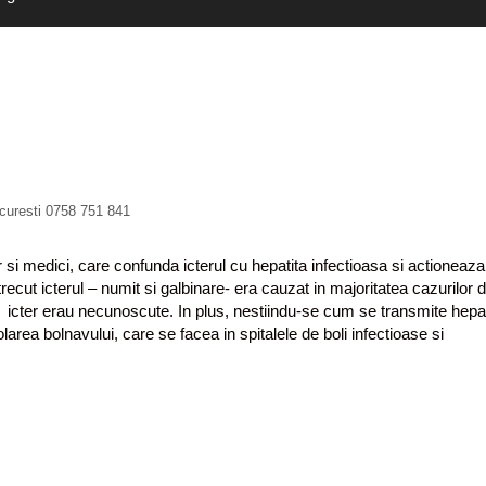
ucuresti 0758 751 841
 si medici, care confunda icterul cu hepatita infectioasa si actioneaza
recut icterul – numit si galbinare- era cauzat in majoritatea cazurilor 
za icter erau necunoscute. In plus, nestiindu-se cum se transmite hepat
larea bolnavului, care se facea in spitalele de boli infectioase si