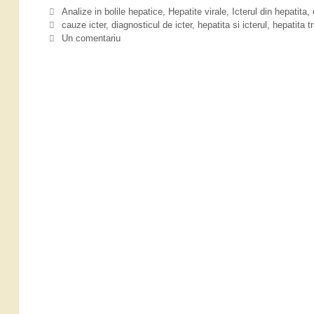
p
C
Analize in bolile hepatice
,
Hepatite virale
,
Icterul din hepatita, 
a
a
E
cauze icter
,
diagnosticul de icter
,
hepatita si icterul
,
hepatita t
t
t
t
Un comentariu
e
i
i
g
c
t
o
h
a
r
e
s
i
t
a
i
e
u
i
c
t
e
r