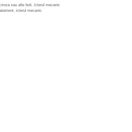
ciroza sau alte boli
,
Icterul mecanic
ratament
,
icterul mecanic