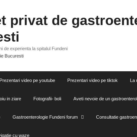
 privat de gastroente
sti
i de experienta la spitalul Fundeni
Prezentari video pe youtube
Prezentari video pe tiktok
La 
oiu in ziare
Fotografii- boli
Aveti nevoie de un gastroenterol
e
Gastroenterologie Fundeni forum
Consultatie gastroen
vigatie cu waze