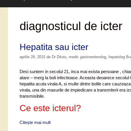
diagnosticul de icter
Hepatita sau icter
aprilie 28, 2015
de
Dr Ditoiu, medic gastroenterolog, hepatolog B
Desi suntem in secolul 21, inca mai exista persoane , chiar
atare – merg la boli infectioase. Aceasta deoarece secolul t
hepatita acuta virala A, si multe dintre bolile care cauzea
virala, una din masurile de impiedicare a transmiterii era izo
transmisibile.
Ce este icterul?
Citește mai mult
H
e