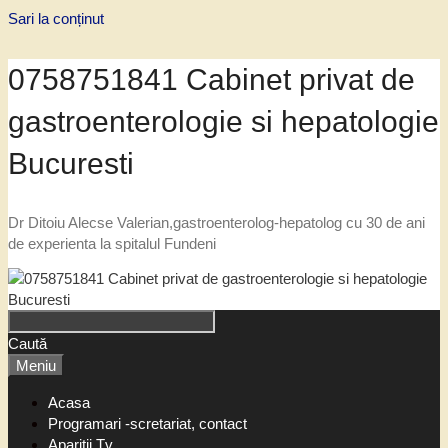
Sari la conținut
0758751841 Cabinet privat de
gastroenterologie si hepatologie
Bucuresti
Dr Ditoiu Alecse Valerian,gastroenterolog-hepatolog cu 30 de ani
de experienta la spitalul Fundeni
Caută
Meniu
Acasa
Programari -scretariat, contact
Aparitii Tv