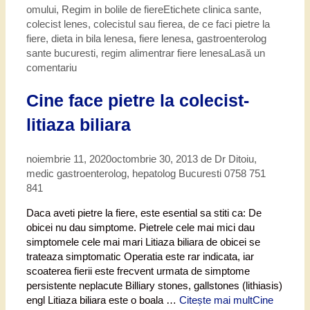
omului
,
Regim in bolile de fiere
Etichete
clinica sante
,
colecist lenes
,
colecistul sau fierea
,
de ce faci pietre la
fiere
,
dieta in bila lenesa
,
fiere lenesa
,
gastroenterolog
sante bucuresti
,
regim alimentrar fiere lenesa
Lasă un
comentariu
Cine face pietre la colecist-
litiaza biliara
noiembrie 11, 2020
octombrie 30, 2013
de
Dr Ditoiu,
medic gastroenterolog, hepatolog Bucuresti 0758 751
841
Daca aveti pietre la fiere, este esential sa stiti ca: De
obicei nu dau simptome. Pietrele cele mai mici dau
simptomele cele mai mari Litiaza biliara de obicei se
trateaza simptomatic Operatia este rar indicata, iar
scoaterea fierii este frecvent urmata de simptome
persistente neplacute Billiary stones, gallstones (lithiasis)
engl Litiaza biliara este o boala …
Citește mai mult
Cine