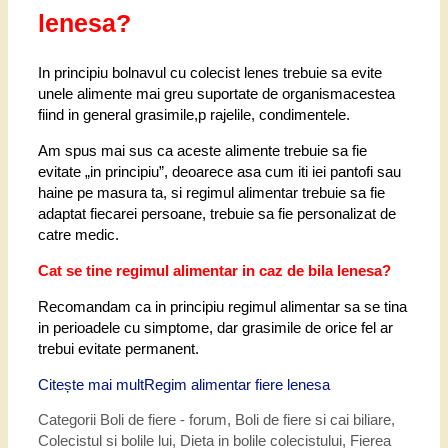
lenesa?
In principiu bolnavul cu colecist lenes trebuie sa evite
unele alimente mai greu suportate de organismacestea
fiind in general grasimile,p rajelile, condimentele.
Am spus mai sus ca aceste alimente trebuie sa fie
evitate „in principiu”, deoarece asa cum iti iei pantofi sau
haine pe masura ta, si regimul alimentar trebuie sa fie
adaptat fiecarei persoane, trebuie sa fie personalizat de
catre medic.
Cat se tine regimul alimentar in caz de bila lenesa?
Recomandam ca in principiu regimul alimentar sa se tina
in perioadele cu simptome, dar grasimile de orice fel ar
trebui evitate permanent.
Citește mai mult
Regim alimentar fiere lenesa
Categorii
Boli de fiere - forum
,
Boli de fiere si cai biliare
,
Colecistul si bolile lui
,
Dieta in bolile colecistului
,
Fierea