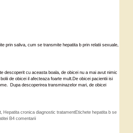
 prin saliva, cum se transmite hepatita b prin relatii sexuale,
te descoperit cu aceasta boala, de obicei nu a mai avut nimic
bolii de obicei il afecteaza foarte mult.De obicei pacientii isi
ptome. Dupa descoperirea transminazelor mari, de obicei
t
,
Hepatita cronica diagnostic tratament
Etichete
hepatita b se
titei B
4 comentarii