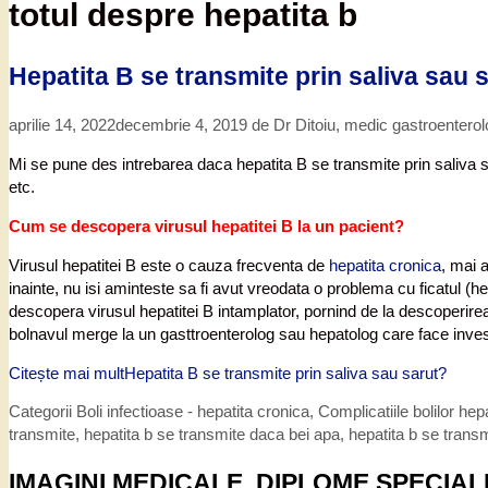
totul despre hepatita b
Hepatita B se transmite prin saliva sau 
aprilie 14, 2022
decembrie 4, 2019
de
Dr Ditoiu, medic gastroentero
Mi se pune des intrebarea daca hepatita B se transmite prin saliva sa
etc.
Cum se descopera virusul hepatitei B la un pacient?
Virusul hepatitei B este o cauza frecventa de
hepatita cronica
, mai 
inainte, nu isi aminteste sa fi avut vreodata o problema cu ficatul (hep
descopera virusul hepatitei B intamplator, pornind de la descoperir
bolnavul merge la un gasttroenterolog sau hepatolog care face invest
Citește mai mult
Hepatita B se transmite prin saliva sau sarut?
Categorii
Boli infectioase - hepatita cronica
,
Complicatiile bolilor hep
transmite
,
hepatita b se transmite daca bei apa
,
hepatita b se transm
IMAGINI MEDICALE, DIPLOME SPECIAL