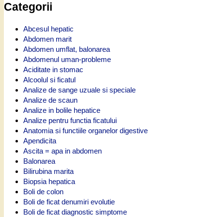
Categorii
Abcesul hepatic
Abdomen marit
Abdomen umflat, balonarea
Abdomenul uman-probleme
Aciditate in stomac
Alcoolul si ficatul
Analize de sange uzuale si speciale
Analize de scaun
Analize in bolile hepatice
Analize pentru functia ficatului
Anatomia si functiile organelor digestive
Apendicita
Ascita = apa in abdomen
Balonarea
Bilirubina marita
Biopsia hepatica
Boli de colon
Boli de ficat denumiri evolutie
Boli de ficat diagnostic simptome