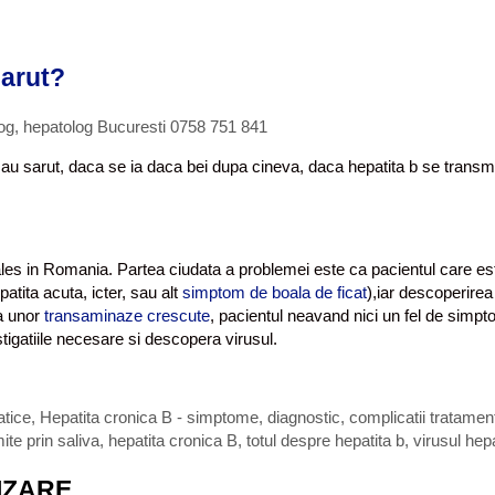
sarut?
log, hepatolog Bucuresti 0758 751 841
u sarut, daca se ia daca bei dupa cineva, daca hepatita b se transmite
ales in Romania. Partea ciudata a problemei este ca pacientul care es
atita acuta, icter, sau alt
simptom de boala de ficat
),iar descoperirea 
ea unor
transaminaze crescute
, pacientul neavand nici un fel de sim
igatiile necesare si descopera virusul.
atice
,
Hepatita cronica B - simptome, diagnostic, complicatii tratamen
ite prin saliva
,
hepatita cronica B
,
totul despre hepatita b
,
virusul hepa
IZARE