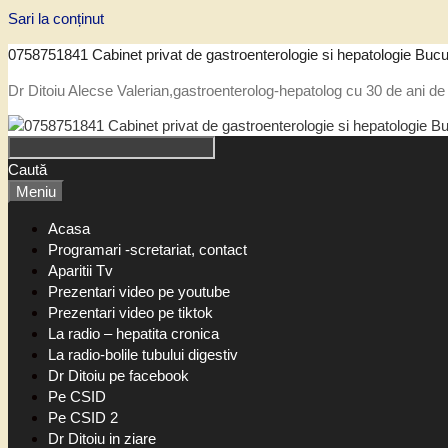
Sari la conținut
0758751841 Cabinet privat de gastroenterologie si hepatologie Bucu
Dr Ditoiu Alecse Valerian,gastroenterolog-hepatolog cu 30 de ani de 
Caută
Meniu
Acasa
Programari -scretariat, contact
Aparitii Tv
Prezentari video pe youtube
Prezentari video pe tiktok
La radio – hepatita cronica
La radio-bolile tubului digestiv
Dr Ditoiu pe facebook
Pe CSID
Pe CSID 2
Dr Ditoiu in ziare