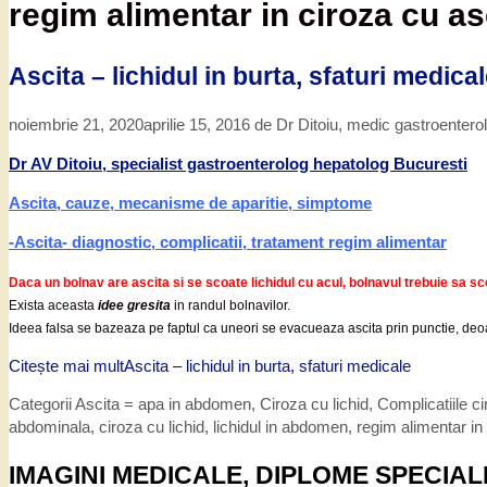
regim alimentar in ciroza cu as
Ascita – lichidul in burta, sfaturi medica
noiembrie 21, 2020
aprilie 15, 2016
de
Dr Ditoiu, medic gastroentero
Dr AV Ditoiu, specialist gastroenterolog hepatolog Bucuresti
Ascita, cauze, mecanisme de aparitie, simptome
-Ascita- diagnostic, complicatii, tratament regim alimentar
Daca un bolnav are ascita si se scoate lichidul cu acul, bolnavul trebuie sa sco
Exista aceasta
idee gresita
in randul bolnavilor.
Ideea falsa se bazeaza pe faptul ca uneori se evacueaza ascita prin punctie, deoare
Citește mai mult
Ascita – lichidul in burta, sfaturi medicale
Categorii
Ascita = apa in abdomen
,
Ciroza cu lichid
,
Complicatiile ci
abdominala
,
ciroza cu lichid
,
lichidul in abdomen
,
regim alimentar in
IMAGINI MEDICALE, DIPLOME SPECIAL