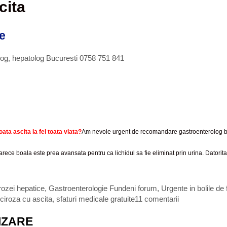
cita
le
log, hepatolog Bucuresti 0758 751 841
ata ascita la fel toata viata?
Am nevoie urgent de recomandare gastroenterolog 
ce boala este prea avansata pentru ca lichidul sa fie eliminat prin urina. Datorita 
rozei hepatice
,
Gastroenterologie Fundeni forum
,
Urgente in bolile de f
 ciroza cu ascita
,
sfaturi medicale gratuite
11 comentarii
IZARE