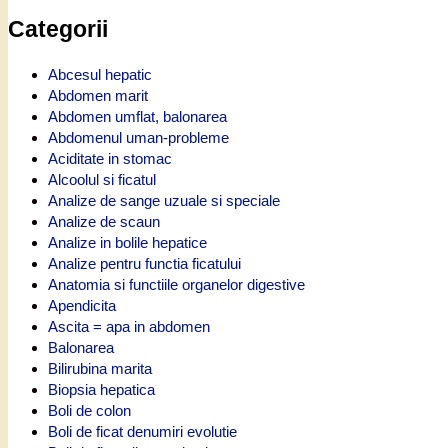
Categorii
Abcesul hepatic
Abdomen marit
Abdomen umflat, balonarea
Abdomenul uman-probleme
Aciditate in stomac
Alcoolul si ficatul
Analize de sange uzuale si speciale
Analize de scaun
Analize in bolile hepatice
Analize pentru functia ficatului
Anatomia si functiile organelor digestive
Apendicita
Ascita = apa in abdomen
Balonarea
Bilirubina marita
Biopsia hepatica
Boli de colon
Boli de ficat denumiri evolutie