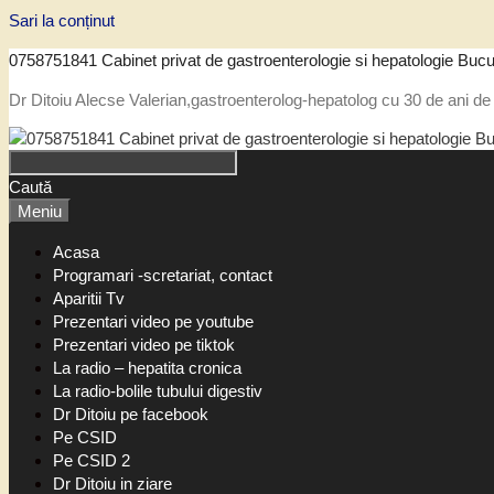
Sari la conținut
0758751841 Cabinet privat de gastroenterologie si hepatologie Bucu
Dr Ditoiu Alecse Valerian,gastroenterolog-hepatolog cu 30 de ani de 
Caută
Meniu
Acasa
Programari -scretariat, contact
Aparitii Tv
Prezentari video pe youtube
Prezentari video pe tiktok
La radio – hepatita cronica
La radio-bolile tubului digestiv
Dr Ditoiu pe facebook
Pe CSID
Pe CSID 2
Dr Ditoiu in ziare