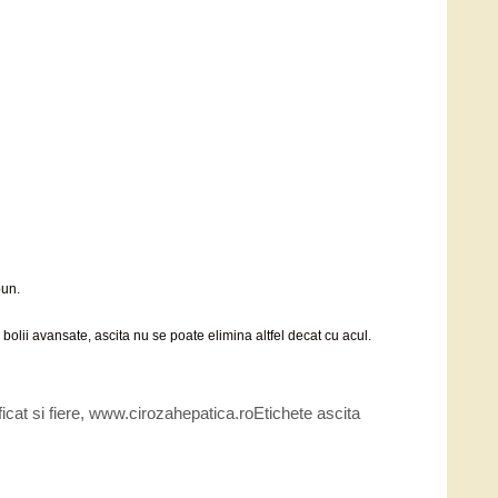
bun.
bolii avansate, ascita nu se poate elimina altfel decat cu acul.
icat si fiere
,
www.cirozahepatica.ro
Etichete
ascita