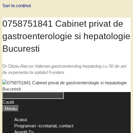
Sari la conținut
0758751841 Cabinet privat de
gastroenterologie si hepatologie
Bucuresti
Dr Ditoiu Alecse Valerian,gastroenterolog-hepatolog cu 30 de ani
de experienta la spitalul Fundeni
Caută
Meniu
Acasa
Programari -scretariat, contact
Aparitii Tv