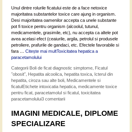
Unul dintre rolurile ficatului este de a face netoxice
majoritatea substantelor toxice care ajung in organism.
Desi majoritatea oamenilor accepta ca unele substante
pot fi toxice pentru organism (alcoolul, tutunul,
medicamentele, grasimile, etc), nu accepta ca altele pot
avea acelasi efect (ceaiurile, argila, petrolul si produsele
petroliere, prafurile de gandaci, etc. Efectele favorabile si
fara …
Citește mai mult
Toxicitatea hepatica a
paracetamolului
Categorii
Boli de ficat diagnostic simptome
,
Ficatul
"obosit"
,
Hepatita alcoolica, hepatita toxica
,
Icterul din
hepatita, ciroza sau alte boli
,
Medicamentele si
ficatul
Etichete
intoxicatia hepatica
,
medicamente toxice
pentru ficat
,
paracetamolul si ficatul
,
toxicitatea
paracetamolului
3 comentarii
IMAGINI MEDICALE, DIPLOME
SPECIALIZARE