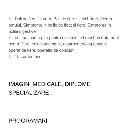
p
e
r
C
Boli de fiere - forum
,
Boli de fiere si cai biliare
,
Fierea
a
omului
a
,
Simptome in bolile de ficat si fiere
,
Simptome in
t
bolile digestive
t
i
e
E
cel mai bun regim pentru colecist
,
cel mai bun tratament
a
pentru fiere
g
t
,
colecistectomie
,
gastroenterolog fundeni
,
d
operat de fiere
o
i
,
operatia de colecist
e
r
c
15 comentarii
c
i
h
o
i
e
l
t
e
e
c
IMAGINI MEDICALE, DIPLOME
i
SPECIALIZARE
s
t
-
c
o
PROGRAMARI
l