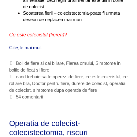
alimentatie, deci regimul alimentar este util in bolile
de colecist
Scoaterea fierii – colecistectomia-poate fi urmata
deseori de neplaceri mai mari
Ce este colecistul (fierea)?
Citește mai mult
B
o
l
C
Boli de fiere si cai biliare
,
Fierea omului
,
Simptome in
i
bolile de ficat si fiere
a
l
t
E
cand trebuie sa te operezi de fiere
,
ce este colecistul
,
ce
e
rol are bila
e
t
,
Doctor pentru fiere
,
durere de colecist
,
operatia
c
de colecist
g
i
,
simptome dupa operatia de fiere
o
o
c
54 comentarii
l
r
h
e
i
e
c
i
t
i
Operatia de colecist-
e
s
colecistectomia, riscuri
t