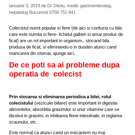
u
ianuarie 3, 2019
de
Dr Ditoiu, medic gastroenterolog,
l
hepatolog Bucuresti 0758 751 841
u
i
,
Colecistul numit popular si fiere (de aici si confuzia cu bila
c
care este numita si fiere- lichidul galben si amar produs de
e
ficat) are un rol important in organism., stocand bila
b
produsa de ficat, si eliminandu-o in duoden atunci cand
o
mancarea din stomac ajunge aici.
l
De ce poti sa ai probleme dupa
i
a
operatia de colecist
r
e
f
i
Prin stocarea si eliminarea periodica a bilei, rolul
e
colecistului
(veziculei biliare) este important in digestia
r
alimentelor, absorbtia grasimilor si unor vitamine care se
e
dizolva in grasimi, in inhibarea florei intestinale, in reglarea
a
scaunului, etc.
Este normal ca atunci cand un mecanism nu mai