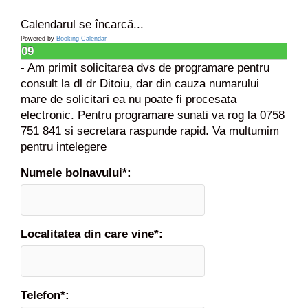
e
c
Calendarul se încarcă...
i
Powered by
Booking Calendar
s
09
t
- Am primit solicitarea dvs de programare pentru
e
consult la dl dr Ditoiu, dar din cauza numarului
c
mare de solicitari ea nu poate fi procesata
t
electronic. Pentru programare sunati va rog la 0758
o
751 841 si secretara raspunde rapid. Va multumim
m
pentru intelegere
i
a
Numele bolnavului*:
,
r
i
s
Localitatea din care vine*:
c
u
r
i
Telefon*: