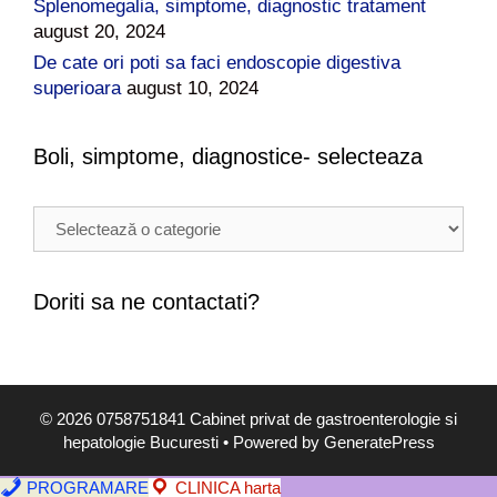
Splenomegalia, simptome, diagnostic tratament
august 20, 2024
De cate ori poti sa faci endoscopie digestiva
superioara
august 10, 2024
Boli, simptome, diagnostice- selecteaza
B
o
l
i
Doriti sa ne contactati?
,
s
i
m
© 2026 0758751841 Cabinet privat de gastroenterologie si
p
hepatologie Bucuresti
• Powered by
GeneratePress
t
o
PROGRAMARE
CLINICA harta