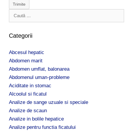
Trimite
C
a
u
t
Categorii
ă
d
Abcesul hepatic
u
p
Abdomen marit
ă
Abdomen umflat, balonarea
:
Abdomenul uman-probleme
Aciditate in stomac
Alcoolul si ficatul
Analize de sange uzuale si speciale
Analize de scaun
Analize in bolile hepatice
Analize pentru functia ficatului