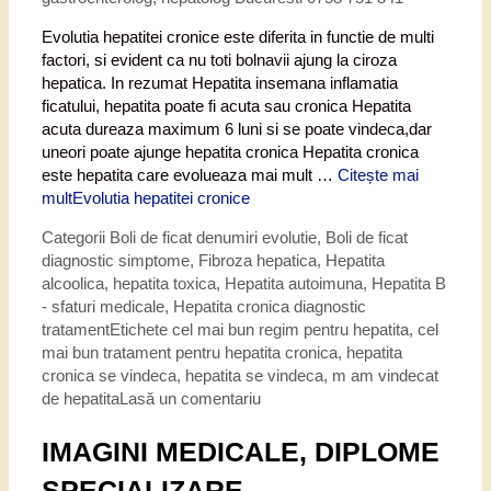
Evolutia hepatitei cronice este diferita in functie de multi
factori, si evident ca nu toti bolnavii ajung la ciroza
hepatica. In rezumat Hepatita insemana inflamatia
ficatului, hepatita poate fi acuta sau cronica Hepatita
acuta dureaza maximum 6 luni si se poate vindeca,dar
uneori poate ajunge hepatita cronica Hepatita cronica
este hepatita care evolueaza mai mult …
Citește mai
mult
Evolutia hepatitei cronice
Categorii
Boli de ficat denumiri evolutie
,
Boli de ficat
diagnostic simptome
,
Fibroza hepatica
,
Hepatita
alcoolica, hepatita toxica
,
Hepatita autoimuna
,
Hepatita B
- sfaturi medicale
,
Hepatita cronica diagnostic
tratament
Etichete
cel mai bun regim pentru hepatita
,
cel
mai bun tratament pentru hepatita cronica
,
hepatita
cronica se vindeca
,
hepatita se vindeca
,
m am vindecat
de hepatita
Lasă un comentariu
IMAGINI MEDICALE, DIPLOME
SPECIALIZARE