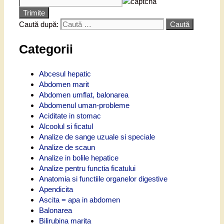
Trimite
Caută după:
Categorii
Abcesul hepatic
Abdomen marit
Abdomen umflat, balonarea
Abdomenul uman-probleme
Aciditate in stomac
Alcoolul si ficatul
Analize de sange uzuale si speciale
Analize de scaun
Analize in bolile hepatice
Analize pentru functia ficatului
Anatomia si functiile organelor digestive
Apendicita
Ascita = apa in abdomen
Balonarea
Bilirubina marita