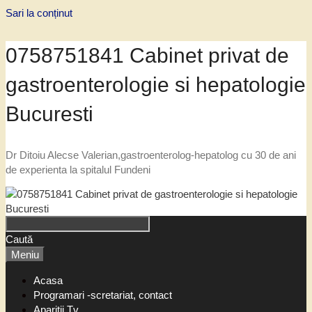
Sari la conținut
0758751841 Cabinet privat de
gastroenterologie si hepatologie
Bucuresti
Dr Ditoiu Alecse Valerian,gastroenterolog-hepatolog cu 30 de ani
de experienta la spitalul Fundeni
Caută
Meniu
Acasa
Programari -scretariat, contact
Aparitii Tv