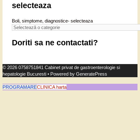
selecteaza
Boli, simptome, diagnostice- selecteaza
Doriti sa ne contactati?
© 2026 0758751841 Cabinet privat de gastroenterologie si
hepatologie Bucuresti
• Powered by
GeneratePress
PROGRAMARE
CLINICA harta