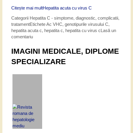
Citește mai mult
Hepatita acuta cu virus C
Categorii
Hepatita C - simptome, diagnostic, complicatii,
tratament
Etichete
Ac VHC
,
genotipurile virusului C
,
hepatita acuta c
,
hepatita c
,
hepatita cu virus c
Lasă un
comentariu
IMAGINI MEDICALE, DIPLOME
SPECIALIZARE