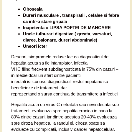
Oboseala
Dureri musculare , transpiratii , cefalee si febra
ca intr-o stare gripala
Inapetenta = LIPSA POFTEI DE MANCARE
Unele tulburari digestive ( greata, varsaturi,
diaree, balonare, dureri abdominale)
Uneori icter
Deseori, simpromele reduse fac ca diagnosticul de
hepatita acuta sa fie intamplator, infectia
VHC fiiind frecvent subdiagnosticata in 75% din cazuri –
in medie doar un sfert dintre pacientii
infectati isi cunosc diagnosticul, restul neputand sa
beneficieze de tratament, dar
reprezentand o sursa continua de transmitere a infectiei
Hepatita acuta cu virus C netratata sau nevindecata sub
tratament, evolueaza spre hepatita cronica in pana la
80% dintre cazuri, iar dintre acestea 20-40% evolueaza
spre ciroza hepatica. la randul ei, ciroza poate sa
evolueze cu complicatii, inclusiv cancer hepatocelular.