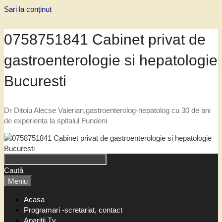
Sari la conținut
0758751841 Cabinet privat de
gastroenterologie si hepatologie
Bucuresti
Dr Ditoiu Alecse Valerian,gastroenterolog-hepatolog cu 30 de ani
de experienta la spitalul Fundeni
Caută
Meniu
Acasa
Programari -scretariat, contact
Aparitii Tv