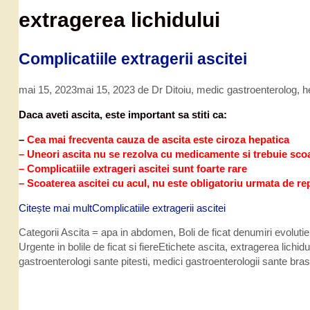
extragerea lichidului
Complicatiile extragerii ascitei
mai 15, 2023
mai 15, 2023
de
Dr Ditoiu, medic gastroenterolog, 
Daca aveti ascita, este important sa stiti ca:
–
Cea mai frecventa cauza de ascita este ciroza hepatica
– Uneori ascita nu se rezolva cu medicamente si trebuie sco
– Complicatiile extrageri ascitei sunt foarte rare
– Scoaterea ascitei cu acul, nu este obligatoriu urmata de r
Citește mai mult
Complicatiile extragerii ascitei
Categorii
Ascita = apa in abdomen
,
Boli de ficat denumiri evolutie
Urgente in bolile de ficat si fiere
Etichete
ascita
,
extragerea lichidu
gastroenterologi sante pitesti
,
medici gastroenterologii sante bra