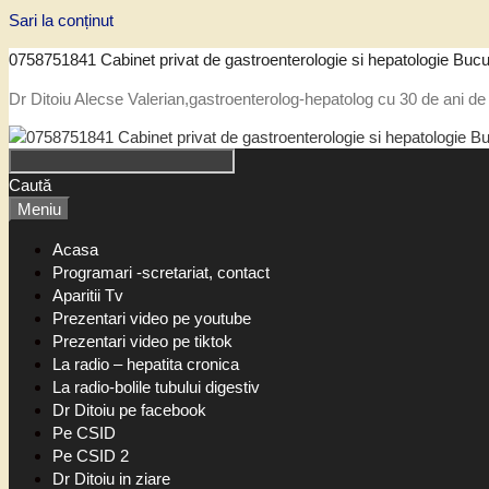
Sari la conținut
0758751841 Cabinet privat de gastroenterologie si hepatologie Bucu
Dr Ditoiu Alecse Valerian,gastroenterolog-hepatolog cu 30 de ani de 
Caută
Meniu
Acasa
Programari -scretariat, contact
Aparitii Tv
Prezentari video pe youtube
Prezentari video pe tiktok
La radio – hepatita cronica
La radio-bolile tubului digestiv
Dr Ditoiu pe facebook
Pe CSID
Pe CSID 2
Dr Ditoiu in ziare