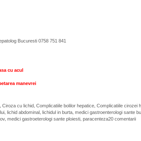
hepatolog Bucuresti 0758 751 841
asa cu acul
epetarea manevrei
,
Ciroza cu lichid
,
Complicatiile bolilor hepatice
,
Complicatiile cirozei 
lui
,
lichid abdominal
,
lichidul in burta
,
medici gastroenterologi sante bu
sov
,
medici gastroeterologi sante ploiesti
,
paracenteza
20 comentarii