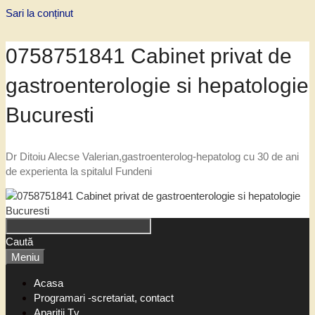
Sari la conținut
0758751841 Cabinet privat de
gastroenterologie si hepatologie
Bucuresti
Dr Ditoiu Alecse Valerian,gastroenterolog-hepatolog cu 30 de ani
de experienta la spitalul Fundeni
Caută
Meniu
Acasa
Programari -scretariat, contact
Aparitii Tv