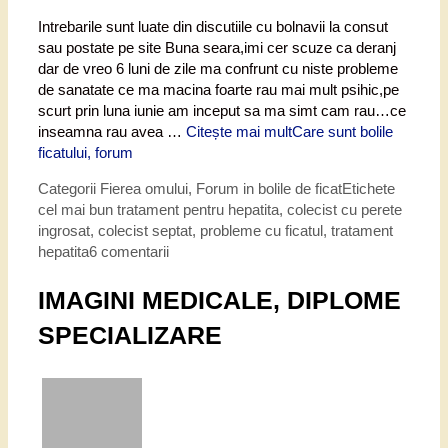
Intrebarile sunt luate din discutiile cu bolnavii la consut
sau postate pe site Buna seara,imi cer scuze ca deranj
dar de vreo 6 luni de zile ma confrunt cu niste probleme
de sanatate ce ma macina foarte rau mai mult psihic,pe
scurt prin luna iunie am inceput sa ma simt cam rau…ce
inseamna rau avea …
Citește mai mult
Care sunt bolile
ficatului, forum
Categorii
Fierea omului
,
Forum in bolile de ficat
Etichete
cel mai bun tratament pentru hepatita
,
colecist cu perete
ingrosat
,
colecist septat
,
probleme cu ficatul
,
tratament
hepatita
6 comentarii
IMAGINI MEDICALE, DIPLOME
SPECIALIZARE