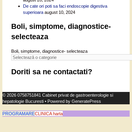
De cate ori poti sa faci endoscopie digestiva
superioara
august 10, 2024
Boli, simptome, diagnostice-
selecteaza
Boli, simptome, diagnostice- selecteaza
Doriti sa ne contactati?
© 2026 0758751841 Cabinet privat de gastroenterologie si
hepatologie Bucuresti
• Powered by
GeneratePress
PROGRAMARE
CLINICA harta