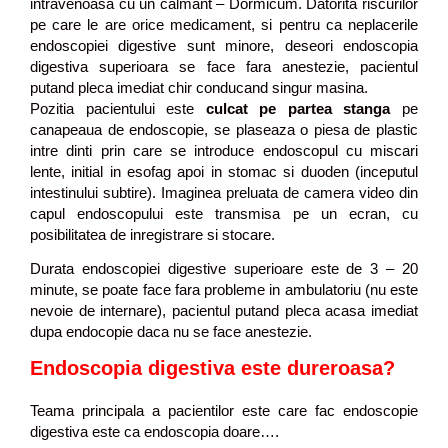
intravenoasa cu un calmant – Dormicum. Datorita riscurilor
pe care le are orice medicament, si pentru ca neplacerile
endoscopiei digestive sunt minore, deseori endoscopia
digestiva superioara se face fara anestezie, pacientul
putand pleca imediat chir conducand singur masina.
Pozitia pacientului este
culcat pe partea stanga
pe
canapeaua de endoscopie, se plaseaza o piesa de plastic
intre dinti prin care se introduce endoscopul cu miscari
lente, initial in esofag apoi in stomac si duoden (inceputul
intestinului subtire). Imaginea preluata de camera video din
capul endoscopului este transmisa pe un ecran, cu
posibilitatea de inregistrare si stocare.
Durata endoscopiei digestive superioare este de 3 – 20
minute, se poate face fara probleme in ambulatoriu (nu este
nevoie de internare), pacientul putand pleca acasa imediat
dupa endocopie daca nu se face anestezie.
Endoscopia digestiva este dureroasa?
Teama principala a pacientilor este care fac endoscopie
digestiva este ca endoscopia doare….