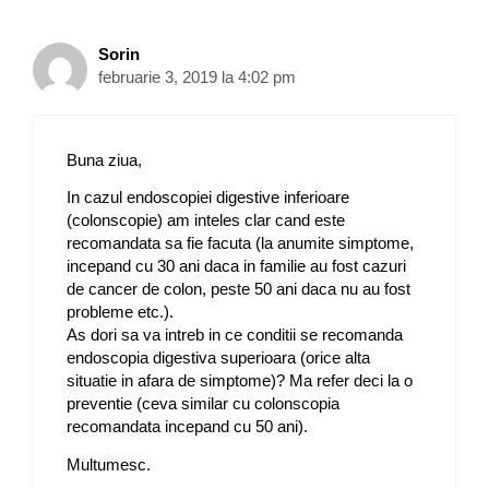
e
a
r
Sorin
t
februarie 3, 2019 la 4:02 pm
i
c
o
Buna ziua,
l
e
In cazul endoscopiei digestive inferioare
(colonscopie) am inteles clar cand este
recomandata sa fie facuta (la anumite simptome,
incepand cu 30 ani daca in familie au fost cazuri
de cancer de colon, peste 50 ani daca nu au fost
probleme etc.).
As dori sa va intreb in ce conditii se recomanda
endoscopia digestiva superioara (orice alta
situatie in afara de simptome)? Ma refer deci la o
preventie (ceva similar cu colonscopia
recomandata incepand cu 50 ani).
Multumesc.