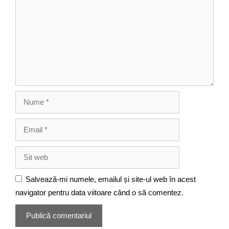
o
m
e
n
t
a
r
i
u
N
u
m
E
e
m
a
S
i
i
l
t
Salvează-mi numele, emailul și site-ul web în acest
w
navigator pentru data viitoare când o să comentez.
e
b