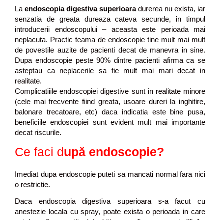
La
endoscopia digestiva superioara
durerea nu exista, iar
senzatia de greata dureaza cateva secunde, in timpul
introducerii endoscopului – aceasta este perioada mai
neplacuta. Practic teama de endoscopie tine mult mai mult
de povestile auzite de pacienti decat de manevra in sine.
Dupa endoscopie peste 90% dintre pacienti afirma ca se
asteptau ca neplacerile sa fie mult mai mari decat in
realitate.
Complicatiiile endoscopiei digestive sunt in realitate minore
(cele mai frecvente fiind greata, usoare dureri la inghitire,
balonare trecatoare, etc) daca indicatia este bine pusa,
beneficiile endoscopiei sunt evident mult mai importante
decat riscurile.
Ce faci d
upă endoscopie?
Imediat dupa endoscopie puteti sa mancati normal fara nici
o restrictie.
Daca endoscopia digestiva superioara s-a facut cu
anestezie locala cu spray, poate exista o perioada in care