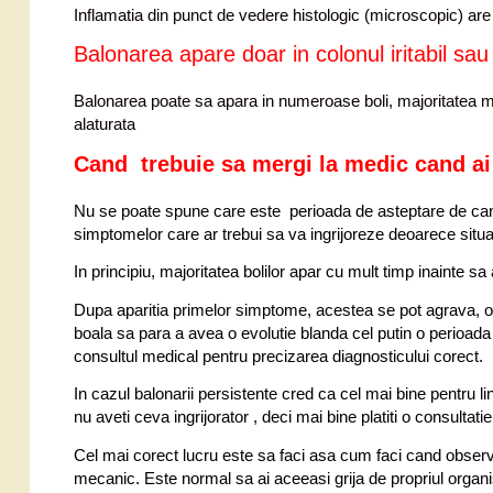
Inflamatia din punct de vedere histologic (microscopic) are 
Balonarea apare doar in colonul iritabil sau s
Balonarea poate sa apara in numeroase boli, majoritatea m
alaturata
Cand trebuie sa mergi la medic
cand ai
Nu se poate spune care este perioada de asteptare de can
simptomelor care ar trebui sa va ingrijoreze deoarece situat
In principiu, majoritatea bolilor apar cu mult timp inainte 
Dupa aparitia primelor simptome, acestea se pot agrava, o 
boala sa para a avea o evolutie blanda cel putin o perioad
consultul medical pentru precizarea diagnosticului corect.
In cazul balonarii persistente cred ca cel mai bine pentru 
nu aveti ceva ingrijorator , deci mai bine platiti o consultat
Cel mai corect lucru este sa faci asa cum faci cand observi
mecanic. Este normal sa ai aceeasi grija de propriul organi