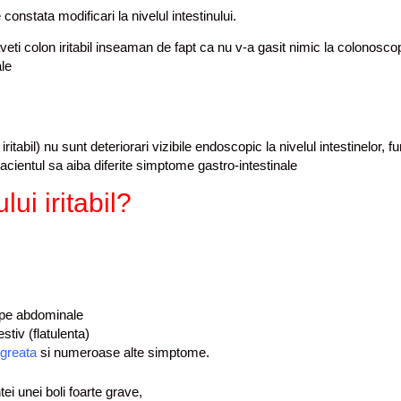
onstata modificari la nivelul intestinului.
ti colon iritabil inseaman de fapt ca nu v-a gasit nimic la colonoscop
ale
ritabil) nu sunt deteriorari vizibile endoscopic la nivelul intestinelor, fun
 pacientul sa aiba diferite simptome gastro-intestinale
ui iritabil?
mpe abdominale
stiv (flatulenta)
greata
si numeroase alte simptome.
i unei boli foarte grave,