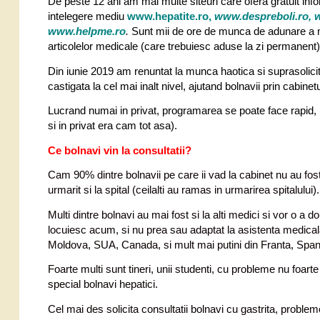
De peste 12 ani am mai multe siteuri care ofera gratuit infor
intelegere mediu
www.hepatite.ro
,
www.despreboli.ro
,
w
www.helpme.ro
.
Sunt mii de ore de munca de adunare a mate
articolelor medicale (care trebuiesc aduse la zi permanent)
Din iunie 2019 am renuntat la munca haotica si suprasolicit
castigata la cel mai inalt nivel, ajutand bolnavii prin cabine
Lucrand numai in privat, programarea se poate face rapid, in
si in privat era cam tot asa).
Ce bolnavi vin la consultatii?
Cam 90% dintre bolnavii pe care ii vad la cabinet nu au fost 
urmarit si la spital (ceilalti au ramas in urmarirea spitalului).
Multi dintre bolnavi au mai fost si la alti medici si vor o a d
locuiesc acum, si nu prea sau adaptat la asistenta medicala
Moldova, SUA, Canada, si mult mai putini din Franta, Spania
Foarte multi sunt tineri, unii studenti, cu probleme nu foar
special bolnavi hepatici.
Cel mai des solicita consultatii bolnavi cu gastrita, probleme