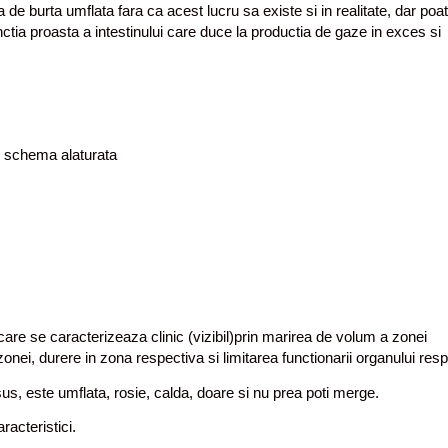
a de burta umflata fara ca acest lucru sa existe si in realitate, dar poa
ctia proasta a intestinului care duce la productia de gaze in exces si
n schema alaturata
care se caracterizeaza clinic (vizibil)prin marirea de volum a zonei
onei, durere in zona respectiva si limitarea functionarii organului resp
us, este umflata, rosie, calda, doare si nu prea poti merge.
acteristici.