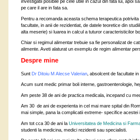
investigatii posibile pe cele utile in cazul din fata lui, ap
pe care il are in fata sa.
Pentru a recomanda aceasta schema terapeutica potrivita bo
facultate, in anii de rezidentiat, de datele teoretice din studi
alta meserie) si luarea in calcul a tuturor caracteristicilor b
Chiar si regimul alimentar trebuie sa fie personalizat de ca
alimente. Aveti alaturat un exemplu de regim alimentar pers
Despre mine
Sunt
Dr Ditoiu M Alecse Valeria
n
, absolcent de facultate i
Acum sunt medic primar boli interne, gastroenterologie, he
Am peste 38 de ani de practica medicala, incepand cu medic
Am 30 de ani de experienta in cel mai mare spital din Ro
mai simple, pana la complicatii extreme- specifice acestei i
Am tot cca 30 de ani la
Universitatea de Medicina si Farma
studenti la medicina, medici rezidenti sau specialisti.