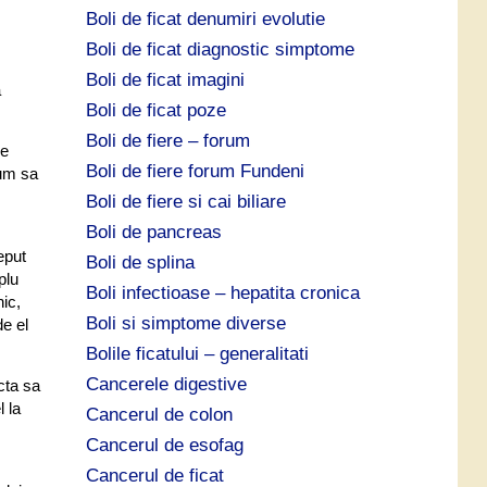
Boli de ficat denumiri evolutie
Boli de ficat diagnostic simptome
Boli de ficat imagini
a
Boli de ficat poze
Boli de fiere – forum
de
Boli de fiere forum Fundeni
cum sa
Boli de fiere si cai biliare
Boli de pancreas
eput
Boli de splina
plu
Boli infectioase – hepatita cronica
ic,
Boli si simptome diverse
de el
Bolile ficatului – generalitati
Cancerele digestive
cta sa
l la
Cancerul de colon
Cancerul de esofag
Cancerul de ficat