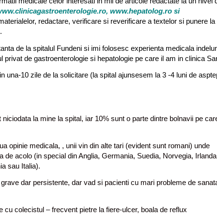
matii medicale celor interesati in mii de articole redactate la un nivel 
ww.clinicagastroenterologie.ro, www.hepatolog.ro
si
rialelor, redactare, verificare si reverificare a textelor si punere la 
.
anta de la spitalul Fundeni si imi folosesc experienta medicala indelu
tul privat de gastroenterologie si hepatologie pe care il am in clinica S
 una-10 zile de la solicitare (la spital ajunsesem la 3 -4 luni de aspte
niciodata la mine la spital, iar 10% sunt o parte dintre bolnavii pe car
oua opinie medicala, , unii vin din alte tari (evident sunt romani) unde
 de acolo (in special din Anglia, Germania, Suedia, Norvegia, Irlanda
 sau Italia).
te grave dar persistente, dar vad si pacienti cu mari probleme de sanata
 cu colecistul – frecvent pietre la fiere-ulcer, boala de reflux