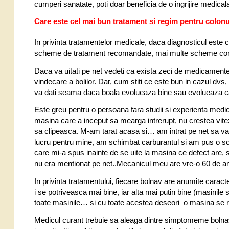
cumperi sanatate, poti doar beneficia de o ingrijire medica
Care este cel mai bun tratament si regim pentru colonul
In privinta tratamentelor medicale, daca diagnosticul este c
scheme de tratament recomandate, mai multe scheme cor
Daca va uitati pe net vedeti ca exista zeci de medicament
vindecare a bolilor. Dar, cum stiti ce este bun in cazul dvs
va dati seama daca boala evolueaza bine sau evolueaza ca
Este greu pentru o persoana fara studii si experienta me
masina care a inceput sa mearga intrerupt, nu crestea vite
sa clipeasca. M-am tarat acasa si… am intrat pe net sa vad
lucru pentru mine, am schimbat carburantul si am pus o so
care mi-a spus inainte de se uite la masina ce defect are, s
nu era mentionat pe net..Mecanicul meu are vre-o 60 de 
In privinta tratamentului, fiecare bolnav are anumite caract
i se potriveasca mai bine, iar alta mai putin bine (masinile s
toate masinile… si cu toate acestea deseori o masina se 
Medicul curant trebuie sa aleaga dintre simptomeme bolnavu