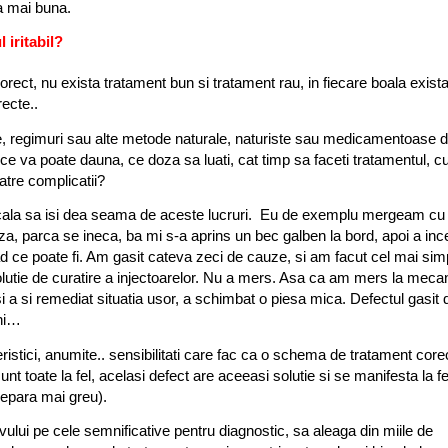
la mai buna.
 iritabil?
orect, nu exista tratament bun si tratament rau, in fiecare boala exist
ecte..
e, regimuri sau alte metode naturale, naturiste sau medicamentoase 
, ce va poate dauna, ce doza sa luati, cat timp sa faceti tratamentul, 
tre complicatii?
dicala sa isi dea seama de aceste lucruri. Eu de exemplu mergeam cu
za, parca se ineca, ba mi s-a aprins un bec galben la bord, apoi a inc
 ce poate fi. Am gasit cateva zeci de cauze, si am facut cel mai sim
lutie de curatire a injectoarelor. Nu a mers. Asa ca am mers la mecan
i a si remediat situatia usor, a schimbat o piesa mica. Defectul gasit 
ani…
eristici, anumite.. sensibilitati care fac ca o schema de tratament core
unt toate la fel, acelasi defect are aceeasi solutie si se manifesta la fe
repara mai greu).
lui pe cele semnificative pentru diagnostic, sa aleaga din miile de