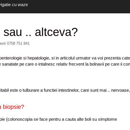
vigatie cu waze
l sau .. altceva?
resti 0758 751 841
enterologie si hepatologie, si in articolul urmator va voi prezenta cat
 sanatate pe care o intalnesc relativ frecvent la bolnavii pe care ii con
tabil este o tulburare a functiei intestinelor, care sunt mai .. nervoase
u biopsie?
scopie (colonoscopia se face pentru a cauta alte boli su simptome