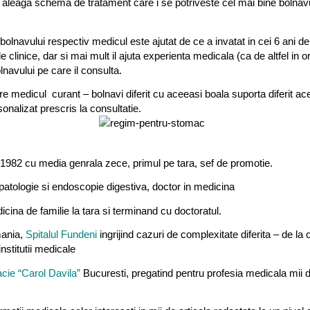
oi sa aleaga schema de tratament care i se potriveste cel mai bine bolnav
lnavului respectiv medicul este ajutat de ce a invatat in cei 6 ani de
ile clinice, dar si mai mult il ajuta experienta medicala (ca de altfel in o
olnavului pe care il consulta.
tre medicul curant – bolnavi diferit cu aceeasi boala suporta diferit ac
onalizat prescris la consultatie.
n 1982 cu media genrala zece, primul pe tara, sef de promotie.
patologie si endoscopie digestiva, doctor in medicina
ina de familie la tara si terminand cu doctoratul.
mania,
Spitalul Fundeni
ingrijind cazuri de complexitate diferita – de la 
nstitutii medicale
cie “Carol Davila”
Bucuresti, pregatind pentru profesia medicala mii 