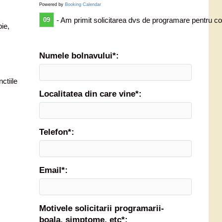
Powered by
Booking Calendar
09
- Am primit solicitarea dvs de programare pentru co
ie,
Numele bolnavului*:
ctiile
Localitatea din care vine*:
Telefon*:
Email*:
Motivele solicitarii programarii-
boala, simptome, etc*: