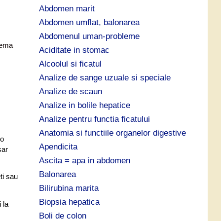
p
Abdomen marit
ă
Abdomen umflat, balonarea
:
Abdomenul uman-probleme
hema
Aciditate in stomac
Alcoolul si ficatul
Analize de sange uzuale si speciale
Analize de scaun
Analize in bolile hepatice
Analize pentru functia ficatului
Anatomia si functiile organelor digestive
 o
Apendicita
sar
Ascita = apa in abdomen
Balonarea
ti sau
Bilirubina marita
Biopsia hepatica
 la
Boli de colon