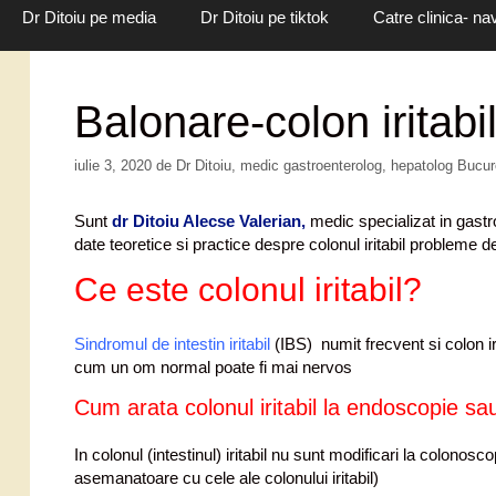
Dr Ditoiu pe media
Dr Ditoiu pe tiktok
Catre clinica- na
Balonare-colon iritabi
iulie 3, 2020
de
Dr Ditoiu, medic gastroenterolog, hepatolog Bucu
Sunt
dr Ditoiu Alecse Valerian,
medic specializat in gastro
date teoretice si practice despre colonul iritabil probleme de
Ce este colonul iritabil?
Sindromul de intestin iritabil
(IBS) numit frecvent si colon iri
cum un om normal poate fi mai nervos
Cum arata colonul iritabil la endoscopie sa
In colonul (intestinul) iritabil nu sunt modificari la colono
asemanatoare cu cele ale colonului iritabil)