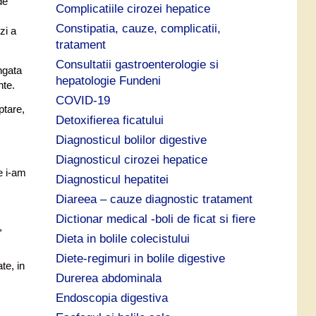
de
Complicatiile cirozei hepatice
Constipatia, cauze, complicatii,
zi a
tratament
Consultatii gastroenterologie si
ngata
hepatologie Fundeni
ante.
COVID-19
ptare,
Detoxifierea ficatului
Diagnosticul bolilor digestive
Diagnosticul cirozei hepatice
e i-am
Diagnosticul hepatitei
Diareea – cauze diagnostic tratament
Dictionar medical -boli de ficat si fiere
,
Dieta in bolile colecistului
Diete-regimuri in bolile digestive
te, in
Durerea abdominala
Endoscopia digestiva