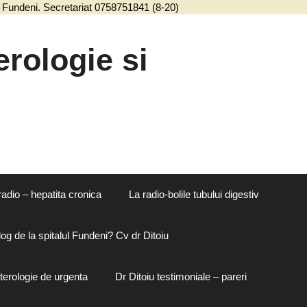
ul Fundeni. Secretariat 0758751841 (8-20)
Sari
la
conținut
rologie si
radio – hepatita cronica
La radio-bolile tubului digestiv
og de la spitalul Fundeni? Cv dr Ditoiu
terologie de urgenta
Dr Ditoiu testimoniale – pareri