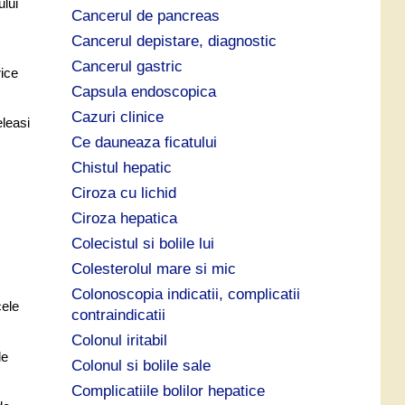
ului
Cancerul de pancreas
Cancerul depistare, diagnostic
Cancerul gastric
rice
Capsula endoscopica
Cazuri clinice
eleasi
Ce dauneaza ficatului
Chistul hepatic
Ciroza cu lichid
Ciroza hepatica
Colecistul si bolile lui
Colesterolul mare si mic
Colonoscopia indicatii, complicatii
cele
contraindicatii
Colonul iritabil
de
Colonul si bolile sale
Complicatiile bolilor hepatice