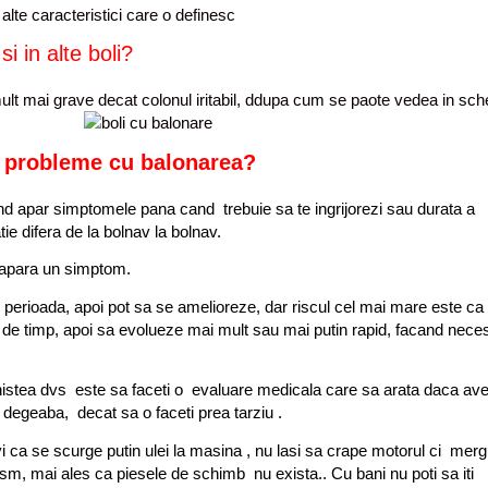
alte caracteristici care o definesc
i in alte boli?
ult mai grave decat colonul iritabil, ddupa cum se paote vedea in sc
 probleme cu balonarea
?
d apar simptomele pana cand trebuie sa te ingrijorezi sau durata a
ie difera de la bolnav la bolnav.
sa apara un simptom.
perioada, apoi pot sa se amelioreze, dar riscul cel mai mare este ca
a de timp, apoi sa evolueze mai mult sau mai putin rapid, facand nece
linistea dvs este sa faceti o evaluare medicala care sa arata daca ave
ie degeaba, decat sa o faceti prea tarziu .
 ca se scurge putin ulei la masina , nu lasi sa crape motorul ci mergi
sm, mai ales ca piesele de schimb nu exista.. Cu bani nu poti sa iti