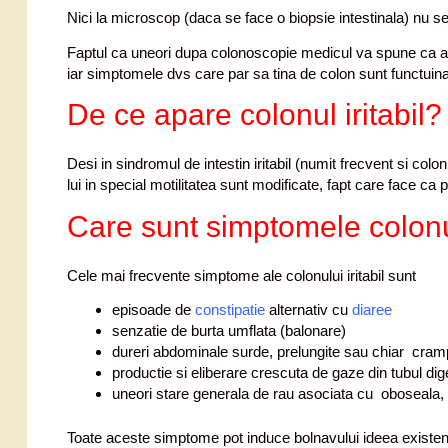
Nici la microscop (daca se face o biopsie intestinala) nu se c
Faptul ca uneori dupa colonoscopie medicul va spune ca ave
iar simptomele dvs care par sa tina de colon sunt functuin
De ce apare colonul iritabil?
Desi in sindromul de intestin iritabil (numit frecvent si colon i
lui in special motilitatea sunt modificate, fapt care face ca
Care sunt simptomele colonul
Cele mai frecvente simptome ale colonului iritabil sunt
episoade de
constipatie
alternativ cu
diaree
senzatie de burta umflata (balonare)
dureri abdominale surde, prelungite sau chiar cra
productie si eliberare crescuta de gaze din tubul dige
uneori stare generala de rau asociata cu oboseala,
Toate aceste simptome pot induce bolnavului ideea existente