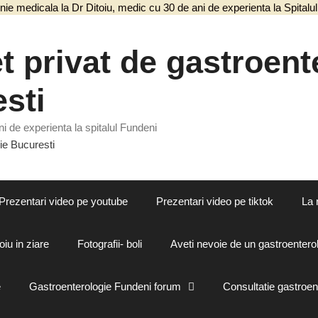
nie medicala la Dr Ditoiu, medic cu 30 de ani de experienta la Spital
 privat de gastroente
sti
i de experienta la spitalul Fundeni
Prezentari video pe youtube
Prezentari video pe tiktok
La 
oiu in ziare
Fotografii- boli
Aveti nevoie de un gastroenterol
e
Gastroenterologie Fundeni forum
Consultatie gastroen