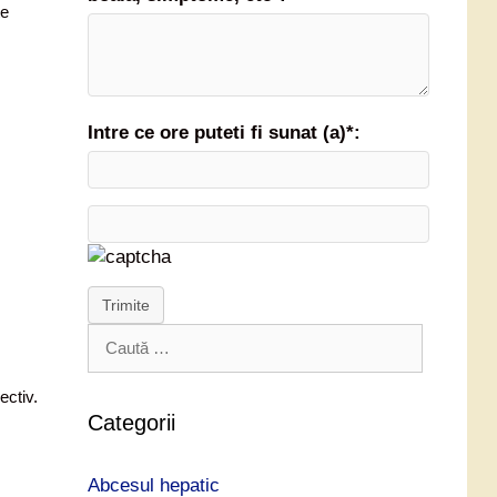
te
Intre ce ore puteti fi sunat (a)*:
Trimite
C
a
u
ectiv.
t
Categorii
ă
d
Abcesul hepatic
u